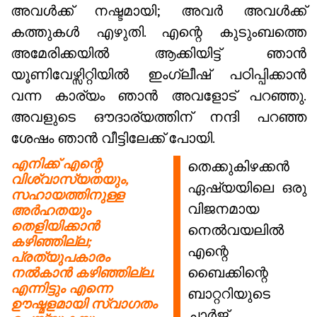
അവൾക്ക് നഷ്ടമായി; അവർ അവൾക്ക്
കത്തുകൾ എഴുതി. എന്റെ കുടുംബത്തെ
അമേരിക്കയിൽ ആക്കിയിട്ട് ഞാൻ
യൂണിവേഴ്സിറ്റിയിൽ ഇംഗ്ലീഷ് പഠിപ്പിക്കാൻ
വന്ന കാര്യം ഞാൻ അവളോട് പറഞ്ഞു.
അവളുടെ ഔദാര്യത്തിന് നന്ദി പറഞ്ഞ
ശേഷം ഞാൻ വീട്ടിലേക്ക് പോയി.
എനിക്ക് എന്റെ
തെക്കുകിഴക്കൻ
വിശ്വാസ്യതയും,
ഏഷ്യയിലെ ഒരു
സഹായത്തിനുള്ള
വിജനമായ
അർഹതയും
തെളിയിക്കാൻ
നെൽവയലിൽ
കഴിഞ്ഞില്ല;
എന്റെ
പ്രത്യുപകാരം
ബൈക്കിന്റെ
നൽകാൻ കഴിഞ്ഞില്ല.
എന്നിട്ടും എന്നെ
ബാറ്ററിയുടെ
ഊഷ്മളമായി സ്വാഗതം
ചാർജ്