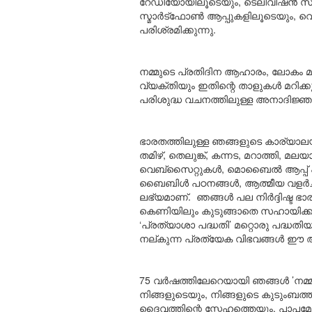
റേഡിയോയിലൂടെയും, ടെലിവിഷൻ സംപ്
സ്മാർട്ഫോൺ ആപ്പുകളിലൂടെയും, 
പരിശ്രമിക്കുന്നു.
നമ്മുടെ പ്രതിദിന ആഹാരം, ലോകം മു
വ്യക്തിയും ഇതിന്റെ താളുകൾ മറിക്
പരിശുദ്ധ വചനത്തിലുള്ള അനാദിജ്ഞാ
ഭാരതത്തിലുള്ള ഞങ്ങളുടെ കാര്യാലയ
തമിഴ്, തെലുങ്ക്, കന്നട, മറാത്തി, 
വെബ്സൈറ്റുകൾ, മൊബൈൽ ആപ്പ് എന്ന
ബൈബിൾ പഠനങ്ങൾ, ആത്മീയ വളർച്ച മ
ലഭ്യമാണ്. ഞങ്ങൾ പല നിർദ്ദിഷ്ട ഭ
കെണിയിലും കുടുങ്ങാതെ സഹായിക്കുന്ന
‘പ്രത്യാശാ പദ്ധതി’ മറ്റൊരു പദ്ധ
നല്കുന്ന പ്രത്യേക വിഭവങ്ങൾ ഈ ആത
75 വർഷത്തിലേറെയായി ഞങ്ങൾ ’നമ്മു
നിങ്ങളുടെയും, നിങ്ങളുടെ കുടുംബത്
ദൈവത്തിന്റെ സ്നേഹത്തെയും, പാപമോ