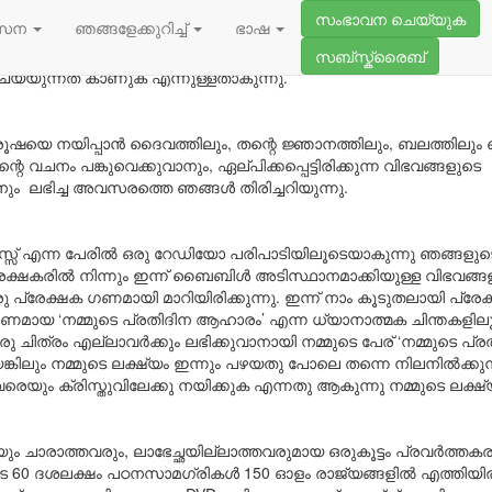
 മുമ്പ് അറിയപ്പെട്ടിരുന്നത് ആർ ബി സി ശുശ്രൂഷകൾ എന്നായിരുന്
സംഭാവന ചെയ്യുക
സേന
ഞങ്ങളേക്കുറിച്ച്
ഭാഷ
സിലാകത്തക്ക നിലയിൽ ലഭ്യമാക്കുന്ന ദൌത്യത്തോടുകൂടെ ആരംഭ
വുമായുള്ള വ്യക്തിപരമായ ബന്ധം അനുഭവമാക്കുകയും, തന്നോളം വള
സബ്സ്ക്രൈബ്
െയ്യുന്നത് കാണുക എന്നുള്ളതാകുന്നു.
ൂഷയെ നയിപ്പാൻ ദൈവത്തിലും, തന്റെ ജ്ഞാനത്തിലും, ബലത്തിലു
വചനം പങ്കുവെക്കുവാനും, ഏല്പിക്കപ്പെട്ടിരിക്കുന്ന വിഭവങ്ങളുടെ
നും ലഭിച്ച അവസരത്തെ ഞങ്ങൾ തിരിച്ചറിയുന്നു.
സ് എന്ന പേരിൽ ഒരു റേഡിയോ പരിപാടിയിലൂടെയാകുന്നു ഞങ്ങളുടെ 
്രേക്ഷകരിൽ നിന്നും ഇന്ന് ബൈബിൾ അടിസ്ഥാനമാക്കിയുള്ള വിഭവങ
പ്രേക്ഷക ഗണമായി മാറിയിരിക്കുന്നു. ഇന്ന് നാം കൂടുതലായി പ്രേ
കരണമായ ‘നമ്മുടെ പ്രതിദിന ആഹാരം’ എന്ന ധ്യാനാത്മക ചിന്തകള
ു ചിത്രം എല്ലാവർക്കും ലഭിക്കുവാനായി നമ്മുടെ പേര് ‘നമ്മുടെ 
ാറിയെങ്കിലും നമ്മുടെ ലക്ഷ്യം ഇന്നും പഴയതു പോലെ തന്നെ നിലനിൽക്കു
ും ക്രിസ്തുവിലേക്കു നയിക്കുക എന്നതു ആകുന്നു നമ്മുടെ ലക്ഷ്
ചാരാത്തവരും, ലാഭേച്ഛയില്ലാത്തവരുമായ ഒരുകൂട്ടം പ്രവർത്തക
0 ദശലക്ഷം പഠനസാമഗ്രികൾ 150 ഓളം രാജ്യങ്ങളിൽ എത്തിയിരിക