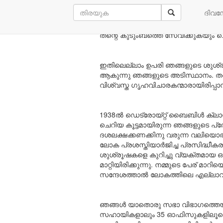
നമ്മുടെ പ്രതിദിന ആഹാര ശുശ്രൂഷകൾ,
ദിവ
ജ്ഞാനമായ ബൈബിൾ സകലർക്കും മനസ്
എല്ലാ വിഭാഗം ജനങ്ങളും ക്രിസ്തു
തന്റെ കുടുംബത്തെ സേവിക്കുകയും ച
ഇതിലെല്ലാം ഉപരി ഞങ്ങളുടെ ശുശ്ര
ആകുന്നു ഞങ്ങളുടെ അടിസ്ഥാനം. തന്റെ 
വിശ്വസ്ത ഗൃഹവിചാരകന്മാരായിരിപ്പാ
1938ൽ ഡെട്രോയ്റ്റ് ബൈബിൾ ക്ലാസ്
ചെറിയ കൂട്ടമായിരുന്ന ഞങ്ങളുടെ പ
ദശലക്ഷക്കണക്കിനു വരുന്ന വലിയൊരു 
ലോക പ്രശസ്തിയാർജിച്ച പ്രസിദ്ധീ
ശുശ്രൂഷകളെ കുറിച്ചു വ്യക്തമായ ഒര
മാറ്റിയിരിക്കുന്നു. നമ്മുടെ പേര് മ
സന്ദേശത്താൽ ലോകത്തിലെ എല്ലാവരെയ
ഞങ്ങൾ യാതൊരു സഭാ വിഭാഗത്തെയും 
സഹായികളാലും 35 ഓഫിസുകളിലൂടെ 6