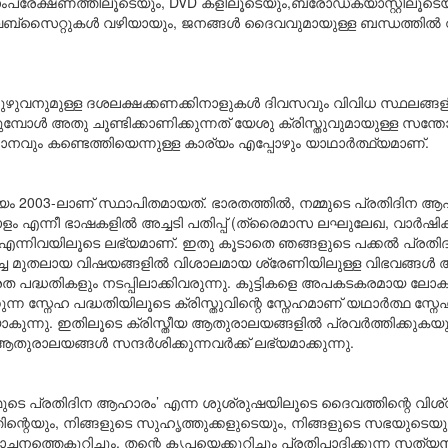
രേക്ഷണത്തിലൂടെയും, DVD കളിലൂടെയും,ബ്രോഡ്ക്യാസ്റ്റിലൂടെയു
വെബ്സൈറ്റുകൾ വഴിയായും, ജനങ്ങൾ ദൈവവുമായുള്ള ബന്ധത്തിൽ
ഴുവനുമുള്ള ദശലക്ഷക്കണക്കിനാളുകൾ ദിവസവും വിവിധ സ്ഥലങ്ങളില
കുമ്പോൾ അതു ചൂണ്ടിക്കാണിക്കുന്നത് യേശു ക്രിസ്തുവുമായുള്ള സ
നവും കണ്ടെത്തിയെന്നുള്ള കാര്യം എപ്പോഴും യാഥാർത്ഥ്യമാണ്.
ം 2003-ലാണ് സ്ഥാപിതമായത്. ഭാരതത്തിൽ, നമ്മുടെ പ്രതിദിന ആഹാ
മലയാളം എന്നീ ഭാഷകളിൽ അച്ചടി പതിപ്പ് (ത്രൈമാസ ലഘുലേഖ, വാർഷിക
ിവയിലൂടെ ലഭ്യമാണ്. ഇതു കൂടാതെ ഞങ്ങളുടെ പക്കൽ പ്രതിദിന 
ുതലായ വിഷയങ്ങളിൽ വിശാലമായ ശ്രേണിയിലുള്ള വിഭവങ്ങൾ അച്ചടി
ാരത പദ്ധതികളും നടപ്പിലാക്കിവരുന്നു. കുട്ടികളെ അപകടകരമായ ല
 സ്നേഹ പദ്ധതിയിലൂടെ ക്രിസ്തുവിന്റെ സ്നേഹമാണ് യഥാർത്ഥ സ്നേഹം എ
തിയാകുന്നു. ഇതിലൂടെ ക്രിസ്തീയ ആതുരാലയങ്ങളിൽ പ്രവർത്തിക്കുക
ുരാലയങ്ങൾ സന്ദർശിക്കുന്നവർക്ക് ലഭ്യമാക്കുന്നു.
ടെ പ്രതിദിന ആഹാരം’ എന്ന ശുശ്രുഷയിലൂടെ ദൈവത്തിന്റെ വിശ്വസ
തിന്റെയും, നിങ്ങളുടെ സുഹൃത്തുക്കളുടെയും, നിങ്ങളുടെ സഭയുടെയ
ചനത്തെകുറിച്ചും, തന്റെ കൃപയെക്കുറിച്ചും പ്രതിപാദിക്കുന്ന 