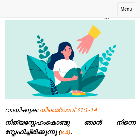
ദിവസം 4: ശാശ്വത സ്നേഹം
Toggle
Menu
navigatio
വായിക്കുക:
യിരെമ്യാവ് 31:1-14
നിത്യസ്നേഹംകൊണ്ടു ഞാൻ നിന്നെ
സ്നേഹിച്ചിരിക്കുന്നു (
v.3)
.