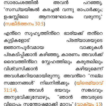
സാരാംശത്തിൽ അവൻ പറഞ്ഞു,
“സന്ധ്യയിങ്കൽ കരച്ചൽ വന്നു രാപാർക്കും;
ഉഷസ്സിലോ ആനന്ദഘോഷം വരുന്നു.”
(
സങ്കീർത്തനം 30:5
)
എൻ്റെ സുഹൃത്തിൻ്റെ ഭാര്യക്ക് തൻ്റെ
കുട്ടികളോട് പ്രത്യാശയുടെ
ജ്ഞാനപൂർവമായ വാക്കുകൾ
പ്രകടിപ്പിക്കാൻ കഴിഞ്ഞു, കാരണം അവൾക്ക്
ദൈവത്തിൻ്റെ സ്നേഹത്തിലും കരുതലിലും
വിശ്വസിക്കാൻ കഴിയുമെന്ന്
അവൾക്കറിയാമായിരുന്നു. അവൻ്റെ “നല്ല
സമ്മാനങ്ങൾ” നിലനിൽക്കും (
യിരെമ്യാവ്
31:14
). അവൾ ഭയവും സങ്കടവും
അനുഭവിക്കുമ്പോഴും, “ഞാൻ അവരുടെ
വിലാപം സന്തോഷമാക്കി മാറ്റും” (
വാക്യം 13
)