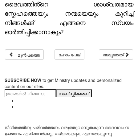
ദൈവത്തിൻ്റെ ശാശ്വതമായ
സ്നേഹത്തെയും നന്മയെയും കുറിച്ച്
നിങ്ങൾക്ക് എങ്ങനെ സ്വയം
ഓർമ്മിപ്പിക്കാനാകും?
മുൻപത്തെ
ഹോം പേജ്
അടുത്തത്
SUBSCRIBE NOW
to get Ministry updates and personalized
content on our sites.
സബ്സ്ക്രൈബ്
ജീവിതത്തിനു പരിവർത്തനം വരുത്തുവാനുതകുന്ന ദൈവവചന
ജ്ഞാനം എല്ലാവർക്കും ലഭ്യമാക്കുക എന്നതാകുന്നു