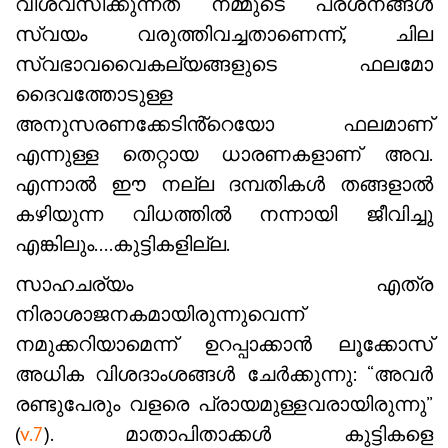
വിശ്വസിക്കുന്നത് നമ്മുടെ പ്രശ്‌നങ്ങൾ
സ്വയം വരുത്തിവച്ചതാണെന്ന്, ചില
സ്വഭാവവൈകല്യങ്ങളുടെ ഫലമോ
ദൈവത്തോടുള്ള
അനുസരണക്കേടിൻ്റെയോ ഫലമാണ്
എന്നുള്ള തെറ്റായ ധാരണകളാണ് അവ.
എന്നാൽ ഈ നല്ല ദമ്പതികൾ തങ്ങളാൽ
കഴിയുന്ന വിധത്തിൽ നന്നായി ജീവിച്ചു
എങ്കിലും….കുട്ടികളില്ല.
സാഹചര്യം എത്ര
നിരാശാജനകമായിരുന്നുവെന്ന്
നമുക്കറിയാമെന്ന് ഉറപ്പാക്കാൻ ലൂക്കോസ്
അധിക വിശദാംശങ്ങൾ ചേർക്കുന്നു: “അവർ
രണ്ടുപേരും വളരെ പ്രായമുള്ളവരായിരുന്നു”
(
v.7
). മാതാപിതാക്കൾ കുട്ടികളെ