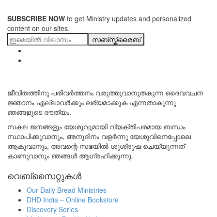
SUBSCRIBE NOW
to get Ministry updates and personalized
content on our sites.
സബ്സ്ക്രൈബ്
ജീവിതത്തിനു പരിവർത്തനം വരുത്തുവാനുതകുന്ന ദൈവവചന
ജ്ഞാനം എല്ലാവർക്കും ലഭ്യമാക്കുക എന്നതാകുന്നു
ഞങ്ങളുടെ ദൗത്യം.
സകല ജനങ്ങളും യേശുവുമായി വ്യക്തിപരമായ ബന്ധം
സ്ഥാപിക്കുവാനും, അനുദിനം വളർന്നു യേശുവിനെപ്പോലെ
ആകുവാനും, അവന്റെ സഭയിൽ ശുശ്രുഷ ചെയ്യുന്നത്
കാണുവാനും ഞങ്ങൾ ആഗ്രഹിക്കുന്നു.
വെബ്സൈറ്റുകൾ
Our Daily Bread Ministries
DHD India – Online Bookstore
Discovery Series