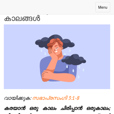
ദിവസം 1: ദുഃഖത്തിൻ്റെ
Toggle
Menu
navigatio
കാലങ്ങൾ
വായിക്കുക:
സഭാപ്രസംഗി 3:1-8
കരയാൻ ഒരു കാലം ചിരിപ്പാൻ ഒരുകാലം;