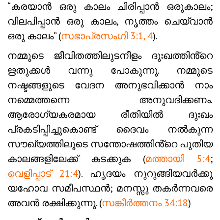
“കരയാൻ ഒരു കാലം ചിരിപ്പാൻ ഒരുകാലം;
വിലപിപ്പാൻ ഒരു കാലം, നൃത്തം ചെയ്‌വാൻ
ഒരു കാലം” (
സഭാപ്രസംഗി 3:1, 4
).
നമ്മുടെ ജീവിതത്തിലുടനീളം ദുഃഖത്തിൻ്റെ
ഋതുക്കൾ വന്നു പോകുന്നു. നമ്മുടെ
നഷ്ടങ്ങളുടെ വേദന അനുഭവിക്കാൻ നാം
നമ്മെത്തന്നെ അനുവദിക്കണം.
ആരോഗ്യകരമായ രീതിയിൽ ദുഃഖം
പ്രകടിപ്പിച്ചുകൊണ്ട് ദൈവം നൽകുന്ന
സൗഖ്യത്തിലൂടെ സന്തോഷത്തിൻ്റെ പുതിയ
കാലങ്ങളിലേക്ക് കടക്കുക (
മത്തായി 5:4
;
വെളിപ്പാട് 21:4
). ഹൃദയം നുറുങ്ങിയവർക്കു
യഹോവ സമീപസ്ഥൻ; മനസ്സു തകർന്നവരെ
അവൻ രക്ഷിക്കുന്നു. (
സങ്കീർത്തനം 34:18
)