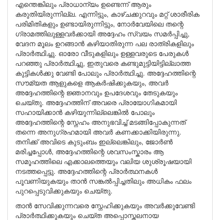
എന്തെങ്കിലും പ്രാധാന്യം ഉണ്ടെന്ന് ആരും
കരുതിയിരുന്നില്ല. എന്നിട്ടും, കാഴ്ചക്കുറവും മറ്റ് ശാരീരിക
പരിമിതികളും ഉണ്ടായിരുന്നിട്ടും, നോർവേയിലെ തന്റെ
ഗ്രാമത്തിലുള്ളവർക്കായി അദ്ദേഹം സ്വയം സമർപ്പിച്ചു,
വേദന മൂലം ഉറങ്ങാൻ കഴിയാതിരുന്ന പല രാത്രികളിലും
പ്രാർത്ഥിച്ചു. ഓരോ വീടുകളിലും ഉള്ളവരുടെ പേരുകൾ
പറഞ്ഞു പ്രാർത്ഥിച്ചു, ഇതുവരെ കണ്ടുമുട്ടിയിട്ടില്ലാത്ത
കുട്ടികൾക്കു വേണ്ടി പോലും പ്രാർത്ഥിച്ചു. അദ്ദേഹത്തിന്റെ
സൗമ്യത ആളുകളെ ആകർഷിക്കുകയും, അവർ
അദ്ദേഹത്തിന്റെ ജ്ഞാനവും ഉപദേശവും തേടുകയും
ചെയ്തു. അദ്ദേഹത്തിന് അവരെ പ്രായോഗികമായി
സഹായിക്കാൻ കഴിയുന്നില്ലെങ്കിൽ പോലും
അദ്ദേഹത്തിന്റെ സ്നേഹം അനുഭവിച്ച് മടങ്ങിപ്പോകുന്നത്
തന്നെ അനുഗ്രഹമായി അവർ കണക്കാക്കിയിരുന്നു.
തനിക്ക് അവിടെ കുടുംബം ഇല്ലെങ്കിലും, ജോർൺ
മരിച്ചപ്പോൾ, അദ്ദേഹത്തിന്റെ ശവസംസ്കാരം ആ
സമൂഹത്തിലെ എക്കാലത്തെയും വലിയ ശുശ്രൂഷയായി
നടത്തപ്പെട്ടു. അദ്ദേഹത്തിന്റെ പ്രാർത്ഥനകൾ
പൂവണിയുകയും താൻ സങ്കൽപ്പിച്ചതിലും അധികം ഫലം
പുറപ്പെടുവിക്കുകയും ചെയ്തു.
താൻ സേവിക്കുന്നവരെ സ്നേഹിക്കുകയും അവർക്കുവേണ്ടി
പ്രാർത്ഥിക്കുകയും ചെയ്ത അപ്പൊസ്തലനായ