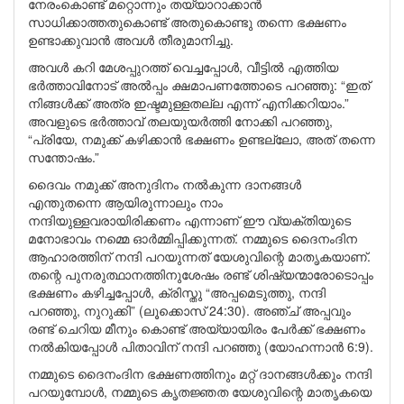
നേരംകൊണ്ട് മറ്റൊന്നും തയ്യാറാക്കാൻ
സാധിക്കാത്തതുകൊണ്ട് അതുകൊണ്ടു തന്നെ ഭക്ഷണം
ഉണ്ടാക്കുവാൻ അവൾ തീരുമാനിച്ചു.
അവൾ കറി മേശപ്പുറത്ത് വെച്ചപ്പോൾ, വീട്ടിൽ എത്തിയ
ഭർത്താവിനോട് അൽപ്പം ക്ഷമാപണത്തോടെ പറഞ്ഞു: “ഇത്
നിങ്ങൾക്ക് അത്ര ഇഷ്ടമുള്ളതല്ല എന്ന് എനിക്കറിയാം.”
അവളുടെ ഭർത്താവ് തലയുയർത്തി നോക്കി പറഞ്ഞു,
“പ്രിയേ, നമുക്ക് കഴിക്കാൻ ഭക്ഷണം ഉണ്ടല്ലോ, അത് തന്നെ
സന്തോഷം.”
ദൈവം നമുക്ക് അനുദിനം നൽകുന്ന ദാനങ്ങൾ
എന്തുതന്നെ ആയിരുന്നാലും നാം
നന്ദിയുള്ളവരായിരിക്കണം എന്നാണ് ഈ വ്യക്തിയുടെ
മനോഭാവം നമ്മെ ഓർമ്മിപ്പിക്കുന്നത്. നമ്മുടെ ദൈനംദിന
ആഹാരത്തിന് നന്ദി പറയുന്നത് യേശുവിന്റെ മാതൃകയാണ്.
തന്റെ പുനരുത്ഥാനത്തിനുശേഷം രണ്ട് ശിഷ്യന്മാരോടൊപ്പം
ഭക്ഷണം കഴിച്ചപ്പോൾ, ക്രിസ്തു “അപ്പമെടുത്തു, നന്ദി
പറഞ്ഞു, നുറുക്കി” (ലൂക്കൊസ് 24:30). അഞ്ച് അപ്പവും
രണ്ട് ചെറിയ മീനും കൊണ്ട് അയ്യായിരം പേർക്ക് ഭക്ഷണം
നൽകിയപ്പോൾ പിതാവിന് നന്ദി പറഞ്ഞു (യോഹന്നാൻ 6:9).
നമ്മുടെ ദൈനംദിന ഭക്ഷണത്തിനും മറ്റ് ദാനങ്ങൾക്കും നന്ദി
പറയുമ്പോൾ, നമ്മുടെ കൃതജ്ഞത യേശുവിന്റെ മാതൃകയെ