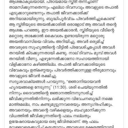
ആശങ്കാകുലയായി. പ്രായമായ സ്ത്രീ തനിച്ചാണ്
താമസിക്കുന്നതെന്നും എല്ലാ ദിവസവും അവളുടെ തപാൽ
എടുക്കാറുണ്ടെന്നും തപാൽ ജീവനക്കാരിക്ക്
അറിയാമായിരുന്നു. ബുദ്ധിപൂർവ്വം പ്രവർത്തിച്ചുകൊണ്ട്
ആ സ്ത്രീയുടെ അയൽക്കാരിൽ ഒരാളോട് ആ അവൾ തന്റെ
ആശങ്ക പറഞ്ഞു. ഈ അയൽക്കാരൻ, സ്ത്രീയുടെ വീടിന്റെ
മറ്റൊരു താക്കോൽ കൈവശം ഉണ്ടായിരുന്ന മറ്റൊരു
അയൽവാസിയെ വിവരം അറിയിച്ചു, അവർ ഒരുമിച്ച്
അവരുടെ സുഹൃത്തിന്റെ വീട്ടിൽ പ്രവേശിച്ചപ്പോൾ അവൾ
തറയിൽ കിടക്കുന്നതായി കണ്ടു. നാല് ദിവസം മുമ്പ് അവൾ
തറയിൽ വീണു, എഴുന്നേൽക്കാനോ സഹായത്തിനായി
വിളിക്കാനോ കഴിഞ്ഞില്ല. തപാൽ ജീവനക്കാരിയുടെ
വിവേകവും ഉത്കണ്ഠയും പ്രവർത്തിക്കാനുള്ള തീരുമാനവും
അവളുടെ ജീവൻ രക്ഷിച്ചു.
സദൃശവാക്യങ്ങൾ പറയുന്നു, “ജ്ഞാനിയായവൻ
ഹൃദയങ്ങളെ നേടുന്നു’’ (11:30). ശരി ചെയ്യുന്നതിൽ
നിന്നും ദൈവത്തിന്റെ ജ്ഞാനത്തിനനുസരിച്ച്
ജീവിക്കുന്നതിൽനിന്നും ലഭിക്കുന്ന വിവേചനബുദ്ധി നമ്മെ
മാത്രമല്ല, നാം കണ്ടുമുട്ടുന്നവരെയും അനുഗ്രഹിക്കും.
അവനെയും അവന്റെ വഴികളെയും ബഹുമാനിക്കുന്ന
വിധത്തിൽ ജീവിക്കുന്നതിന്റെ ഫലം നല്ലതും
ഉന്മേഷദായകവുമായ ഒരു ജീവിതമാണ്. ആ ഫലം
മറ്റുള്ളവരെക്കുറിച്ച് കരുതാനും അവരുടെ ക്ഷേമത്തിനായി