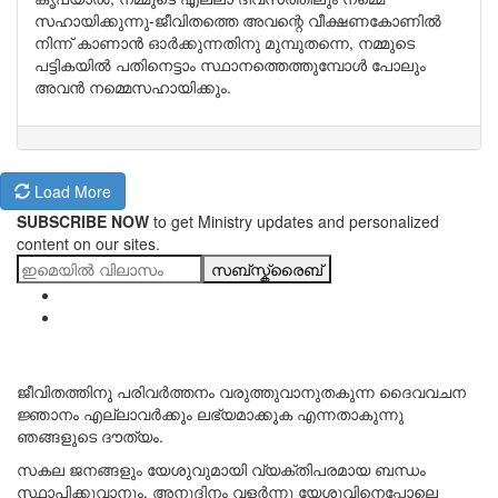
സഹായിക്കുന്നു-ജീവിതത്തെ അവന്റെ വീക്ഷണകോണിൽ
നിന്ന് കാണാൻ ഓർക്കുന്നതിനു മുമ്പുതന്നെ, നമ്മുടെ
പട്ടികയിൽ പതിനെട്ടാം സ്ഥാനത്തെത്തുമ്പോൾ പോലും
അവൻ നമ്മെസഹായിക്കും.
Load More
SUBSCRIBE NOW
to get Ministry updates and personalized
content on our sites.
സബ്സ്ക്രൈബ്
ജീവിതത്തിനു പരിവർത്തനം വരുത്തുവാനുതകുന്ന ദൈവവചന
ജ്ഞാനം എല്ലാവർക്കും ലഭ്യമാക്കുക എന്നതാകുന്നു
ഞങ്ങളുടെ ദൗത്യം.
സകല ജനങ്ങളും യേശുവുമായി വ്യക്തിപരമായ ബന്ധം
സ്ഥാപിക്കുവാനും, അനുദിനം വളർന്നു യേശുവിനെപ്പോലെ