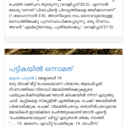
ചെയ്ത വഞ്ചന തുടരുന്നു (വെളിപ്പാട് 20:2). എന്നാൽ
യേശു വന്നത് “പിശാചിന്റെ പ്രവൃത്തികളെ അഴിക്കാനാണ്’’
(1 യോഹന്നാൻ 3:8), അവനിലൂടെ നാം ദൈവവുമായുള്ള
ബന്ധത്തിലേക്കു പുനഃസ്ഥാപിക്കപ്പെടുന്നു. ഒരു ദിവസം,
അവൻ “എല്ലറ്റിനെയും പുതിയതാക്കും’’ (വെളിപ്പാട് 21:5).
പട്ടികയിൽ ഒന്നാമത്
കട്ടാര പാറ്റൺ
|
ഒക്ടോബർ 19
ഒരു ട്രാക്ക് മീറ്റ് പോലെയാണ് പ്രഭാതം ആരംഭിച്ചത്.
ദിവസത്തിലെ നിരവധി ജോലിത്തിരക്കുകളുടെ
പല്ലുകൾക്കിടയിലേക്ക് ഞാൻ കിടക്കയിൽ നിന്ന് എടുത്തു
ചാടി. കുട്ടികളെ സ്‌കൂളിൽ എത്തിക്കുക. ചെക്ക്. ജോലിയിൽ
പ്രവേശിക്കുക. ചെക്ക്. വ്യക്തിപരവും തൊഴിൽപരവുമായ
ജോലികൾ ഇടയ്ക്കിടെ ചേർത്തുകൊണ്ട് ഞാൻ എന്റെ
“ചെയ്യേണ്ടവയുടെ” ലിസ്റ്റ് എഴുതാൻ ശ്രമം നടത്തി:
“. . . 13. ലേഖനം എഡിറ്റ് ചെയ്യുക. 14. ഓഫീസ്