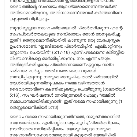
ബുദ്ധിമുട്ടുള്ള ഔദ്യോഗിക ഇടപെടലുകളിൽ തനിക്ക്
ദൈവത്തിന്റെ സഹായം ആവശ്യമാണെന്ന് അവൾക്ക്
അറിയാമായിരുന്നു, അതിനാലാണ് അവൾ കർത്താവിനെ
കൂടുതൽ വിളിച്ചതും.
ബുദ്ധിമുട്ടുള്ള സാഹചര്യങ്ങളിൽ പ്രാർത്ഥിക്കുന്ന എന്റെ
സഹപ്രവർത്തകയുടെ സമ്പ്രദായം ഞാൻ അനുകരിച്ചു.
ഇത് 1 തെസ്സലൊനീക്യരിൽ കാണുന്ന ഒരു വേദപുസ്തക
ഉപദേശമാണ്. “ഇടവിടാതെ പ്രാർത്ഥിപ്പിൻ, എല്ലാറ്റിന്നും
സ്തോത്രം ചെയ്‍വിൻ” (5:17-18) എന്ന് പൗലൊസ് ക്രിസ്തീയ
വിശ്വാസികളെ ഓർമ്മിപ്പിക്കുന്നു. നാം എന്ത് പ്രശ്നം
അഭിമുഖീകരിച്ചാലും പ്രാർത്ഥനയാണ് ഏറ്റവും നല്ല
പരിഹാര മാർഗ്ഗം. അത് നമ്മെ ദൈവവുമായി
ബന്ധിപ്പിക്കുന്നു; നമ്മുടെ മാനുഷിക താൽപര്യങ്ങളിൽ
ആശ്രയിക്കുന്നതിനുപകരം നമ്മെ വഴിനടത്താൻ
ദൈവാത്മാവിനെ ക്ഷണിക്കുകയും ചെയ്യുന്നു (ഗലാത്യർ
5:16). സംഘർഷങ്ങൾ നേരിടുമ്പോൾ പോലും “തമ്മിൽ
സമാധാനമായിരിക്കുവാൻ” ഇത് നമ്മെ സഹായിക്കുന്നു (1
തെസ്സലൊനീക്യർ 5:13).
ദൈവം നമ്മെ സഹായിക്കുന്നതിനാൽ, നമുക്ക് അവനിൽ
സന്തോഷിക്കാം, എല്ലാറ്റിനെയും കുറിച്ച് പ്രാർത്ഥിക്കാം,
ഇടവിടാതെ നന്ദിയർപ്പിക്കാം. യേശുവിലുള്ള നമ്മുടെ
സഹോദരീസഹോദരന്മാരുമായി കൂടുതൽ യോജിപ്പിൽ