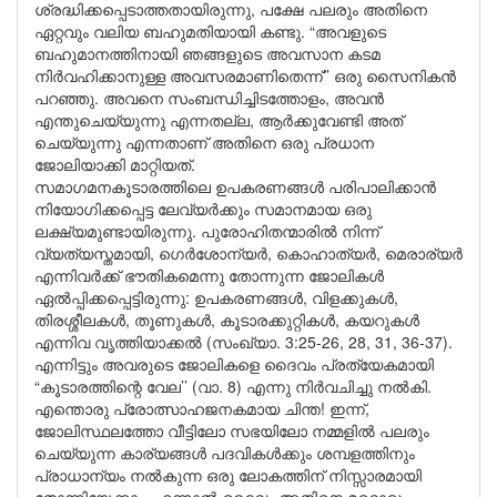
ശ്രദ്ധിക്കപ്പെടാത്തതായിരുന്നു, പക്ഷേ പലരും അതിനെ
ഏറ്റവും വലിയ ബഹുമതിയായി കണ്ടു. “അവളുടെ
ബഹുമാനത്തിനായി ഞങ്ങളുടെ അവസാന കടമ
നിർവഹിക്കാനുള്ള അവസരമാണിതെന്ന്’’ ഒരു സൈനികൻ
പറഞ്ഞു. അവനെ സംബന്ധിച്ചിടത്തോളം, അവൻ
എന്തുചെയ്യുന്നു എന്നതല്ല, ആർക്കുവേണ്ടി അത്
ചെയ്യുന്നു എന്നതാണ് അതിനെ ഒരു പ്രധാന
ജോലിയാക്കി മാറ്റിയത്.
സമാഗമനകൂടാരത്തിലെ ഉപകരണങ്ങൾ പരിപാലിക്കാൻ
നിയോഗിക്കപ്പെട്ട ലേവ്യർക്കും സമാനമായ ഒരു
ലക്ഷ്യമുണ്ടായിരുന്നു. പുരോഹിതന്മാരിൽ നിന്ന്
വ്യത്യസ്തമായി, ഗെർശോന്യർ, കൊഹാത്യർ, മെരാര്യർ
എന്നിവർക്ക് ഭൗതികമെന്നു തോന്നുന്ന ജോലികൾ
ഏൽപ്പിക്കപ്പെട്ടിരുന്നു: ഉപകരണങ്ങൾ, വിളക്കുകൾ,
തിരശ്ശീലകൾ, തൂണുകൾ, കൂടാരക്കുറ്റികൾ, കയറുകൾ
എന്നിവ വൃത്തിയാക്കൽ (സംഖ്യാ. 3:25-26, 28, 31, 36-37).
എന്നിട്ടും അവരുടെ ജോലികളെ ദൈവം പ്രത്യേകമായി
“കൂടാരത്തിന്റെ വേല’’ (വാ. 8) എന്നു നിർവചിച്ചു നൽകി.
എന്തൊരു പ്രോത്സാഹജനകമായ ചിന്ത! ഇന്ന്,
ജോലിസ്ഥലത്തോ വീട്ടിലോ സഭയിലോ നമ്മളിൽ പലരും
ചെയ്യുന്ന കാര്യങ്ങൾ പദവികൾക്കും ശമ്പളത്തിനും
പ്രാധാന്യം നൽകുന്ന ഒരു ലോകത്തിന് നിസ്സാരമായി