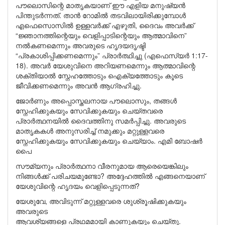
പൗലൊസിന്റെ മാതൃകയാണ് ഈ എളിയ മനുഷ്യൻ
പിന്തുടർന്നത്. താൻ റോമിൽ തടവിലായിരിക്കുമ്പോൾ
എഫെസൊസിൽ ഉള്ളവർക്ക് എഴുതി, ദൈവം അവർക്ക്
“ജ്ഞാനത്തിന്റെയും വെളിപ്പാടിന്റെയും ആത്മാവിനെ”
നൽകണമെന്നും അവരുടെ ഹൃദയദൃഷ്ടി
“പ്രകാശിപ്പിക്കണമെന്നും” പ്രാർത്ഥിച്ചു (എഫെസ്യർ 1:17-
18). അവർ യേശുവിനെ അറിയണമെന്നും ആത്മാവിന്റെ
ശക്തിയാൽ സ്നേഹത്തോടും ഐക്യത്തോടും കൂടെ
ജീവിക്കണമെന്നും അവൻ ആഗ്രഹിച്ചു.
ജോർണും അപ്പൊസ്തലനായ പൗലൊസും, തങ്ങൾ
സ്നേഹിക്കുകയും സേവിക്കുകയും ചെയ്തവരെ
പ്രാർത്ഥനയിൽ ദൈവത്തിനു സമർപ്പിച്ചു. അവരുടെ
മാതൃകകൾ അനുസരിച്ച് നമുക്കും മറ്റുള്ളവരെ
സ്നേഹിക്കുകയും സേവിക്കുകയും ചെയ്യാം. എമി ബോഷർ
പൈ
സൗമ്യനും പ്രാർത്ഥനാ വീരനുമായ ആരെയെങ്കിലും
നിങ്ങൾക്ക് പരിചയമുണ്ടോ? അദ്ദേഹത്തിൽ എങ്ങനെയാണ്
യേശുവിന്റെ ഹൃദയം വെളിപ്പെടുന്നത്?
യേശുവേ, അവിടുന്ന് മറ്റുള്ളവരെ ശുശ്രൂഷിക്കുകയും
അവരുടെ
ആവശ്യങ്ങളെ പ്രഥമമായി കാണുകയും ചെയ്തു.