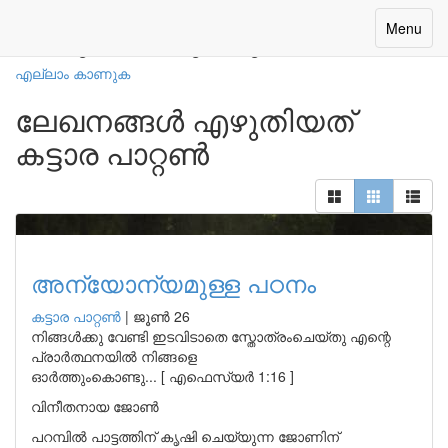
നമ്മുടെ എഴുത്തുകാർ
Toggle
Menu
navigatio
എല്ലാം കാണുക
ലേഖനങ്ങൾ എഴുതിയത്
കട്ടാര പാറ്റൺ
അന്യോന്യമുള്ള പഠനം
കട്ടാര പാറ്റൺ
|
ജൂൺ 26
നിങ്ങൾക്കു വേണ്ടി ഇടവിടാതെ സ്തോത്രംചെയ്തു എന്റെ
പ്രാർത്ഥനയിൽ നിങ്ങളെ
ഓർത്തുംകൊണ്ടു... [ എഫെസ്യർ 1:16 ]
വിനീതനായ ജോൺ
പറമ്പിൽ പാട്ടത്തിന് കൃഷി ചെയ്യുന്ന ജോണിന്