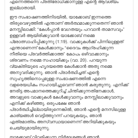
എന്നെത്തന്നെ പ്രതിരോധിക്കാനുള്ള എന്റെ ആവശ്യം
ഇല്ലാതായി.
ഈ സംഭാഷണത്തിനിടയിൽ, യാക്കോബ് ഇന്നത്തെ
തിരുവെഴുത്തിൽ എന്താണ് അർത്ഥമാക്കുന്നതെന്ന് ഞാൻ
മനസ്സിലാക്കി: “കേൾപ്പാൻ വേഗതയും പറവാൻ താമസവും”
ഉള്ളവർ ആയിരിക്കുവാൻ യാക്കോബ് നമ്മെ
പ്രോത്സാഹിപ്പിക്കുന്നു (1:19). വാക്കുകൾക്ക് പിന്നിലുള്ളത്
എന്താണെന്ന് കേൾക്കാനും “ദൈവം ആഗ്രഹിക്കുന്ന
നീതിയെ പ്രവർത്തിക്കാത്ത” കോപം ഒഴിവാക്കാനും
ശ്രവണം നമ്മെ സഹായിക്കും (വാ. 20). പറയുന്ന
വ്യക്തിയുടെ ഹൃദയത്തെ കേൾക്കാൻ അതു നമ്മെ
അനുവദിക്കുന്നു. ഞാൻ പ്രാർത്ഥിച്ചത് എന്റെ
സുഹൃത്തിനൊപ്പമുള്ള സംഭാഷണത്തിൽ എന്നെ
വളരെയധികം സഹായിച്ചുവെന്ന് ഞാൻ കരുതുന്നു. എനിക്ക്
നേരിട്ട അപമാനത്തെക്കുറിച്ച് ചിന്തിക്കുന്നതിനേക്കാൾ,
അവളുടെ വാക്കുകൾ കേൾക്കുവാനും മനസ്സിലാക്കുവാനും
എനിക്ക് കഴിഞ്ഞു. ഒരുപക്ഷേ ഞാൻ
പ്രാർത്ഥിച്ചില്ലായിരുന്നെങ്കിൽ, ഞാൻ എന്റെ മനസിലുള്ള
കാര്യങ്ങൾ വെട്ടിത്തുറന്ന് പറയുകയും, ഞാൻ
എത്രമാത്രം അസ്വസ്ഥയാണെന്ന് അറിയിക്കുകയും
ചെയ്യുമായിരുന്നു.
യാക്കോബ് വിവരിക്കുന്ന നിർദ്ദേശങ്ങൾ ഞാൻ