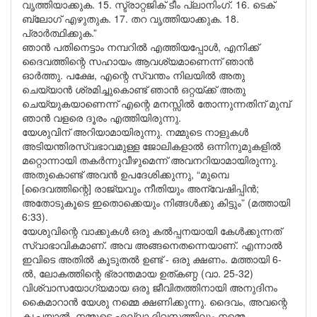
വൃത്തിയാക്കുക. 15. സ്ട്രാറ്റജിക് ടീം പ്ലാനിംഗ്. 16. ടെക്
ബ്ലോഗ് എഴുതുക. 17. തറ വൃത്തിയാക്കുക. 18.
പ്രാർത്ഥിക്കുക.”
ഞാൻ പതിനെട്ടാം നമ്പറിൽ എത്തിയപ്പോൾ, എനിക്ക്
ദൈവത്തിന്റെ സഹായം ആവശ്യമാണെന്ന് ഞാൻ
ഓർത്തു. പക്ഷേ, എന്റെ സ്വന്തം നിലയിൽ അതു
ചെയ്യാൻ ശ്രമിച്ചുകൊണ്ട് ഞാൻ ഒറ്റയ്ക്ക് അതു
ചെയ്യുകയാണെന്ന് എന്റെ മനസ്സിൽ തോന്നുന്നതിന് മുമ്പ്
ഞാൻ വളരെ ദൂരം എത്തിയിരുന്നു.
യേശുവിന് അറിയാമായിരുന്നു. നമ്മുടെ നാളുകൾ
അടിയന്തിരസ്വഭാവമുള്ള ജോലികളാൽ ഒന്നിനുമുകളിൽ
മറ്റൊന്നായി തകർന്നുവീഴുമെന്ന് അവനറിയാമായിരുന്നു.
അതുകൊണ്ട് അവൻ ഉപദേശിക്കുന്നു, “മുമ്പെ
[ദൈവത്തിന്റെ] രാജ്യവും നീതിയും അന്വേഷിപ്പിൻ;
അതോടുകൂടെ ഇതൊക്കെയും നിങ്ങൾക്കു കിട്ടും” (മത്തായി
6:33).
യേശുവിന്റെ വാക്കുകൾ ഒരു കൽപ്പനയായി കേൾക്കുന്നത്
സ്വാഭാവികമാണ്. അവ അങ്ങനെതന്നെയാണ്. എന്നാൽ
ഇവിടെ അതിൽ കൂടുതൽ ഉണ്ട് - ഒരു ക്ഷണം. മത്തായി 6-
ൽ, ലോകത്തിന്റെ ഭ്രാന്തമായ ഉത്കണ്ഠ (വാ. 25-32)
വിശ്വാസയോഗ്യമായ ഒരു ജീവിതത്തിനായി അനുദിനം
കൈമാറാൻ യേശു നമ്മെ ക്ഷണിക്കുന്നു. ദൈവം, അവന്റെ
കൃപയാൽ, നമ്മുടെ എല്ലാ ദിവസത്തിലും നമ്മെ