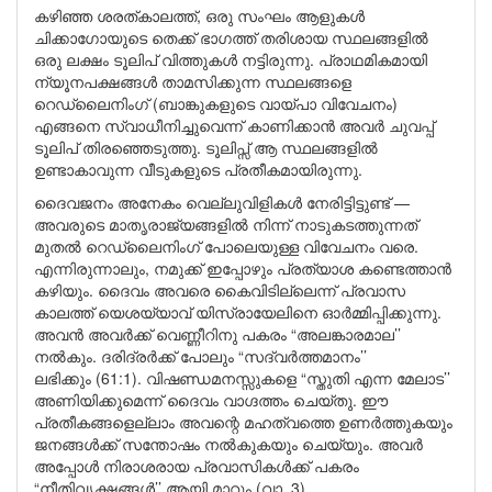
കഴിഞ്ഞ ശരത്കാലത്ത്, ഒരു സംഘം ആളുകൾ
ചിക്കാഗോയുടെ തെക്ക് ഭാഗത്ത് തരിശായ സ്ഥലങ്ങളിൽ
ഒരു ലക്ഷം ടൂലിപ് വിത്തുകൾ നട്ടിരുന്നു. പ്രാഥമികമായി
ന്യൂനപക്ഷങ്ങൾ താമസിക്കുന്ന സ്ഥലങ്ങളെ
റെഡ്ലൈനിംഗ് (ബാങ്കുകളുടെ വായ്പാ വിവേചനം)
എങ്ങനെ സ്വാധീനിച്ചുവെന്ന് കാണിക്കാൻ അവർ ചുവപ്പ്
ടൂലിപ് തിരഞ്ഞെടുത്തു. ടൂലിപ്സ് ആ സ്ഥലങ്ങളിൽ
ഉണ്ടാകാവുന്ന വീടുകളുടെ പ്രതീകമായിരുന്നു.
ദൈവജനം അനേകം വെല്ലുവിളികൾ നേരിട്ടിട്ടുണ്ട് —
അവരുടെ മാതൃരാജ്യങ്ങളിൽ നിന്ന് നാടുകടത്തുന്നത്
മുതൽ റെഡ്ലൈനിംഗ് പോലെയുള്ള വിവേചനം വരെ.
എന്നിരുന്നാലും, നമുക്ക് ഇപ്പോഴും പ്രത്യാശ കണ്ടെത്താൻ
കഴിയും. ദൈവം അവരെ കൈവിടില്ലെന്ന് പ്രവാസ
കാലത്ത് യെശയ്യാവ് യിസ്രായേലിനെ ഓർമ്മിപ്പിക്കുന്നു.
അവൻ അവർക്ക് വെണ്ണീറിനു പകരം “അലങ്കാരമാല’’
നൽകും. ദരിദ്രർക്ക് പോലും “സദ്വർത്തമാനം’’
ലഭിക്കും (61:1). വിഷണ്ഡമനസ്സുകളെ “സ്തുതി എന്ന മേലാട’’
അണിയിക്കുമെന്ന് ദൈവം വാഗ്ദത്തം ചെയ്തു. ഈ
പ്രതീകങ്ങളെല്ലാം അവന്റെ മഹത്വത്തെ ഉണർത്തുകയും
ജനങ്ങൾക്ക് സന്തോഷം നൽകുകയും ചെയ്യും. അവർ
അപ്പോൾ നിരാശരായ പ്രവാസികൾക്ക് പകരം
“നീതിവൃക്ഷങ്ങൾ’’ ആയി മാറും (വാ. 3).