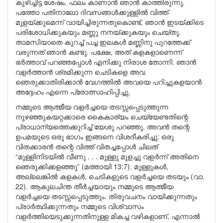
കുഴിച്ചിട്ട ശേഷം, ഫലം കാണാൻ ഞാൻ കാത്തിരുന്നു.
പത്തോ പതിനാലോ ദിവസങ്ങൾക്കുള്ളിൽ വിത്ത്
മുളയ്ക്കുമെന്ന് വായിച്ചിരുന്നതുകൊണ്ട്, ഞാൻ ഇടയ്ക്കിടെ
പരിശോധിക്കുകയും മണ്ണു നനയ്ക്കുകയും ചെയ്തു.
താമസിയാതെ കുറച്ച് പച്ച ഇലകൾ മണ്ണിനു പുറത്തേക്ക്
വരുന്നത് ഞാൻ കണ്ടു. പക്ഷേ, അത് കളകളാണെന്ന്
ഭർത്താവ് പറഞ്ഞപ്പോൾ എനിക്കു നിരാശ തോന്നി. ഞാൻ
വളർത്താൻ ശ്രമിക്കുന്ന ചെടികളെ അവ
ഞെരുക്കാതിരിക്കാൻ വേഗത്തിൽ അവയെ പറിച്ചുകളയാൻ
അദ്ദേഹം എന്നെ പ്രോത്സാഹിപ്പിച്ചു.
നമ്മുടെ ആത്മീയ വളർച്ചയെ തടസ്സപ്പെടുത്തുന്ന
നുഴഞ്ഞുകയറ്റക്കാരെ കൈകാര്യം ചെയ്യേണ്ടതിന്റെ
പ്രാധാന്യത്തെക്കുറിച്ച് യേശു പറഞ്ഞു. അവൻ തന്റെ
ഉപമയുടെ ഒരു ഭാഗം ഇങ്ങനെ വിശദീകരിച്ചു: ഒരു
വിതക്കാരൻ തന്റെ വിത്ത് വിതച്ചപ്പോൾ ചിലത്
“മുള്ളിനിടയിൽ വീണു . . . മുള്ളു മുളച്ചു വളർന്ന് അതിനെ
ഞെരുക്കിക്കളഞ്ഞു” (മത്തായി 13:7). മുള്ളുകൾ,
അല്ലെങ്കിൽ കളകൾ, ചെടികളുടെ വളർച്ചയെ തടയും (വാ.
22). ആകുലചിന്ത തീർച്ചയായും നമ്മുടെ ആത്മീയ
വളർച്ചയെ തടസ്സപ്പെടുത്തും. തിരുവചനം വായിക്കുന്നതും
പ്രാർത്ഥിക്കുന്നതും നമ്മുടെ വിശ്വാസം
വളർത്തിയെടുക്കുന്നതിനുള്ള മികച്ച വഴികളാണ്, എന്നാൽ