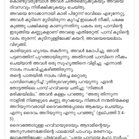
കൊണ്ടുവരുമ്പോൾ അവൾ ചിത്രമെടുക്കുകയും അവയെ
ദിവസവും നിരീക്ഷിക്കുകയും ചെയ്തു.
അവയെ നോക്കാനായി കാരി പിറ്റേന്ന് രാവിലെ എഴുന്നേറ്റു.
അവൾ കൂടിനെ മൂടിയിരുന്ന കുറച്ച് ഇലകൾ നീക്കി, പക്ഷേ
കുഞ്ഞു പക്ഷികളെ കാണുന്നതിനു പകരം ഒരു പാമ്പിന്റെ
ഇടുങ്ങിയ കണ്ണുകളാണ് അവളെ എതിരേറ്റത്. പാമ്പ് കൂടിന്റെ
വശം തുരന്ന്, കൂടിനുള്ളിലേക്ക് കയറി, അവയെയെല്ലാം
വിഴുങ്ങി.
കാരിയുടെ ഹൃദയം തകർന്നു, അവൾ കോപിച്ചു. ഞാൻ
പട്ടണത്തിന് പുറത്തായിരുന്നു, അതിനാൽ പാമ്പിനെ നീക്കം
ചെയ്യാൻ അവൾ ഒരു സുഹൃത്തിനെ വിളിച്ചു. എന്നാൽ
നാശം സംഭവിച്ചുകഴിഞ്ഞിരുന്നു.
തന്റെ പാതയിൽ നാശം വിതച്ച മറ്റൊരു
പാമ്പിനെക്കുറിച്ച്ുതിരുവെഴുത്തു പറയുന്നു. ഏദൻ
തോട്ടത്തിലെ പാമ്പ് ഹവ്വയെ ചതിച്ചു: “നിങ്ങൾ
മരിക്കയില്ല,’’ അവൻ കള്ളം പറഞ്ഞു. “അതു തിന്നുന്ന
നാളിൽ നിങ്ങളുടെ കണ്ണു തുറക്കയും നിങ്ങൾ നന്മതിന്മകളെ
അറിയുന്നവരായി ദൈവത്തെപ്പോലെ ആകയും ചെയ്യും
എന്നു ദൈവം അറിയുന്നു എന്നു പറഞ്ഞു’’ (ഉല്പത്തി 3:4-
5).
ദൈവത്തോടുള്ള ഹവ്വായുടെയും ആദാമിന്റെയും
അനുസരണക്കേടിന്റെ ഫലമായി പാപവും മരണവും
ലോകത്തിലേക്കു പ്രവേശിച്ചു, “പഴയ പാമ്പായ മഹാ സർപ്പം’’