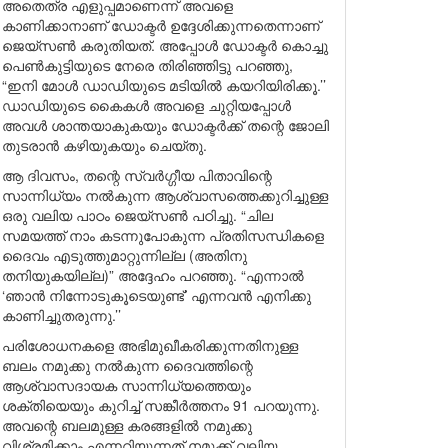
അതെത്ര എളുപ്പമാണെന്ന് അവളെ
കാണിക്കാനാണ് ഡോക്ടർ ഉദ്ദേശിക്കുന്നതെന്നാണ്
ജെയ്സൺ കരുതിയത്. അപ്പോൾ ഡോക്ടർ കൊച്ചു
പെൺകുട്ടിയുടെ നേരെ തിരിഞ്ഞിട്ടു പറഞ്ഞു,
“ഇനി മോൾ ഡാഡിയുടെ മടിയിൽ കയറിയിരിക്കൂ.’’
ഡാഡിയുടെ കൈകൾ അവളെ ചുറ്റിയപ്പോൾ
അവൾ ശാന്തയാകുകയും ഡോക്ടർക്ക് തന്റെ ജോലി
തുടരാൻ കഴിയുകയും ചെയ്തു.
ആ ദിവസം, തന്റെ സ്വർഗ്ഗീയ പിതാവിന്റെ
സാന്നിധ്യം നൽകുന്ന ആശ്വാസത്തെക്കുറിച്ചുള്ള
ഒരു വലിയ പാഠം ജെയ്സൺ പഠിച്ചു. “ചില
സമയത്ത് നാം കടന്നുപോകുന്ന പ്രതിസന്ധികളെ
ദൈവം എടുത്തുമാറ്റുന്നില്ല (അതിനു
തനിയുകയില്ല)” അദ്ദേഹം പറഞ്ഞു. “എന്നാൽ
‘ഞാൻ നിന്നോടുകൂടെയുണ്ട്’ എന്നവൻ എനിക്കു
കാണിച്ചുതരുന്നു.’’
പരിശോധനകളെ അഭിമുഖീകരിക്കുന്നതിനുള്ള
ബലം നമുക്കു നൽകുന്ന ദൈവത്തിന്റെ
ആശ്വാസദായക സാന്നിധ്യത്തെയും
ശക്തിയെയും കുറിച്ച് സങ്കീർത്തനം 91 പറയുന്നു.
അവന്റെ ബലമുള്ള കരങ്ങളിൽ നമുക്കു
വിശ്രമിക്കാം എന്നറിയുന്നത് നമുക്ക് വലിയ