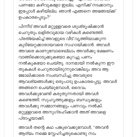
പണമോ കഴിവുകളോ ഇല്ല, എനിക്ക് നടക്കാനും
ഇപ്പോൾ കഴിയില്ല. ഞാൻ എങ്ങനെ അങ്ങേയ്ക്ക്
ഉപകാരപ്പെടും?”
പിന്നീട് അവൾ മറ്റുള്ളവരെ ശുശ്രൂഷിക്കാൻ
ചെറുതും ലളിതവുമായ വഴികൾ കണ്ടെത്തി.
പ്രത്യേകിച്ച് അവളുടെ വീട് വൃത്തിയാക്കുന്ന
കുടിയേറ്റക്കാരായവരെ സഹായിക്കാൻ. അവൾ
അവരെ കാണുമ്പോഴെല്ലാം അവർക്കു ഭക്ഷണം
വാങ്ങിക്കൊടുക്കുകയോ കുറച്ചു പണം
നൽകുകയോ ചെയ്തു. ദാനമായി നൽകുന്ന ഈ
തുകകൾ ചെറുതായിരുന്നുവെങ്കിലും അവ ആ
ജോലിക്കാരെ സംബന്ധിച്ചു അവരുടെ
ആവശ്യങ്ങൾക്കു ഒരുപാടു ഉപകാരപ്പെട്ടു. അവൾ
അങ്ങനെ ചെയ്യുമ്പോൾ, ദൈവം
അവൾക്കുവേണ്ടി കരുതുന്നതായി അവൾ
കണ്ടെത്തി: സുഹൃത്തുക്കളും ബന്ധുക്കളും
അവൾക്കു സമ്മാനങ്ങളും പണവും നൽകി.
മറ്റുള്ളവരെ അനുഗ്രഹിക്കാൻ അത് അവളെ
പ്രാപ്തയാക്കി.
അവൾ തന്റെ കഥ പങ്കുവെക്കുമ്പോൾ, “അവൻ
ആദ്യം നമ്മെ സ്നേഹിച്ചതുകൊണ്ടു നാം