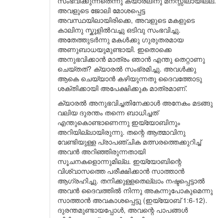
സംഭവിക്കുന്നതെന്നു ക്യാരലിനു മനസ്സിലായില്ല.
അവളുടെ ജോലി മോശപ്പെട്ട
അവസ്ഥയിലായിരിക്കെ, അവളുടെ മകളുടെ
കാലിനു സ്കൂളിൽവച്ചു ഒടിവു സംഭവിച്ചു.
അതേത്തുടർന്നു മകൾക്കു ഗുരുതരമായ
അണുബാധയുമുണ്ടായി. ഇതൊക്കെ
അനുഭവിക്കാൻ മാത്രം ഞാൻ എന്തു തെറ്റാണു
ചെയ്തത്? ക്യാരൽ സംഭ്രമിച്ചു. അവൾക്കു
ആകെ ചെയ്യാൻ കഴിയുന്നതു ദൈവത്തോടു
ശക്തിക്കായി അപേക്ഷിക്കുക മാത്രമാണ്.
ക്യാരൽ അനുഭവിച്ചതിനേക്കാൾ അനേകം മടങ്ങു
വലിയ ദുരന്തം തന്നെ ബാധിച്ചത്
എന്തുകൊണ്ടാണെന്നു ഇയ്യോബിനും
അറിയില്ലായിരുന്നു. തന്റെ ആത്മാവിനു
വേണ്ടിയുള്ള പ്രാപഞ്ചിക മത്സരത്തെക്കുറിച്ച്
അവൻ അറിഞ്ഞിരുന്നതായി
സൂചനകളൊന്നുമില്ല. ഇയ്യോബിന്റെ
വിശ്വാസത്തെ പരീക്ഷിക്കാൻ സാത്താൻ
ആഗ്രഹിച്ചു. തനിക്കുള്ളതെല്ലാം നഷ്ടപ്പെട്ടാൽ
അവൻ ദൈവത്തിൽ നിന്നു അകന്നുപോകുമെന്നു
സാത്താൻ അവകാശപ്പെട്ടു (ഇയ്യോബ് 1:6-12).
ദുരന്തമുണ്ടായപ്പോൾ, അവന്റെ പാപങ്ങൾ