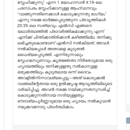
സ്നേഹിക്കുന്നു” എന്ന 1 യോഹന്നാൻ 4:19-ലെ
പരസ്പരം സ്നേഹിക്കാനുള്ള ആഹ്വാനവും
“വാങ്ങുന്നതിനെക്കാൾ കൊടുക്കുന്നതു ഭാഗ്യം”
എന്നു നമ്മെ ഓർമ്മപ്പെടുത്തുന്ന പ്രവൃത്തികൾ
20:35-ലെ സത്യവും എൽസി എങ്ങനെ
യഥാർത്ഥത്തിൽ പ്രാവർത്തികമാക്കുന്നു എന്ന്
എനിക്ക് ചിന്തിക്കാതിരിക്കാൻ കഴിഞ്ഞില്ല. തനിക്കു
ലഭിച്ചതുകൊണ്ടാണ് എൽസി നൽകിയത്, അവൾ
നൽകിയപ്പോൾ അതവളെ കൂടുതൽ
ധൈര്യപ്പെടുത്തി. എന്നിരുന്നാലും
സ്നേഹമസൃണവും കൃതജ്ഞതാ നിർഭരവുമായ ഒരു
ഹൃദയത്തിലും തനിക്കുള്ളതു നൽകാനുള്ള
ഒരുക്കത്തിലും കൂടുതലായ ഒന്ന് ദൈവം
അവളിൽനിന്നാവശ്യപ്പെട്ടു—അത് കൊടുക്കൽ
വാങ്ങലിന്റേതായ ഒരു ഉൽക്കൃഷ്ട ആവൃത്തിയിലൂടെ
വർദ്ധിപ്പിച്ചു. അവൻ നമ്മെ നയിക്കുന്നതനുസരിച്ച്
കൊടുക്കുന്നതിനായ നന്ദിയുള്ളതും
ഔദാര്യപൂർണ്ണവുമായ ഒരു ഹൃദയം നൽകുവാൻ
നമുക്കവനോടു പ്രാർത്ഥിക്കാം.