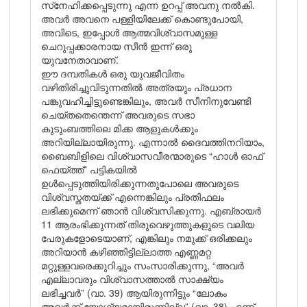
സ്‌നേഹിക്കപ്പെടുന്നു എന്ന ഉറപ്പ് അവനു നൽകി.
അവർ അവനെ പള്ളിയിലേക്ക് കൊണ്ടുപോയി,
അവിടെ, ഇപ്പോൾ ആത്മവിശ്വാസമുള്ള
ചെറുപ്പക്കാരനായ സീൻ ഇന്ന് ഒരു
യുവനേതാവാണ്.
ഈ ദമ്പതികൾ ഒരു യുവജീവിതം
വഴിതിരിച്ചുവിടുന്നതിൽ അത്രയും പ്രധാന
പങ്കുവഹിച്ചിട്ടുണ്ടെങ്കിലും, അവർ സീനിനുവേണ്ടി
ചെയ്തതെന്തെന്ന് അവരുടെ സഭാ
കുടുംബത്തിലെ മിക്ക ആളുകൾക്കും
അറിയില്ലായിരുന്നു. എന്നാൽ ദൈവത്തിനറിയാം,
ബൈബിളിലെ വിശ്വാസവീരന്മാരുടെ “ഹാൾ ഓഫ്
ഫെയ്ത്ത്” പട്ടികയിൽ
ഉൾപ്പെടുത്തിയിരിക്കുന്നതുപോലെ അവരുടെ
വിശ്വസ്തതയ്ക്ക് എന്നെങ്കിലും പ്രതിഫലം
ലഭിക്കുമെന്ന് ഞാൻ വിശ്വസിക്കുന്നു. എബ്രായർ
11 ആരംഭിക്കുന്നത് തിരുവെഴുത്തുകളുടെ വലിയ
പേരുകളോടെയാണ്, എങ്കിലും നമുക്ക് ഒരിക്കലും
അറിയാൻ കഴിഞ്ഞിട്ടില്ലാത്ത എണ്ണമറ്റ
മറ്റുള്ളവരെക്കുറിച്ചും സംസാരിക്കുന്നു, “അവർ
എല്ലാവരും വിശ്വാസത്താൽ സാക്ഷ്യം
ലഭിച്ചവർ” (വാ. 39) ആയിരുന്നിട്ടും “ലോകം
അവർക്ക് യോഗ്യമായിരുന്നില്ല” (വാ. 38) എന്ന്