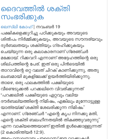
ദൈവത്തിൽ ശക്തി
സംഭരിക്കുക
ലെസ്ലി കോഹ്
|
നവംബർ 19
പക്ഷികളെക്കുറിച്ചു പഠിക്കുകയും അവയുടെ
ശിൽപം നിർമ്മിക്കുകയും, അവയുടെ സൗന്ദര്യവും
ദുർബലതയും ശക്തിയും ഗ്രഹിക്കുകയും
ചെയ്യുന്ന ഒരു കലാകാരനാണ് ഗ്രേഞ്ചർ
മക്കോയ്. റിക്കവറി എന്നാണ് അദ്ദേഹത്തിന്റെ ഒരു
ശില്പത്തിന്റെ പേര്. ഇത് ഒരു പിൻടെയിൽ
താറാവിന്റെ ഒറ്റ വലത് ചിറക് കാണിക്കുന്നു, അതു
ലംബമായി മുകളിലേക്ക് ഉയർത്തിയിരിക്കുന്നു.
താഴെ, ഒരു ഫലകത്തിൽ പക്ഷിയുടെ
വീണ്ടെടുക്കൽ പറക്കലിനെ വിവരിക്കുന്നത്
“പറക്കലിൽ പക്ഷിയുടെ ഏറ്റവും വലിയ
ദൗർബല്യത്തിന്റെ നിമിഷം, എങ്കിലും മുന്നോട്ടുള്ള
യാത്രയ്ക്ക് ശക്തി ശേഖരിക്കുന്ന നിമിഷം’’
എന്നാണ്. ഗ്രേഞ്ചർ “എന്റെ കൃപ നിനക്കു മതി,
എന്റെ ശക്തി ബലഹീനതയിൽ തികഞ്ഞുവരുന്നു’’
എന്ന വാക്യത്തെയാണ് ഇതിൽ ഉൾക്കൊള്ളുന്നത്
(2 കൊരിന്ത്യർ 12:9).
അപ്പൊസ്തലനായ പൗലൊസ് ഈ വാക്കുകൾ