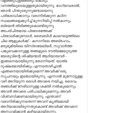
വളഞ്ഞുപുളഞ്ഞതും കൊടും
വനത്തിലൂടെയുള്ളതുമായിരുന്നു. ഭാഗ്യവശാൽ,
ഞാൻ പിന്തുടരുന്നുണ്ടോയെന്നു
പരിശോധിക്കാനും വരാനിരിക്കുന്ന കഠിന
സ്ഥലങ്ങളെക്കുറിച്ച് മുന്നറിയിപ്പ് നൽകാനും
ബ്രയൻ തിരിഞ്ഞുകൊണ്ടിരുന്നു.
അപരിചിതമായ പ്രദേശത്തേക്ക്
പ്രവേശിക്കുമ്പോൾ, ബൈബിൾ കാലഘട്ടത്തിലെ
ചില ആളുകൾക്ക് - കനാനിലെ അബ്രഹാം,
മരുഭൂമിയിലെ യിസ്രായേല്യർ, സുവാർത്ത
പങ്കുവെക്കാനുള്ള തങ്ങളുടെ ദൗത്യമേറ്റെടുത്ത
യേശുവിന്റെ ശിഷ്യന്മാർ ആദിയായവർ -
ഇങ്ങനെയായിരുന്നു തോന്നിയത്. യാത്ര
ദുഷ്‌കരമായിരിക്കും എന്നതൊഴിച്ചാൽ
എങ്ങനെയായിരിക്കുമെന്ന് അവർക്ക് ഒരു
സൂചനയും ഇല്ലായിരുന്നു. എന്നാൽ മുന്നോട്ടുള്ള
വഴി അറിയുന്ന ഒരാൾ അവരെ നയിച്ചു. ദൈവം
തങ്ങൾക്ക് നേരിടാനുള്ള ശക്തി നൽകുമെന്നും
അവൻ അവരെ പരിപാലിക്കുമെന്നും അവർ
വിശ്വസിക്കണമായിരുന്നു. എന്താണ്
വരാനിരിക്കുന്നതെന്ന് അവന് കൃത്യമായി
അറിയാമായിരുന്നതുകൊണ്ട് അവർക്ക് അവനെ
അനുഗമിക്കാൻ കഴിയുമായിരുന്നു.