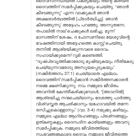
ദൈവസന്നിധിയിൽ പകരുകയും തന്റെ കരിയർ
ദൈവത്തിന് സമർപ്പിക്കുകയും ചെയ്തു. “ഞാൻ
കീഴടങ്ങുന്നു” എന്ന വാക്കുകൾ ഞാൻ
അക്ഷരാർത്ഥത്തിൽ [പ്രാർത്ഥിച്ചു]. ഞാൻ
കീഴടങ്ങുന്നു' അദ്ദേഹം പറഞ്ഞു. അന്നുതന്നേ,
തപാലിൽ നാല് ചെക്കുകൾ ലഭിച്ചു. മൂന്ന്
മാസത്തിന് ശേഷം, ദ ചോസണിലെ യേശുവിന്റെ
വേഷത്തിനായി അദ്ദേഹത്തെ കാസ്റ്റ് ചെയ്തു.
തന്നിൽ ആശ്രയിക്കുന്നവരെ ദൈവം
സഹായിക്കുമെന്ന് റൂമി കണ്ടെത്തി.
“ദുഷ്പ്രവൃത്തിക്കാരോടു മുഷിയുകയും നീതികേടു
ചെയ്യുന്നവരോടു അസൂയപ്പെടുകയും”
(സങ്കീർത്തനം 37:1) ചെയ്യാതെ എല്ലാം
ദൈവത്തിന് സമർപ്പിക്കാൻ സങ്കീർത്തനക്കാരൻ
നമ്മെ ക്ഷണിക്കുന്നു. നാം നമ്മുടെ ജീവിതം
അവനിൽ കേന്ദ്രീകരിക്കുമ്പോൾ, “[അവനിൽ]
ആശ്രയിച്ചു നന്മചെയ്യാനും ദേശത്തു പാർത്തു
വിശ്വസ്തത ആചരിക്കാനും യഹോവയിൽ തന്നേ
രസിച്ചുകൊള്ളാനും” (വാ. 3-4) നമുക്കു കഴിയും.
നമ്മുടെ എല്ലാ ആഗ്രഹങ്ങളും പ്രശ്‌നങ്ങളും
ഉത്കണ്ഠകളും ദൈനംദിന കാര്യങ്ങളും അവനു
സമർപ്പിക്കുക. നമ്മുടെ ജീവിതത്തിലെ
സംഭവങ്ങൡലൂടെ ദൈവം നമ്മുടെ ജീവിതത്തെ