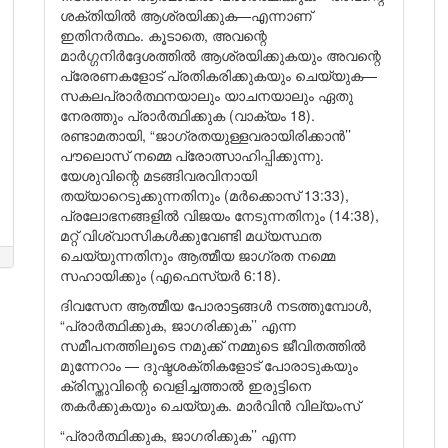
ശക്തിയിൽ ആശ്രയിക്കുക—എന്നാണ്
ഇതിനർത്ഥം. കൂടാതെ, അവന്റെ
മാർഗ്ഗനിർദ്ദേശത്തിൽ ആശ്രയിക്കുകയും അവന്റെ
പ്രേരണകളോട് പ്രതികരിക്കുകയും ചെയ്യുക—
സകലപ്രാർത്ഥനയാലും യാചനയാലും ഏതു
നേരത്തും പ്രാർത്ഥിക്കുക (വാക്യം 18).
രണ്ടാമതായി, “ജാഗ്രതയുള്ളവരായിരിക്കാൻ’’
പൗലൊസ് നമ്മെ പ്രോത്സാഹിപ്പിക്കുന്നു.
യേശുവിന്റെ മടങ്ങിവരവിനായി
തയ്യാറെടുക്കുന്നതിനും (മർക്കൊസ് 13:33),
പ്രലോഭനങ്ങളിൽ വിജയം നേടുന്നതിനും (14:38),
മറ്റ് വിശ്വാസികൾക്കുവേണ്ടി മധ്യസ്ഥത
ചെയ്യുന്നതിനും ആത്മീയ ജാഗ്രത നമ്മെ
സഹായിക്കും (എഫെസ്യർ 6:18).
ദിവസേന ആത്മീയ പോരാട്ടങ്ങൾ നടത്തുമ്പോൾ,
“പ്രാർത്ഥിക്കുക, ജാഗരിക്കുക’’ എന്ന
സമീപനത്തിലൂടെ നമുക്ക് നമ്മുടെ ജീവിതത്തിൽ
മുന്നേറാം — ദുഷ്ടശക്തികളോട് പോരാടുകയും
ക്രിസ്തുവിന്റെ വെളിച്ചത്താൽ ഇരുട്ടിനെ
തകർക്കുകയും ചെയ്യുക. മാർവിൻ വില്യംസ്
“പ്രാർത്ഥിക്കുക, ജാഗരിക്കുക’’ എന്ന