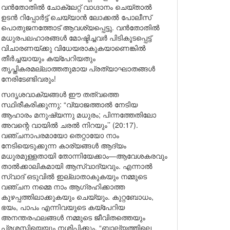
വൻതോതിൽ ചോക്ലേറ്റ് വാഗ്ദാനം ചെയ്താൽ
ഉടൻ റിപ്പോർട്ട് ചെയ്യാൻ ലോക്കൽ പോലീസ്
പൊതുജനത്തോട് ആവശ്യപ്പെട്ടു. വൻതോതിൽ
മധുരപലഹാരങ്ങൾ മോഷ്ടിച്ചവർ പിടികൂടപ്പെട്ട്
വിചാരണയ്ക്കു വിധേയരാകുകയാണെങ്കിൽ
തീർച്ചയായും കയ്പേറിയതും
തൃപ്തികരമല്ലാത്തതുമായ പ്രത്യാഘാതങ്ങൾ
നേരിടേണ്ടിവരും!
സദൃശവാക്യങ്ങൾ ഈ തത്വത്തെ
സ്ഥിരീകരിക്കുന്നു: “വ്യാജത്താൽ നേടിയ
ആഹാരം മനുഷ്യന്നു മധുരം; പിന്നത്തേതിലോ
അവന്റെ വായിൽ ചരൽ നിറയും’’ (20:17).
വഞ്ചനാപരമായോ തെറ്റായോ നാം
നേടിയെടുക്കുന്ന കാര്യങ്ങൾ ആദ്യം
മധുരമുള്ളതായി തോന്നിയേക്കാം—ആവേശകരവും
താൽക്കാലികമായി ആസ്വാദ്യവും. എന്നാൽ
സ്വാദ് ഒടുവിൽ ഇല്ലാതാകുകയും നമ്മുടെ
വഞ്ചന നമ്മെ നാം ആഗ്രഹിക്കാത്ത
കുഴപ്പത്തിലാക്കുകയും ചെയ്യും. കുറ്റബോധം,
ഭയം, പാപം എന്നിവയുടെ കയ്പേറിയ
അനന്തരഫലങ്ങൾ നമ്മുടെ ജീവിതത്തെയും
പ്രശസ്തിയെയും നശിപ്പിക്കും. “ബാല്യത്തിലെ