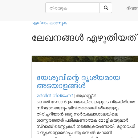
നമ്മുടെ എഴുത്തുകാർ
ദിവ
എല്ലാം കാണുക
ലേഖനങ്ങൾ എഴുതിയത് 
യേശുവിന്റെ ദൃശ്യമായ
അടയാളങ്ങൾ
മർവിൻ വില്യംസ്
|
ആഗസ്റ്റ് 2
സെൽ ഫോൺ ഉപയോക്താക്കളുടെ വ്യക്തിഗത
സ്വഭാവങ്ങളും ജീവിതശൈലി ശീലങ്ങളും
തിരിച്ചറിയാൻ ഒരു സർവകലാശാലയിലെ
ശാസ്ത്രജ്ഞർ പരീക്ഷണാത്മക മോളിക്യുലാർ
സ്വാബ് ടെസ്റ്റുകൾ നടത്തുകയുണ്ടായി. മറ്റനവധി
വസ്തുക്കളോടൊപ്പം ആ സെൽ ഫോൺ