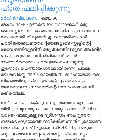
പ്രതിഫലിപ്പിക്കുന്നു
മർവിൻ വില്യംസ്
|
മെയ് 30
മോശം ഭാഷ എങ്ങനെ ഇല്ലാതാക്കാം? ഒരു
ഹൈസ്കൂൾ “മോശം ഭാഷ പാടില്ല’’ എന്ന വാഗ്ദാനം
നടപ്പാക്കാൻ തീരുമാനിച്ചു. വിദ്യാർത്ഥികൾ
പ്രതിജ്ഞയെടുത്തു: “[ഞങ്ങളുടെ സ്കൂളിന്റെ]
കോമ്പൗണ്ടിനുള്ളിൽ ഒരു തരത്തിലുമുള്ള അശ്ലീല
ഭാഷകൾ ഉപയോഗിക്കില്ലെന്ന് ഞാൻ
ആത്മാർത്ഥമായി പ്രതിജ്ഞ ചെയ്യുന്നു.’’
ഇതൊരു മഹത്തായ ശ്രമമായിരുന്നു, പക്ഷേ,
യേശുവിന്റെ അഭിപ്രായത്തിൽ, ബാഹ്യമായ ഒരു
നിയമത്തിനും പ്രതിജ്ഞയ്ക്കും ഒരിക്കലും
മോശമായ സംസാരത്തിന്റെ ഗന്ധം മറയ്ക്കാൻ
കഴികയില്ല.
നല്ല ഫലം കായ്ക്കുന്ന വൃക്ഷത്തെ ആളുകൾ
തിരിച്ചറിയുന്നതുപോലെ, നമ്മുടെ വായിൽ നിന്ന്
വരുന്ന വാക്കുകളുടെ ദുർഗന്ധം അകറ്റുന്നത്
നമ്മുടെ ഹൃദയത്തെ നവീകരിക്കുന്നതിലൂടെയാണ്
ആരംഭിക്കുന്നത് (ലൂക്കൊസ് 6:43-44), നമ്മുടെ
ഹൃദയം അവനോടും അവന്റെ വഴികളോടും
യോജിക്കുന്നുണ്ടോ ഇല്ലയോ എന്നതിന്റെ