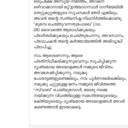
ഒരുപക്ഷേ അസൂയ നിമിത്തം, അവനെ
ഒഴിവാക്കാനായി മറ്റ് ഉദ്യോഗസ്ഥർ ദാനീയേലിൽ
തെറ്റുകുറ്റങ്ങളുടെ സൂചനകൾ തേടി എങ്കിലും,
അവൻ തന്റെ സത്യനിഷ്ഠ നിലനിർത്തിക്കൊണ്ടു
“മുമ്പെ ചെയ്തുവന്നതുപോലെ” (വാ.
28) ദൈവത്തെ ആരാധിക്കുകയും
പ്രാർത്ഥിക്കുകയും ചെയ്തുപോന്നു. അവസാനം,
പ്രവാചകൻ തന്റെ കർത്തവ്യത്തിൽ അഭിവൃദ്ധി
പ്രാപിച്ചു.
നാം ആരാണെന്നും ആരെ
പ്രതിനിധീകരിക്കുന്നുവെന്നും സൂചിപ്പിക്കുന്ന
ദൃശ്യമായ അടയാളങ്ങൾ നമ്മുടെ ജീവിതം
അവശേഷിപ്പിക്കുന്നു. നമുക്കു
പോരാട്ടങ്ങളുണ്ടെങ്കിലും, നാം പൂർണരല്ലെങ്കിലും,
നമുക്കു ചുറ്റുമുള്ള ജനം നമ്മുടെ ജീവിതത്തെ
“സ്വാബ്” ചെയ്യുമ്പോൾ, യേശു നമ്മെ
നയിക്കുന്ന വിധത്തിലുള്ള സമഗ്രതയുടെയും
ഭക്തിയുടെയും ദൃശ്യമായ അടയാളങ്ങൾ അവർ
കണ്ടെത്താൻ ഇടയാകട്ടെ.