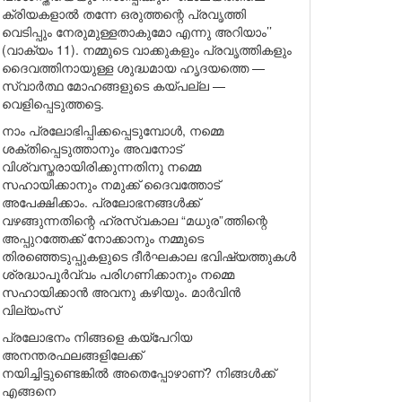
ക്രിയകളാൽ തന്നേ ഒരുത്തന്റെ പ്രവൃത്തി
വെടിപ്പും നേരുമുള്ളതാകുമോ എന്നു അറിയാം’’
(വാക്യം 11). നമ്മുടെ വാക്കുകളും പ്രവൃത്തികളും
ദൈവത്തിനായുള്ള ശുദ്ധമായ ഹൃദയത്തെ —
സ്വാർത്ഥ മോഹങ്ങളുടെ കയ്പല്ല —
വെളിപ്പെടുത്തട്ടെ.
നാം പ്രലോഭിപ്പിക്കപ്പെടുമ്പോൾ, നമ്മെ
ശക്തിപ്പെടുത്താനും അവനോട്
വിശ്വസ്തരായിരിക്കുന്നതിനു നമ്മെ
സഹായിക്കാനും നമുക്ക് ദൈവത്തോട്
അപേക്ഷിക്കാം. പ്രലോഭനങ്ങൾക്ക്
വഴങ്ങുന്നതിന്റെ ഹ്രസ്വകാല “മധുര”ത്തിന്റെ
അപ്പുറത്തേക്ക് നോക്കാനും നമ്മുടെ
തിരഞ്ഞെടുപ്പുകളുടെ ദീർഘകാല ഭവിഷ്യത്തുകൾ
ശ്രദ്ധാപൂർവ്വം പരിഗണിക്കാനും നമ്മെ
സഹായിക്കാൻ അവനു കഴിയും. മാർവിൻ
വില്യംസ്
പ്രലോഭനം നിങ്ങളെ കയ്പേറിയ
അനന്തരഫലങ്ങളിലേക്ക്
നയിച്ചിട്ടുണ്ടെങ്കിൽ അതെപ്പോഴാണ്? നിങ്ങൾക്ക്
എങ്ങനെ