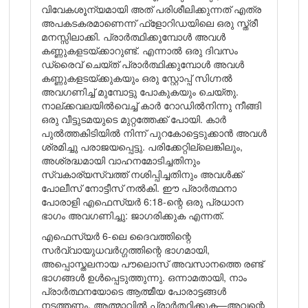
വിവേകശൂന്യമായി അത് പരിശീലിക്കുന്നത് എത്ര
അപകടകരമാണെന്ന് ഫ്ളോറിഡയിലെ ഒരു സ്ത്രീ
മനസ്സിലാക്കി. പ്രാർത്ഥിക്കുമ്പോൾ അവൾ
കണ്ണുകളടയ്ക്കാറുണ്ട്. എന്നാൽ ഒരു ദിവസം
ഡ്രൈവ് ചെയ്ത് പ്രാർത്ഥിക്കുമ്പോൾ അവൾ
കണ്ണുകളടയ്ക്കുകയും ഒരു സ്റ്റോപ്പ് സിഗ്നൽ
അവഗണിച്ച് മുമ്പോട്ടു പോകുകയും ചെയ്തു.
നാല്ക്കവലയിൽവെച്ച് കാർ റോഡിൽനിന്നു നീങ്ങി
ഒരു വീട്ടുടമയുടെ മുറ്റത്തേക്ക് പോയി. കാർ
പുൽത്തകിടിയിൽ നിന്ന് പുറകോട്ടെടുക്കാൻ അവൾ
ശ്രമിച്ചു പരാജയപ്പെട്ടു. പരിക്കേറ്റില്ലെങ്കിലും,
അശ്രദ്ധമായി വാഹനമോടിച്ചതിനും
സ്വകാര്യസ്വത്ത് നശിപ്പിച്ചതിനും അവൾക്ക്
പോലീസ് നോട്ടീസ് നൽകി. ഈ പ്രാർത്ഥനാ
പോരാളി എഫെസ്യർ 6:18-ന്റെ ഒരു പ്രധാന
ഭാഗം അവഗണിച്ചു: ജാഗരിക്കുക എന്നത്.
എഫെസ്യർ 6-ലെ ദൈവത്തിന്റെ
സർവ്വായുധവർഗ്ഗത്തിന്റെ ഭാഗമായി,
അപ്പൊസ്തലനായ പൗലൊസ് അവസാനത്തെ രണ്ട്
ഭാഗങ്ങൾ ഉൾപ്പെടുത്തുന്നു. ഒന്നാമതായി, നാം
പ്രാർത്ഥനയോടെ ആത്മീയ പോരാട്ടങ്ങൾ
നടത്തണം. ആത്മാവിൽ പ്രാർത്ഥിക്കുക—അവന്റെ