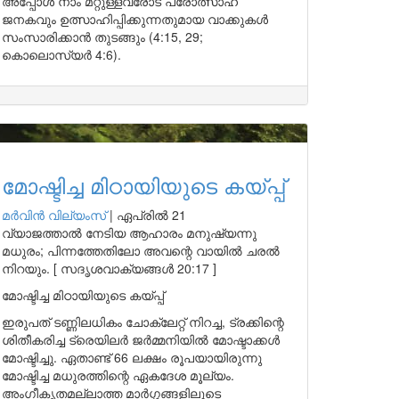
അപ്പോൾ നാം മറ്റുള്ളവരോട് പ്രോത്സാഹ
ജനകവും ഉത്സാഹിപ്പിക്കുന്നതുമായ വാക്കുകൾ
സംസാരിക്കാൻ തുടങ്ങും (4:15, 29;
കൊലൊസ്യർ 4:6).
മോഷ്ടിച്ച മിഠായിയുടെ കയ്പ്പ്
മർവിൻ വില്യംസ്
|
ഏപ്രിൽ 21
വ്യാജത്താൽ നേടിയ ആഹാരം മനുഷ്യന്നു
മധുരം; പിന്നത്തേതിലോ അവന്റെ വായിൽ ചരൽ
നിറയും. [ സദൃശവാക്യങ്ങൾ 20:17 ]
മോഷ്ടിച്ച മിഠായിയുടെ കയ്പ്പ്
ഇരുപത് ടണ്ണിലധികം ചോക്ലേറ്റ് നിറച്ച, ട്രക്കിന്റെ
ശിതീകരിച്ച ട്രെയിലർ ജർമ്മനിയിൽ മോഷ്ടാക്കൾ
മോഷ്ടിച്ചു. ഏതാണ്ട് 66 ലക്ഷം രൂപയായിരുന്നു
മോഷ്ടിച്ച മധുരത്തിന്റെ ഏകദേശ മൂല്യം.
അംഗീകൃതമല്ലാത്ത മാർഗ്ഗങ്ങളിലൂടെ