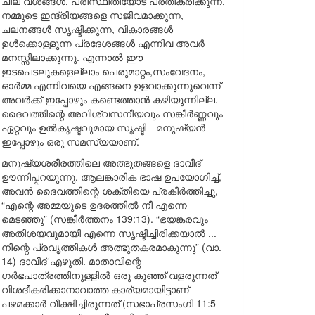
ചില വശങ്ങൾ, പരിസ്ഥിതിയോട് പ്രതികരിക്കുന്ന,
നമ്മുടെ ഇന്ദ്രിയങ്ങളെ സജീവമാക്കുന്ന,
ചലനങ്ങൾ സൃഷ്ടിക്കുന്ന, വികാരങ്ങൾ
ഉൾക്കൊള്ളുന്ന പ്രദേശങ്ങൾ എന്നിവ അവർ
മനസ്സിലാക്കുന്നു. എന്നാൽ ഈ
ഇടപെടലുകളെല്ലാം പെരുമാറ്റം,സംവേദനം,
ഓർമ്മ എന്നിവയെ എങ്ങനെ ഉളവാക്കുന്നുവെന്ന്
അവർക്ക് ഇപ്പോഴും കണ്ടെത്താൻ കഴിയുന്നില്ല.
ദൈവത്തിന്റെ അവിശ്വസനീയവും സങ്കീർണ്ണവും
ഏറ്റവും ഉൽകൃഷ്ടവുമായ സൃഷ്ടി—മനുഷ്യൻ—
ഇപ്പോഴും ഒരു സമസ്യയാണ്.
മനുഷ്യശരീരത്തിലെ അത്ഭുതങ്ങളെ ദാവീദ്
ഊന്നിപ്പറയുന്നു. ആലങ്കാരിക ഭാഷ ഉപയോഗിച്ച്,
അവൻ ദൈവത്തിന്റെ ശക്തിയെ പ്രകീർത്തിച്ചു,
“എന്റെ അമ്മയുടെ ഉദരത്തിൽ നീ എന്നെ
മെടഞ്ഞു” (സങ്കീർത്തനം 139:13). “ഭയങ്കരവും
അതിശയവുമായി എന്നെ സൃഷ്ടിച്ചിരിക്കയാൽ ...
നിന്റെ പ്രവൃത്തികൾ അത്ഭുതകരമാകുന്നു” (വാ.
14) ദാവീദ് എഴുതി. മാതാവിന്റെ
ഗർഭപാത്രത്തിനുള്ളിൽ ഒരു കുഞ്ഞ് വളരുന്നത്
വിശദീകരിക്കാനാവാത്ത കാര്യമായിട്ടാണ്
പഴമക്കാർ വീക്ഷിച്ചിരുന്നത് (സഭാപ്രസംഗി 11:5