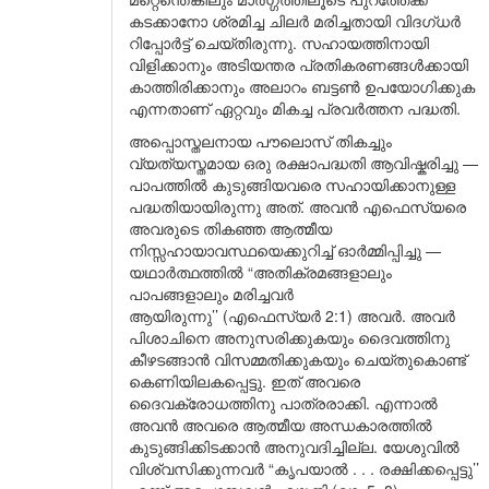
കടക്കാനോ ശ്രമിച്ച ചിലർ മരിച്ചതായി വിദഗ്ധർ
റിപ്പോർട്ട് ചെയ്തിരുന്നു. സഹായത്തിനായി
വിളിക്കാനും അടിയന്തര പ്രതികരണങ്ങൾക്കായി
കാത്തിരിക്കാനും അലാറം ബട്ടൺ ഉപയോഗിക്കുക
എന്നതാണ് ഏറ്റവും മികച്ച പ്രവർത്തന പദ്ധതി.
അപ്പൊസ്തലനായ പൗലൊസ് തികച്ചും
വ്യത്യസ്തമായ ഒരു രക്ഷാപദ്ധതി ആവിഷ്കരിച്ചു —
പാപത്തിൽ കുടുങ്ങിയവരെ സഹായിക്കാനുള്ള
പദ്ധതിയായിരുന്നു അത്. അവൻ എഫെസ്യരെ
അവരുടെ തികഞ്ഞ ആത്മീയ
നിസ്സഹായാവസ്ഥയെക്കുറിച്ച് ഓർമ്മിപ്പിച്ചു —
യഥാർത്ഥത്തിൽ “അതിക്രമങ്ങളാലും
പാപങ്ങളാലും മരിച്ചവർ
ആയിരുന്നു’’ (എഫെസ്യർ 2:1) അവർ. അവർ
പിശാചിനെ അനുസരിക്കുകയും ദൈവത്തിനു
കീഴടങ്ങാൻ വിസമ്മതിക്കുകയും ചെയ്തുകൊണ്ട്
കെണിയിലകപ്പെട്ടു. ഇത് അവരെ
ദൈവക്രോധത്തിനു പാത്രരാക്കി. എന്നാൽ
അവൻ അവരെ ആത്മീയ അന്ധകാരത്തിൽ
കുടുങ്ങിക്കിടക്കാൻ അനുവദിച്ചില്ല. യേശുവിൽ
വിശ്വസിക്കുന്നവർ “കൃപയാൽ . . . രക്ഷിക്കപ്പെട്ടു’’