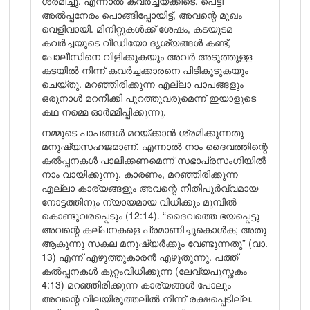
ശ്രമിച്ചു. എന്നാൽ കവർച്ചയ്ക്കിടെ, പെട്ടി
അൽപ്പനേരം പൊങ്ങിപ്പോയിട്ട്, അവന്റെ മുഖം
വെളിവായി. മിനിറ്റുകൾക്ക് ശേഷം, കടയുടമ
കവർച്ചയുടെ വീഡിയോ ദൃശ്യങ്ങൾ കണ്ട്,
പോലീസിനെ വിളിക്കുകയും അവർ അടുത്തുള്ള
കടയിൽ നിന്ന് കവർച്ചക്കാരനെ പിടികൂടുകയും
ചെയ്തു. മറഞ്ഞിരിക്കുന്ന എല്ലാ പാപങ്ങളും
ഒരുനാൾ മറനീക്കി പുറത്തുവരുമെന്ന് ഇയാളുടെ
കഥ നമ്മെ ഓർമ്മിപ്പിക്കുന്നു.
നമ്മുടെ പാപങ്ങൾ മറയ്ക്കാൻ ശ്രമിക്കുന്നതു
മനുഷ്യസഹജമാണ്. എന്നാൽ നാം ദൈവത്തിന്റെ
കൽപ്പനകൾ പാലിക്കണമെന്ന് സഭാപ്രസംഗിയിൽ
നാം വായിക്കുന്നു. കാരണം, മറഞ്ഞിരിക്കുന്ന
എല്ലാ കാര്യങ്ങളും അവന്റെ നീതിപൂർവ്വമായ
നോട്ടത്തിനും ന്യായമായ വിധിക്കും മുമ്പിൽ
കൊണ്ടുവരപ്പെടും (12:14). “ദൈവത്തെ ഭയപ്പെട്ടു
അവന്റെ കല്പനകളെ പ്രമാണിച്ചുകൊൾക; അതു
ആകുന്നു സകല മനുഷ്യർക്കും വേണ്ടുന്നതു” (വാ.
13) എന്ന് എഴുത്തുകാരൻ എഴുതുന്നു. പത്ത്
കൽപ്പനകൾ കുറ്റംവിധിക്കുന്ന (ലേവ്യപുസ്തകം
4:13) മറഞ്ഞിരിക്കുന്ന കാര്യങ്ങൾ പോലും
അവന്റെ വിലയിരുത്തലിൽ നിന്ന് രക്ഷപ്പെടില്ല.