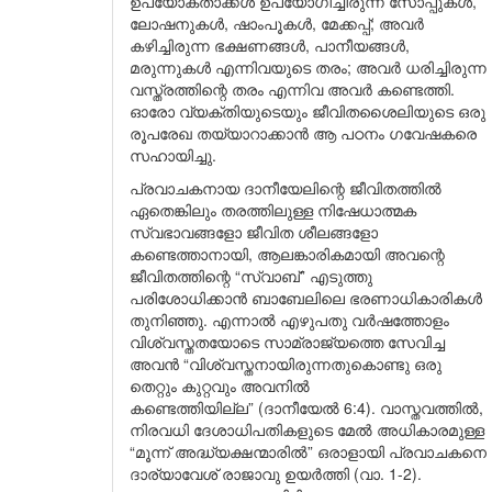
ഉപയോക്താക്കൾ ഉപയോഗിച്ചിരുന്ന സോപ്പുകൾ,
ലോഷനുകൾ, ഷാംപൂകൾ, മേക്കപ്പ്; അവർ
കഴിച്ചിരുന്ന ഭക്ഷണങ്ങൾ, പാനീയങ്ങൾ,
മരുന്നുകൾ എന്നിവയുടെ തരം; അവർ ധരിച്ചിരുന്ന
വസ്ത്രത്തിന്റെ തരം എന്നിവ അവർ കണ്ടെത്തി.
ഓരോ വ്യക്തിയുടെയും ജീവിതശൈലിയുടെ ഒരു
രൂപരേഖ തയ്യാറാക്കാൻ ആ പഠനം ഗവേഷകരെ
സഹായിച്ചു.
പ്രവാചകനായ ദാനീയേലിന്റെ ജീവിതത്തിൽ
ഏതെങ്കിലും തരത്തിലുള്ള നിഷേധാത്മക
സ്വഭാവങ്ങളോ ജീവിത ശീലങ്ങളോ
കണ്ടെത്താനായി, ആലങ്കാരികമായി അവന്റെ
ജീവിതത്തിന്റെ “സ്വാബ്” എടുത്തു
പരിശോധിക്കാൻ ബാബേലിലെ ഭരണാധികാരികൾ
തുനിഞ്ഞു. എന്നാൽ എഴുപതു വർഷത്തോളം
വിശ്വസ്തതയോടെ സാമ്രാജ്യത്തെ സേവിച്ച
അവൻ “വിശ്വസ്തനായിരുന്നതുകൊണ്ടു ഒരു
തെറ്റും കുറ്റവും അവനിൽ
കണ്ടെത്തിയില്ല” (ദാനീയേൽ 6:4). വാസ്തവത്തിൽ,
നിരവധി ദേശാധിപതികളുടെ മേൽ അധികാരമുള്ള
“മൂന്ന് അദ്ധ്യക്ഷന്മാരിൽ” ഒരാളായി പ്രവാചകനെ
ദാര്യാവേശ് രാജാവു ഉയർത്തി (വാ. 1-2).