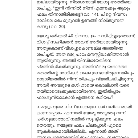
ഇല്ലായിരുന്നു. നിരാശനായി യേശു അത്തിയെ
ശപിച്ചു, “ഇനി നിന്നിൽ നിന്ന് എന്നേക്കും ആരും
ഫലം തിന്നാതിരിക്കട്ടെ”(വാ. 14). പിറ്റെ ദിവസം
രാവിലെ മരം മുഴുവൻ ഉണങ്ങി നില്ക്കുന്നത്
കണ്ടു (വാ. 20).
യേശു ഒരിക്കൽ 40 ദിവസം ഉപവസിച്ചിട്ടുള്ളതാണ്;
വിശപ്പ് സഹിക്കാൻ അവന് അറിയാമായിരുന്നു.
അതുകൊണ്ട് വിശപ്പുകൊണ്ടല്ല അത്തിയെ
ശപിച്ചത്. അത് ഒരു പാഠം മനസ്സിലാക്കിത്തരാൻ
ആയിരുന്നു. അത്തി യിസ്രായേലിനെ
പ്രതിനിധീകരിക്കുന്നു. അതിന് ഒരു യഥാർത്ഥ
മതത്തിന്റെ മോടികൾ ഒക്കെ ഉണ്ടായിരുന്നെങ്കിലും
ഉദ്ദേശ്യത്തിൽ നിന്ന് തികച്ചും വ്യതിചലിച്ചിരുന്നു.
അവർ അവരുടെ മശിഹായെ കൊല്ലാൻ വരെ
തയ്യാറെടുക്കുകയായിരുന്നു. ഇതിൽപ്പരം
ഫലശൂന്യമാകാൻ എങ്ങനെ കഴിയും?
നമ്മളും ദൂരെ നിന്ന് നോക്കുമ്പോൾ നല്ലവരായി
കാണപ്പെടാം. എന്നാൽ യേശു അടുത്തു വന്ന്,
പരിശുദ്ധാത്മാവ് നമ്മിൽ സൃഷ്ടിക്കുന്ന ഫലം
തെരയും. നമ്മുടെ ഫലം ചിലപ്പോൾ പുറമെ
ആകർഷകമായിരിക്കില്ല. എന്നാൽ അത്
അസാധാരണമായിരിക്കും; സ്നേഹം, സന്തോഷം,