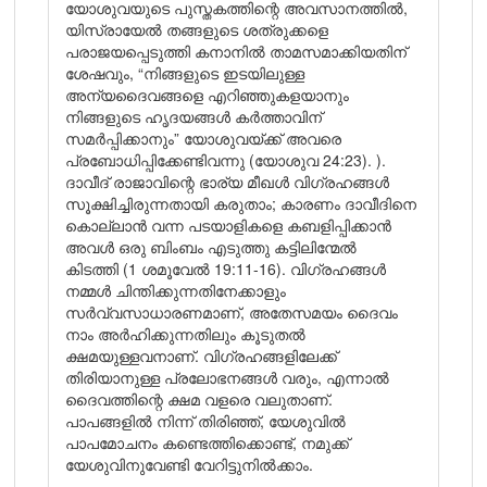
യോശുവയുടെ പുസ്തകത്തിന്റെ അവസാനത്തിൽ,
യിസ്രായേൽ തങ്ങളുടെ ശത്രുക്കളെ
പരാജയപ്പെടുത്തി കനാനിൽ താമസമാക്കിയതിന്
ശേഷവും, “നിങ്ങളുടെ ഇടയിലുള്ള
അന്യദൈവങ്ങളെ എറിഞ്ഞുകളയാനും
നിങ്ങളുടെ ഹൃദയങ്ങൾ കർത്താവിന്
സമർപ്പിക്കാനും” യോശുവയ്ക്ക് അവരെ
പ്രബോധിപ്പിക്കേണ്ടിവന്നു (യോശുവ 24:23). ).
ദാവീദ് രാജാവിന്റെ ഭാര്യ മീഖൾ വിഗ്രഹങ്ങൾ
സൂക്ഷിച്ചിരുന്നതായി കരുതാം; കാരണം ദാവീദിനെ
കൊല്ലാൻ വന്ന പടയാളികളെ കബളിപ്പിക്കാൻ
അവൾ ഒരു ബിംബം എടുത്തു കട്ടിലിന്മേൽ
കിടത്തി (1 ശമൂവേൽ 19:11-16). വിഗ്രഹങ്ങൾ
നമ്മൾ ചിന്തിക്കുന്നതിനേക്കാളും
സർവ്വസാധാരണമാണ്, അതേസമയം ദൈവം
നാം അർഹിക്കുന്നതിലും കൂടുതൽ
ക്ഷമയുള്ളവനാണ്. വിഗ്രഹങ്ങളിലേക്ക്
തിരിയാനുള്ള പ്രലോഭനങ്ങൾ വരും, എന്നാൽ
ദൈവത്തിന്റെ ക്ഷമ വളരെ വലുതാണ്.
പാപങ്ങളിൽ നിന്ന് തിരിഞ്ഞ്, യേശുവിൽ
പാപമോചനം കണ്ടെത്തിക്കൊണ്ട്, നമുക്ക്
യേശുവിനുവേണ്ടി വേറിട്ടുനിൽക്കാം.