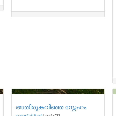
അതിരുകവിഞ്ഞ സ്നേഹം
മൈക്ക് വിറ്റ്മെർ
|
മാർച്ച് 23