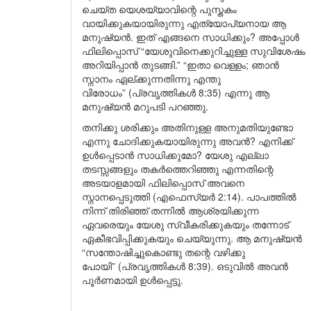
ചെയ്ത യെശയ്യാവിന്റെ പുസ്തകം
വായിക്കുകയായിരുന്നു എത്യോപ്യനായ ആ
മനുഷ്യൻ. ഇത് എങ്ങനെ സാധിക്കും? അപ്പോൾ
ഫിലിപ്പൊസ് “യേശുവിനെക്കുറിച്ചുള്ള സുവിശേഷം
അറിയിപ്പാൻ തുടങ്ങി.” “ഇതാ വെള്ളം; ഞാൻ
സ്നാനം ഏല്ക്കുന്നതിന്നു എന്തു
വിരോധം” (പ്രവൃത്തികൾ 8:35) എന്നു ആ
മനുഷ്യൻ മറുപടി പറഞ്ഞു.
തനിക്കു ശരിക്കും അതിനുള്ള അനുമതിയുണ്ടോ
എന്നു ചോദിക്കുകയായിരുന്നു അവൻ? എനിക്ക്
ഉൾപ്പെടാൻ സാധിക്കുമോ? യേശു എല്ലാ
തടസ്സങ്ങളും തകർത്തെറിഞ്ഞു എന്നതിന്റെ
അടയാളമായി ഫിലിപ്പൊസ് അവനെ
സ്നാനപ്പെടുത്തി (എഫെസ്യർ 2:14). പാപത്തിൽ
നിന്ന് തിരിഞ്ഞ് തന്നിൽ ആശ്രയിക്കുന്ന
ഏവരെയും യേശു സ്വീകരിക്കുകയും തന്നോട്
ഏകീഭവിപ്പിക്കുകയും ചെയ്യുന്നു. ആ മനുഷ്യൻ
“സന്തോഷിച്ചുകൊണ്ടു തന്റെ വഴിക്കു
പോയി” (പ്രവൃത്തികൾ 8:39). ഒടുവിൽ അവൻ
പൂർണമായി ഉൾപ്പെട്ടു.