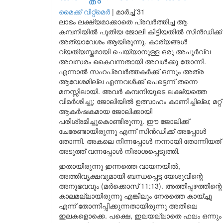
മൈക്ക് വിറ്റ്മെർ
|
മാർച്ച് 31
ലാഭം ലക്ഷ്യമാക്കാതെ പ്രവർത്തിച്ച ആ
കമ്പനിയിൽ പുതിയ ജോലി കിട്ടിയതിൽ സിൻഡിക്ക്
അത്യാവേശം ആയിരുന്നു. കാര്യങ്ങൾ
വ്യത്യസ്തമായി ചെയ്യാനുള്ള ഒരു അപൂർവ്വ
അവസരം കൈവന്നതായി അവൾക്കു തോന്നി.
എന്നാൽ സഹപ്രവർത്തകർക്ക് ഒന്നും അത്ര
ആവേശമില്ല എന്നവൾക്ക് പെട്ടെന്ന് തന്നെ
മനസ്സിലായി. അവർ കമ്പനിയുടെ ലക്ഷ്യത്തെ
വിമർശിച്ചു; ജോലിയിൽ ഉത്സാഹം കാണിച്ചില്ല; മറ്റ്
ആകർഷകമായ ജോലിക്കായി
പരിശ്രമിച്ചുകൊണ്ടിരുന്നു. ഈ ജോലിക്ക്
ചേരേണ്ടായിരുന്നു എന്ന് സിൻഡിക്ക് അപ്പോൾ
തോന്നി. അകലെ നിന്നപ്പോൾ നന്നായി തോന്നിയത്
അടുത്ത് വന്നപ്പോൾ നിരാശപ്പെടുത്തി.
ഇതായിരുന്നു ഇന്നത്തെ വായനയിൽ,
അത്തിവൃക്ഷവുമായി ബന്ധപ്പെട്ട യേശുവിന്റെ
അനുഭവവും (മർക്കൊസ് 11:13). അത്തിപ്പഴത്തിന്റെ
കാലമല്ലായിരുന്നു എങ്കിലും നേരത്തെ കായ്ച്ചു
എന്ന് തോന്നിപ്പിക്കുന്നതായിരുന്നു അതിലെ
ഇലകളൊക്കെ. പക്ഷെ, ഇലയല്ലാതെ ഫലം ഒന്നും