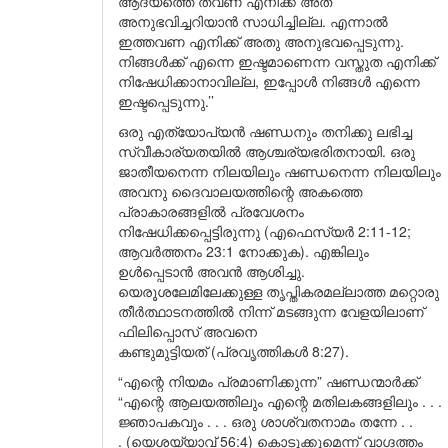
ആദ്യത്തെ തവണ എനിക്ക് അത്
അനുഭവിച്ചറിയാൻ സാധിച്ചില്ല. എന്നാൽ
ഇത്തവണ എനിക്ക് അതു അനുഭവപ്പെടുന്നു.
നിങ്ങൾക്ക് എന്നെ ഇഷ്ടമാണെന്ന വസ്തുത എനിക്ക്
നിഷേധിക്കാനാവില്ല, ഇപ്പോൾ നിങ്ങൾ എന്നെ
ഇഷ്ടപ്പെടുന്നു.’’
ഒരു എത്യോപ്യൻ ഷണ്ഡനും തനിക്കു ലഭിച്ച
സ്വീകാര്യതയിൽ ആശ്ചര്യഭരിതനായി. ഒരു
ജാതീയനെന്ന നിലയിലും ഷണ്ഡനെന്ന നിലയിലും
അവനു ദൈവാലയത്തിന്റെ അകത്തെ
പ്രാകാരങ്ങളിൽ പ്രവേശനം
നിഷേധിക്കപ്പെട്ടിരുന്നു (എഫെസ്യർ 2:11-12;
ആവർത്തനം 23:1 നോക്കുക). എങ്കിലും
ഉൾപ്പെടാൻ അവൻ ആശിച്ചു.
യെരൂശലേമിലേക്കുള്ള തൃപ്തികരമല്ലാത്ത മറ്റൊരു
തീർത്ഥാടനത്തിൽ നിന്ന് മടങ്ങുന്ന വേളയിലാണ്
ഫിലിപ്പൊസ് അവനെ
കണ്ടുമുട്ടിയത് (പ്രവൃത്തികൾ 8:27).
“എന്റെ നിയമം പ്രമാണിക്കുന്ന” ഷണ്ഡന്മാർക്ക്
“എന്റെ ആലയത്തിലും എന്റെ മതിലകങ്ങളിലും . . .
ജ്ഞാപകവും . . . ഒരു ശാശ്വതനാമം തന്നേ . .
. (യെശയ്യാവ് 56:4) കൊടുക്കുമെന്ന് വാഗ്ദത്തം