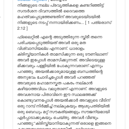
നിങ്ങളുടെ നല്ല പ്രവൃത്തികളെ കണ്ടറിഞ്ഞിട്ട്
സന്ദർശന ദിവസത്തിൽ ദൈവത്തെ
മഹത്വപ്പെടുത്തേണ്ടതിന് അവരുടെയിടയിൽ
നിങ്ങളുടെ നടപ്പ് നന്നായിരിക്കണം... [ 1 പത്രൊസ്
2:12 ]
ഫ്ലൈറ്റിൽ എന്റെ അടുത്തിരുന്ന സ്ത്രീ തന്നെ
പരിചയപ്പെടുത്തിയത് അവർ ഒരു മത
വിശ്വാസിയല്ല എന്നാണ്. ധാരാളം
ക്രിസ്ത്യാനികൾ താമസിക്കുന്ന ഒരു ടൗണിലാണ്
അവർ ഇപ്പോൾ താമസിക്കുന്നത്. അവിടെയുള്ള
മിക്കവരും പള്ളിയിൽ പോകുന്നവരാണ് എന്നും
പറഞ്ഞു. അയൽക്കാരുമായുള്ള ബന്ധത്തിന്റെ
അനുഭവം ചോദിച്ചപ്പോൾ അവർ പറഞ്ഞത്
അവരുടെ മഹാമനസ്കത പകരം നല്കാൻ
കഴിയാത്തവിധം വലുതാണ് എന്നാണ്. അവളുടെ
അവശനായ പിതാവിനെ ഈ സ്ഥലത്തേക്ക്
കൊണ്ടുവന്നപ്പോൾ അയൽക്കാർ അവളുടെ വീടിന്
ഒരു റാമ്പ് നിർമ്മിച്ച് നല്കുകയും ആശുപത്രിയിൽ
ഒരു ബെഡും മറ്റ് സൗകര്യങ്ങളും സൗജന്യമായി
ഏർപ്പാടാക്കുകയും ചെയ്തു. അവൾ വീണ്ടും
പറഞ്ഞു:“ക്രിസ്ത്യാനിയാകുന്നത് ഒരാളെ ഇങ്ങനെ
കരുണയുള്ളവനാക്കുമെങ്കിൽ എല്ലാവരും