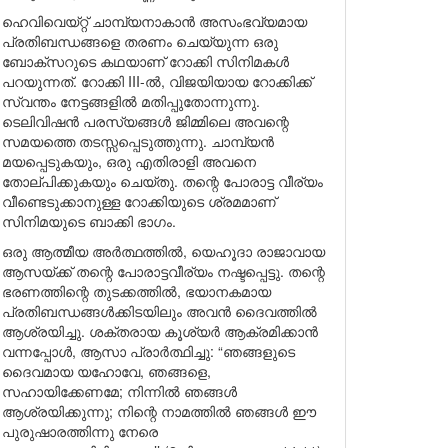
ഹെവിവെയ്റ്റ് ചാമ്പ്യനാകാൻ അസംഭവ്യമായ
പ്രതിബന്ധങ്ങളെ തരണം ചെയ്യുന്ന ഒരു
ബോക്സറുടെ കഥയാണ് റോക്കി സിനിമകൾ
പറയുന്നത്. റോക്കി III-ൽ, വിജയിയായ റോക്കിക്ക്
സ്വന്തം നേട്ടങ്ങളിൽ മതിപ്പുതോന്നുന്നു.
ടെലിവിഷൻ പരസ്യങ്ങൾ ജിമ്മിലെ അവന്റെ
സമയത്തെ തടസ്സപ്പെടുത്തുന്നു. ചാമ്പ്യൻ
മയപ്പെടുകയും, ഒരു എതിരാളി അവനെ
തോല്പിക്കുകയും ചെയ്തു. തന്റെ പോരാട്ട വീര്യം
വീണ്ടെടുക്കാനുള്ള റോക്കിയുടെ ശ്രമമാണ്
സിനിമയുടെ ബാക്കി ഭാഗം.
ഒരു ആത്മീയ അർത്ഥത്തിൽ, യെഹൂദാ രാജാവായ
ആസയ്ക്ക് തന്റെ പോരാട്ടവീര്യം നഷ്ടപ്പെട്ടു. തന്റെ
ഭരണത്തിന്റെ തുടക്കത്തിൽ, ഭയാനകമായ
പ്രതിബന്ധങ്ങൾക്കിടയിലും അവൻ ദൈവത്തിൽ
ആശ്രയിച്ചു. ശക്തരായ കൂശ്യർ ആക്രമിക്കാൻ
വന്നപ്പോൾ, ആസാ പ്രാർത്ഥിച്ചു: “ഞങ്ങളുടെ
ദൈവമായ യഹോവേ, ഞങ്ങളെ,
സഹായിക്കേണമേ; നിന്നിൽ ഞങ്ങൾ
ആശ്രയിക്കുന്നു; നിന്റെ നാമത്തിൽ ഞങ്ങൾ ഈ
പുരുഷാരത്തിന്നു നേരെ