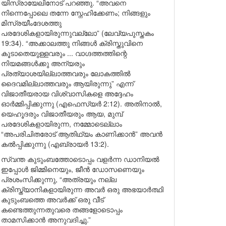
യിസ്രായേലിനോട് പറഞ്ഞു. “അവനെ
നിന്നെപ്പോലെ തന്നേ സ്നേഹിക്കേണം; നിങ്ങളും
മിസ്രയീംദേശത്തു
പരദേശികളായിരുന്നുവല്ലോ” (ലേവ്യപുസ്തകം
19:34). “അക്കാലത്തു നിങ്ങൾ ക്രിസ്തുവിനെ
കൂടാതെയുള്ളവരും ... വാഗ്ദത്തത്തിന്റെ
നിയമങ്ങൾക്കു അന്യരും
പ്രത്യാശയില്ലാത്തവരും ലോകത്തിൽ
ദൈവമില്ലാത്തവരും ആയിരുന്നു” എന്ന്
വിജാതീയരായ വിശ്വാസികളെ അദ്ദേഹം
ഓർമ്മിപ്പിക്കുന്നു (എഫെസ്യർ 2:12). അതിനാൽ,
യെഹൂദരും വിജാതീയരും ആയ, മുമ്പ്
പരദേശികളായിരുന്ന, നമ്മോടെല്ലാം
“അപരിചിതരോട് ആതിഥ്യം കാണിക്കാൻ” അവൻ
കൽപ്പിക്കുന്നു (എബ്രായർ 13:2).
സ്വന്ത കുടുംബത്തോടൊപ്പം വളർന്ന ഡാനിയൽ
ഇപ്പോൾ ജിമ്മിനെയും, ജീൻ ഡോസണെയും
പ്രശംസിക്കുന്നു, “അത്രയും നല്ല
ക്രിസ്ത്യാനികളായിരുന്ന അവർ ഒരു അഭയാർത്ഥി
കുടുംബത്തെ അവർക്ക് ഒരു വീട്
കണ്ടെത്തുന്നതുവരെ തങ്ങളോടൊപ്പം
താമസിക്കാൻ അനുവദിച്ചു.”