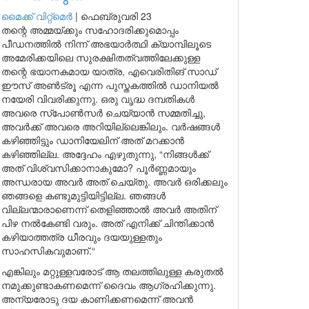
മൈക്ക് വിറ്റ്മെർ
|
ഫെബ്രുവരി 23
തന്റെ അമ്മയ്ക്കും സഹോദരിക്കുമൊപ്പം
പീഡനത്തിൽ നിന്ന് അഭയാർത്ഥി ക്യാമ്പിലൂടെ
അമേരിക്കയിലെ സുരക്ഷിതത്വത്തിലേക്കുള്ള
തന്റെ ഭയാനകമായ യാത്ര, എവെരിതിങ് സാഡ്
ഈസ് അൺട്രൂ എന്ന പുസ്തകത്തിൽ ഡാനിയൽ
നയേരി വിവരിക്കുന്നു. ഒരു വൃദ്ധ ദമ്പതികൾ
അവരെ സ്പോൺസർ ചെയ്യാൻ സമ്മതിച്ചു,
അവർക്ക് അവരെ അറിയില്ലെങ്കിലും. വർഷങ്ങൾ
കഴിഞ്ഞിട്ടും ഡാനിയേലിന് അത് മറക്കാൻ
കഴിഞ്ഞില്ല. അദ്ദേഹം എഴുതുന്നു, “നിങ്ങൾക്ക്
അത് വിശ്വസിക്കാനാകുമോ? പൂർണ്ണമായും
അന്ധരായ അവർ അത് ചെയ്തു. അവർ ഒരിക്കലും
ഞങ്ങളെ കണ്ടുമുട്ടിയിട്ടില്ല. ഞങ്ങൾ
വില്ലന്മാരാണെന്ന് തെളിഞ്ഞാൽ അവർ അതിന്
പിഴ നൽകേണ്ടി വരും. അത് എനിക്ക് ചിന്തിക്കാൻ
കഴിയാത്തത്ര ധീരവും ദയയുള്ളതും
സാഹസികവുമാണ്.“
എങ്കിലും മറ്റുള്ളവരോട് ആ തലത്തിലുള്ള കരുതൽ
നമുക്കുണ്ടാകണമെന്ന് ദൈവം ആഗ്രഹിക്കുന്നു.
അന്യരോടു ദയ കാണിക്കണമെന്ന് അവൻ