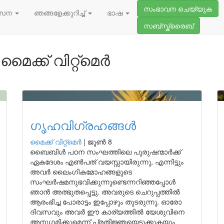
സംഭാവന ചെയ്യുക
സേന
ഞങ്ങളേക്കുറിച്ച്
ഭാഷ
സബ്സ്ക്രൈബ്
ക്ക് വിറ്റ്മെർ
ഗൃഹവിഗ്രഹങ്ങൾ
മൈക്ക് വിറ്റ്മെർ
|
ജൂൺ 8
ബൈബിൾ പഠന സംഘത്തിലെ പുരുഷന്മാർക്ക്
ഏകദേശം എൺപത് വയസ്സായിരുന്നു, എന്നിട്ടും
അവർ ലൈംഗികമോഹങ്ങളുടെ
സംഘർഷമനുഭവിക്കുന്നുണ്ടെന്നറിഞ്ഞപ്പോൾ
ഞാൻ അത്ഭുതപ്പെട്ടു. അവരുടെ ചെറുപ്പത്തിൽ
ആരംഭിച്ച പോരാട്ടം ഇപ്പോഴും തുടരുന്നു. ഓരോ
ദിവസവും അവർ ഈ കാര്യത്തിൽ യേശുവിനെ
അനുഗമിക്കുമെന്ന് പ്രതിജ്ഞയെടുക്കുകയും