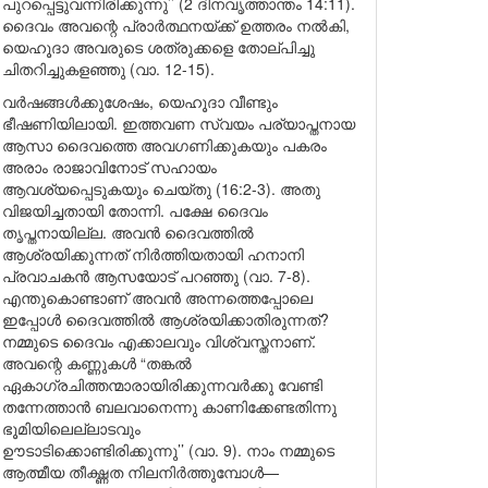
പുറപ്പെട്ടുവന്നിരിക്കുന്നു’’ (2 ദിനവൃത്താന്തം 14:11).
ദൈവം അവന്റെ പ്രാർത്ഥനയ്ക്ക് ഉത്തരം നൽകി,
യെഹൂദാ അവരുടെ ശത്രുക്കളെ തോല്പിച്ചു
ചിതറിച്ചുകളഞ്ഞു (വാ. 12-15).
വർഷങ്ങൾക്കുശേഷം, യെഹൂദാ വീണ്ടും
ഭീഷണിയിലായി. ഇത്തവണ സ്വയം പര്യാപ്തനായ
ആസാ ദൈവത്തെ അവഗണിക്കുകയും പകരം
അരാം രാജാവിനോട് സഹായം
ആവശ്യപ്പെടുകയും ചെയ്തു (16:2-3). അതു
വിജയിച്ചതായി തോന്നി. പക്ഷേ ദൈവം
തൃപ്തനായില്ല. അവൻ ദൈവത്തിൽ
ആശ്രയിക്കുന്നത് നിർത്തിയതായി ഹനാനി
പ്രവാചകൻ ആസയോട് പറഞ്ഞു (വാ. 7-8).
എന്തുകൊണ്ടാണ് അവൻ അന്നത്തെപ്പോലെ
ഇപ്പോൾ ദൈവത്തിൽ ആശ്രയിക്കാതിരുന്നത്?
നമ്മുടെ ദൈവം എക്കാലവും വിശ്വസ്തനാണ്.
അവന്റെ കണ്ണുകൾ “തങ്കൽ
ഏകാഗ്രചിത്തന്മാരായിരിക്കുന്നവർക്കു വേണ്ടി
തന്നേത്താൻ ബലവാനെന്നു കാണിക്കേണ്ടതിന്നു
ഭൂമിയിലെല്ലാടവും
ഊടാടിക്കൊണ്ടിരിക്കുന്നു’’ (വാ. 9). നാം നമ്മുടെ
ആത്മീയ തീക്ഷ്ണത നിലനിർത്തുമ്പോൾ—