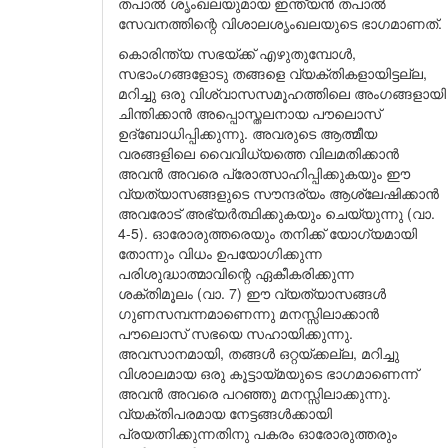
തപാൽ ശൃംഖലയുമായ ഇന്ത്യൻ തപാൽ
സേവനത്തിന്റെ വിശാലശൃംഖലയുടെ ഭാഗമാണത്.
കൊരിന്ത്യ സഭയ്ക്ക് എഴുതുമ്പോൾ,
സഭാംഗങ്ങളോടു തങ്ങളെ വ്യക്തികളായിട്ടല്ല,
മറിച്ചു ഒരു വിശ്വാസസമൂഹത്തിലെ അംഗങ്ങളായി
ചിന്തിക്കാൻ അപ്പൊസ്തലനായ പൗലൊസ്
ഉദ്ബോധിപ്പിക്കുന്നു. അവരുടെ ആത്മീയ
വരങ്ങളിലെ വൈവിധ്യത്തെ വിലമതിക്കാൻ
അവൻ അവരെ പ്രോത്സാഹിപ്പിക്കുകയും ഈ
വ്യത്യാസങ്ങളുടെ സൗന്ദര്യം ആശ്ലേഷിക്കാൻ
അവരോട് അഭ്യർത്ഥിക്കുകയും ചെയ്യുന്നു (വാ.
4-5). ഓരോരുത്തരെയും തനിക്ക് യോഗ്യമായി
തോന്നും വിധം ഉപയോഗിക്കുന്ന
പരിശുദ്ധാത്മാവിന്റെ ഏകീകരിക്കുന്ന
ശക്തിമൂലം (വാ. 7) ഈ വ്യത്യാസങ്ങൾ
ഗുണസമ്പന്നമാണെന്നു മനസ്സിലാക്കാൻ
പൗലൊസ് സഭയെ സഹായിക്കുന്നു.
അവസാനമായി, തങ്ങൾ ഒറ്റയ്ക്കല്ല, മറിച്ചു
വിശാലമായ ഒരു കൂട്ടായ്മയുടെ ഭാഗമാണെന്ന്
അവൻ അവരെ പറഞ്ഞു മനസ്സിലാക്കുന്നു.
വ്യക്തിപരമായ നേട്ടങ്ങൾക്കായി
പ്രയത്നിക്കുന്നതിനു പകരം ഓരോരുത്തരും