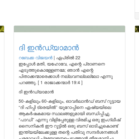
ദി ഇൻഡ്യാമാൻ
റബേക്ക വിജയൻ
|
ഏപ്രിൽ 22
ഇപ്പോൾ മതി, യഹോവേ, എന്റെ പ്രാണനെ
എടുത്തുകൊള്ളേണമേ; ഞാൻ എന്റെ
പിതാക്കന്മാരെക്കാൾ നല്ലവനല്ലല്ലോ എന്നു
പറഞ്ഞു. [ 1 രാജാക്കന്മാർ 19:4 ]
ദി ഇൻഡ്യാമാൻ
50-കളിലും 60-കളിലും, ഓവർലാൻഡ് ബസ് റൂട്ടായ
“ദി ഹിപ്പി ട്രെയിൽ” യൂറോപ്പിനെ ഏഷ്യയിലെ
ആകർഷകമായ സ്ഥലങ്ങളുമായി ബന്ധിപ്പിച്ചു.
“പാഡി” എന്നു വിളിപ്പേരുള്ള വിരമിച്ച ഒരു ഇംഗ്ലീഷ്
സൈനികൻ ഈ റൂട്ടിൽ ഒരു ബസ് ഓടിച്ചുകൊണ്ട്
ഇന്ത്യയിലേക്കുള്ള തന്റെ പതിവു സന്ദർശനങ്ങൾ
പരമാവധി പ്രയോജനപ്പെടുത്താൻ തീരുമാനിച്ചു.