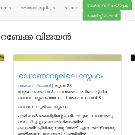
സംഭാവന ചെയ്യുക
സേന
ഞങ്ങളേക്കുറിച്ച്
ഭാഷ
സബ്സ്ക്രൈബ്
 റബേക്ക വിജയൻ
ഡൊണാവൂരിലെ സ്നേഹം
റബേക്ക വിജയൻ
|
ജൂൺ 28
സ്നേഹിക്കാത്തവൻ ദൈവത്തെ അറിഞ്ഞിട്ടില്ല;
ദൈവം സ്നേഹം തന്നേ. [ 1 യോഹന്നാൻ 4:8 ]
ഡൊണാവൂരിലെ സ്നേഹം
എമി കാർമൈക്കിളിന്റെ കല്ലറയുടെ സ്ഥാനത്തു
സ്ഥാപിച്ചിട്ടുള്ള ബേർഡ്ബാത്തിൽ
കൊത്തിവച്ചിരിക്കുന്നതു “അമ്മ” എന്ന തമിഴ് വാക്കു
മാത്രമാണ്. ദേവദാസി വൃത്തിയിൽ