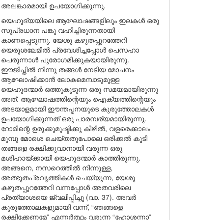
അലങ്കാരമായി ഉപയോഗിക്കുന്നു.
യെഹൂദ്യയിലെ ആഘോഷങ്ങളിലും ഇലകൾ ഒരു
സുപ്രധാന പങ്കു വഹിച്ചിരുന്നതായി
കാണപ്പെടുന്നു. യേശു കഴുതപ്പുറത്തേറി
യെരൂശലേമിൽ പ്രവേശിച്ചപ്പോൾ പെസഹാ
പെരുന്നാൾ പുരോഗമിക്കുകയായിരുന്നു.
ഈജിപ്തിൽ നിന്നു തങ്ങൾ നേടിയ മോചനം
ആഘോഷിക്കാൻ ലോകമെമ്പാടുമുള്ള
യെഹൂദന്മാർ ഒത്തുകൂടുന്ന ഒരു സമയമായിരുന്നു
അത്. ആഘോഷത്തിന്റെയും ഐക്യത്തിന്റെയും
അടയാളമായി ഈന്തപ്പനയുടെ കുരുത്തോലകൾ
ഉപയോഗിക്കുന്നത് ഒരു പാരമ്പര്യമായിരുന്നു.
റോമിന്റെ ഉരുക്കുമുഷ്ടിക്കു കീഴിൽ, വളരെക്കാലം
മുമ്പു മോശെ ചെയ്തതുപോലെ ഒരിക്കൽ കൂടി
തങ്ങളെ രക്ഷിക്കുവാനായി വരുന്ന ഒരു
മശിഹായ്ക്കായി യെഹൂദന്മാർ കാത്തിരുന്നു.
അങ്ങനെ, നസറെത്തിൽ നിന്നുള്ള,
അത്ഭുതപ്രവൃത്തികൾ ചെയ്യുന്ന, യേശു
കഴുതപ്പുറത്തേറി വന്നപ്പോൾ അതവരിലെ
പ്രത്യാശയെ ജ്വലിപ്പിച്ചു (വാ. 37). അവർ
കുരുത്തോലകളുമായി വന്ന്, “ഞങ്ങളെ
രക്ഷിക്കേണമേ” എന്നർത്ഥം വരുന്ന “ഹോശന്നാ”