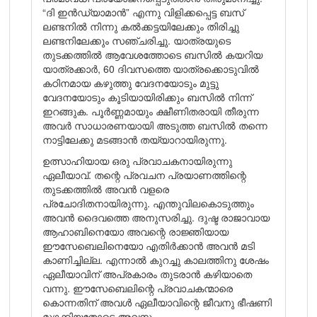
“ദി ഇൻഡ്യാമാൻ” എന്നു വിളിക്കപ്പെട്ട ബസ്
ലണ്ടനിൽ നിന്നു കൽക്കട്ടയിലേക്കും തിരിച്ചു
ലണ്ടനിലേക്കും സഞ്ചരിച്ചു. യാത്രയുടെ
തുടക്കത്തിൽ ആവേശത്തോടെ ബസിൽ കയറിയ
യാത്രക്കാർ, 60 ദിവസത്തെ യാത്രക്കൊടുവിൽ
കഠിനമായ കഴുത്തു വേദനയോടും മുട്ടു
വേദനയോടും കൂടിയായിരിക്കും ബസിൽ നിന്ന്
ഇറങ്ങുക. പൂർണ്ണമായും ക്ഷീണിതരായി തീരുന്ന
അവർ സാധാരണയായി അടുത്ത ബസിൽ തന്നെ
നാട്ടിലേക്കു മടങ്ങാൻ തയ്യാറായിരുന്നു.
ഉത്സാഹിയായ ഒരു പ്രവാചകനായിരുന്നു
ഏലീയാവ്. തന്റെ പ്രവചന പ്രയാണത്തിന്റെ
തുടക്കത്തിൽ അവൻ വളരെ
പ്രചോദിതനായിരുന്നു. എന്തുവിലകൊടുത്തും
അവൻ ദൈവത്തെ അനുസരിച്ചു. ദുഷ്ട രാജാവായ
ആഹാബിനെയോ അവന്റെ രാജ്ഞിയായ
ഈസേബെലിനെയോ എതിർക്കാൻ അവൻ മടി
കാണിച്ചില്ല. എന്നാൽ കുറച്ചു കാലത്തിനു ശേഷം
ഏലീയാവിന് അപ്രകാരം തുടരാൻ കഴിയാതെ
വന്നു. ഈസേബെലിന്റെ പ്രവാചകന്മാരെ
കൊന്നതിന് അവൾ ഏലീയാവിന്റെ ജീവനു ഭീഷണി
മുഴക്കിയതോടെ അവനു