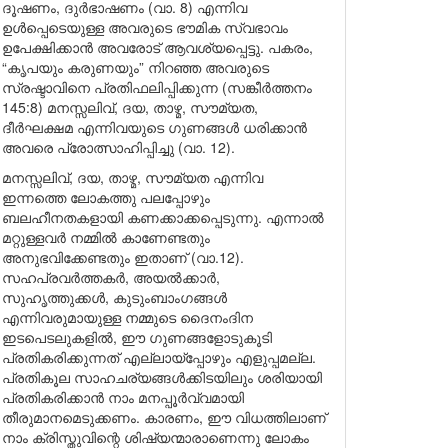
ദൂഷണം, ദുർഭാഷണം (വാ. 8) എന്നിവ
ഉൾപ്പെടെയുള്ള അവരുടെ ഭൗമിക സ്വഭാവം
ഉപേക്ഷിക്കാൻ അവരോട് ആവശ്യപ്പെട്ടു. പകരം,
“കൃപയും കരുണയും” നിറഞ്ഞ അവരുടെ
സ്രഷ്ടാവിനെ പ്രതിഫലിപ്പിക്കുന്ന (സങ്കീർത്തനം
145:8) മനസ്സലിവ്, ദയ, താഴ്മ, സൗമ്യത,
ദീർഘക്ഷമ എന്നിവയുടെ ഗുണങ്ങൾ ധരിക്കാൻ
അവരെ പ്രോത്സാഹിപ്പിച്ചു (വാ. 12).
മനസ്സലിവ്, ദയ, താഴ്മ, സൗമ്യത എന്നിവ
ഇന്നത്തെ ലോകത്തു പലപ്പോഴും
ബലഹീനതകളായി കണക്കാക്കപ്പെടുന്നു. എന്നാൽ
മറ്റുള്ളവർ നമ്മിൽ കാണേണ്ടതും
അനുഭവിക്കേണ്ടതും ഇതാണ് (വാ.12).
സഹപ്രവർത്തകർ, അയൽക്കാർ,
സുഹൃത്തുക്കൾ, കുടുംബാംഗങ്ങൾ
എന്നിവരുമായുള്ള നമ്മുടെ ദൈനംദിന
ഇടപെടലുകളിൽ, ഈ ഗുണങ്ങളോടുകൂടി
പ്രതികരിക്കുന്നത് എല്ലായ്പ്പോഴും എളുപ്പമല്ല.
പ്രതികൂല സാഹചര്യങ്ങൾക്കിടയിലും ശരിയായി
പ്രതികരിക്കാൻ നാം മനപ്പൂർവ്വമായി
തീരുമാനമെടുക്കണം. കാരണം, ഈ വിധത്തിലാണ്
നാം ക്രിസ്തുവിന്റെ ശിഷ്യന്മാരാണെന്നു ലോകം