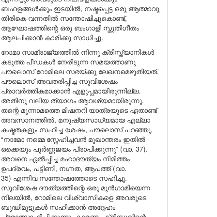
ബഹളങ്ങൾക്കും ഇടയിൽ, നഷ്ടപ്പെട്ട ഒരു ആത്മാവു
തിരികെ വന്നതിൽ സന്തോഷിച്ചുകൊണ്ട്,
ആഘോഷത്തിന്റെ ഒരു ബംഗാളി സ്തുതിഗീതം
ആലപിക്കാൻ കാരിക്കു സാധിച്ചു.
റോമാ സാമ്രാജ്യത്തിൽ നിന്നു ക്രിസ്ത്യാനികൾ
കടുത്ത പീഡകൾ നേരിടുന്ന സമയത്താണു
പൗലൊസ് റോമിലെ സഭയ്ക്കു ലേഖനമെഴുതിയത്.
പൗലൊസ് അവതരിപ്പിച്ച സുവിശേഷം
പ്രാവർത്തികമാക്കാൻ എളുപ്പമായിരുന്നില്ല.
അതിനു വലിയ ത്യാഗം ആവശ്യമായിരുന്നു.
തന്റെ മൂന്നാമത്തെ മിഷനറി യാത്രയുടെ ഏതാണ്ട്
അവസാനത്തിൽ, മനുഷ്യസാധ്യമായ എല്ലാ
കഷ്ടതകളും സഹിച്ച ശേഷം, പൗലൊസ് പറഞ്ഞു,
“നാമോ നമ്മെ സ്നേഹിച്ചവൻ മുഖാന്തരം ഇതിൽ
ഒക്കെയും പൂർണ്ണജയം പ്രാപിക്കുന്നു” (വാ. 37).
അവനെ ഏൽപ്പിച്ച മഹാദൗത്യം നിമിത്തം
ഉപദ്രവം, പട്ടിണി, നഗ്നത, ആപത്ത് (വാ.
35) എന്നിവ സന്തോഷത്തോടെ സഹിച്ചു.
സുവിശേഷ ദൗത്യത്തിന്റെ ഒരു മുൻഗാമിയെന്ന
നിലയിൽ, റോമിലെ വിശ്വാസികളെ അവരുടെ
ബുദ്ധിമുട്ടുകൾ സഹിക്കാൻ അദ്ദേഹം
പ്രോത്സാഹിപ്പിക്കുന്നു. കാരണം ക്രിസ്തുവിന്റെ