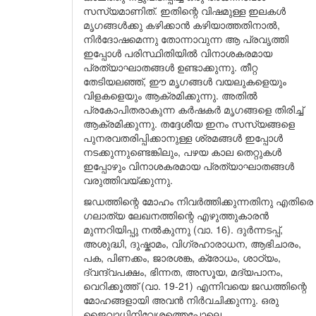
സസ്യമാണിത്. ഇതിന്റെ വിഷമുള്ള ഇലകൾ
മൃഗങ്ങൾക്കു കഴിക്കാൻ കഴിയാത്തതിനാൽ,
നിർദോഷമെന്നു തോന്നാവുന്ന ആ പ്രവൃത്തി
ഇപ്പോൾ പരിസ്ഥിതിയിൽ വിനാശകരമായ
പ്രത്യാഘാതങ്ങൾ ഉണ്ടാക്കുന്നു. തീറ്റ
തേടിയലഞ്ഞ്, ഈ മൃഗങ്ങൾ വയലുകളെയും
വിളകളെയും ആക്രമിക്കുന്നു. അതിൽ
പ്രകോപിതരാകുന്ന കർഷകർ മൃഗങ്ങളെ തിരിച്ച്
ആക്രമിക്കുന്നു. തദ്ദേശീയ ഇനം സസ്യങ്ങളെ
പുനരവതരിപ്പിക്കാനുള്ള ശ്രമങ്ങൾ ഇപ്പോൾ
നടക്കുന്നുണ്ടെങ്കിലും, പഴയ കാല തെറ്റുകൾ
ഇപ്പോഴും വിനാശകരമായ പ്രത്യാഘാതങ്ങൾ
വരുത്തിവയ്ക്കുന്നു.
ജഡത്തിന്റെ മോഹം നിവർത്തിക്കുന്നതിനു എതിരെ
ഗലാത്യ ലേഖനത്തിന്റെ എഴുത്തുകാരൻ
മുന്നറിയിപ്പു നൽകുന്നു (വാ. 16). ദുർന്നടപ്പ്,
അശുദ്ധി, ദുഷ്കാമം, വിഗ്രഹാരാധന, ആഭിചാരം,
പക, പിണക്കം, ജാരശങ്ക, ക്രോധം, ശാഠ്യം,
ദ്വന്ദ്വപക്ഷം, ഭിന്നത, അസൂയ, മദ്യപാനം,
വെറിക്കൂത്ത് (വാ. 19-21) എന്നിവയെ ജഡത്തിന്റെ
മോഹങ്ങളായി അവൻ നിർവചിക്കുന്നു. ഒരു
ജൈവാധിനിവേശത്തെപ്പോലെ,