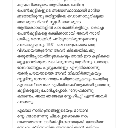
കുടുങ്ങിയപ്പോയ ആയിരക്കണക്കിനു
പെൺകുട്ടികളുടെ അഭയസ്ഥാനമായി മാറിയ
ഇടമായിരുന്നു തമിഴ്നാട്ടിലെ ഡൊണാവൂരിലുള്ള
അവരുടെ മിഷൻ സ്കൂൾ. അവരുടെ
ആദ്യകാലങ്ങളിൽ പല രാത്രികളിലും, കൊച്ചു
പെൺകുട്ടികളെ രക്ഷിക്കാനായി അവർ സാരി
ധരിച്ചു സൈക്കിൾ ചവിട്ടുമായിരുന്നുവെന്നു
പറയപ്പെടുന്നു. 1931-ലെ ദാരുണമായ ഒരു
വീഴ്ചയെത്തുടർന്ന് അവർ കിടക്കയിലേക്കു
ഒതുങ്ങിപ്പോയതിനുശേഷവും അവർ ഈ കുട്ടികളെ
മറ്റുള്ളവരിലൂടെ രക്ഷിക്കുന്നതു തുടർന്നു. ധാരാളം
ലേഖനങ്ങളും പുസ്തകങ്ങളും എഴുതിക്കൊണ്ടു
തന്റെ പ്രയത്നത്തെ അവർ നിലനിർത്തുകയും
സ്കൂളിനു ധനസഹായം ലഭ്യമാക്കുകയും ചെയ്തു.
എന്താണ് അവരെ എമിയിലേക്ക് ആകർഷിച്ചതെന്നു
കുട്ടികളോടു ചോദിച്ചപ്പോൾ, “സ്നേഹമാണു
കാരണം. അമ്മ ഞങ്ങളെ സ്നേഹിച്ചു” എന്ന് അവർ
പറഞ്ഞു.
എല്ലാ സദ്ഗുണങ്ങളുടെയും മാതാവ്
സ്നേഹമാണെന്നു ചിലപ്പോഴൊക്കെ നാം
നമ്മെത്തന്നെ ഓർമ്മിപ്പിക്കേണ്ടതുണ്ട്. യഥാർത്ഥ
സ്നേഹം ക്രിസ്തുവിൽ അനുഭവിക്കാൻ കഴിയും,