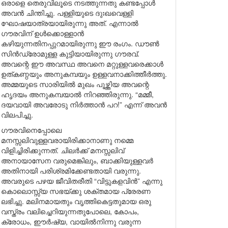
ഒരാളെ തെരുവിലൂടെ നടത്തുന്നതു കണ്ടപ്പോൾ
അവൻ ചിന്തിച്ചു. പള്ളിയുടെ ദുഃഖവെള്ളി
ഘോഷയാത്രയായിരുന്നു അത്. എന്നാൽ
ഗൗരവിന് ഉൾക്കൊള്ളാൻ
കഴിയുന്നതിനപ്പുറമായിരുന്നു ഈ രംഗം. ഡൗൺ
സിൻഡ്രോമുള്ള കുട്ടിയായിരുന്നു ഗൗരവ്.
അവന്റെ ഈ അവസ്ഥ അവനെ മറ്റുള്ളവരെക്കാൾ
ഉത്കണ്ഠയും അനുകമ്പയും ഉള്ളവനാക്കിത്തീർത്തു.
അമ്മയുടെ സാരിയിൽ മുഖം പൂഴ്ത്തിയ അവന്റെ
ഹൃദയം അനുകമ്പയാൽ നിറഞ്ഞിരുന്നു. “മമ്മീ,
ദയവായി അവരോടു നിർത്താൻ പറ!” എന്ന് അവൻ
വിലപിച്ചു.
ഗൗരവിനെപ്പോലെ
മനസ്സലിവുള്ളവരായിരിക്കാനാണു നമ്മെ
വിളിച്ചിരിക്കുന്നത്. ചിലർക്ക് മനസ്സലിവ്
അനായാസേന വരുമെങ്കിലും, ബാക്കിയുള്ളവർ
അതിനായി പരിശ്രമിക്കേണ്ടതായി വരുന്നു.
അവരുടെ പഴയ ജീവിതരീതി “വിട്ടുകളവിൻ” എന്നു
കൊലൊസ്സ്യ സഭയ്ക്കു ശക്തമായ പ്രേരണ
ലഭിച്ചു. മലിനമായതും വൃത്തികെട്ടതുമായ ഒരു
വസ്ത്രം വലിച്ചെറിയുന്നതുപോലെ, കോപം,
ക്രോധം, ഈർഷ്യ, വായിൽനിന്നു വരുന്ന