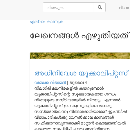
നമ്മുടെ എഴുത്തുകാർ
ദിവ
എല്ലാം കാണുക
ലേഖനങ്ങൾ എഴുതിയത്
അധിനിവേശ യൂക്കാലിപ്റ്റസ്
റബേക്ക വിജയൻ
|
ജൂലൈ 4
നീലഗിരി മലനിരകളിൽ കയറുമ്പോൾ
യൂക്കാലിപ്റ്റസിന്റെ സുഖദായകമായ ഗന്ധം
നിങ്ങളുടെ ഇന്ദ്രിയങ്ങളിൽ നിറയും. എന്നാൽ
യൂക്കാലിപ്റ്റസ് ഈ കുന്നുകളിലെ തനതു
സസ്യമല്ലെന്നു നിങ്ങൾക്കറിയാമോ? ഇംഗ്ലീഷ്
വ്യാപാരികൾക്കു വേനൽക്കാല മാസങ്ങൾ
സഹിക്കാനാവുന്നതാക്കി മാറ്റാൻ കൊളോണിയൽ
കാലത്തു നട്ടുപിടിപ്പിച്ച ഒരു അധിനിവേശ