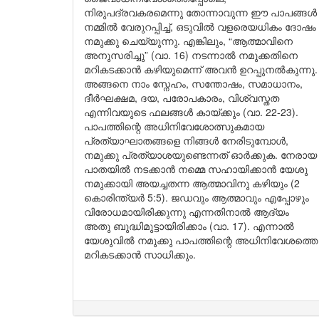
നിരുപദ്രവകരമെന്നു തോന്നാവുന്ന ഈ പാപങ്ങൾ
നമ്മിൽ വേരുറപ്പിച്ച്, ഒടുവിൽ വളരെയധികം ദോഷം
നമുക്കു ചെയ്യുന്നു. എങ്കിലും, “ആത്മാവിനെ
അനുസരിച്ചു” (വാ. 16) നടന്നാൽ നമുക്കതിനെ
മറികടക്കാൻ കഴിയുമെന്ന് അവൻ ഉറപ്പുനൽകുന്നു.
അങ്ങനെ നാം സ്നേഹം, സന്തോഷം, സമാധാനം,
ദീർഘക്ഷമ, ദയ, പരോപകാരം, വിശ്വസ്തത
എന്നിവയുടെ ഫലങ്ങൾ കായ്ക്കും (വാ. 22-23).
പാപത്തിന്റെ അധിനിവേശോത്സുകമായ
പ്രത്യാഘാതങ്ങളെ നിങ്ങൾ നേരിടുമ്പോൾ,
നമുക്കു പ്രത്യാശയുണ്ടെന്നത് ഓർക്കുക. നേരായ
പാതയിൽ നടക്കാൻ നമ്മെ സഹായിക്കാൻ യേശു
നമുക്കായി അയച്ചതന്ന ആത്മാവിനു കഴിയും (2
കൊരിന്ത്യർ 5:5). ജഡവും ആത്മാവും എപ്പോഴും
വിരോധമായിരിക്കുന്നു എന്നതിനാൽ ആദ്യം
അതു ബുദ്ധിമുട്ടായിരിക്കാം (വാ. 17). എന്നാൽ
യേശുവിൽ നമുക്കു പാപത്തിന്റെ അധിനിവേശത്തെ
മറികടക്കാൻ സാധിക്കും.