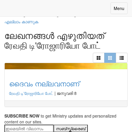
നമ്മുടെ എഴുത്തുകാർ
Toggle
Menu
navigatio
എല്ലാം കാണുക
ലേഖനങ്ങൾ എഴുതിയത്
ரேவதி டி'ரோஜாரியோ போட்
ദൈവം നല്ലവനാണ്
ரேவதி டி'ரோஜாரியோ போட்
|
ജനുവരി 8
SUBSCRIBE NOW
to get Ministry updates and personalized
content on our sites.
സബ്സ്ക്രൈബ്