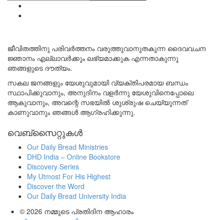
ജീവിതത്തിനു പരിവർത്തനം വരുത്തുവാനുതകുന്ന ദൈവവചന
ജ്ഞാനം എല്ലാവർക്കും ലഭ്യമാക്കുക എന്നതാകുന്നു
ഞങ്ങളുടെ ദൗത്യം.
സകല ജനങ്ങളും യേശുവുമായി വ്യക്തിപരമായ ബന്ധം
സ്ഥാപിക്കുവാനും, അനുദിനം വളർന്നു യേശുവിനെപ്പോലെ
ആകുവാനും, അവന്റെ സഭയിൽ ശുശ്രുഷ ചെയ്യുന്നത്
കാണുവാനും ഞങ്ങൾ ആഗ്രഹിക്കുന്നു.
വെബ്സൈറ്റുകൾ
Our Daily Bread Ministries
DHD India – Online Bookstore
Discovery Series
My Utmost For His Highest
Discover the Word
Our Daily Bread University India
© 2026
നമ്മുടെ പ്രതിദിന ആഹാരം