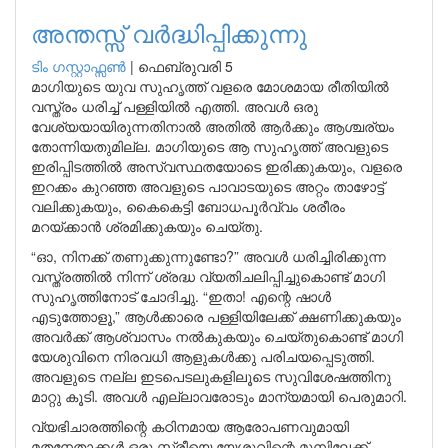
അന്തസ്സ് വർദ്ധിപ്പിക്കുന്നു
ടിം ഗസ്റ്റാഫ്സണ്‍
|
ഫെബ്രുവരി 5
മാഗിയുടെ യുവ സുഹൃത്ത് വളരെ മോശമായ രീതിയിൽ
വസ്ത്രം ധരിച്ച് പള്ളിയിൽ എത്തി. അവൾ ഒരു
വേശ്യയായിരുന്നതിനാൽ അതിൽ ആർക്കും ആശ്ചര്യം
തോന്നിയതുമില്ല. മാഗിയുടെ ആ സുഹൃത്ത് അവളുടെ
ഇരിപ്പിടത്തിൽ അസ്വസ്ഥതയോടെ ഇരിക്കുകയും, വളരെ
ഇറക്കം കുറഞ്ഞ അവളുടെ പാവാടയുടെ അറ്റം താഴോട്ട്
വലിക്കുകയും, കൈകെട്ടി ബോധപൂർവ്വം ശരീരം
മറയ്ക്കാൻ ശ്രമിക്കുകയും ചെയ്തു.
“ഓ, നിനക്ക് തണുക്കുന്നുണ്ടോ?” അവൾ ധരിച്ചിരിക്കുന്ന
വസ്ത്രത്തിൽ നിന്ന് ശ്രദ്ധ വ്യതിചലിപ്പിച്ചുകൊണ്ട് മാഗി
സുഹൃത്തിനോട് ചോദിച്ചു. “ഇതാ! എന്റെ ഷാൾ
എടുത്തോളൂ,” ആൾക്കാരെ പള്ളിയിലേക്ക് ക്ഷണിക്കുകയും
അവർക്ക് ആശ്വാസം നൽകുകയും ചെയ്തുകൊണ്ട് മാഗി
യേശുവിനെ നിരവധി ആളുകൾക്കു പരിചയപ്പെടുത്തി.
അവളുടെ നല്ല ഇടപെടലുകളിലൂടെ സുവിശേഷത്തിനു
മാറ്റു കൂടി. അവൾ എല്ലാവരോടും മാന്യമായി പെരുമാറി.
വ്യഭിചാരത്തിന്റെ കഠിനമായ ആരോപണവുമായി
മതനേതാക്കൾ ഒരു സ്ത്രീയെ യേശുവിന്റെ മുമ്പിലേക്ക്