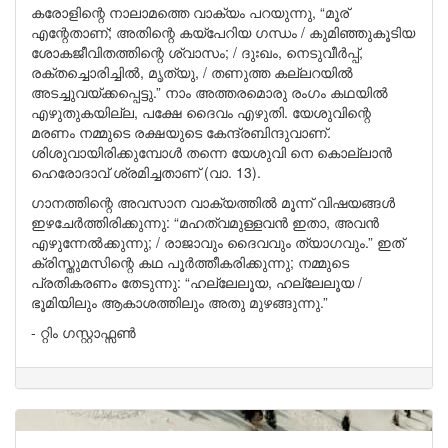
കരോളിന്റെ നാലാമത്തെ വാക്യം പറയുന്നു, “മൂര്
എന്റേതാണ്; അതിന്റെ കയ്പേറിയ ഗന്ധം / കുമിഞ്ഞുകൂടിയ
ശോകജീവിതത്തിന്റെ ശ്വാസം; / ദുഃഖം, നെടുവീർപ്പ്,
രക്തച്ചൊരിച്ചിൽ, മൃത്യു, / തണുത്ത കല്ലറയിൽ
അടച്ചുവയ്ക്കപ്പെട്ടു.” നാം അത്തരമൊരു രംഗം കഥയിൽ
എഴുതുകയില്ല, പക്ഷേ ദൈവം എഴുതി. യേശുവിന്റെ
മരണം നമ്മുടെ രക്ഷയുടെ കേന്ദ്രബിന്ദുവാണ്.
ശിശുവായിരിക്കുമ്പോൾ തന്നെ യേശുവി നെ കൊല്ലാൻ
ഹെരോദാവ് ശ്രമിച്ചതാണ് (വാ. 13).
ഗാനത്തിന്റെ അവസാന വാക്യത്തിൽ മൂന്ന് വിഷയങ്ങൾ
ഇഴചേർത്തിരിക്കുന്നു: “മഹത്വമുള്ളവൻ ഇതാ, അവൻ
എഴുന്നേൽക്കുന്നു; / രാജാവും ദൈവവും ത്യാഗവും.” ഇത്
ക്രിസ്തുമസിന്റെ കഥ പൂർത്തീകരിക്കുന്നു; നമ്മുടെ
പ്രതികരണം തേടുന്നു: “ഹല്ലേലൂയ, ഹല്ലേലൂയ /
ഭൂമിയിലും ആകാശത്തിലും അതു മുഴങ്ങുന്നു.”
- റ്റിം ഗസ്റ്റാഫ്സൺ