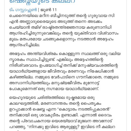
ടിം ഗസ്റ്റാഫ്സണ്‍
|
ജൂൺ 11
ചെന്നൈയിലെ മറീന ബീച്ചിനടുത്ത് തന്റെ ഗുരുവായ സി
എൻ അണ്ണാദുരൈയുടെ അടുത്ത് തന്നെ അടക്കം
ചെയ്യാൻ തമിഴ് രാഷ്ട്രതന്ത്രജ്ഞനായ കരുണാനിധി
ആഗ്രഹിച്ചിരുന്നുവെങ്കിലും തന്റെ യുക്തിവാദ വിശ്വാസം
മൂലം മതപരമായ ചടങ്ങുകളൊന്നും നടത്താൻ അദ്ദേഹം
ആഗ്രഹിച്ചില്ല.
അദ്ദേഹം അന്ത്യവിശ്രമം കൊള്ളുന്ന സ്ഥലത്ത് ഒരു വലിയ
സ്മാരകം സ്ഥാപിച്ചിട്ടുണ്ട്. എങ്കിലും അദ്ദേഹത്തിന്റെ
നിരീശ്വരവാദം ഉപയോഗിച്ച് തനിക്ക് മനുഷ്യവംശത്തിന്റെ
യാഥാർഥ്യങ്ങളായ ജീവിതവും മരണവും നിഷേധിക്കാൻ
കഴിഞ്ഞില്ല. നമ്മുടെ വേർപാടിനെ ഗൗനിക്കാതെ, നമ്മുടെ
അസാന്നിധ്യത്തിലും മനുഷ്യജീവിതം മുന്നോട്ട്
പോകുമെന്നത് ഒരു നഗ്നമായ യാഥാർഥ്യമാണ്.
യെഹൂദയുടെ ചരിത്രത്തിലെ ദുഷ്കരമായ ഒരു
കാലഘട്ടത്തിൽ, മരണാനന്തരം തന്റെ പൈതൃകം
ഉറപ്പാക്കാൻ ഷെബ്ന എന്ന “കൊട്ടാരം നടത്തിപ്പുകാരൻ”
തനിക്കായി ഒരു ശവകുടീരം ഉണ്ടാക്കി. എന്നാൽ ദൈവം
തന്റെ പ്രവാചകനായ യെശയ്യാവ് മുഖേന അവനോട്
പറഞ്ഞു, “നിനക്കു ഇവിടെ ആരുള്ളു? ഇവിടെ നീ കല്ലറ