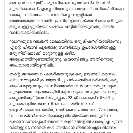
അനുവദിക്കരുത്,” ഒരു വടികൊണ്ടു തടികൾക്കിടയിൽ
കുത്തിക്കൊണ്ട് എന്റെ പിതാവു പറഞ്ഞു. തീ വന്യജീവികളെ
അകറ്റി നിർത്തും. ദൈവത്തിന്റെ സൃഷ്ടികൾ
അത്ഭുതകരമാണെങ്കിലും, നിങ്ങളുടെ ക്യാമ്പ് സൈറ്റിലൂടെ
ഒരു പുള്ളിപ്പുലിയോ പാമ്പോ ചുറ്റിത്തിരിയുന്നതു അത്ര
നല്ലതായിരിക്കില്ല.
ഘാനയുടെ വടക്കൻ മേഖലയിലെ ഒരു മിഷനറിയായിരുന്നു
എന്റെ പിതാവ്. ഏതൊരു സന്ദർഭവും ഉപദേശത്തിനുള്ള
ഒരു നിമിഷമാക്കി മാറ്റാനുള്ള കഴിവ്
അദ്ദേഹത്തിനുണ്ടായിരുന്നു. ക്യാമ്പിങ്ങും അതിനൊരു
അപവാദമായിരുന്നില്ല.
തന്റെ ജനത്തെ ഉപദേശിക്കാനുള്ള ഒരു ഇടമായി ദൈവം
ക്യാമ്പൗട്ടുകൾ ഉപയോഗിച്ചു. വർഷത്തിലൊരിക്കൽ, ഒരു
ആഴ്ച മുഴുവനും, യിസ്രായേൽമക്കൾ “ഈത്തപ്പനയുടെ
കുരുത്തോലയും തഴെച്ചിരിക്കുന്ന വൃക്ഷങ്ങളുടെ കൊമ്പും
ആറ്റലരിയും” (ലേവ്യപുസ്തകം 23:40) കൊണ്ട് നിർമ്മിച്ച
കൂടാരങ്ങളിൽ താമസിക്കണം. അതിനു രണ്ട്
ഉദ്ദേശ്യമാണുണ്ടായിരുന്നത്. ദൈവം അവരോട് പറഞ്ഞു,
“ഞാൻ യിസ്രായേൽമക്കളെ മിസ്രയീംദേശത്തുനിന്നു
കൊണ്ടുവന്നപ്പോൾ അവരെ കൂടാരങ്ങളിൽ പാർപ്പിച്ചു എന്നു
നിങ്ങളുടെ സന്തതികൾ അറിവാൻ നിങ്ങൾ ഏഴു ദിവസം