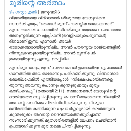
മൂരിന്റെ അർത്ഥം
ടിം ഗസ്റ്റാഫ്സണ്‍
|
ജനുവരി 6
വിജാതീയരായ വിദ്വാന്മാർ ശിശുവായ യേശുവിനെ
സന്ദർശിച്ചതും, “ഞങ്ങൾ മൂന്ന് പൗരസ്ത്യ രാജാക്കന്മാർ”
എന്ന കരോൾ ഗാനത്തിൽ വിവരിക്കുന്നതുമായ സംഭവത്തെ
അനുസ്മരിക്കുന്ന എപ്പിഫനി (വെളിപാടുപെരുന്നാൾ)
ദിനമാണ് ഇന്ന്. എന്നാൽ, അവർ
രാജാക്കന്മാരായിരുന്നില്ല, അവർ പൗരസ്ത്യ രാജ്യങ്ങളിൽ
നിന്നുള്ളവരുമായിരുന്നില്ല. അവർ മൂന്ന് പേർ
ഉണ്ടായിരുന്നു എന്നും ഉറപ്പില്ല.
എന്നിരുന്നാലും, മൂന്ന് സമ്മാനങ്ങൾ ഉണ്ടായിരുന്നു, കരോൾ
ഗാനത്തിൽ അവ ഓരോന്നും പരിഗണിക്കുന്നു. വിദ്വാന്മാർ
ബെത്ലഹേമിൽ എത്തിയപ്പോൾ, “നിക്ഷേപപാത്രങ്ങളെ
തുറന്നു അവന്നു പൊന്നും കുന്തുരുക്കവും മൂരും
കാഴ്ചവെച്ചു.” (മത്തായി 2:11). സമ്മാനങ്ങൾ യേശുവിന്റെ
ദൗത്യത്തെ സൂചിപ്പിക്കുന്നു. പൊന്ന് രാജാവെന്ന നിലയിൽ
അവന്റെ പദവിയെ പ്രതിനിധീകരിക്കുന്നു. വിശുദ്ധ
മന്ദിരത്തിൽ കത്തിക്കുന്ന ധൂപവർഗ്ഗവുമായി കലർത്തുന്ന
കുന്തുരുക്കം അവന്റെ ദൈവത്വത്തെക്കുറിച്ചാണ്
സംസാരിക്കുന്നത്. മൃതശരീരങ്ങളിൽ ലേപനം ചെയ്യാൻ
ഉപയോഗിക്കുന്ന മൂര് നമ്മെ ചിന്തിപ്പിക്കുന്നു.