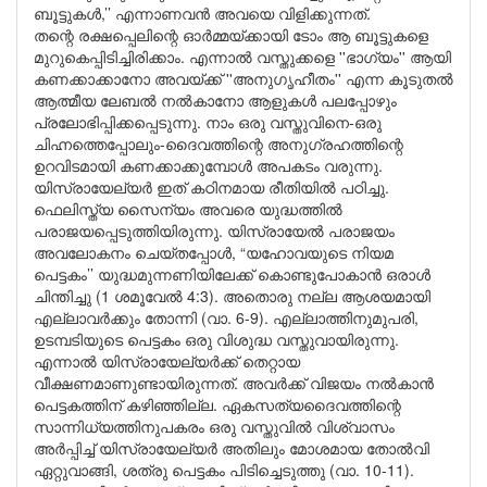
ബൂട്ടുകൾ,’’ എന്നാണവൻ അവയെ വിളിക്കുന്നത്.
തന്റെ രക്ഷപ്പെലിന്റെ ഓർമ്മയ്ക്കായി ടോം ആ ബൂട്ടുകളെ
മുറുകെപ്പിടിച്ചിരിക്കാം. എന്നാൽ വസ്തുക്കളെ ''ഭാഗ്യം'' ആയി
കണക്കാക്കാനോ അവയ്ക്ക് ''അനുഗൃഹീതം'' എന്ന കൂടുതൽ
ആത്മീയ ലേബൽ നൽകാനോ ആളുകൾ പലപ്പോഴും
പ്രലോഭിപ്പിക്കപ്പെടുന്നു. നാം ഒരു വസ്തുവിനെ-ഒരു
ചിഹ്നത്തെപ്പോലും-ദൈവത്തിന്റെ അനുഗ്രഹത്തിന്റെ
ഉറവിടമായി കണക്കാക്കുമ്പോൾ അപകടം വരുന്നു.
യിസ്രായേല്യർ ഇത് കഠിനമായ രീതിയിൽ പഠിച്ചു.
ഫെലിസ്ത്യ സൈന്യം അവരെ യുദ്ധത്തിൽ
പരാജയപ്പെടുത്തിയിരുന്നു. യിസ്രായേൽ പരാജയം
അവലോകനം ചെയ്തപ്പോൾ, “യഹോവയുടെ നിയമ
പെട്ടകം’’ യുദ്ധമുന്നണിയിലേക്ക് കൊണ്ടുപോകാൻ ഒരാൾ
ചിന്തിച്ചു (1 ശമൂവേൽ 4:3). അതൊരു നല്ല ആശയമായി
എല്ലാവർക്കും തോന്നി (വാ. 6-9). എല്ലാത്തിനുമുപരി,
ഉടമ്പടിയുടെ പെട്ടകം ഒരു വിശുദ്ധ വസ്തുവായിരുന്നു.
എന്നാൽ യിസ്രായേല്യർക്ക് തെറ്റായ
വീക്ഷണമാണുണ്ടായിരുന്നത്. അവർക്ക് വിജയം നൽകാൻ
പെട്ടകത്തിന് കഴിഞ്ഞില്ല. ഏകസത്യദൈവത്തിന്റെ
സാന്നിധ്യത്തിനുപകരം ഒരു വസ്തുവിൽ വിശ്വാസം
അർപ്പിച്ച് യിസ്രായേല്യർ അതിലും മോശമായ തോൽവി
ഏറ്റുവാങ്ങി, ശത്രു പെട്ടകം പിടിച്ചെടുത്തു (വാ. 10-11).