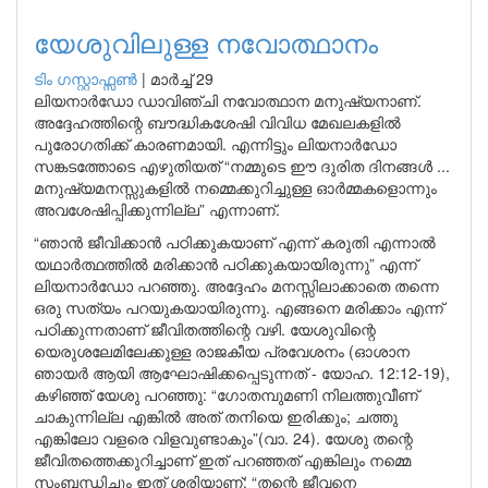
യേശുവിലുള്ള നവോത്ഥാനം
ടിം ഗസ്റ്റാഫ്സണ്‍
|
മാർച്ച് 29
ലിയനാർഡോ ഡാവിഞ്ചി നവോത്ഥാന മനുഷ്യനാണ്.
അദ്ദേഹത്തിന്റെ ബൗദ്ധികശേഷി വിവിധ മേഖലകളിൽ
പുരോഗതിക്ക് കാരണമായി. എന്നിട്ടും ലിയനാർഡോ
സങ്കടത്തോടെ എഴുതിയത് “നമ്മുടെ ഈ ദുരിത ദിനങ്ങൾ ...
മനുഷ്യമനസ്സുകളിൽ നമ്മെക്കുറിച്ചുള്ള ഓർമ്മകളൊന്നും
അവശേഷിപ്പിക്കുന്നില്ല” എന്നാണ്.
“ഞാൻ ജീവിക്കാൻ പഠിക്കുകയാണ് എന്ന് കരുതി എന്നാൽ
യഥാർത്ഥത്തിൽ മരിക്കാൻ പഠിക്കുകയായിരുന്നു” എന്ന്
ലിയനാർഡോ പറഞ്ഞു. അദ്ദേഹം മനസ്സിലാക്കാതെ തന്നെ
ഒരു സത്യം പറയുകയായിരുന്നു. എങ്ങനെ മരിക്കാം എന്ന്
പഠിക്കുന്നതാണ് ജീവിതത്തിന്റെ വഴി. യേശുവിന്റെ
യെരുശലേമിലേക്കുള്ള രാജകീയ പ്രവേശനം (ഓശാന
ഞായർ ആയി ആഘോഷിക്കപ്പെടുന്നത് - യോഹ. 12:12-19),
കഴിഞ്ഞ് യേശു പറഞ്ഞു: “ഗോതമ്പുമണി നിലത്തുവീണ്
ചാകുന്നില്ല എങ്കിൽ അത് തനിയെ ഇരിക്കും; ചത്തു
എങ്കിലോ വളരെ വിളവുണ്ടാകും”(വാ. 24). യേശു തന്റെ
ജീവിതത്തെക്കുറിച്ചാണ് ഇത് പറഞ്ഞത് എങ്കിലും നമ്മെ
സംബന്ധിച്ചും ഇത് ശരിയാണ്: “തന്റെ ജീവനെ