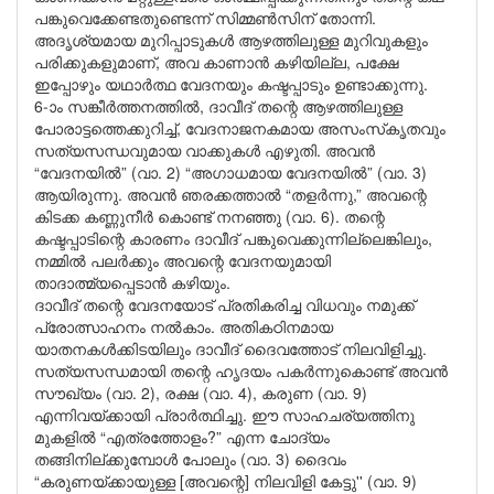
പങ്കുവെക്കേണ്ടതുണ്ടെന്ന് സിമ്മൺസിന് തോന്നി.
അദൃശ്യമായ മുറിപ്പാടുകൾ ആഴത്തിലുള്ള മുറിവുകളും
പരിക്കുകളുമാണ്, അവ കാണാൻ കഴിയില്ല, പക്ഷേ
ഇപ്പോഴും യഥാർത്ഥ വേദനയും കഷ്ടപ്പാടും ഉണ്ടാക്കുന്നു.
6-ാം സങ്കീർത്തനത്തിൽ, ദാവീദ് തന്റെ ആഴത്തിലുള്ള
പോരാട്ടത്തെക്കുറിച്ച്, വേദനാജനകമായ അസംസ്‌കൃതവും
സത്യസന്ധവുമായ വാക്കുകൾ എഴുതി. അവൻ
“വേദനയിൽ” (വാ. 2) “അഗാധമായ വേദനയിൽ” (വാ. 3)
ആയിരുന്നു. അവൻ ഞരക്കത്താൽ “തളർന്നു,” അവന്റെ
കിടക്ക കണ്ണുനീർ കൊണ്ട് നനഞ്ഞു (വാ. 6). തന്റെ
കഷ്ടപ്പാടിന്റെ കാരണം ദാവീദ് പങ്കുവെക്കുന്നില്ലെങ്കിലും,
നമ്മിൽ പലർക്കും അവന്റെ വേദനയുമായി
താദാത്മ്യപ്പെടാൻ കഴിയും.
ദാവീദ് തന്റെ വേദനയോട് പ്രതികരിച്ച വിധവും നമുക്ക്
പ്രോത്സാഹനം നൽകാം. അതികഠിനമായ
യാതനകൾക്കിടയിലും ദാവീദ് ദൈവത്തോട് നിലവിളിച്ചു.
സത്യസന്ധമായി തന്റെ ഹൃദയം പകർന്നുകൊണ്ട് അവൻ
സൗഖ്യം (വാ. 2), രക്ഷ (വാ. 4), കരുണ (വാ. 9)
എന്നിവയ്ക്കായി പ്രാർത്ഥിച്ചു. ഈ സാഹചര്യത്തിനു
മുകളിൽ “എത്രത്തോളം?” എന്ന ചോദ്യം
തങ്ങിനില്ക്കുമ്പോൾ പോലും (വാ. 3) ദൈവം
“കരുണയ്ക്കായുള്ള [അവന്റെ] നിലവിളി കേട്ടു'' (വാ. 9)