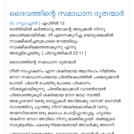
ദൈവത്തിന്റെ സമാധാന ദൂതന്മാർ
ടിം ഗസ്റ്റാഫ്സണ്‍
|
ഏപ്രിൽ 12
രാത്രിയിൽ കർത്താവു അവന്റെ അടുക്കൽ നിന്നു:
ധൈര്യമായിരിക്ക; നീ എന്നെക്കുറിച്ചു യെരൂശലേമിൽ
സാക്ഷീകരിച്ചതുപോലെ റോമയിലും
സാക്ഷീകരിക്കേണ്ടതാകുന്നു എന്നു
അരുളിച്ചെയ്തു. [ പ്രവൃത്തികൾ 23:11 ]
ദൈവത്തിന്റെ സമാധാന ദൂതന്മാർ
നീതി നടപ്പാകണം എന്ന ശക്തമായ ആഗ്രഹം നിമിത്തം
നോറ സമാധാനപരമായ പ്രതിഷേധത്തിൽ പങ്കെടുക്കാൻ
പോയി. പ്ലാൻ ചെയ്തു പോലെ പ്രകടനം
നിശബ്ദമായിരുന്നു. പ്രതിഷേധക്കാർ ഡൗൺടൗൺ
പ്രദേശത്തുകൂടി ശക്തമായ മൗന ജാഥ നടത്തി.
അപ്പോഴാണ് രണ്ടു ബസ്സുകൾ അവിടേക്കു വന്നത്. ബസിൽ
നഗരത്തിനു പുറത്തു നിന്ന് അക്രമകാരികൾ വന്നു.
താമസിയാതെ ഒരു കലാപം പൊട്ടിപ്പുറപ്പെട്ടു. ഹൃദയം
തകർന്ന നോറ അവിടെ നിന്നു മടങ്ങിപ്പോയി. തങ്ങളുടെ
സദുദ്ദേശ്യം ഫലശൂന്യമായതായി അവൾക്കു തോന്നി.
പൗലൊസ് യെരുശലേം ദൈവാലയം സന്ദർശിച്ചപ്പോൾ,