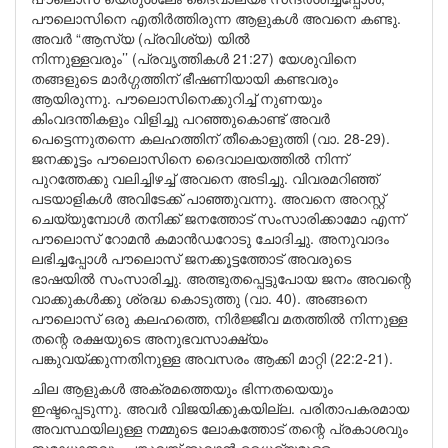
പൗലൊസിനെ എതിർത്തിരുന്ന ആളുകൾ അവനെ കണ്ടു.
അവർ “ആസ്യ (പ്രവിശ്യ) യിൽ
നിന്നുള്ളവരും’’ (പ്രവൃത്തികൾ 21:27) യേശുവിനെ
തങ്ങളുടെ മാർഗ്ഗത്തിന് ഭീഷണിയായി കണ്ടവരും
ആയിരുന്നു. പൗലൊസിനെക്കുറിച്ച് നുണയും
കിംവദന്തികളും വിളിച്ചു പറഞ്ഞുകൊണ്ട് അവർ
പെട്ടെന്നുതന്നെ കലഹത്തിന് തീകൊളുത്തി (വാ. 28-29).
ജനക്കൂട്ടം പൗലൊസിനെ ദൈവാലയത്തിൽ നിന്ന്
പുറത്തേക്കു വലിച്ചിഴച്ച് അവനെ അടിച്ചു. വിവരമറിഞ്ഞ്
പടയാളികൾ അവിടേക്ക് പാഞ്ഞുവന്നു. അവനെ അറസ്റ്റ്
ചെയ്യുമ്പോൾ തനിക്ക് ജനത്തോട് സംസാരിക്കാമോ എന്ന്
പൗലൊസ് റോമൻ കമാൻഡറോടു ചോദിച്ചു. അനുവാദം
ലഭിച്ചപ്പോൾ പൗലൊസ് ജനക്കൂട്ടത്തോട് അവരുടെ
ഭാഷയിൽ സംസാരിച്ചു. അത്ഭുതപ്പെട്ടുപോയ ജനം അവന്റെ
വാക്കുകൾക്കു ശ്രദ്ധ കൊടുത്തു (വാ. 40). അങ്ങനെ
പൗലൊസ് ഒരു കലഹത്തെ, നിർജ്ജീവ മതത്തിൽ നിന്നുള്ള
തന്റെ രക്ഷയുടെ അനുഭവസാക്ഷ്യം
പങ്കുവയ്ക്കുന്നതിനുള്ള അവസരം ആക്കി മാറ്റി (22:2-21).
ചില ആളുകൾ അക്രമത്തെയും ഭിന്നതയെയും
ഇഷ്ടപ്പെടുന്നു. അവർ വിജയിക്കുകയില്ല. പരിതാപകരമായ
അവസ്ഥയിലുള്ള നമ്മുടെ ലോകത്തോട് തന്റെ പ്രകാശവും