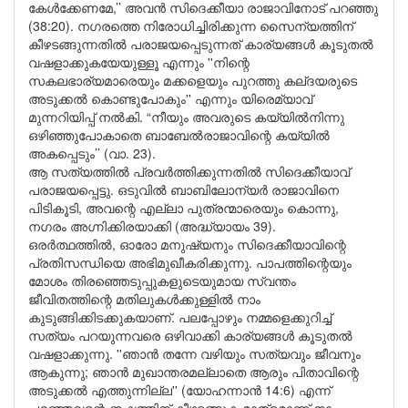
കേൾക്കേണമേ,’’ അവൻ സിദെക്കീയാ രാജാവിനോട് പറഞ്ഞു
(38:20). നഗരത്തെ നിരോധിച്ചിരിക്കുന്ന സൈന്യത്തിന്
കീഴടങ്ങുന്നതിൽ പരാജയപ്പെടുന്നത് കാര്യങ്ങൾ കൂടുതൽ
വഷളാക്കുകയേയുള്ളൂ എന്നും ''നിന്റെ
സകലഭാര്യമാരെയും മക്കളെയും പുറത്തു കല്ദയരുടെ
അടുക്കൽ കൊണ്ടുപോകും'' എന്നും യിരെമ്യാവ്
മുന്നറിയിപ്പ് നൽകി. “നീയും അവരുടെ കയ്യിൽനിന്നു
ഒഴിഞ്ഞുപോകാതെ ബാബേൽരാജാവിന്റെ കയ്യിൽ
അകപ്പെടും’’ (വാ. 23).
ആ സത്യത്തിൽ പ്രവർത്തിക്കുന്നതിൽ സിദെക്കീയാവ്
പരാജയപ്പെട്ടു. ഒടുവിൽ ബാബിലോന്യർ രാജാവിനെ
പിടികൂടി, അവന്റെ എല്ലാ പുത്രന്മാരെയും കൊന്നു,
നഗരം അഗ്നിക്കിരയാക്കി (അദ്ധ്യായം 39).
ഒരർത്ഥത്തിൽ, ഓരോ മനുഷ്യനും സിദെക്കീയാവിന്റെ
പ്രതിസന്ധിയെ അഭിമുഖീകരിക്കുന്നു. പാപത്തിന്റെയും
മോശം തിരഞ്ഞെടുപ്പുകളുടെയുമായ സ്വന്തം
ജീവിതത്തിന്റെ മതിലുകൾക്കുള്ളിൽ നാം
കുടുങ്ങിക്കിടക്കുകയാണ്. പലപ്പോഴും നമ്മളെക്കുറിച്ച്
സത്യം പറയുന്നവരെ ഒഴിവാക്കി കാര്യങ്ങൾ കൂടുതൽ
വഷളാക്കുന്നു. ''ഞാൻ തന്നേ വഴിയും സത്യവും ജീവനും
ആകുന്നു; ഞാൻ മുഖാന്തരമല്ലാതെ ആരും പിതാവിന്റെ
അടുക്കൽ എത്തുന്നില്ല'' (യോഹന്നാൻ 14:6) എന്ന്