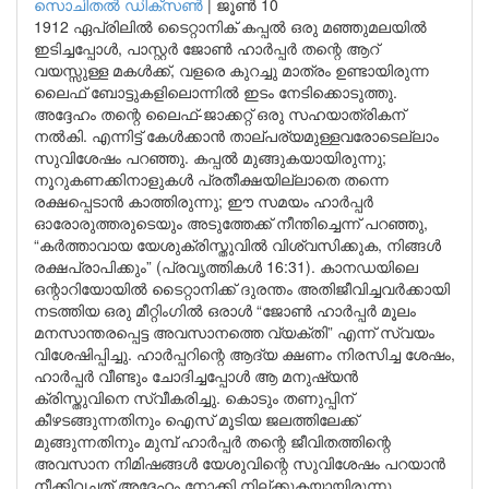
സൊചിതൽ ഡിക്‌സൺ
|
ജൂൺ 10
1912 ഏപ്രിലിൽ ടൈറ്റാനിക് കപ്പൽ ഒരു മഞ്ഞുമലയിൽ
ഇടിച്ചപ്പോൾ, പാസ്റ്റർ ജോൺ ഹാർപ്പർ തന്റെ ആറ്
വയസ്സുള്ള മകൾക്ക്, വളരെ കുറച്ചു മാത്രം ഉണ്ടായിരുന്ന
ലൈഫ് ബോട്ടുകളിലൊന്നിൽ ഇടം നേടിക്കൊടുത്തു.
അദ്ദേഹം തന്റെ ലൈഫ്-ജാക്കറ്റ് ഒരു സഹയാത്രികന്
നൽകി. എന്നിട്ട് കേൾക്കാൻ താല്പര്യമുള്ളവരോടെല്ലാം
സുവിശേഷം പറഞ്ഞു. കപ്പൽ മുങ്ങുകയായിരുന്നു;
നൂറുകണക്കിനാളുകൾ പ്രതീക്ഷയില്ലാതെ തന്നെ
രക്ഷപ്പെടാൻ കാത്തിരുന്നു; ഈ സമയം ഹാർപ്പർ
ഓരോരുത്തരുടെയും അടുത്തേക്ക് നീന്തിച്ചെന്ന് പറഞ്ഞു,
“കർത്താവായ യേശുക്രിസ്തുവിൽ വിശ്വസിക്കുക, നിങ്ങൾ
രക്ഷപ്രാപിക്കും” (പ്രവൃത്തികൾ 16:31). കാനഡയിലെ
ഒന്റാറിയോയിൽ ടൈറ്റാനിക്ക് ദുരന്തം അതിജീവിച്ചവർക്കായി
നടത്തിയ ഒരു മീറ്റിംഗിൽ ഒരാൾ “ജോൺ ഹാർപ്പർ മൂലം
മനസാന്തരപ്പെട്ട അവസാനത്തെ വ്യക്തി” എന്ന് സ്വയം
വിശേഷിപ്പിച്ചു. ഹാർപ്പറിന്റെ ആദ്യ ക്ഷണം നിരസിച്ച ശേഷം,
ഹാർപ്പർ വീണ്ടും ചോദിച്ചപ്പോൾ ആ മനുഷ്യൻ
ക്രിസ്തുവിനെ സ്വീകരിച്ചു. കൊടും തണുപ്പിന്
കീഴടങ്ങുന്നതിനും ഐസ് മൂടിയ ജലത്തിലേക്ക്
മുങ്ങുന്നതിനും മുമ്പ് ഹാർപ്പർ തന്റെ ജീവിതത്തിന്റെ
അവസാന നിമിഷങ്ങൾ യേശുവിന്റെ സുവിശേഷം പറയാൻ
നീക്കിവച്ചത് അദ്ദേഹം നോക്കി നില്ക്കുകയായിരുന്നു.