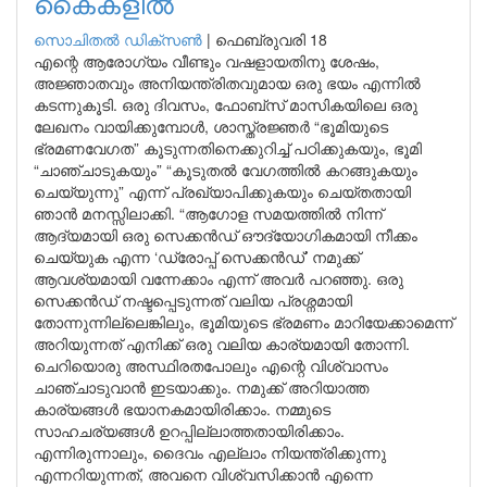
കൈകളിൽ
സൊചിതൽ ഡിക്‌സൺ
|
ഫെബ്രുവരി 18
എന്റെ ആരോഗ്യം വീണ്ടും വഷളായതിനു ശേഷം,
അജ്ഞാതവും അനിയന്ത്രിതവുമായ ഒരു ഭയം എന്നിൽ
കടന്നുകൂടി. ഒരു ദിവസം, ഫോബ്സ് മാസികയിലെ ഒരു
ലേഖനം വായിക്കുമ്പോൾ, ശാസ്ത്രജ്ഞർ “ഭൂമിയുടെ
ഭ്രമണവേഗത” കൂടുന്നതിനെക്കുറിച്ച് പഠിക്കുകയും, ഭൂമി
“ചാഞ്ചാടുകയും” “കൂടുതൽ വേഗത്തിൽ കറങ്ങുകയും
ചെയ്യുന്നു” എന്ന് പ്രഖ്യാപിക്കുകയും ചെയ്തതായി
ഞാൻ മനസ്സിലാക്കി. “ആഗോള സമയത്തിൽ നിന്ന്
ആദ്യമായി ഒരു സെക്കൻഡ് ഔദ്യോഗികമായി നീക്കം
ചെയ്യുക എന്ന ‘ഡ്രോപ്പ് സെക്കൻഡ്’ നമുക്ക്
ആവശ്യമായി വന്നേക്കാം എന്ന് അവർ പറഞ്ഞു. ഒരു
സെക്കൻഡ് നഷ്ടപ്പെടുന്നത് വലിയ പ്രശ്നമായി
തോന്നുന്നില്ലെങ്കിലും, ഭൂമിയുടെ ഭ്രമണം മാറിയേക്കാമെന്ന്
അറിയുന്നത് എനിക്ക് ഒരു വലിയ കാര്യമായി തോന്നി.
ചെറിയൊരു അസ്ഥിരതപോലും എന്റെ വിശ്വാസം
ചാഞ്ചാടുവാൻ ഇടയാക്കും. നമുക്ക് അറിയാത്ത
കാര്യങ്ങൾ ഭയാനകമായിരിക്കാം. നമ്മുടെ
സാഹചര്യങ്ങൾ ഉറപ്പില്ലാത്തതായിരിക്കാം.
എന്നിരുന്നാലും, ദൈവം എല്ലാം നിയന്ത്രിക്കുന്നു
എന്നറിയുന്നത്, അവനെ വിശ്വസിക്കാൻ എന്നെ