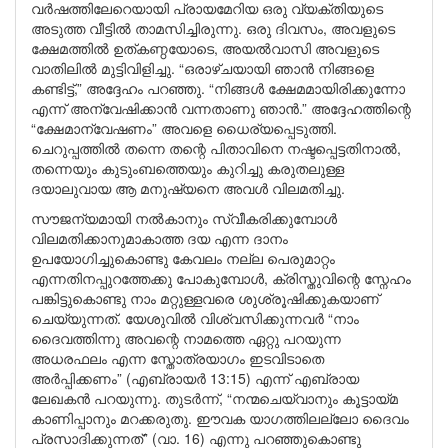
വർഷത്തിലേറെയായി പ്രായമേറിയ ഒരു വ്യക്തിയുടെ
അടുത്ത വീട്ടിൽ താമസിച്ചിരുന്നു. ഒരു ദിവസം, അവളുടെ
ക്ഷേമത്തിൽ ഉത്കണ്ഠയോടെ, അയൽവാസി അവളുടെ
വാതിലിൽ മുട്ടിവിളിച്ചു. “ഒരാഴ്ചയായി ഞാൻ നിങ്ങളെ
കണ്ടിട്ട്,” അദ്ദേഹം പറഞ്ഞു. “നിങ്ങൾ ക്ഷേമമായിരിക്കുന്നോ
എന്ന് അന്വേഷിക്കാൻ വന്നതാണു ഞാൻ.” അദ്ദേഹത്തിന്റെ
“ക്ഷേമാന്വേഷണം” അവളെ ധൈര്യപ്പെടുത്തി.
ചെറുപ്പത്തിൽ തന്നെ തന്റെ പിതാവിനെ നഷ്ടപ്പെട്ടതിനാൽ,
തന്നെയും കുടുംബത്തെയും കുറിച്ചു കരുതലുള്ള
ദയാലുവായ ആ മനുഷ്യനെ അവൾ വിലമതിച്ചു.
സൗജന്യമായി നൽകാനും സ്വീകരിക്കുമ്പോൾ
വിലമതിക്കാനുമാകാത്ത ദയ എന്ന ദാനം
ഉപയോഗിച്ചുകൊണ്ടു കേവലം നല്ല പെരുമാറ്റം
എന്നതിനപ്പുറത്തേക്കു പോകുമ്പോൾ, ക്രിസ്തുവിന്റെ സ്നേഹം
പങ്കിട്ടുകൊണ്ടു നാം മറ്റുള്ളവരെ ശുശ്രൂഷിക്കുകയാണ്
ചെയ്യുന്നത്. യേശുവിൽ വിശ്വസിക്കുന്നവർ “നാം
ദൈവത്തിന്നു അവന്റെ നാമത്തെ ഏറ്റു പറയുന്ന
അധരഫലം എന്ന സ്തോത്രയാഗം ഇടവിടാതെ
അർപ്പിക്കണം” (എബ്രായർ 13:15) എന്ന് എബ്രായ
ലേഖകൻ പറയുന്നു. തുടർന്ന്, “നന്മചെയ്വാനും കൂട്ടായ്മ
കാണിപ്പാനും മറക്കരുതു. ഈവക യാഗത്തിലല്ലോ ദൈവം
പ്രസാദിക്കുന്നത്” (വാ. 16) എന്നു പറഞ്ഞുകൊണ്ടു