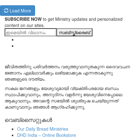
Load More
SUBSCRIBE NOW
to get Ministry updates and personalized
content on our sites.
സബ്സ്ക്രൈബ്
ജീവിതത്തിനു പരിവർത്തനം വരുത്തുവാനുതകുന്ന ദൈവവചന
ജ്ഞാനം എല്ലാവർക്കും ലഭ്യമാക്കുക എന്നതാകുന്നു
ഞങ്ങളുടെ ദൗത്യം.
സകല ജനങ്ങളും യേശുവുമായി വ്യക്തിപരമായ ബന്ധം
സ്ഥാപിക്കുവാനും, അനുദിനം വളർന്നു യേശുവിനെപ്പോലെ
ആകുവാനും, അവന്റെ സഭയിൽ ശുശ്രുഷ ചെയ്യുന്നത്
കാണുവാനും ഞങ്ങൾ ആഗ്രഹിക്കുന്നു.
വെബ്സൈറ്റുകൾ
Our Daily Bread Ministries
DHD India – Online Bookstore