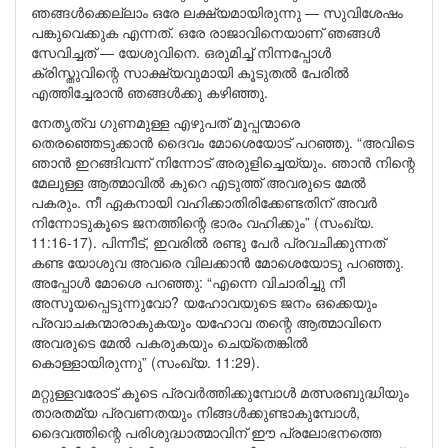
ഞങ്ങൾക്കെല്ലാം ഒരേ ലക്ഷ്യമായിരുന്നു — സുവിശേഷം
പങ്കുവെക്കുക എന്നത്. ഒരേ രാജാവിനെയാണ് ഞങ്ങൾ
സേവിച്ചത് — യേശുവിനെ. ഒരുമിച്ച് നിന്നപ്പോൾ
ക്രിസ്തുവിന്റെ സാക്ഷ്യവുമായി കൂടുതൽ പേരിൽ
എത്തിച്ചേരാൻ ഞങ്ങൾക്കു കഴിഞ്ഞു.
നേതൃത്വ ഗുണമുള്ള എഴുപത് മൂപ്പന്മാരെ
തെരഞ്ഞെടുക്കാൻ ദൈവം മോശെയോട് പറഞ്ഞു. “അവിടെ
ഞാൻ ഇറങ്ങിവന്ന് നിന്നോട് അരുളിച്ചെയ്യും. ഞാൻ നിന്റെ
മേലുള്ള ആത്മാവിൽ കുറെ എടുത്ത് അവരുടെ മേൽ
പകരും. നീ ഏകനായി വഹിക്കാതിരിക്കേണ്ടതിന് അവർ
നിന്നോടുകൂടെ ജനത്തിന്റെ ഭാരം വഹിക്കും” (സംഖ്യ.
11:16-17). പിന്നീട്, ഇവരിൽ രണ്ടു പേർ പ്രവചിക്കുന്നത്
കണ്ട യോശുവ അവരെ വിലക്കാൻ മോശെയോടു പറഞ്ഞു.
അപ്പോൾ മോശെ പറഞ്ഞു: “എന്നെ വിചാരിച്ചു നീ
അസൂയപ്പെടുന്നുവോ? യഹോവയുടെ ജനം ഒക്കെയും
പ്രവാചകന്മാരാകുകയും യഹോവ തന്റെ ആത്മാവിനെ
അവരുടെ മേൽ പകരുകയും ചെയ്തെങ്കിൽ
കൊള്ളായിരുന്നു” (സംഖ്യ. 11:29).
മറ്റുള്ളവരോട് കൂടെ പ്രവർത്തിക്കുമ്പോൾ മത്സരബുദ്ധിയും
താരതമ്യ പ്രവണതയും നിങ്ങൾക്കുണ്ടാകുമ്പോൾ,
ദൈവത്തിന്റെ പരിശുദ്ധാത്മാവിന് ഈ പ്രലോഭനത്തെ