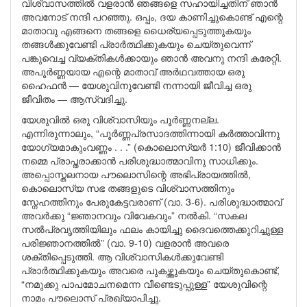
വിശ്വാസത്തിൽ വളരാൻ ഞങ്ങളെ സഹായിച്ചതിന് ഞാൻ
അവനോട് നന്ദി പറഞ്ഞു. ഒപ്പം, ദയ കാണിച്ചുകൊണ്ട് എന്റെ
മാതാവു എങ്ങനെ തങ്ങളെ ധൈര്യപ്പെടുത്തുകയും
തങ്ങൾക്കുവേണ്ടി പ്രാർത്ഥിക്കുകയും ചെയ്തുവെന്ന്
പങ്കുവെച്ച വ്യക്തികൾക്കായും ഞാൻ അവനു നന്ദി കരേറ്റി.
അപൂർണ്ണയായ എന്റെ മാതാവ് അർഥവത്തായ ഒരു
ഹൈഫൻ — യേശുവിനുവേണ്ടി നന്നായി ജീവിച്ച ഒരു
ജീവിതം — ആസ്വദിച്ചു.
യേശുവിൽ ഒരു വിശ്വാസിയും പൂർണ്ണനല്ല.
എന്നിരുന്നാലും, “പൂർണ്ണപ്രസാദത്തിന്നായി കർത്താവിന്നു
യോഗ്യമാകുംവണ്ണം . . .” (കൊലൊസ്യർ 1:10) ജീവിക്കാൻ
നമ്മെ പ്രാപ്തരാക്കാൻ പരിശുദ്ധാത്മാവിനു സാധിക്കും.
അപ്പൊസ്തലനായ പൗലൊസിന്റെ അഭിപ്രായത്തിൽ,
കൊലൊസ്യ സഭ തങ്ങളുടെ വിശ്വാസത്തിനും
സ്നേഹത്തിനും പേരുകേട്ടവരാണ് (വാ. 3-6). പരിശുദ്ധാത്മാവ്
അവർക്കു “ജ്ഞാനവും വിവേകവും” നൽകി. “സകല
സൽപ്രവൃത്തിയിലും ഫലം കായിച്ചു ദൈവത്തെക്കുറിച്ചുള്ള
പരിജ്ഞാനത്തിൽ” (വാ. 9-10) വളരാൻ അവരെ
ശക്തിപ്പെടുത്തി. ആ വിശ്വാസികൾക്കുവേണ്ടി
പ്രാർത്ഥിക്കുകയും അവരെ പുകഴ്ത്തുകയും ചെയ്തുകൊണ്ട്,
“നമുക്കു പാപമോചനമെന്ന വീണ്ടെടുപ്പുള്ള” യേശുവിന്റെ
നാമം പൗലൊസ് പ്രഖ്യാപിച്ചു.