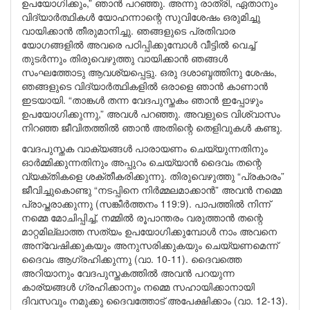
ഉപയോഗിക്കും,” ഞാൻ പറഞ്ഞു. അന്നു രാത്രി, ഏതാനും
വിദ്യാർത്ഥികൾ യോഹന്നാന്റെ സുവിശേഷം ഒരുമിച്ചു
വായിക്കാൻ തീരുമാനിച്ചു. ഞങ്ങളുടെ പ്രതിവാര
യോഗങ്ങളിൽ അവരെ പഠിപ്പിക്കുമ്പോൾ വീട്ടിൽ വെച്ച്
തുടർന്നും തിരുവെഴുത്തു വായിക്കാൻ ഞങ്ങൾ
സംഘത്തോടു ആവശ്യപ്പെട്ടു. ഒരു ദശാബ്ദത്തിനു ശേഷം,
ഞങ്ങളുടെ വിദ്യാർത്ഥികളിൽ ഒരാളെ ഞാൻ കാണാൻ
ഇടയായി. “താങ്കൾ തന്ന വേദപുസ്തകം ഞാൻ ഇപ്പോഴും
ഉപയോഗിക്കുന്നു,” അവൾ പറഞ്ഞു. അവളുടെ വിശ്വാസം
നിറഞ്ഞ ജീവിതത്തിൽ ഞാൻ അതിന്റെ തെളിവുകൾ കണ്ടു.
വേദപുസ്തക വാക്യങ്ങൾ പാരായണം ചെയ്യുന്നതിനും
ഓർമ്മിക്കുന്നതിനും അപ്പുറം ചെയ്യാൻ ദൈവം തന്റെ
വ്യക്തികളെ ശക്തീകരിക്കുന്നു. തിരുവെഴുത്തു “പ്രകാരം”
ജീവിച്ചുകൊണ്ടു “നടപ്പിനെ നിർമ്മലമാക്കാൻ” അവൻ നമ്മെ
പ്രാപ്തരാക്കുന്നു (സങ്കീർത്തനം 119:9). പാപത്തിൽ നിന്ന്
നമ്മെ മോചിപ്പിച്ച്, നമ്മിൽ രൂപാന്തരം വരുത്താൻ തന്റെ
മാറ്റമില്ലാത്ത സത്യം ഉപയോഗിക്കുമ്പോൾ നാം അവനെ
അന്വേഷിക്കുകയും അനുസരിക്കുകയും ചെയ്യണമെന്ന്
ദൈവം ആഗ്രഹിക്കുന്നു (വാ. 10-11). ദൈവത്തെ
അറിയാനും വേദപുസ്തകത്തിൽ അവൻ പറയുന്ന
കാര്യങ്ങൾ ഗ്രഹിക്കാനും നമ്മെ സഹായിക്കാനായി
ദിവസവും നമുക്കു ദൈവത്തോട് അപേക്ഷിക്കാം (വാ. 12-13).