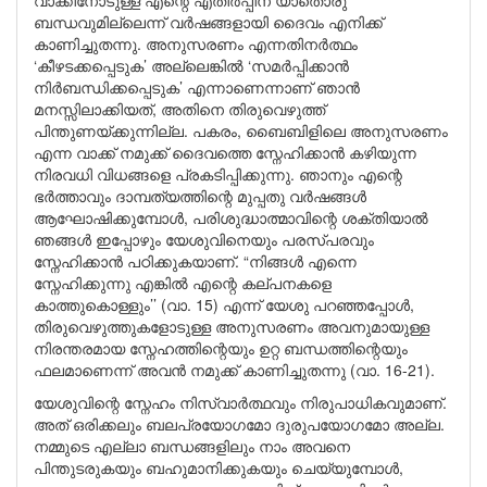
വാക്കിനോടുള്ള എന്റെ എതിർപ്പിന് യാതൊരു
ബന്ധവുമില്ലെന്ന് വർഷങ്ങളായി ദൈവം എനിക്ക്
കാണിച്ചുതന്നു. അനുസരണം എന്നതിനർത്ഥം
‘കീഴടക്കപ്പെടുക’ അല്ലെങ്കിൽ ‘സമർപ്പിക്കാൻ
നിർബന്ധിക്കപ്പെടുക’ എന്നാണെന്നാണ് ഞാൻ
മനസ്സിലാക്കിയത്, അതിനെ തിരുവെഴുത്ത്
പിന്തുണയ്ക്കുന്നില്ല. പകരം, ബൈബിളിലെ അനുസരണം
എന്ന വാക്ക് നമുക്ക് ദൈവത്തെ സ്നേഹിക്കാൻ കഴിയുന്ന
നിരവധി വിധങ്ങളെ പ്രകടിപ്പിക്കുന്നു. ഞാനും എന്റെ
ഭർത്താവും ദാമ്പത്യത്തിന്റെ മുപ്പതു വർഷങ്ങൾ
ആഘോഷിക്കുമ്പോൾ, പരിശുദ്ധാത്മാവിന്റെ ശക്തിയാൽ
ഞങ്ങൾ ഇപ്പോഴും യേശുവിനെയും പരസ്പരവും
സ്നേഹിക്കാൻ പഠിക്കുകയാണ്. “നിങ്ങൾ എന്നെ
സ്നേഹിക്കുന്നു എങ്കിൽ എന്റെ കല്പനകളെ
കാത്തുകൊള്ളും’’ (വാ. 15) എന്ന് യേശു പറഞ്ഞപ്പോൾ,
തിരുവെഴുത്തുകളോടുള്ള അനുസരണം അവനുമായുള്ള
നിരന്തരമായ സ്നേഹത്തിന്റെയും ഉറ്റ ബന്ധത്തിന്റെയും
ഫലമാണെന്ന് അവൻ നമുക്ക് കാണിച്ചുതന്നു (വാ. 16-21).
യേശുവിന്റെ സ്നേഹം നിസ്വാർത്ഥവും നിരുപാധികവുമാണ്.
അത് ഒരിക്കലും ബലപ്രയോഗമോ ദുരുപയോഗമോ അല്ല.
നമ്മുടെ എല്ലാ ബന്ധങ്ങളിലും നാം അവനെ
പിന്തുടരുകയും ബഹുമാനിക്കുകയും ചെയ്യുമ്പോൾ,