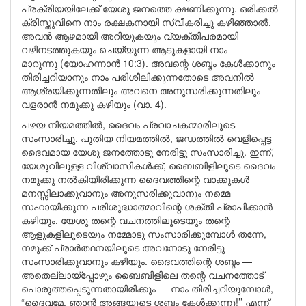
പ്രക്രിയയിലേക്ക് യേശു ജനത്തെ ക്ഷണിക്കുന്നു. ഒരിക്കൽ
ക്രിസ്തുവിനെ നാം രക്ഷകനായി സ്വീകരിച്ചു കഴിഞ്ഞാൽ,
അവൻ ആഴമായി അറിയുകയും വ്യക്തിപരമായി
വഴിനടത്തുകയും ചെയ്യുന്ന ആടുകളായി നാം
മാറുന്നു (യോഹന്നാൻ 10:3). അവന്റെ ശബ്ദം കേൾക്കാനും
തിരിച്ചറിയാനും നാം പരിശീലിക്കുന്നതോടെ അവനിൽ
ആശ്രയിക്കുന്നതിലും അവനെ അനുസരിക്കുന്നതിലും
വളരാൻ നമുക്കു കഴിയും (വാ. 4).
പഴയ നിയമത്തിൽ, ദൈവം പ്രവാചകന്മാരിലൂടെ
സംസാരിച്ചു. പുതിയ നിയമത്തിൽ, ജഡത്തിൽ വെളിപ്പെട്ട
ദൈവമായ യേശു ജനത്തോടു നേരിട്ടു സംസാരിച്ചു. ഇന്ന്,
യേശുവിലുള്ള വിശ്വാസികൾക്ക്, ബൈബിളിലൂടെ ദൈവം
നമുക്കു നൽകിയിരിക്കുന്ന ദൈവത്തിന്റെ വാക്കുകൾ
മനസ്സിലാക്കുവാനും അനുസരിക്കുവാനും നമ്മെ
സഹായിക്കുന്ന പരിശുദ്ധാത്മാവിന്റെ ശക്തി പ്രാപിക്കാൻ
കഴിയും. യേശു തന്റെ വചനത്തിലൂടെയും തന്റെ
ആളുകളിലൂടെയും നമ്മോടു സംസാരിക്കുമ്പോൾ തന്നേ,
നമുക്ക് പ്രാർത്ഥനയിലൂടെ അവനോടു നേരിട്ടു
സംസാരിക്കുവാനും കഴിയും. ദൈവത്തിന്റെ ശബ്ദം —
അതെല്ലായ്പ്പോഴും ബൈബിളിലെ തന്റെ വചനത്തോട്
പൊരുത്തപ്പെടുന്നതായിരിക്കും — നാം തിരിച്ചറിയുമ്പോൾ,
“ദൈവമേ, ഞാൻ അങ്ങയുടെ ശബ്ദം കേൾക്കുന്നു!’’ എന്ന്