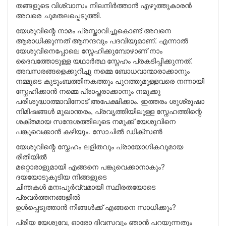
തങ്ങളുടെ വിശ്വാസം നിലനിർത്താൻ എഴുത്തുകാരൻ
അവരെ ചുമതലപ്പെടുത്തി.
യേശുവിന്റെ നാമം പ്രസ്താവിച്ചുകൊണ്ട് അവനെ
ആരാധിക്കുന്നത് ആനന്ദവും പദവിയുമാണ്. എന്നാൽ
യേശുവിനെപ്പോലെ സ്നേഹിക്കുമ്പോഴാണ് നാം
ദൈവത്തോടുള്ള യഥാർത്ഥ സ്നേഹം പ്രകടിപ്പിക്കുന്നത്.
അവസരങ്ങളെക്കുറിച്ചു നമ്മെ ബോധവാന്മാരാക്കാനും
നമ്മുടെ കുടുംബത്തിനകത്തും പുറത്തുമുള്ളവരെ നന്നായി
സ്നേഹിക്കാൻ നമ്മെ പ്രാപ്തരാക്കാനും നമുക്കു
പരിശുദ്ധാത്മാവിനോട് അപേക്ഷിക്കാം. ഇത്തരം ശുശ്രൂഷാ
നിമിഷങ്ങൾ മുഖാന്തരം, പ്രവൃത്തിയിലുള്ള സ്നേഹത്തിന്റെ
ശക്തമായ സന്ദേശത്തിലൂടെ നമുക്ക് യേശുവിനെ
പങ്കുവെക്കാൻ കഴിയും. സോചിൽ ഡിക്സൺ
യേശുവിന്റെ സ്നേഹം ലളിതവും പ്രായോഗികവുമായ
രീതിയിൽ
മറ്റൊരാളുമായി എങ്ങനെ പങ്കുവെക്കാനാകും?
ദയയോടുകൂടിയ നിങ്ങളുടെ
ചിന്തകൾ മനഃപൂർവ്വമായി സ്ഥിരതയോടെ
പ്രവർത്തനങ്ങളിൽ
ഉൾപ്പെടുത്താൻ നിങ്ങൾക്ക് എങ്ങനെ സാധിക്കും?
പ്രിയ യേശുവേ, ഓരോ ദിവസവും ഞാൻ പറയുന്നതും