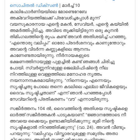
സൊചിതൽ ഡിക്‌സൺ
|
മാർച്ച് 10
കാലിഫോർണിയയിലെ മോണ്ടെറേബേ
അക്വേറിയത്തിലേക്ക് പ്രവേശിച്ചപ്പോൾ മൂന്ന്
വയസുകാരനായ എന്റെ മകൻ, സേവ്യർ, എന്റെ കയ്യിൽ
അമർത്തിപ്പിടിച്ചു. അവിടെ തൂക്കിയിട്ടിരുന്ന ഒരു കൂനൻ
തിമിംഗലത്തിന്റെ രൂപം കണ്ട് അവൻ അതിശയിച്ച് പറഞ്ഞു,
“എന്തൊരു വലിപ്പം!” ഓരോ പ്രദർശനവും കാണുന്തോറും
അവന്റെ വിടർന്ന കണ്ണുകളിലെ ആനന്ദം
കാണേണ്ടതായിരുന്നു. നീർനായകളുടെ
ഭക്ഷണത്തിനായുള്ള പുളച്ചിൽ കണ്ട് ഞങ്ങൾ ചിരിച്ചു
പോയി. സ്വർണ്ണനിറമുള്ള ജെല്ലിഫിഷിന്റെ നീല
നിറത്തിലുള്ള വെള്ളത്തിലെ മനോഹര നൃത്തം
നയനാനന്ദകരമായിരുന്നു. “നിന്നെയും എന്നെയും
സൃഷ്ടിച്ചതു പോലെ തന്നെ കടലിലെ എല്ലാ ജീവികളെയും
ദൈവം സൃഷ്ടിച്ചതാണ്” എന്ന് ഞാൻ പറഞ്ഞപ്പോൾ
സേവ്യറിന്റെ പ്രതികരണം “വൗ” എന്നായിരുന്നു.
സങ്കീർത്തനം 104 ൽ, ദൈവത്തിന്റെ അതിശയ സൃഷ്ടികളെ
ഓർത്ത് സങ്കീർത്തകൻ പാടുകയാണ്: “ജ്ഞാനത്തോടെ നീ
അവയെ ഒക്കെയും ഉണ്ടാക്കിയിരിക്കുന്നു; ഭൂമി നിന്റെ
സൃഷ്ടികളാൽ നിറഞ്ഞിരിക്കുന്നു” (വാ. 24). അവൻ വീണ്ടും
പറയുന്നു: “വലിപ്പവും വിസ്താരവുമുള്ള സമുദ്രം അതാ
കിടക്കുന്നു. അതിൽ സഞ്ചരിക്കുന്ന ചെറിയതും