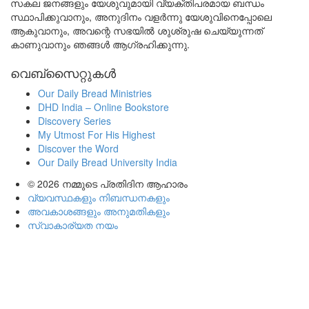
സകല ജനങ്ങളും യേശുവുമായി വ്യക്തിപരമായ ബന്ധം
സ്ഥാപിക്കുവാനും, അനുദിനം വളർന്നു യേശുവിനെപ്പോലെ
ആകുവാനും, അവന്റെ സഭയിൽ ശുശ്രുഷ ചെയ്യുന്നത്
കാണുവാനും ഞങ്ങൾ ആഗ്രഹിക്കുന്നു.
വെബ്സൈറ്റുകൾ
Our Daily Bread Ministries
DHD India – Online Bookstore
Discovery Series
My Utmost For His Highest
Discover the Word
Our Daily Bread University India
© 2026
നമ്മുടെ പ്രതിദിന ആഹാരം
വ്യവസ്ഥകളും നിബന്ധനകളും
അവകാശങ്ങളും അനുമതികളും
സ്വാകാര്യത നയം