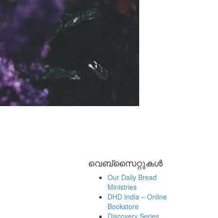
വെബ്സൈറ്റുകൾ
Our Daily Bread
Ministries
DHD India – Online
Bookstore
Discovery Series