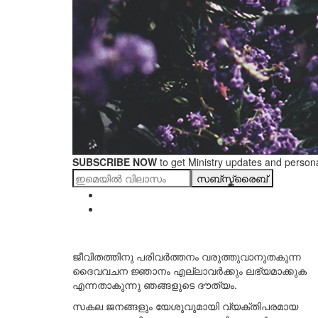
SUBSCRIBE NOW
to get Ministry updates and persona
സബ്സ്ക്രൈബ്
ജീവിതത്തിനു പരിവർത്തനം വരുത്തുവാനുതകുന്ന
ദൈവവചന ജ്ഞാനം എല്ലാവർക്കും ലഭ്യമാക്കുക
എന്നതാകുന്നു ഞങ്ങളുടെ ദൗത്യം.
സകല ജനങ്ങളും യേശുവുമായി വ്യക്തിപരമായ