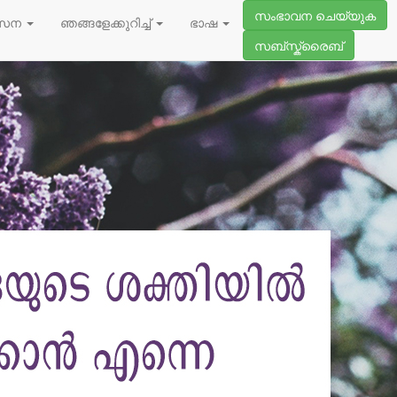
സംഭാവന ചെയ്യുക
സേന
ഞങ്ങളേക്കുറിച്ച്
ഭാഷ
സബ്സ്ക്രൈബ്