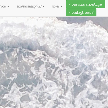
സംഭാവന ചെയ്യുക
സേന
ഞങ്ങളേക്കുറിച്ച്
ഭാഷ
സബ്സ്ക്രൈബ്