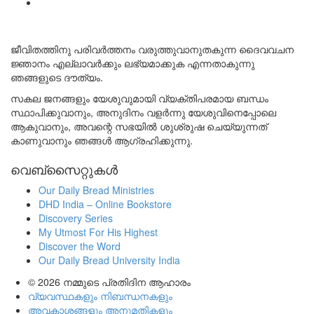
ജീവിതത്തിനു പരിവർത്തനം വരുത്തുവാനുതകുന്ന ദൈവവചന
ജ്ഞാനം എല്ലാവർക്കും ലഭ്യമാക്കുക എന്നതാകുന്നു
ഞങ്ങളുടെ ദൗത്യം.
സകല ജനങ്ങളും യേശുവുമായി വ്യക്തിപരമായ ബന്ധം
സ്ഥാപിക്കുവാനും, അനുദിനം വളർന്നു യേശുവിനെപ്പോലെ
ആകുവാനും, അവന്റെ സഭയിൽ ശുശ്രുഷ ചെയ്യുന്നത്
കാണുവാനും ഞങ്ങൾ ആഗ്രഹിക്കുന്നു.
വെബ്സൈറ്റുകൾ
Our Daily Bread Ministries
DHD India – Online Bookstore
Discovery Series
My Utmost For His Highest
Discover the Word
Our Daily Bread University India
© 2026
നമ്മുടെ പ്രതിദിന ആഹാരം
വ്യവസ്ഥകളും നിബന്ധനകളും
അവകാശങ്ങളും അനുമതികളും