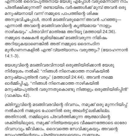
എന്നാൽ ദൈവപുത്രനായ യേശു എപ്പോൾ വരുമെന്നാണ് നാം
പ്രതീക്ഷിക്കുന്നത്? രണ്ടായിരം വർഷങ്ങൾക്ക് മുമ്പ് അവൻ ഒരു
മനുഷ്യനായി വന്ന് നമ്മുടെ പാപത്തിന്റെ ശിക്ഷ
അനുഭവിച്ചപ്പോൾ, താൻ മടങ്ങിവരുമെന്ന് അവൻ പറഞ്ഞു—
എന്നാൽ അവന്റെ മടങ്ങിവരവിന്റെ കൃത്യമായ “നാളും
നാഴികയും” പിതാവിന് മാത്രമേ അറിയൂ (മത്തായി 24:36).
നമ്മുടെ രക്ഷകൻ ഭൂമിയിലേക്ക് മടങ്ങിവരുന്ന നിമിഷം
അറിയുകയാണെങ്കിൽ അത് നമ്മുടെ ദൈനംദിന
മുൻഗണനകളിൽ എന്ത് വ്യത്യാസം വരുത്തും? (യോഹന്നാൻ
14:1-3).
യേശുവിന്റെ മടങ്ങിവരവിനായി ഒരുങ്ങിയിരിക്കാൻ യേശു
നിർദ്ദേശം നൽകി: “നിങ്ങൾ നിനെക്കാത്ത നാഴികയിൽ
മനുഷ്യപുത്രൻ വരും” (മത്തായി 24:44). അവൻ നമ്മെ
ഓർമ്മിപ്പിച്ചു, “നിങ്ങൾ നിനെക്കാത്ത നാഴികയിൽ
മനുഷ്യപുത്രൻ വരുന്നതുകൊണ്ടു നിങ്ങളും ഒരുങ്ങിയിരിപ്പിൻ”
(വാക്യം 42).
ക്രിസ്തുവിന്റെ മടങ്ങിവരവിന്റെ ദിവസം, നമുക്ക് ഒരു മുന്നറിയിപ്പ്
നൽകാൻ നമ്മുടെ ഫോണിൽ ഒരു അലർട്ട് ലഭിക്കില്ല.
അതിനാൽ, നമ്മിലൂടെ പ്രവർത്തിക്കുന്ന ആത്മാവിന്റെ
ശക്തിയിലൂടെ, നമുക്ക് നിത്യതയുടെ വീക്ഷണത്തോടെ ഓരോ
ദിവസവും ജീവിക്കാം. ദൈവത്തെ സേവിക്കുകയും അവന്റെ
സ്നേഹത്തിന്റെയും പ്രത്യാശയുടെയും സന്ദേശം