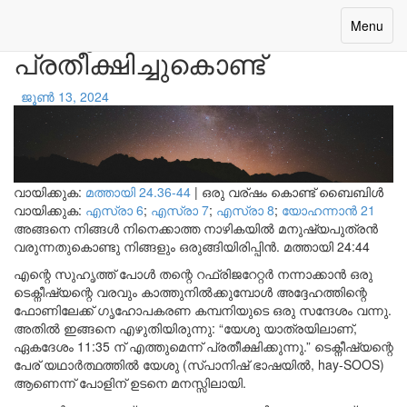
യേശുവിനെ
Toggle
Menu
navigatio
പ്രതീക്ഷിച്ചുകൊണ്ട്
ജൂൺ 13, 2024
വായിക്കുക:
മത്തായി 24.36-44
|
ഒരു വര്ഷം കൊണ്ട് ബൈബിൾ
വായിക്കുക:
എസ്രാ 6
;
എസ്രാ 7
;
എസ്രാ 8
;
യോഹന്നാന്‍ 21
അങ്ങനെ നിങ്ങൾ നിനെക്കാത്ത നാഴികയിൽ മനുഷ്യപുത്രൻ
വരുന്നതുകൊണ്ടു നിങ്ങളും ഒരുങ്ങിയിരിപ്പിൻ.
മത്തായി 24:44
എന്റെ സുഹൃത്ത് പോൾ തന്റെ റഫ്രിജറേറ്റർ നന്നാക്കാൻ ഒരു
ടെക്നീഷ്യന്റെ വരവും കാത്തുനിൽക്കുമ്പോൾ അദ്ദേഹത്തിന്റെ
ഫോണിലേക്ക് ഗൃഹോപകരണ കമ്പനിയുടെ ഒരു സന്ദേശം വന്നു.
അതിൽ ഇങ്ങനെ എഴുതിയിരുന്നു: “യേശു യാത്രയിലാണ്,
ഏകദേശം 11:35 ന് എത്തുമെന്ന് പ്രതീക്ഷിക്കുന്നു.” ടെക്നീഷ്യന്റെ
പേര് യഥാർത്ഥത്തിൽ യേശു (സ്പാനിഷ് ഭാഷയിൽ, hay-SOOS)
ആണെന്ന് പോളിന് ഉടനെ മനസ്സിലായി.