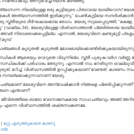
 സന്തോഷവും അനുഭവിച്ചറിയാൻ കഴിഞ്ഞു.
ത്യാസന്ന നിലയിലുള്ള ഒരു കുട്ടിയുടെ പിതാവായ യായീറൊസ് യേശ
ുമകൾ അത്യാസനത്തിൽ ഇരിക്കുന്നു.” പെൺകുട്ടിയെ സന്ദർശിക്കാൻ
ഒരു സ്ത്രീയുടെ ദീർഘകാലമായ രോഗം യേശു സുഖപ്പെടുത്തി, “മകളേ, 
കുന്നു” (വാക്യം 34). യേശുവിലുള്ള വിശ്വാസത്താൽ പ്രേരിതരായ യായീ
ർ നിരാശരാക്കപ്പെട്ടില്ല. എന്നാൽ, യേശുവിനെ കണ്ടുമുട്ടി പ്രശ്നം
 മുമ്പ്
ാര്യങ്ങൾ കൂടുതൽ കൂടുതൽ മോശമായിക്കൊണ്ടിരിക്കുകയായിരുന്നു
ന്ധികൾ ആരെയും വെറുതെ വിടുന്നില്ല. സ്ത്രീ പുരുഷ വർഗ വർണ്ണ 
തിസന്ധികൾക്ക് പരിഹാരം തേടുന്നു. എന്നാൽ നാം നേരിടുന്ന വെല്ലുവ
രുത്, മറിച്ച്, വിശ്വാസത്തിൽ ഉറപ്പിക്കുകയാണ് വേണ്ടത്. കാരണം നാം
മെ സൗഖ്യമാക്കുന്നവനാണ് യേശു.
ര്യമാണ് യേശുവിനെ അന്വേഷിക്കാൻ നിങ്ങളെ പ്രേരിപ്പിക്കുന്നത്?
്ഥന എന്താണ്?
റെ ജീവിതത്തിലെ ഓരോ വേദനാജനകമായ സാഹചര്യവും അങ്ങ് അറിയു
 എന്നെ വിശ്വാസത്തിൽ ശക്തനാക്കണമേ.
|
മറ്റു എഴുത്തുകാരെ കാണൂ
odb