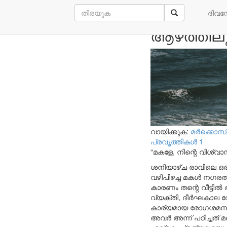
ആശയക്കുഴ
ദിവ
ആഴത്തിലു
വായിക്കുക:
മര്‍ക്കൊസ്
പ്രവൃത്തികള്‍ 1
“മകളേ, നിന്റെ വിശ്വാസം
ശനിയാഴ്ച രാവിലെ ഒരു
വഴിപിഴച്ച മകൾ നഗരത്
കാരണം തന്റെ വീട്ടി
വ്യക്തി, ദീർഘകാല രോ
കാര്യമായ രോഗശമനം അ
അവർ അന്ന് പഠിച്ചത