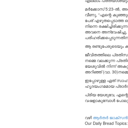
എല്ലാം പ്രത്യാശയും
മർക്കോസ് 5:23-ൽ, അ
വീണു, “എന്റെ കുഞ്ഞ
പേര് എഴുതപ്പെടാത്ത 
നിന്നെ രക്ഷിച്ചിരിക്
അവനെ അന്വേഷിച്ചു, അവ
പരിഹരിക്കപ്പെടുന്നതിന്
ആ രണ്ടുപേരുടെയും ക
ജീവിതത്തിലെ പ്രതിസ
നമ്മെ വലക്കുന്ന പ്ര
യേശുവിൽ നിന്ന് അകറ്റ
അറിഞ്ഞ് (വാ. 30)നമ്
ഇപ്പോഴുള്ള ഏത് സാഹച
ഹൃദയംഗമമായ പ്രാർത
പ്രിയ യേശുവേ, എന്
വഷളാകുമ്പോൾ പോലും
വഴി
ആർതർ ജാക്സൻ
Our Daily Bread Topics: