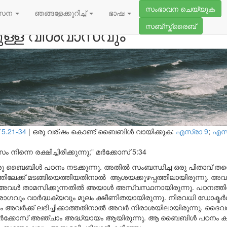
ജൂൺ 14, 2024
സംഭാവന ചെയ്യുക
പ്പങ്ങളും
സേന
ഞങ്ങളേക്കുറിച്ച്
ഭാഷ
സബ്സ്ക്രൈബ്
ള്ള വിശ്വാസവും
 5.21-34
|
ഒരു വര്ഷം കൊണ്ട് ബൈബിൾ വായിക്കുക:
എസ്രാ 9
;
എസ്
 നിന്നെ രക്ഷിച്ചിരിക്കുന്നു;”
മർക്കോസ് 5:34
 ബൈബിൾ പഠനം നടക്കുന്നു. അതിൽ സംബന്ധിച്ച ഒരു പിതാവ് തന്റെ 
തിലേക്ക് മടങ്ങിയെത്തിയതിനാൽ ആശയക്കുഴപ്പത്തിലായിരുന്നു. അവ
ൽ അവൾ താമസിക്കുന്നതിൽ അയാൾ അസ്വസ്ഥനായിരുന്നു. പഠനത്തിൽ
ഗവും വാർദ്ധക്യവും മൂലം ക്ഷീണിതയായിരുന്നു. നിരവധി ഡോക്ടർമാ
വർക്ക് ലഭിച്ചിക്കാത്തതിനാൽ അവർ നിരാശയിലായിരുന്നു. ദൈവത്
് മർക്കോസ് അഞ്ചാം അദ്ധ്യായം ആയിരുന്നു. ആ ബൈബിൾ പഠനം കഴ