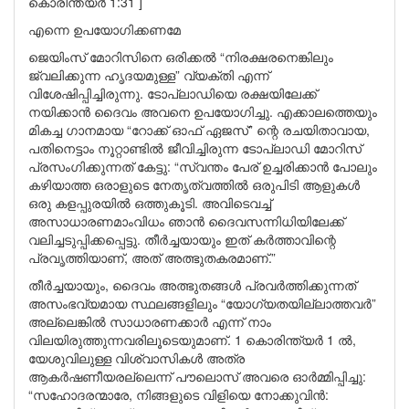
കൊരിന്ത്യർ 1:31 ]
എന്നെ ഉപയോഗിക്കണമേ
ജെയിംസ് മോറിസിനെ ഒരിക്കൽ “നിരക്ഷരനെങ്കിലും
ജ്വലിക്കുന്ന ഹൃദയമുള്ള” വ്യക്തി എന്ന്
വിശേഷിപ്പിച്ചിരുന്നു. ടോപ്ലാഡിയെ രക്ഷയിലേക്ക്
നയിക്കാൻ ദൈവം അവനെ ഉപയോഗിച്ചു. എക്കാലത്തെയും
മികച്ച ഗാനമായ “റോക്ക് ഓഫ് ഏജസ്” ന്റെ രചയിതാവായ,
പതിനെട്ടാം നൂറ്റാണ്ടിൽ ജീവിച്ചിരുന്ന ടോപ്ലാഡി മോറിസ്
പ്രസംഗിക്കുന്നത് കേട്ടു: “സ്വന്തം പേര് ഉച്ചരിക്കാൻ പോലും
കഴിയാത്ത ഒരാളുടെ നേതൃത്വത്തിൽ ഒരുപിടി ആളുകൾ
ഒരു കളപ്പുരയിൽ ഒത്തുകൂടി. അവിടെവച്ച്
അസാധാരണമാംവിധം ഞാൻ ദൈവസന്നിധിയിലേക്ക്
വലിച്ചടുപ്പിക്കപ്പെട്ടു. തീർച്ചയായും ഇത് കർത്താവിന്റെ
പ്രവൃത്തിയാണ്, അത് അത്ഭുതകരമാണ്.”
തീർച്ചയായും, ദൈവം അത്ഭുതങ്ങൾ പ്രവർത്തിക്കുന്നത്
അസംഭവ്യമായ സ്ഥലങ്ങളിലും “യോഗ്യതയില്ലാത്തവർ”
അല്ലെങ്കിൽ സാധാരണക്കാർ എന്ന് നാം
വിലയിരുത്തുന്നവരിലൂടെയുമാണ്. 1 കൊരിന്ത്യർ 1 ൽ,
യേശുവിലുള്ള വിശ്വാസികൾ അത്ര
ആകർഷണീയരല്ലെന്ന് പൗലൊസ് അവരെ ഓർമ്മിപ്പിച്ചു:
“സഹോദരന്മാരേ, നിങ്ങളുടെ വിളിയെ നോക്കുവിൻ: