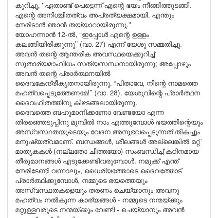
കുറിച്ചു, ''ഏതാണ്ട് പെട്ടെന്ന് എന്റെ ഭയം നീങ്ങിത്തുടങ്ങി.
എന്റെ അനിശ്ചിതത്വം അപ്രത്യക്ഷമായി. എന്തും
നേരിടാൻ ഞാൻ തയ്യാറായിരുന്നു.''
യോഹന്നാൻ 12-ൽ, “ഇപ്പോൾ എന്റെ ഉള്ളം
കലങ്ങിയിരിക്കുന്നു’’ (വാ. 27) എന്ന് യേശു സമ്മതിച്ചു.
അവൻ തന്റെ ആന്തരിക അവസ്ഥയെക്കുറിച്ച്
സുതാര്യമാംവിധം സത്യസന്ധനായിരുന്നു; അപ്പോഴും
അവൻ തന്റെ പ്രാർത്ഥനയിൽ
ദൈവകേന്ദ്രീകൃതനായിരുന്നു. “പിതാവേ, നിന്റെ നാമത്തെ
മഹത്വപ്പെടുത്തേണമേ!’’ (വാ. 28). യേശുവിന്റെ പ്രാർത്ഥന
ദൈവഹിതത്തിനു കീഴടങ്ങലായിരുന്നു.
ദൈവത്തെ ബഹുമാനിക്കണോ വേണ്ടയോ എന്ന
തിരഞ്ഞെടുപ്പിനു മുമ്പിൽ നാം എത്തുമ്പോൾ ഭയത്തിന്റെയും
അസ്വസ്ഥതയുടെയും വേദന അനുഭവപ്പെടുന്നത് തികച്ചും
മനുഷ്യത്വമാണ്. ബന്ധങ്ങൾ, ശീലങ്ങൾ അല്ലെങ്കിൽ മറ്റ്
മാതൃകകൾ (നല്ലതോ ചീത്തയോ) സംബന്ധിച്ച് കഠിനമായ
തീരുമാനങ്ങൾ എടുക്കേണ്ടിവരുമ്പോൾ. നമുക്ക് എന്ത്
നേരിടേണ്ടി വന്നാലും, ധൈര്യത്തോടെ ദൈവത്തോട്
പ്രാർത്ഥിക്കുമ്പോൾ, നമ്മുടെ ഭയത്തെയും
അസ്വസ്ഥതകളെയും തരണം ചെയ്യാനും അവനു
മഹത്വം നൽകുന്ന കാര്യങ്ങൾ - നമ്മുടെ നന്മയ്ക്കും
മറ്റുള്ളവരുടെ നന്മയ്ക്കും വേണ്ടി - ചെയ്യാനും അവൻ