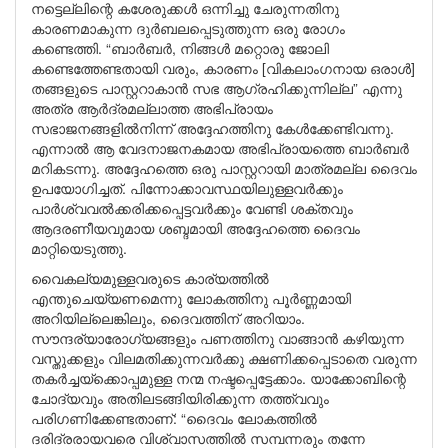
നട്ടെല്ലിന്റെ കശേരുക്കൾ ഒന്നിച്ചു ചേരുന്നതിനു
കാരണമാകുന്ന ദുർബലപ്പെടുത്തുന്ന ഒരു രോഗം
കണ്ടെത്തി. “ബാർബർ, നിങ്ങൾ മറ്റൊരു ജോലി
കണ്ടെത്തേണ്ടതായി വരും, കാരണം [വികലാംഗനായ ഒരാൾ]
തങ്ങളുടെ പാസ്റ്ററാകാൻ സഭ ആഗ്രഹിക്കുന്നില്ല” എന്നു
അത്ര ആർദ്രമല്ലാത്ത അഭിപ്രായം
സഭാജനങ്ങളിൽനിന്ന് അദ്ദേഹത്തിനു കേൾക്കേണ്ടിവന്നു.
എന്നാൽ ആ വേദനാജനകമായ അഭിപ്രായത്തെ ബാർബർ
മറികടന്നു. അദ്ദേഹത്തെ ഒരു പാസ്റ്ററായി മാത്രമല്ല ദൈവം
ഉപയോഗിച്ചത്. പിന്നോക്കാവസ്ഥയിലുള്ളവർക്കും
പാർശ്വവൽക്കരിക്കപ്പെട്ടവർക്കും വേണ്ടി ശക്തവും
ആദരണീയവുമായ ശബ്ദമായി അദ്ദേഹത്തെ ദൈവം
മാറ്റിയെടുത്തു.
വൈകല്യമുള്ളവരുടെ കാര്യത്തിൽ
എന്തുചെയ്യണമെന്നു ലോകത്തിനു പൂർണ്ണമായി
അറിയില്ലെങ്കിലും, ദൈവത്തിന് അറിയാം.
സൗന്ദര്യാരോഗ്യങ്ങളും പണത്തിനു വാങ്ങാൻ കഴിയുന്ന
വസ്തുക്കളും വിലമതിക്കുന്നവർക്കു ക്ഷണിക്കപ്പെടാതെ വരുന്ന
തകർച്ചയ്ക്കൊപ്പമുള്ള നന്മ നഷ്ടപ്പെട്ടേക്കാം. യാക്കോബിന്റെ
ചോദ്യവും അതിലടങ്ങിയിരിക്കുന്ന തത്ത്വവും
പരിഗണിക്കേണ്ടതാണ്: “ദൈവം ലോകത്തിൽ
ദരിദ്രരായവരെ വിശ്വാസത്തിൽ സമ്പന്നരും തന്നേ