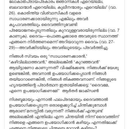
ലോകാഭിപ്രായപ്രകാരം ജ്ഞാനികൾ ഏറെയില്ല,
ബലവാന്മാർ ഏറെയില്ല, കുലീനന്മാരും ഏറെയില്ല” (വാ.
26). കൊരിന്ത്യ വിശ്വാസികൾ വളരെ
സാധാരണക്കാരായിരുന്നു എങ്കിലും അവർ
കൃപാവരത്തിലും ദൈവത്തിനുവേണ്ടി
പ്രയോജനപ്പെടുന്നതിലും കുറവുള്ളവരായിരുന്നില്ല (വാ. 7
കാണുക). ദൈവം—പൊങ്ങച്ചക്കാരെ അവരുടെ സ്ഥാനത്ത്
എങ്ങനെ നിർത്തണമെന്ന് അറിയാവുന്ന ദൈവം (വാ. 27-
29)—അവർക്കിടയിലും അവരിലൂടെയും പ്രവർത്തിച്ചു.
നിങ്ങൾ സ്വയം ഒരു “സാധാരണക്കാരൻ,”
“കഴിവില്ലാത്തവൻ,” അല്ലെങ്കിൽ “കുറഞ്ഞവൻ”
ആയിട്ടാണോ കാണുന്നത്? വിഷമിക്കേണ്ട. നിങ്ങൾക്ക് യേശു
ഉണ്ടെങ്കിൽ, അവനാൽ ഉപയോഗിക്കപ്പെടാൻ നിങ്ങൾ
തയ്യാറാണെങ്കിൽ, നിങ്ങൾ തികഞ്ഞവനാണ്. നിങ്ങളുടെ
ഹൃദയത്തിന്റെ പ്രാർത്ഥന ഇതായിരിക്കട്ടെ: “ദൈവമേ,
എന്നെ ഉപയോഗിക്കണമേ!” ആർതർ ജാക്സൺ
നിശബ്ദമായും എന്നാൽ ഫലപ്രദമായും ദൈവത്താൽ
ഉപയോഗിക്കപ്പെടുന്ന ഒരാളെക്കുറിച്ച് ചിന്തിക്കുമ്പോൾ
ആരാണ് മനസ്സിൽ വരുന്നത്? നിങ്ങൾക്ക് എന്തുണ്ട്
അല്ലെങ്കിൽ എന്തില്ല എന്ന ചിന്തയിൽ നിന്ന് ദൈവത്തിന്
നിങ്ങളെ എങ്ങനെ ഉപയോഗിക്കാൻ കഴിയും എന്നതിലേക്ക്
എങ്ങനെ നിങ്ങളുടെ ചിന്തയെ മാറ്റാൻ കഴിയും?