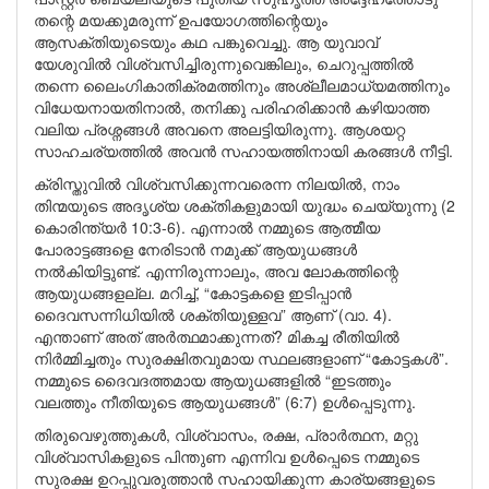
തന്റെ മയക്കുമരുന്ന് ഉപയോഗത്തിന്റെയും
ആസക്തിയുടെയും കഥ പങ്കുവെച്ചു. ആ യുവാവ്
യേശുവിൽ വിശ്വസിച്ചിരുന്നുവെങ്കിലും, ചെറുപ്പത്തിൽ
തന്നെ ലൈംഗികാതിക്രമത്തിനും അശ്ലീലമാധ്യമത്തിനും
വിധേയനായതിനാൽ, തനിക്കു പരിഹരിക്കാൻ കഴിയാത്ത
വലിയ പ്രശ്നങ്ങൾ അവനെ അലട്ടിയിരുന്നു. ആശയറ്റ
സാഹചര്യത്തിൽ അവൻ സഹായത്തിനായി കരങ്ങൾ നീട്ടി.
ക്രിസ്തുവിൽ വിശ്വസിക്കുന്നവരെന്ന നിലയിൽ, നാം
തിന്മയുടെ അദൃശ്യ ശക്തികളുമായി യുദ്ധം ചെയ്യുന്നു (2
കൊരിന്ത്യർ 10:3-6). എന്നാൽ നമ്മുടെ ആത്മീയ
പോരാട്ടങ്ങളെ നേരിടാൻ നമുക്ക് ആയുധങ്ങൾ
നൽകിയിട്ടുണ്ട്. എന്നിരുന്നാലും, അവ ലോകത്തിന്റെ
ആയുധങ്ങളല്ല. മറിച്ച്, “കോട്ടകളെ ഇടിപ്പാൻ
ദൈവസന്നിധിയിൽ ശക്തിയുള്ളവ” ആണ് (വാ. 4).
എന്താണ് അത് അർത്ഥമാക്കുന്നത്? മികച്ച രീതിയിൽ
നിർമ്മിച്ചതും സുരക്ഷിതവുമായ സ്ഥലങ്ങളാണ് “കോട്ടകൾ”.
നമ്മുടെ ദൈവദത്തമായ ആയുധങ്ങളിൽ “ഇടത്തും
വലത്തും നീതിയുടെ ആയുധങ്ങൾ” (6:7) ഉൾപ്പെടുന്നു.
തിരുവെഴുത്തുകൾ, വിശ്വാസം, രക്ഷ, പ്രാർത്ഥന, മറ്റു
വിശ്വാസികളുടെ പിന്തുണ എന്നിവ ഉൾപ്പെടെ നമ്മുടെ
സുരക്ഷ ഉറപ്പുവരുത്താൻ സഹായിക്കുന്ന കാര്യങ്ങളുടെ