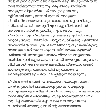
അടുക്കുന്നവരുമായ രണ്ട് വ്യക്തികളെ ആശുപത്രിയിൽ
സന്ദർശിക്കുന്നതായിരുന്നു. ഒരു ആശുപത്രിയിൽ
അവളുടെ വീട്ടുകാർക്ക് പ്രിയപ്പെട്ടവളായ ഒരു
സ്ത്രീയായിരുന്നു ഉണ്ടായിരുന്നത്. അവളുടെ
നിസ്വാർത്ഥമായ പൊതുസേവനം അവളെ പലർക്കും
പ്രിയങ്കരിയാക്കി. യേശുവിലുള്ള മറ്റു വിശ്വാസികൾ
അവളെ സന്ദർശിക്കുമായിരുന്നു. ആരാധനയും
പ്രാർത്ഥനയും പ്രത്യാശയും കൊണ്ടു മുറി നിറഞ്ഞു.
മറ്റൊരു ആശുപത്രിയിൽ, പാസ്റ്റർ ഡാമിയന്റെ പള്ളിയിലെ
അംഗത്തിന്റെ ബന്ധുവും മരണത്തോടടുക്കുകയായിരുന്നു.
അയാളുടെ കഠിനമായ ഹൃദയം ജീവിതത്തെ കൂടുതൽ
കഠിനമാക്കി. അയാളുടെ മോശം തീരുമാനങ്ങളുടെയും
ദുഷ്പ്രവൃത്തികളുടെയും ഫലമായി അയാളുടെ കുടുംബം
ശിഥിലമായി. രണ്ട് അന്തരീക്ഷത്തിലെ വ്യത്യാസങ്ങൾ
ഓരോരുത്തരും എങ്ങനെ ജീവിച്ചു എന്നതിലെ
വൈരുദ്ധ്യങ്ങളെ പ്രതിഫലിപ്പിക്കുന്നതായിരുന്നു.
ജീവിതത്തിൽ തങ്ങൾ എവിടേക്കാണ് പോകുന്നതെന്ന്
ചിന്തിക്കുന്നതിൽ പരാജയപ്പെടുന്നവർ പലപ്പോഴും
അസുഖകരവും അഭികാമ്യമല്ലാത്തതുമായ ഏകാന്തമായ
സ്ഥലങ്ങളിൽ ചെന്നെത്തും. സദൃശവാക്യങ്ങൾ 14:12
സൂചിപ്പിക്കുന്നത് “ചിലപ്പോൾ ഒരു വഴി മനുഷ്യന്നു
ചൊവ്വായി തോന്നും; അതിന്റെ അവസാനമോ