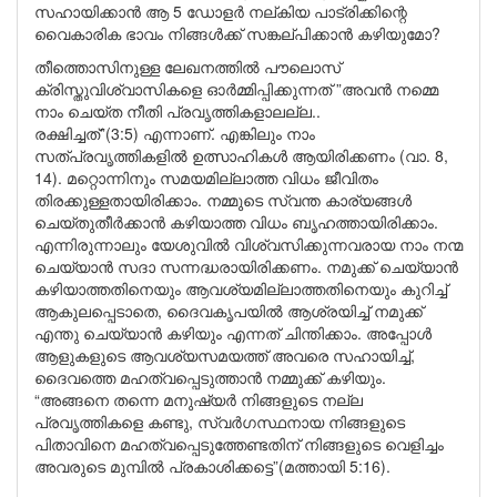
സഹായിക്കാൻ ആ 5 ഡോളർ നല്കിയ പാട്രിക്കിന്റെ
വൈകാരിക ഭാവം നിങ്ങൾക്ക് സങ്കല്പിക്കാൻ കഴിയുമോ?
തീത്തൊസിനുള്ള ലേഖനത്തിൽ പൗലൊസ്
ക്രിസ്തുവിശ്വാസികളെ ഓർമ്മിപ്പിക്കുന്നത് ”അവൻ നമ്മെ
നാം ചെയ്ത നീതി പ്രവൃത്തികളാലല്ല..
രക്ഷിച്ചത്”(3:5) എന്നാണ്. എങ്കിലും നാം
സത്പ്രവൃത്തികളിൽ ഉത്സാഹികൾ ആയിരിക്കണം (വാ. 8,
14). മറ്റൊന്നിനും സമയമില്ലാത്ത വിധം ജീവിതം
തിരക്കുള്ളതായിരിക്കാം. നമ്മുടെ സ്വന്ത കാര്യങ്ങൾ
ചെയ്തുതീർക്കാൻ കഴിയാത്ത വിധം ബൃഹത്തായിരിക്കാം.
എന്നിരുന്നാലും യേശുവിൽ വിശ്വസിക്കുന്നവരായ നാം നന്മ
ചെയ്യാൻ സദാ സന്നദ്ധരായിരിക്കണം. നമുക്ക് ചെയ്യാൻ
കഴിയാത്തതിനെയും ആവശ്യമില്ലാത്തതിനെയും കുറിച്ച്
ആകുലപ്പെടാതെ, ദൈവകൃപയിൽ ആശ്രയിച്ച് നമുക്ക്
എന്തു ചെയ്യാൻ കഴിയും എന്നത് ചിന്തിക്കാം. അപ്പോൾ
ആളുകളുടെ ആവശ്യസമയത്ത് അവരെ സഹായിച്ച്,
ദൈവത്തെ മഹത്വപ്പെടുത്താൻ നമ്മുക്ക് കഴിയും.
“അങ്ങനെ തന്നെ മനുഷ്യർ നിങ്ങളുടെ നല്ല
പ്രവൃത്തികളെ കണ്ടു, സ്വർഗസ്ഥനായ നിങ്ങളുടെ
പിതാവിനെ മഹത്വപ്പെടുത്തേണ്ടതിന് നിങ്ങളുടെ വെളിച്ചം
അവരുടെ മുമ്പിൽ പ്രകാശിക്കട്ടെ”(മത്തായി 5:16).