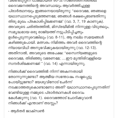
വീണ്ടെടുപ്പിന് പാകമായത്! 80-ാം സങ്കീർത്തനത്തിലെ
ദൈവജനത്തിന്റെ അവസ്ഥയും ആവർത്തിച്ചുള്ള
പ്രാർത്ഥനയും ഇങ്ങനെയായിരുന്നു: “ദൈവമേ, ഞങ്ങളെ
യഥാസ്ഥാനപ്പെടുത്തേണമേ; ഞങ്ങൾ രക്ഷപ്പെടേണ്ടതിന്നു
തിരു മുഖം പ്രകാശിപ്പിക്കേണമേ” (വാ. 3, 7, 19 കാണുക).
അവരുടെ ചരിത്രത്തിൽ, മിസ്രയീമിൽ നിന്നുള്ള വിടുതലും,
സമൃദ്ധമായ ഒരു രാജ്യത്ത് നട്ടുപിടിപ്പിച്ചതും
ഉൾപ്പെടുന്നുവെങ്കിലും (വാ. 8-11), ആ നല്ല സമയങ്ങൾ
കഴിഞ്ഞുപോയി. മത്സരം നിമിത്തം അവർ ദൈവത്തിന്റെ
ന്യായവിധി അനുഭവിക്കുകയായിരുന്നു (വാ. 12-13).
അതിനാൽ, അവരുടെ അപേക്ഷ: “സൈന്യങ്ങളുടെ
ദൈവമേ, തിരിഞ്ഞു വരേണമേ; ....ഈ മുന്തിരിവള്ളിയെ
സന്ദർശിക്കേണമേ! ” (വാ. 14) എന്നായിരുന്നു.
നിങ്ങൾക്ക് ദൈവത്തിൽ നിന്ന് അകന്നതായി
തോന്നുന്നുണ്ടോ? ആത്മീയ സന്തോഷം നഷ്ടപ്പെട്ടു
പോയിട്ടുണ്ടോ? യേശുവിനോട് ചേർന്ന്
നടക്കാത്തതുകൊണ്ടാണോ അത്? യഥാസ്ഥാനപ്പെടുന്നതിന്
വേണ്ടിയുള്ള നമ്മുടെ പ്രാർത്ഥനകൾ ദൈവം
കേൾക്കുന്നു (വാ. 1). ദൈവത്തോട് ചോദിക്കുവാൻ
നിങ്ങൾക്ക് എന്താണ് തടസ്സം?
- ആർതർ ജാക്സൺ