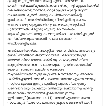
എന്റെ സുഹൃത്ത് റാലി തന്റെ എൺപത്തിയഞ്ചാം
ജന്മദിനത്തിലേക്ക് മുന്നേറിക്കൊണ്ടിരിക്കുന്നു! മുപ്പത്തിയഞ്ച്
വർഷങ്ങൾക്ക് മുമ്പ് അദ്ദേഹവുമായുള്ള എന്റെ ആദ്യ
സംഭാഷണം മുതൽ, അദ്ദേഹം പ്രചോദനത്തിന്റെ
ഉറവിടമാണ്. ജോലിയിൽനിന്നു വിരമിച്ചതിനു ശേഷം,
അദ്ദേഹം ഒരു പുസ്തകത്തിന്റെ കൈയെഴുത്തുപ്രതി
പൂർത്തിയാക്കി, മറ്റൊരു ശുശ്രൂഷാ സംരംഭം
ആരംഭിച്ചുവെന്ന് അദ്ദേഹം അടുത്തിടെ പരാമർശിച്ചപ്പോൾ
എനിക്ക് കൗതുകം തോന്നി, പക്ഷേ അതെന്നെ
അതിശയിപ്പിച്ചില്ല.
എൺപത്തിയഞ്ചാം വയസ്സിൽ, ബൈബിളിലെ കാലേബും
ജോലി നിർത്താൻ തയ്യാറായില്ല. ദൈവത്തിലുള്ള
അവന്റെ വിശ്വാസവും ഭക്തിയും ദശാബ്ദങ്ങൾ നീണ്ട
മരുഭൂമിയാത്ര തരണം ചെയ്യുവാനും യിസ്രായേലിന്
ദൈവം വാഗ്ദത്തം ചെയ്ത അവകാശം
സുരക്ഷിതമാക്കാനുള്ള യുദ്ധങ്ങൾ നയിക്കാനും അവനെ
ശക്തിപ്പെടുത്തി. അവൻ പറഞ്ഞു: “മോശെ എന്നെ അയച്ച
നാളിലെപ്പോലെ ഇന്നും എനിക്കു ആരോഗ്യം ഉണ്ടു;
പടവെട്ടുവാനും പോകയും വരികയും ചെയ്വാനും എന്റെ
ആരോഗ്യം അന്നത്തെപ്പോലെതന്നെ ഇന്നും
ഇരിക്കുന്നു’’ (യോശുവ 14:11). അവൻ എങ്ങനെ അതു
സാധിക്കും? “യഹോവ എന്നോടുകൂടെ ഉണ്ടെങ്കിൽ താൻ