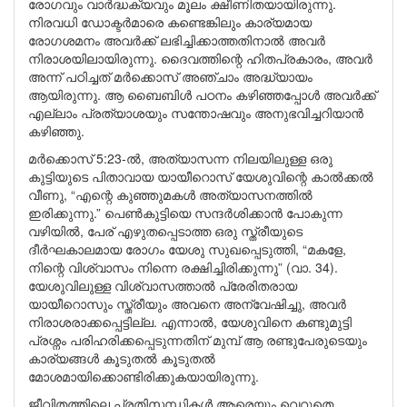
രോഗവും വാർദ്ധക്യവും മൂലം ക്ഷീണിതയായിരുന്നു.
നിരവധി ഡോക്ടർമാരെ കണ്ടെങ്കിലും കാര്യമായ
രോഗശമനം അവർക്ക് ലഭിച്ചിക്കാത്തതിനാൽ അവർ
നിരാശയിലായിരുന്നു. ദൈവത്തിന്റെ ഹിതപ്രകാരം, അവർ
അന്ന് പഠിച്ചത് മർക്കൊസ് അഞ്ചാം അദ്ധ്യായം
ആയിരുന്നു. ആ ബൈബിൾ പഠനം കഴിഞ്ഞപ്പോൾ അവർക്ക്
എല്ലാം പ്രത്യാശയും സന്തോഷവും അനുഭവിച്ചറിയാൻ
കഴിഞ്ഞു.
മർക്കൊസ് 5:23-ൽ, അത്യാസന്ന നിലയിലുള്ള ഒരു
കുട്ടിയുടെ പിതാവായ യായീറൊസ് യേശുവിന്റെ കാൽക്കൽ
വീണു, “എന്റെ കുഞ്ഞുമകൾ അത്യാസനത്തിൽ
ഇരിക്കുന്നു.” പെൺകുട്ടിയെ സന്ദർശിക്കാൻ പോകുന്ന
വഴിയിൽ, പേര് എഴുതപ്പെടാത്ത ഒരു സ്ത്രീയുടെ
ദീർഘകാലമായ രോഗം യേശു സുഖപ്പെടുത്തി, “മകളേ,
നിന്റെ വിശ്വാസം നിന്നെ രക്ഷിച്ചിരിക്കുന്നു” (വാ. 34).
യേശുവിലുള്ള വിശ്വാസത്താൽ പ്രേരിതരായ
യായീറൊസും സ്ത്രീയും അവനെ അന്വേഷിച്ചു, അവർ
നിരാശരാക്കപ്പെട്ടില്ല. എന്നാൽ, യേശുവിനെ കണ്ടുമുട്ടി
പ്രശ്നം പരിഹരിക്കപ്പെടുന്നതിന് മുമ്പ് ആ രണ്ടുപേരുടെയും
കാര്യങ്ങൾ കൂടുതൽ കൂടുതൽ
മോശമായിക്കൊണ്ടിരിക്കുകയായിരുന്നു.
ജീവിതത്തിലെ പ്രതിസന്ധികൾ ആരെയും വെറുതെ