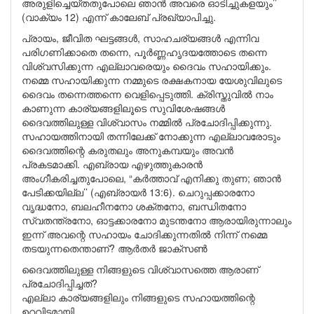
അരുളിച്ചെയ്തതുപോലെ ഞാൻ അവരെ ഓടിച്ചുകളയും’’
(വാക്യം 12) എന്ന് കാലേബ് പ്രഖ്യാപിച്ചു.
പ്രായം, ജീവിത ഘട്ടങ്ങൾ, സാഹചര്യങ്ങൾ എന്നിവ
പരിഗണിക്കാതെ തന്നെ, പൂർണ്ണഹൃദയത്തോടെ തന്നെ
വിശ്വസിക്കുന്ന എല്ലാവരെയും ദൈവം സഹായിക്കും.
നമ്മെ സഹായിക്കുന്ന നമ്മുടെ രക്ഷകനായ യേശുവിലുടെ
ദൈവം തന്നെത്തന്നെ വെളിപ്പെടുത്തി. ക്രിസ്തുവിൽ നാം
കാണുന്ന കാര്യങ്ങളിലൂടെ സുവിശേഷങ്ങൾ
ദൈവത്തിലുള്ള വിശ്വാസം നമ്മിൽ പ്രചോദിപ്പിക്കുന്നു.
സഹായത്തിനായി തന്നിലേക്ക് നോക്കുന്ന എല്ലാവരോടും
ദൈവത്തിന്റെ കരുതലും അനുകമ്പയും അവൻ
പ്രകടമാക്കി. എബ്രായ എഴുത്തുകാരൻ
അംഗീകരിച്ചതുപോലെ, “കർത്താവ് എനിക്കു തുണ; ഞാൻ
പേടിക്കയില്ല’’ (എബ്രായർ 13:6). ചെറുപ്പക്കാരനോ
വൃദ്ധനോ, ബലഹീനനോ ശക്തനോ, ബന്ധിതനോ
സ്വതന്ത്രനോ, ഓട്ടക്കാരനോ മുടന്തനോ ആരായിരുന്നാലും
ഇന്ന് അവന്റെ സഹായം ചോദിക്കുന്നതിൽ നിന്ന് നമ്മെ
തടയുന്നതെന്താണ്? ആർതർ ജാക്സൺ
ദൈവത്തിലുള്ള നിങ്ങളുടെ വിശ്വാസത്തെ ആരാണ്
പ്രചോദിപ്പിച്ചത്?
എല്ലാ കാര്യങ്ങളിലും നിങ്ങളുടെ സഹായത്തിന്റെ
ഉറവിടമായി