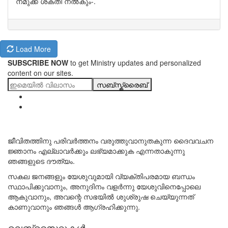
നമുക്ക് ശക്തി നൽകും-.
Load More
SUBSCRIBE NOW
to get Ministry updates and personalized
content on our sites.
സബ്സ്ക്രൈബ്
ജീവിതത്തിനു പരിവർത്തനം വരുത്തുവാനുതകുന്ന ദൈവവചന
ജ്ഞാനം എല്ലാവർക്കും ലഭ്യമാക്കുക എന്നതാകുന്നു
ഞങ്ങളുടെ ദൗത്യം.
സകല ജനങ്ങളും യേശുവുമായി വ്യക്തിപരമായ ബന്ധം
സ്ഥാപിക്കുവാനും, അനുദിനം വളർന്നു യേശുവിനെപ്പോലെ
ആകുവാനും, അവന്റെ സഭയിൽ ശുശ്രുഷ ചെയ്യുന്നത്
കാണുവാനും ഞങ്ങൾ ആഗ്രഹിക്കുന്നു.
വെബ്സൈറ്റുകൾ