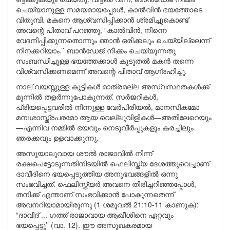
ചെയ്യാനുള്ള സമയമായപ്പോൾ, കാൽവിൻ ഭയത്തോടെ
വിതുമ്പി. മകനെ ആശ്വസിപ്പിക്കാൻ ശ്രമിച്ചുകൊണ്ട്
അവന്റെ പിതാവ് പറഞ്ഞു, “കാൽവിൻ, നിന്നെ
വേദനിപ്പിക്കുന്നതൊന്നും ഞാൻ ഒരിക്കലും ചെയ്യില്ലെന്ന്
നിനക്കറിയാം.’’ ബാൻഡേജ് നീക്കം ചെയ്യുന്നതു
സംബന്ധിച്ചുള്ള ഭയത്തേക്കാൾ കൂടുതൽ മകൻ തന്നെ
വിശ്വസിക്കണമെന്ന് അവന്റെ പിതാവ് ആഗ്രഹിച്ചു.
നാല് വയസ്സുള്ള കുട്ടികൾ മാത്രമല്ല അസ്വസ്ഥതകൾക്ക്
മുന്നിൽ തളർന്നുപോകുന്നത്. സർജറികൾ,
പ്രിയപ്പെട്ടവരിൽ നിന്നുള്ള വേർപിരിയൽ, മാനസികമോ
മനഃശാസ്ത്രപരമോ ആയ വെല്ലുവിളികൾ—അതിലേറെയും
—എന്നിവ നമ്മിൽ ഭയവും നെടുവീർപ്പുകളും കരച്ചിലും
ഞരക്കവും ഉളവാക്കുന്നു.
അസൂയാലുവായ ശൗൽ രാജാവിൽ നിന്ന്
രക്ഷപെട്ടോടുന്നതിനിടയിൽ ഫെലിസ്ത്യ ദേശത്തുവെച്ചാണ്
ദാവീദിനെ ഭയപ്പെടുത്തിയ അനുഭവങ്ങളിൽ ഒന്നു
സംഭവിച്ചത്. ഫെലിസ്ത്യർ അവനെ തിരിച്ചറിഞ്ഞപ്പോൾ,
തനിക്ക് എന്താണ് സംഭവിക്കാൻ പോകുന്നതെന്ന്
അവനറിയാമായിരുന്നു (1 ശമൂവൽ 21:10-11 കാണുക):
“ദാവീദ് ... ഗത്ത് രാജാവായ ആഖീശിനെ ഏറ്റവും
ഭയപ്പെട്ടു’’ (വാ. 12). ഈ അസുഖകരമായ