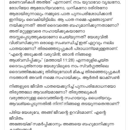
മരണവഴികൾ അത്രേ’’ എന്നാണ്. നാം യുവാവോ വൃദ്ധനോ,
രോഗിയോ ആരോഗ്യവാനോ, ധനികനോ ദരിദ്രനോ
ആരായിരുന്നാലും നമ്മുടെ പാത പുനഃപരിശോധിക്കാൻ
ഇനിയും വൈകിയിട്ടില്ല. ആ പാത നമ്മെ എങ്ങോട്ടാണ്
നയിക്കുന്നത്? അത് ദൈവത്തെ ബഹുമാനിക്കുന്നതാണോ?
അത് മറ്റുള്ളവരെ സഹായിക്കുകയാണോ
തടസ്സപ്പെടുത്തുകയാണോ ചെയ്യുന്നത്? യേശുവിൽ
വിശ്വസിക്കുന്ന ഒരാളെ സംബന്ധിച്ച് ഇത് ഏറ്റവും നല്ല
പാതയാണോ? തിരഞ്ഞെടുപ്പുകൾ പ്രാധാന്യമുള്ളതാണ്.
“എന്റെ അടുക്കൽ വരുവിൻ; ഞാൻ നിങ്ങളെ
ആശ്വസിപ്പിക്കും’’ (മത്തായി 11:28) എന്നരുളിച്ചെയ്ത
ദൈവപുത്രനായ യേശുവിലൂടെ നാം സ്വർഗ്ഗത്തിലെ
ദൈവത്തിങ്കലേക്കു തിരിയുമ്പോൾ മികച്ച തിരഞ്ഞെടുപ്പുകൾ
നടത്താൻ അവൻ നമ്മെ സഹായിക്കും. ആർതർ ജാക്സൺ
നിങ്ങളുടെ ജീവിത പാതയെക്കുറിച്ച് പുനഃപരിശോധനയോ
തിരുത്തലോ ആവശ്യമാണോ? തിരുത്തലുകൾ
വരുത്താനുള്ള ദൈവത്തിന്റെ സഹായവും ധൈര്യവും
ആവശ്യപ്പെടുന്നതിൽ നിന്ന് നിങ്ങളെ തടയുന്നതെന്താണ്?
പ്രിയ യേശുവേ, അങ്ങ് ജീവന്റെ ഉറവിടമാണ്. എന്റെ
ജീവിതം
അങ്ങേയ്ക്ക് സമർപ്പിക്കാനും അങ്ങയെ ബഹുമാനിക്കുന്ന
കാര്യങ്ങൾ