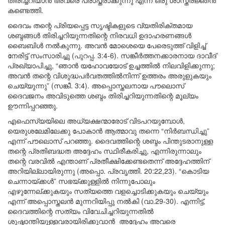
തിരിച്ചറിയാൻ അവരെ പ്രാപ്തരാക്കുന്നു എന്ന് ഒരു ശാസ്ത്രജ്ഞൻ
കണ്ടെത്തി.
ദൈവം തന്റെ പ്രിയപ്പെട്ട സൃഷ്ടികളുടെ വ്യതിരിക്തമായ
ശബ്ദങ്ങൾ തിരിച്ചറിയുന്നതിന്റെ നിരവധി ഉദാഹരണങ്ങൾ
ബൈബിൾ നൽകുന്നു. അവൻ മോശെയെ പേരെടുത്ത് വിളിച്ച്
നേരിട്ട് സംസാരിച്ചു (പുറപ്പ. 3:4-6). സങ്കീർത്തനക്കാരനായ ദാവീദ്
പ്രഖ്യാപിച്ചു, “ഞാൻ യഹോവയോട് ഉച്ചത്തിൽ നിലവിളിക്കുന്നു;
അവൻ തന്റെ വിശുദ്ധപർവതത്തിൽനിന്ന് ഉത്തരം അരുളുകയും
ചെയ്യുന്നു” (സങ്കീ. 3:4). അപ്പൊസ്തലനായ പൗലൊസ്
ദൈവജനം അവിടുത്തെ ശബ്ദം തിരിച്ചറിയുന്നതിന്റെ മൂല്യം
ഊന്നിപ്പറഞ്ഞു.
എഫെസ്യയിലെ അധ്യക്ഷന്മാരോട് വിടപറയുമ്പോൾ,
യെരുശലേമിലേക്കു പോകാൻ ആത്മാവു തന്നെ “നിർബന്ധിച്ചു”
എന്ന് പൗലൊസ് പറഞ്ഞു. ദൈവത്തിന്റെ ശബ്ദം പിന്തുടരാനുള്ള
തന്റെ പ്രതിബദ്ധത അദ്ദേഹം സ്ഥിരീകരിച്ചു, എന്നിരുന്നാലും
തന്റെ വരവിൽ എന്താണ് പ്രതീക്ഷിക്കേണ്ടതെന്ന് അദ്ദേഹത്തിന്
അറിയില്ലായിരുന്നു (അപ്പൊ. പ്രവൃത്തി. 20:22,23). “കൊടിയ
ചെന്നായ്ക്കൾ” സഭയ്ക്കുള്ളിൽ നിന്നുപോലും
എഴുന്നേല്ക്കുകയും സത്യത്തെ വളച്ചൊടിക്കുകയും ചെയ്യും
എന്ന് അപ്പൊസ്തലൻ മുന്നറിയിപ്പു നൽകി (വാ.29-30). എന്നിട്ട്,
ദൈവത്തിന്റെ സത്യം വിവേചിച്ചറിയുന്നതിൽ
ശുഷ്കാന്തിയുള്ളവരായിരിക്കുവാൻ അദ്ദേഹം അവരെ