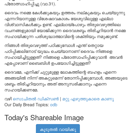
പ്രോത്സാഹിപ്പിച്ചു (വാ.31).
ദൈവം നമ്മെ കേൾക്കുകയും ഉത്തരം നല്കുകയും ചെയ്യുന്നു
എന്നറിയാനുള്ള വിശേഷാവകാശം യേശുവിലുള്ള എല്ലാ
വിശ്വാസികൾക്കും ഉണ്ട്. എല്ലായ്പോഴും തിരുവെഴുത്തിലെ
വചനങ്ങളുമായി യോജിക്കുന്ന ദൈവശബ്ദം തിരിച്ചറിയാൻ നമ്മെ
സഹായിക്കുന്ന പരിശുദ്ധാത്മാവിന്റെ ശക്തിയും നമുക്കുണ്ട്.
നിങ്ങൾ തിരുവെഴുത്ത് പഠിക്കുമ്പോൾ എന്ത് തെറ്റായ
പഠിപ്പിക്കലിനോട് യുദ്ധം ചെയ്യാനാണ് ദൈവം നിങ്ങളെ
സഹായിച്ചിട്ടുള്ളത്? നിങ്ങളെ പ്രോത്സാഹിപ്പിക്കുവാൻ അവൻ
എപ്പോഴാണ് ബൈബിൾ ഉപയോഗിച്ചിട്ടുള്ളത്?
ദൈവമേ, എനിക്ക് ചുറ്റുമുള്ള ലോകത്തിന്റെ ബഹളം എന്നെ
അങ്ങയിൽ നിന്ന് അകറ്റുമെന്ന് തോന്നിപ്പിക്കുമ്പോൾ, അങ്ങയുടെ
ശബ്ദം തിരിച്ചറിയാനും അത് അനുസരിക്കാനും എന്നെ
സഹായിക്കണമേ.
വഴി
സൊചിതൽ ഡിക്‌സൺ
|
മറ്റു എഴുത്തുകാരെ കാണൂ
Our Daily Bread Topics:
odb
Today's Shareable Image
കൂടുതൽ വായിക്കൂ