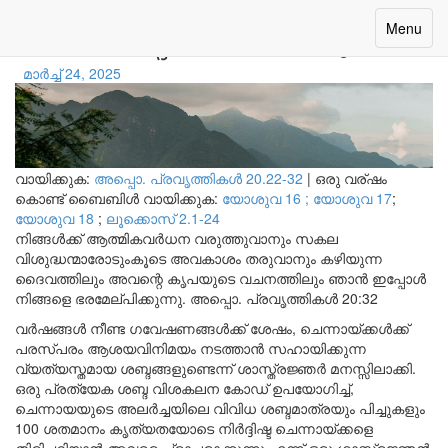
ദൈവശബ്ദം തിരിച്ചറിയുക
Toggle
Menu
navigatio
മാർച്ച് 24, 2025
വായിക്കുക:
അപ്പൊ. പ്രവൃത്തികള്‍ 20.22-32
|
ഒരു വര്ഷം
കൊണ്ട് ബൈബിൾ വായിക്കുക:
യോശുവ 16 ;
യോശുവ 17
;
യോശുവ 18
;
ലൂക്കൊസ് 2.1-24
നിങ്ങൾക്ക് ആത്മികവർധന വരുത്തുവാനും സകല
വിശുദ്ധന്മാരോടുംകൂടെ അവകാശം തരുവാനും കഴിയുന്ന
ദൈവത്തിലും അവന്റെ കൃപയുടെ വചനത്തിലും ഞാൻ ഇപ്പോൾ
നിങ്ങളെ ഭരമേല്പിക്കുന്നു. അപ്പൊ.
പ്രവൃത്തികൾ 20:32
വർഷങ്ങൾ നീണ്ട ഗവേഷണങ്ങൾക്ക് ശേഷം, ചെന്നായ്ക്കൾക്ക്
പരസ്പരം ആശയവിനിമയം നടത്താൻ സഹായിക്കുന്ന
വ്യത്യസ്തമായ ശബ്ദങ്ങളുണ്ടെന്ന് ശാസ്ത്രജ്ഞർ മനസ്സിലാക്കി.
ഒരു പ്രത്യേക ശബ്ദ വിശകലന കോഡ് ഉപയോഗിച്ച്,
ചെന്നായയുടെ അലർച്ചയിലെ വിവിധ ശബ്ദമാത്രയും പിച്ചുകളും
100 ശതമാനം കൃത്യതയോടെ നിർദ്ദിഷ്ട ചെന്നായ്ക്കളെ