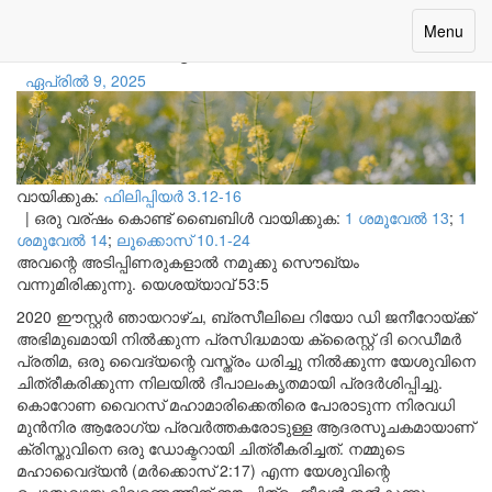
ആഴത്തിലുള്ള സൗഖ്യം
Toggle
Menu
navigatio
ഏപ്രിൽ 9, 2025
വായിക്കുക:
ഫിലിപ്പിയര്‍ 3.12-16
|
ഒരു വര്ഷം കൊണ്ട് ബൈബിൾ വായിക്കുക:
1 ശമൂവേല്‍ 13
;
1
ശമൂവേല്‍ 14
;
ലൂക്കൊസ് 10.1-24
അവന്റെ അടിപ്പിണരുകളാൽ നമുക്കു സൌഖ്യം
വന്നുമിരിക്കുന്നു.
യെശയ്യാവ് 53:5
2020 ഈസ്റ്റർ ഞായറാഴ്ച, ബ്രസീലിലെ റിയോ ഡി ജനീറോയ്ക്ക്
അഭിമുഖമായി നിൽക്കുന്ന പ്രസിദ്ധമായ ക്രൈസ്റ്റ് ദി റെഡീമർ
പ്രതിമ, ഒരു വൈദ്യന്റെ വസ്ത്രം ധരിച്ചു നിൽക്കുന്ന യേശുവിനെ
ചിത്രീകരിക്കുന്ന നിലയിൽ ദീപാലംകൃതമായി പ്രദർശിപ്പിച്ചു.
കൊറോണ വൈറസ് മഹാമാരിക്കെതിരെ പോരാടുന്ന നിരവധി
മുൻനിര ആരോഗ്യ പ്രവർത്തകരോടുള്ള ആദരസൂചകമായാണ്
ക്രിസ്തുവിനെ ഒരു ഡോക്ടറായി ചിത്രീകരിച്ചത്. നമ്മുടെ
മഹാവൈദ്യൻ (മർക്കൊസ് 2:17) എന്ന യേശുവിന്റെ