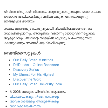
ജീവിതത്തിനു പരിവർത്തനം വരുത്തുവാനുതകുന്ന ദൈവവചന
ജ്ഞാനം എല്ലാവർക്കും ലഭ്യമാക്കുക എന്നതാകുന്നു
ഞങ്ങളുടെ ദൗത്യം.
സകല ജനങ്ങളും യേശുവുമായി വ്യക്തിപരമായ ബന്ധം
സ്ഥാപിക്കുവാനും, അനുദിനം വളർന്നു യേശുവിനെപ്പോലെ
ആകുവാനും, അവന്റെ സഭയിൽ ശുശ്രുഷ ചെയ്യുന്നത്
കാണുവാനും ഞങ്ങൾ ആഗ്രഹിക്കുന്നു.
വെബ്സൈറ്റുകൾ
Our Daily Bread Ministries
DHD India – Online Bookstore
Discovery Series
My Utmost For His Highest
Discover the Word
Our Daily Bread University India
© 2026
നമ്മുടെ പ്രതിദിന ആഹാരം
വ്യവസ്ഥകളും നിബന്ധനകളും
അവകാശങ്ങളും അനുമതികളും
സ്വാകാര്യത നയം