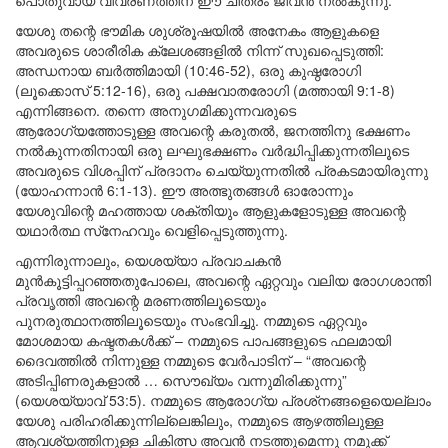
പൊതുവായ വിവരണത്തിന് ഈ ചിത്രം ജീവൻ നൽകുന്നു.
യേശു തന്റെ ഭൗമിക ശുശ്രൂഷയിൽ അനേകം ആളുകളെ
അവരുടെ ശാരീരിക ക്ലേശങ്ങളിൽ നിന്ന് സുഖപ്പെടുത്തി:
അന്ധനായ ബർത്തിമായി (10:46-52), ഒരു കുഷ്ഠരോഗി
(ലൂക്കൊസ് 5:12-16), ഒരു പക്ഷവാതരോഗി (മത്തായി 9:1-8)
എന്നിങ്ങനെ. തന്നെ അനുഗമിക്കുന്നവരുടെ
ആരോഗ്യത്തോടുള്ള അവന്റെ കരുതൽ, ജനത്തിനു ഭക്ഷണം
നൽകുന്നതിനായി ഒരു ലഘുഭക്ഷണം വർദ്ധിപ്പിക്കുന്നതിലൂടെ
അവരുടെ വിശപ്പിന് പ്രദാനം ചെയ്യുന്നതിൽ പ്രകടമായിരുന്നു
(യോഹന്നാൻ 6:1-13). ഈ അത്ഭുതങ്ങൾ ഓരോന്നും
യേശുവിന്റെ മഹത്തായ ശക്തിയും ആളുകളോടുള്ള അവന്റെ
യഥാർത്ഥ സ്‌നേഹവും വെളിപ്പെടുത്തുന്നു.
എന്നിരുന്നാലും, യെശയ്യാ പ്രവാചകൻ
മുൻകൂട്ടിപ്പറഞ്ഞതുപോലെ, അവന്റെ ഏറ്റവും വലിയ രോഗശാന്തി
പ്രവൃത്തി അവന്റെ മരണത്തിലൂടെയും
പുനരുത്ഥാനത്തിലൂടെയും സംഭവിച്ചു. നമ്മുടെ ഏറ്റവും
മോശമായ കഷ്ടതകൾക്ക് – നമ്മുടെ പാപങ്ങളുടെ ഫലമായി
ദൈവത്തിൽ നിന്നുള്ള നമ്മുടെ വേർപാടിന് – “അവന്റെ
അടിപ്പിണരുകളാൽ … സൌഖ്യം വന്നുമിരിക്കുന്നു”
(യെശയ്യാവ് 53:5). നമ്മുടെ ആരോഗ്യ പ്രശ്‌നങ്ങളെയെല്ലാം
യേശു പരിഹരിക്കുന്നില്ലെങ്കിലും, നമ്മുടെ ആഴത്തിലുള്ള
ആവശ്യത്തിനുള്ള ചികിത്സ അവൻ നടത്തുമെന്നു നമുക്ക്