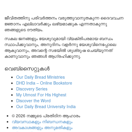
ജീവിതത്തിനു പരിവർത്തനം വരുത്തുവാനുതകുന്ന ദൈവവചന
ജ്ഞാനം എല്ലാവർക്കും ലഭ്യമാക്കുക എന്നതാകുന്നു
ഞങ്ങളുടെ ദൗത്യം.
സകല ജനങ്ങളും യേശുവുമായി വ്യക്തിപരമായ ബന്ധം
സ്ഥാപിക്കുവാനും, അനുദിനം വളർന്നു യേശുവിനെപ്പോലെ
ആകുവാനും, അവന്റെ സഭയിൽ ശുശ്രുഷ ചെയ്യുന്നത്
കാണുവാനും ഞങ്ങൾ ആഗ്രഹിക്കുന്നു.
വെബ്സൈറ്റുകൾ
Our Daily Bread Ministries
DHD India – Online Bookstore
Discovery Series
My Utmost For His Highest
Discover the Word
Our Daily Bread University India
© 2026
നമ്മുടെ പ്രതിദിന ആഹാരം
വ്യവസ്ഥകളും നിബന്ധനകളും
അവകാശങ്ങളും അനുമതികളും