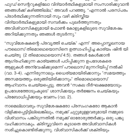
ഫുഡ് സെന്ററുകളിലോ വിദ്യാർത്ഥികളുമായി സംസാരിക്കുവാൻ
ഞങ്ങൾക്ക് കഴിഞ്ഞില്ല,” അവൾ പറഞ്ഞു. “എന്നാൽ പരസ്പരം
പ്രാർത്ഥിക്കുന്നതിനായി സൂം വഴി ക്രിസ്തീയ
വിദ്യാർത്ഥികളുമായി സമ്പർക്കം പുലർത്തുന്നതും
അവിശ്വാസികളുമായി ഫോൺ കോളുകളിലൂടെ സുവിശേഷം
അറിയിക്കുന്നതും ഞങ്ങൾ തുടർന്നു.”
“സുവിശേഷകന്റെ പ്രവൃത്തി ചെയ്ക” എന്ന് അപ്പൊസ്തലനായ
പൗലൊസ് തിമൊഥെയൊസിനെ ഉത്സാഹിപ്പിച്ച കാര്യം ഷിൻ യി
ചെയ്തു (2 തിമൊഥെയൊസ് 4:5). തങ്ങൾ കേൾക്കാൻ
ആഗ്രഹിക്കുന്ന കാര്യങ്ങൾ പഠിപ്പിക്കുന്ന ഉപദേശകരെ
ആളുകൾ അന്വേഷിക്കുമെന്ന് പൗലൊസ് മുന്നറിയിപ്പ് നൽകി
(വാ. 3-4). എന്നിരുന്നാലും ധൈര്യമായിരിക്കാനും ”സമയത്തും
അസമയത്തും ഒരുങ്ങിയിരിക്കാനും” തിമൊഥെയൊസ്
ആഹ്വാനം ചെയ്യപ്പെട്ടു. അവൻ “സകല ദീർഘക്ഷമയോടും
ഉപദേശത്തോടുംകൂടെ” ശാസിക്കയും തർജ്ജനം ചെയ്കയും
പ്രബോധിപ്പിക്കയും വേണം (വാ. 2).
നാമെല്ലാവരും സുവിശേഷകരോ പ്രസംഗകരോ ആകാൻ
വിളിക്കപ്പെട്ടിട്ടില്ലെങ്കിലും, നമുക്ക് ചുറ്റുമുള്ളവരുമായി നമ്മുടെ
വിശ്വാസം പങ്കിടുന്നതിൽ നമുക്ക് ഓരോരുത്തർക്കും ഒരു പങ്കു
വഹിക്കാനാകും. ക്രിസ്തുവിനെ കൂടാതെ അവിശ്വാസികൾ
നശിച്ചുകൊണ്ടിരിക്കുന്നു. വിശ്വാസികൾക്ക് ശക്തിയും