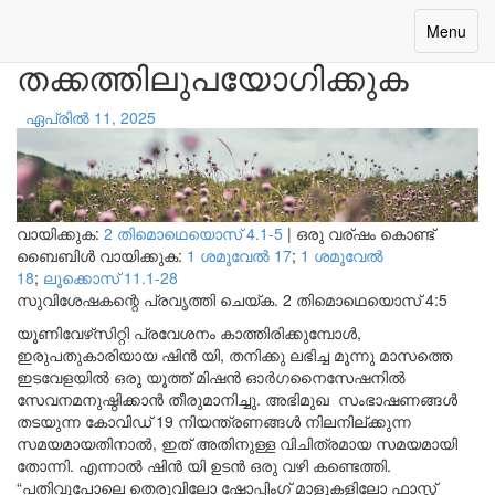
അവസരം
Toggle
Menu
navigatio
തക്കത്തിലുപയോഗിക്കുക
ഏപ്രിൽ 11, 2025
വായിക്കുക:
2 തിമൊഥെയൊസ് 4.1-5
|
ഒരു വര്ഷം കൊണ്ട്
ബൈബിൾ വായിക്കുക:
1 ശമൂവേല്‍ 17
;
1 ശമൂവേല്‍
18
;
ലൂക്കൊസ് 11.1-28
സുവിശേഷകന്റെ പ്രവൃത്തി ചെയ്ക.
2 തിമൊഥെയൊസ് 4:5
യൂണിവേഴ്‌സിറ്റി പ്രവേശനം കാത്തിരിക്കുമ്പോൾ,
ഇരുപതുകാരിയായ ഷിൻ യി, തനിക്കു ലഭിച്ച മൂന്നു മാസത്തെ
ഇടവേളയിൽ ഒരു യൂത്ത് മിഷൻ ഓർഗനൈസേഷനിൽ
സേവനമനുഷ്ഠിക്കാൻ തീരുമാനിച്ചു. അഭിമുഖ സംഭാഷണങ്ങൾ
തടയുന്ന കോവിഡ് 19 നിയന്ത്രണങ്ങൾ നിലനില്ക്കുന്ന
സമയമായതിനാൽ, ഇത് അതിനുള്ള വിചിത്രമായ സമയമായി
തോന്നി. എന്നാൽ ഷിൻ യി ഉടൻ ഒരു വഴി കണ്ടെത്തി.
“പതിവുപോലെ തെരുവിലോ ഷോപ്പിംഗ് മാളുകളിലോ ഫാസ്റ്റ്