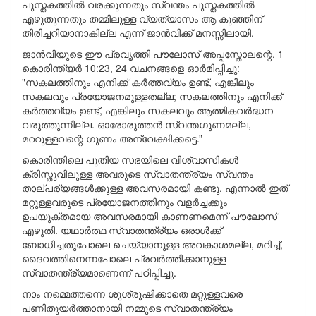
പുസ്തകത്തിൽ വരക്കുന്നതും സ്വന്തം പുസ്തകത്തിൽ
എഴുതുന്നതും തമ്മിലുള്ള വ്യത്യാസം ആ കുഞ്ഞിന്
തിരിച്ചറിയാനാകില്ല എന്ന് ജാൻവിക്ക് മനസ്സിലായി.
ജാൻവിയുടെ ഈ പ്രവൃത്തി പൗലോസ് അപ്പസ്തോലന്റെ, 1
കൊരിന്ത്യർ 10:23, 24 വചനങ്ങളെ ഓർമിപ്പിച്ചു:
"സകലത്തിനും എനിക്ക് കർത്തവ്യം ഉണ്ട്, എങ്കിലും
സകലവും പ്രയോജനമുള്ളതല്ല; സകലത്തിനും എനിക്ക്
കർത്തവ്യം ഉണ്ട്, എങ്കിലും സകലവും ആത്മികവർദ്ധന
വരുത്തുന്നില്ല. ഓരോരുത്തൻ സ്വന്തഗുണമല്ല,
മററുള്ളവന്റെ ഗുണം അന്വേക്ഷിക്കട്ടെ.”
കൊരിന്തിലെ പുതിയ സഭയിലെ വിശ്വാസികൾ
ക്രിസ്തുവിലുള്ള അവരുടെ സ്വാതന്ത്ര്യം സ്വന്തം
താല്പര്യങ്ങൾക്കുള്ള അവസരമായി കണ്ടു. എന്നാൽ ഇത്
മറ്റുള്ളവരുടെ പ്രയോജനത്തിനും വളർച്ചക്കും
ഉപയുക്തമായ അവസരമായി കാണണമെന്ന് പൗലോസ്
എഴുതി. യഥാർത്ഥ സ്വാതന്ത്ര്യം ഒരാൾക്ക്
ബോധിച്ചതുപോലെ ചെയ്യാനുള്ള അവകാശമല്ല, മറിച്ച്,
ദൈവത്തിനെന്നപോലെ പ്രവർത്തിക്കാനുള്ള
സ്വാതന്ത്ര്യമാണെന്ന് പഠിപ്പിച്ചു.
നാം നമ്മെത്തന്നെ ശുശ്രൂഷിക്കാതെ മറ്റുള്ളവരെ
പണിതുയർത്താനായി നമ്മുടെ സ്വാതന്ത്ര്യം