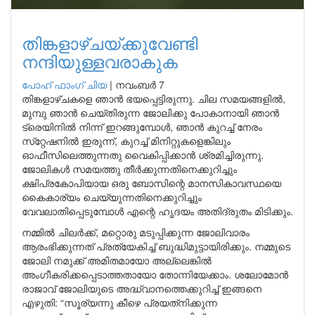
തിങ്കളാഴ്ചയ്ക്കുവേണ്ടി
നന്ദിയുള്ളവരാകുക
പോഹ് ഫാംഗ് ചിയ
|
നവംബർ 7
തിങ്കളാഴ്ചകളെ ഞാൻ ഭയപ്പെട്ടിരുന്നു. ചില സമയങ്ങളിൽ,
മുമ്പു ഞാൻ ചെയ്തിരുന്ന ജോലിക്കു പോകാനായി ഞാൻ
ട്രെയിനിൽ നിന്ന് ഇറങ്ങുമ്പോൾ, ഞാൻ കുറച്ച് നേരം
സ്‌റ്റേഷനിൽ ഇരുന്ന്, കുറച്ച് മിനിറ്റുകളെങ്കിലും
ഓഫീസിലെത്തുന്നതു വൈകിപ്പിക്കാൻ ശ്രമിച്ചിരുന്നു.
ജോലികൾ സമയത്തു തീർക്കുന്നതിനെക്കുറിച്ചും
ക്ഷിപ്രകോപിയായ ഒരു ബോസിന്റെ മാനസികാവസ്ഥയെ
കൈകാര്യം ചെയ്യുന്നതിനെക്കുറിച്ചും
വേവലാതിപ്പെടുമ്പോൾ എന്റെ ഹൃദയം അതിദ്രുതം മിടിക്കും.
നമ്മിൽ ചിലർക്ക്, മറ്റൊരു മടുപ്പിക്കുന്ന ജോലിവാരം
ആരംഭിക്കുന്നത് പ്രത്യേകിച്ച് ബുദ്ധിമുട്ടായിരിക്കും. നമ്മുടെ
ജോലി നമുക്ക് അമിതമായോ അല്ലെങ്കിൽ
അംഗീകരിക്കപ്പെടാത്തതായോ തോന്നിയേക്കാം. ശലോമോൻ
രാജാവ് ജോലിയുടെ അദ്ധ്വാനത്തെക്കുറിച്ച് ഇങ്ങനെ
എഴുതി: “സൂര്യന്നു കീഴെ പ്രയത്‌നിക്കുന്ന