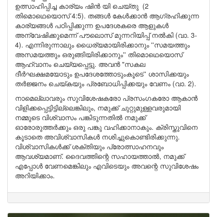
ഉത്സാഹിപ്പിച്ച കാര്യം ഷിൻ യി ചെയ്തു (2
തിമൊഥെയൊസ് 4:5). തങ്ങൾ കേൾക്കാൻ ആഗ്രഹിക്കുന്ന
കാര്യങ്ങൾ പഠിപ്പിക്കുന്ന ഉപദേശകരെ ആളുകൾ
അന്വേഷിക്കുമെന്ന് പൗലൊസ് മുന്നറിയിപ്പ് നൽകി (വാ. 3-
4). എന്നിരുന്നാലും ധൈര്യമായിരിക്കാനും ''സമയത്തും
അസമയത്തും ഒരുങ്ങിയിരിക്കാനും'' തിമൊഥെയൊസ്
ആഹ്വാനം ചെയ്യപ്പെട്ടു. അവൻ "സകല
ദീർഘക്ഷമയോടും ഉപദേശത്തോടുംകൂടെ'' ശാസിക്കയും
തർജ്ജനം ചെയ്കയും പ്രബോധിപ്പിക്കയും വേണം (വാ. 2).
നാമെല്ലാവരും സുവിശേഷകരോ പ്രസംഗകരോ ആകാൻ
വിളിക്കപ്പെട്ടിട്ടില്ലെങ്കിലും, നമുക്ക് ചുറ്റുമുള്ളവരുമായി
നമ്മുടെ വിശ്വാസം പങ്കിടുന്നതിൽ നമുക്ക്
ഓരോരുത്തർക്കും ഒരു പങ്കു വഹിക്കാനാകും. ക്രിസ്തുവിനെ
കൂടാതെ അവിശ്വാസികൾ നശിച്ചുകൊണ്ടിരിക്കുന്നു.
വിശ്വാസികൾക്ക് ശക്തിയും പ്രോത്സാഹനവും
ആവശ്യമാണ്. ദൈവത്തിന്റെ സഹായത്താൽ, നമുക്ക്
എപ്പോൾ വേണമെങ്കിലും എവിടെയും അവന്റെ സുവിശേഷം
അറിയിക്കാം.