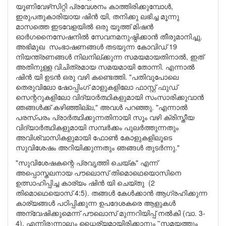
യൂണിവേഴ്‌സിറ്റി പ്രവേശനം കാത്തിരിക്കുമ്പോൾ,
ഇരുപതുകാരിയായ ഷിൻ യി, തനിക്കു ലഭിച്ച മൂന്നു
മാസത്തെ ഇടവേളയിൽ ഒരു യൂത്ത് മിഷൻ
ഓർഗനൈസേഷനിൽ സേവനമനുഷ്ഠിക്കാൻ തീരുമാനിച്ചു.
അഭിമുഖ സംഭാഷണങ്ങൾ തടയുന്ന കോവിഡ് 19
നിയന്ത്രണങ്ങൾ നിലനില്ക്കുന്ന സമയമായതിനാൽ, ഇത്
അതിനുള്ള വിചിത്രമായ സമയമായി തോന്നി. എന്നാൽ
ഷിൻ യി ഉടൻ ഒരു വഴി കണ്ടെത്തി. "പതിവുപോലെ
തെരുവിലോ ഷോപ്പിംഗ് മാളുകളിലോ ഫാസ്റ്റ് ഫുഡ്
സെന്ററുകളിലോ വിദ്യാർത്ഥികളുമായി സംസാരിക്കുവാൻ
ഞങ്ങൾക്ക് കഴിഞ്ഞില്ല," അവൾ പറഞ്ഞു. "എന്നാൽ
പരസ്പരം പ്രാർത്ഥിക്കുന്നതിനായി സൂം വഴി ക്രിസ്തീയ
വിദ്യാർത്ഥികളുമായി സമ്പർക്കം പുലർത്തുന്നതും
അവിശ്വാസികളുമായി ഫോൺ കോളുകളിലൂടെ
സുവിശേഷം അറിയിക്കുന്നതും ഞങ്ങൾ തുടർന്നു."
"സുവിശേഷകന്റെ പ്രവൃത്തി ചെയ്ക" എന്ന്
അപ്പൊസ്തലനായ പൗലൊസ് തിമൊഥെയൊസിനെ
ഉത്സാഹിപ്പിച്ച കാര്യം ഷിൻ യി ചെയ്തു (2
തിമൊഥെയൊസ് 4:5). തങ്ങൾ കേൾക്കാൻ ആഗ്രഹിക്കുന്ന
കാര്യങ്ങൾ പഠിപ്പിക്കുന്ന ഉപദേശകരെ ആളുകൾ
അന്വേഷിക്കുമെന്ന് പൗലൊസ് മുന്നറിയിപ്പ് നൽകി (വാ. 3-
4). എന്നിരുന്നാലും ധൈര്യമായിരിക്കാനും ''സമയത്തും