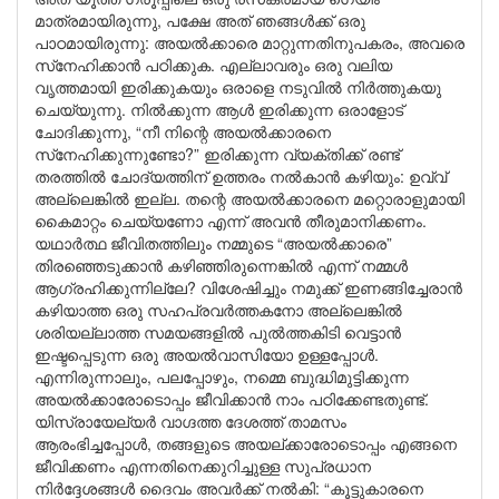
മാത്രമായിരുന്നു, പക്ഷേ അത് ഞങ്ങൾക്ക് ഒരു
പാഠമായിരുന്നു: അയൽക്കാരെ മാറ്റുന്നതിനുപകരം, അവരെ
സ്‌നേഹിക്കാൻ പഠിക്കുക. എല്ലാവരും ഒരു വലിയ
വൃത്തമായി ഇരിക്കുകയും ഒരാളെ നടുവിൽ നിർത്തുകയു
ചെയ്യുന്നു. നിൽക്കുന്ന ആൾ ഇരിക്കുന്ന ഒരാളോട്
ചോദിക്കുന്നു, “നീ നിന്റെ അയൽക്കാരനെ
സ്‌നേഹിക്കുന്നുണ്ടോ?” ഇരിക്കുന്ന വ്യക്തിക്ക് രണ്ട്
തരത്തിൽ ചോദ്യത്തിന് ഉത്തരം നൽകാൻ കഴിയും: ഉവ്വ്
അല്ലെങ്കിൽ ഇല്ല. തന്റെ അയൽക്കാരനെ മറ്റൊരാളുമായി
കൈമാറ്റം ചെയ്യണോ എന്ന് അവൻ തീരുമാനിക്കണം.
യഥാർത്ഥ ജീവിതത്തിലും നമ്മുടെ “അയൽക്കാരെ”
തിരഞ്ഞെടുക്കാൻ കഴിഞ്ഞിരുന്നെങ്കിൽ എന്ന് നമ്മൾ
ആഗ്രഹിക്കുന്നില്ലേ? വിശേഷിച്ചും നമുക്ക് ഇണങ്ങിച്ചേരാൻ
കഴിയാത്ത ഒരു സഹപ്രവർത്തകനോ അല്ലെങ്കിൽ
ശരിയല്ലാത്ത സമയങ്ങളിൽ പുൽത്തകിടി വെട്ടാൻ
ഇഷ്ടപ്പെടുന്ന ഒരു അയൽവാസിയോ ഉള്ളപ്പോൾ.
എന്നിരുന്നാലും, പലപ്പോഴും, നമ്മെ ബുദ്ധിമുട്ടിക്കുന്ന
അയൽക്കാരോടൊപ്പം ജീവിക്കാൻ നാം പഠിക്കേണ്ടതുണ്ട്.
യിസ്രായേല്യർ വാഗ്ദത്ത ദേശത്ത് താമസം
ആരംഭിച്ചപ്പോൾ, തങ്ങളുടെ അയല്ക്കാരോടൊപ്പം എങ്ങനെ
ജീവിക്കണം എന്നതിനെക്കുറിച്ചുള്ള സുപ്രധാന
നിർദ്ദേശങ്ങൾ ദൈവം അവർക്ക് നൽകി: “കൂട്ടുകാരനെ