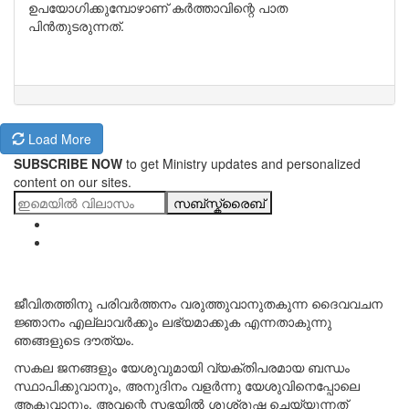
ഉപയോഗിക്കുമ്പോഴാണ് കർത്താവിന്റെ പാത
പിൻതുടരുന്നത്.
Load More
SUBSCRIBE NOW
to get Ministry updates and personalized
content on our sites.
സബ്സ്ക്രൈബ്
ജീവിതത്തിനു പരിവർത്തനം വരുത്തുവാനുതകുന്ന ദൈവവചന
ജ്ഞാനം എല്ലാവർക്കും ലഭ്യമാക്കുക എന്നതാകുന്നു
ഞങ്ങളുടെ ദൗത്യം.
സകല ജനങ്ങളും യേശുവുമായി വ്യക്തിപരമായ ബന്ധം
സ്ഥാപിക്കുവാനും, അനുദിനം വളർന്നു യേശുവിനെപ്പോലെ
ആകുവാനും, അവന്റെ സഭയിൽ ശുശ്രുഷ ചെയ്യുന്നത്