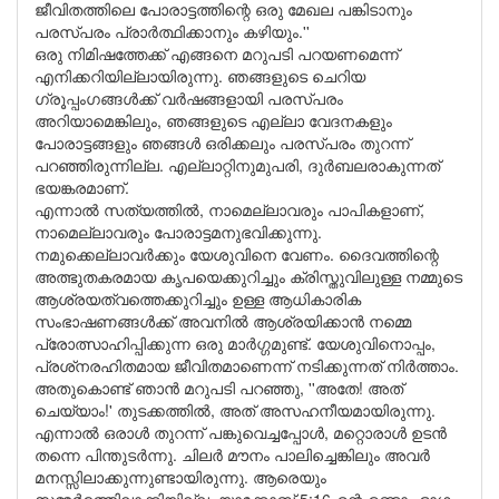
ജീവിതത്തിലെ പോരാട്ടത്തിന്റെ ഒരു മേഖല പങ്കിടാനും
പരസ്പരം പ്രാർത്ഥിക്കാനും കഴിയും.''
ഒരു നിമിഷത്തേക്ക് എങ്ങനെ മറുപടി പറയണമെന്ന്
എനിക്കറിയില്ലായിരുന്നു. ഞങ്ങളുടെ ചെറിയ
ഗ്രൂപ്പംഗങ്ങൾക്ക് വർഷങ്ങളായി പരസ്പരം
അറിയാമെങ്കിലും, ഞങ്ങളുടെ എല്ലാ വേദനകളും
പോരാട്ടങ്ങളും ഞങ്ങൾ ഒരിക്കലും പരസ്പരം തുറന്ന്
പറഞ്ഞിരുന്നില്ല. എല്ലാറ്റിനുമുപരി, ദുർബലരാകുന്നത്
ഭയങ്കരമാണ്.
എന്നാൽ സത്യത്തിൽ, നാമെല്ലാവരും പാപികളാണ്,
നാമെല്ലാവരും പോരാട്ടമനുഭവിക്കുന്നു.
നമുക്കെല്ലാവർക്കും യേശുവിനെ വേണം. ദൈവത്തിന്റെ
അത്ഭുതകരമായ കൃപയെക്കുറിച്ചും ക്രിസ്തുവിലുള്ള നമ്മുടെ
ആശ്രയത്വത്തെക്കുറിച്ചും ഉള്ള ആധികാരിക
സംഭാഷണങ്ങൾക്ക് അവനിൽ ആശ്രയിക്കാൻ നമ്മെ
പ്രോത്സാഹിപ്പിക്കുന്ന ഒരു മാർഗ്ഗമുണ്ട്. യേശുവിനൊപ്പം,
പ്രശ്‌നരഹിതമായ ജീവിതമാണെന്ന് നടിക്കുന്നത് നിർത്താം.
അതുകൊണ്ട് ഞാൻ മറുപടി പറഞ്ഞു, ''അതേ! അത്
ചെയ്യാം!' തുടക്കത്തിൽ, അത് അസഹനീയമായിരുന്നു.
എന്നാൽ ഒരാൾ തുറന്ന് പങ്കുവെച്ചപ്പോൾ, മറ്റൊരാൾ ഉടൻ
തന്നെ പിന്തുടർന്നു. ചിലർ മൗനം പാലിച്ചെങ്കിലും അവർ
മനസ്സിലാക്കുന്നുണ്ടായിരുന്നു. ആരെയും