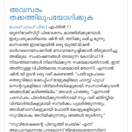
അവസരം
തക്കത്തിലുപയോഗിക്കുക
പോഹ് ഫാംഗ് ചിയ
|
ഏപ്രിൽ 11
യൂണിവേഴ്‌സിറ്റി പ്രവേശനം കാത്തിരിക്കുമ്പോൾ,
ഇരുപതുകാരിയായ ഷിൻ യി, തനിക്കു ലഭിച്ച മൂന്നു
മാസത്തെ ഇടവേളയിൽ ഒരു യൂത്ത് മിഷൻ
ഓർഗനൈസേഷനിൽ സേവനമനുഷ്ഠിക്കാൻ തീരുമാനിച്ചു.
അഭിമുഖ സംഭാഷണങ്ങൾ തടയുന്ന കോവിഡ് 19
നിയന്ത്രണങ്ങൾ നിലനില്ക്കുന്ന സമയമായതിനാൽ, ഇത്
അതിനുള്ള വിചിത്രമായ സമയമായി തോന്നി. എന്നാൽ
ഷിൻ യി ഉടൻ ഒരു വഴി കണ്ടെത്തി. "പതിവുപോലെ
തെരുവിലോ ഷോപ്പിംഗ് മാളുകളിലോ ഫാസ്റ്റ് ഫുഡ്
സെന്ററുകളിലോ വിദ്യാർത്ഥികളുമായി സംസാരിക്കുവാൻ
ഞങ്ങൾക്ക് കഴിഞ്ഞില്ല," അവൾ പറഞ്ഞു. "എന്നാൽ
പരസ്പരം പ്രാർത്ഥിക്കുന്നതിനായി സൂം വഴി ക്രിസ്തീയ
വിദ്യാർത്ഥികളുമായി സമ്പർക്കം പുലർത്തുന്നതും
അവിശ്വാസികളുമായി ഫോൺ കോളുകളിലൂടെ
സുവിശേഷം അറിയിക്കുന്നതും ഞങ്ങൾ തുടർന്നു."
"സുവിശേഷകന്റെ പ്രവൃത്തി ചെയ്ക" എന്ന്
അപ്പൊസ്തലനായ പൗലൊസ് തിമൊഥെയൊസിനെ