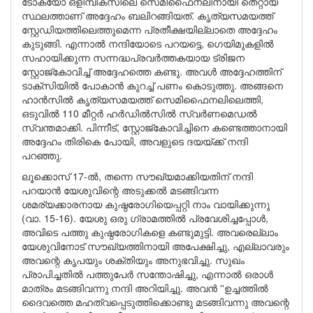
ടോക്യോ ഒളിമ്പിക്‌സിലെ സെമിഫൈനലിനായി തെറ്റായ
സ്ഥലത്താണ് അദ്ദേഹം ബലിറങ്ങിയത്. കൃത്യസമയത്ത്
സ്റ്റേഡിയത്തിലെത്തുമെന്ന പ്രതീക്ഷയില്ലാതെ അദ്ദേഹം
കുടുങ്ങി. എന്നാൽ നന്ദിയോടെ പറയട്ടെ, ഗെയിമുകളിൽ
സഹായിക്കുന്ന സന്നദ്ധപ്രവർത്തകയായ ട്രിജന
സ്റ്റോജ്‌കോവിച്ച് അദ്ദേഹത്തെ കണ്ടു. അവൾ അദ്ദേഹത്തിന്
ടാക്‌സിയിൽ പോകാൻ കുറച്ച് പണം കൊടുത്തു. അങ്ങനെ
ഹാൻസിൽ കൃത്യസമയത്ത് സെമിഫൈനലിലെത്തി,
ഒടുവിൽ 110 മീറ്റർ ഹർഡിൽസിൽ സ്വർണമെഡൽ
സ്വന്തമാക്കി. പിന്നീട്, സ്റ്റോജ്‌കോവിച്ചിനെ കണ്ടെത്താനായി
അദ്ദേഹം തിരികെ പോയി, അവളുടെ ദയയ്ക്ക് നന്ദി
പറഞ്ഞു.
ലൂക്കൊസ് 17-ൽ, തന്നെ സൗഖ്യമാക്കിയതിന് നന്ദി
പറയാൻ യേശുവിന്റെ അടുക്കൽ മടങ്ങിവന്ന
ശമര്യക്കാരനായ കുഷ്ഠരോഗിയെപ്പറ്റി നാം വായിക്കുന്നു
(വാ. 15-16). യേശു ഒരു ഗ്രാമത്തിൽ പ്രവേശിച്ചപ്പോൾ,
അവിടെ പത്തു കുഷ്ഠരോഗികളെ കണ്ടുമുട്ടി. അവരെല്ലാം
യേശുവിനോട് സൗഖ്യത്തിനായി അപേക്ഷിച്ചു, എല്ലാവരും
അവന്റെ കൃപയും ശക്തിയും അനുഭവിച്ചു. സുഖം
പ്രാപിച്ചതിൽ പത്തുപേർ സന്തോഷിച്ചു, എന്നാൽ ഒരാൾ
മാത്രം മടങ്ങിവന്നു നന്ദി അറിയിച്ചു. അവൻ ''ഉച്ചത്തിൽ
ദൈവത്തെ മഹത്വപ്പെടുത്തിക്കൊണ്ടു മടങ്ങിവന്നു അവന്റെ