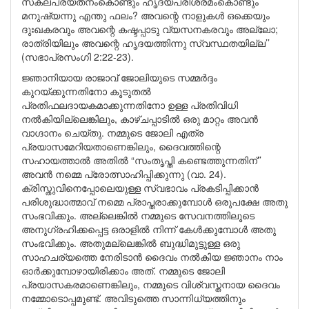
സകലപ്രയത്‌നംകൊണ്ടും ഹൃദയപരിശ്രമംകൊണ്ടും
മനുഷ്യന്നു എന്തു ഫലം? അവന്റെ നാളുകൾ ഒക്കെയും
ദുഃഖകരവും അവന്റെ കഷ്ടപ്പാടു വ്യസനകരവും അല്ലോ;
രാത്രിയിലും അവന്റെ ഹൃദയത്തിന്നു സ്വസ്ഥതയില്ല’’
(സഭാപ്രസംഗി 2:22-23).
ജ്ഞാനിയായ രാജാവ് ജോലിയുടെ സമ്മർദ്ദം
കുറയ്ക്കുന്നതിനോ കൂടുതൽ
പ്രതിഫലദായകമാക്കുന്നതിനോ ഉള്ള പ്രതിവിധി
നൽകിയില്ലെങ്കിലും, കാഴ്ചപ്പാടിൽ ഒരു മാറ്റം അവൻ
വാഗ്ദാനം ചെയ്തു. നമ്മുടെ ജോലി എത്ര
പ്രയാസമേറിയതാണെങ്കിലും, ദൈവത്തിന്റെ
സഹായത്താൽ അതിൽ “സംതൃപ്തി കണ്ടെത്തുന്നതിന്’’
അവൻ നമ്മെ പ്രോത്സാഹിപ്പിക്കുന്നു (വാ. 24).
ക്രിസ്തുവിനെപ്പോലെയുള്ള സ്വഭാവം പ്രകടിപ്പിക്കാൻ
പരിശുദ്ധാത്മാവ് നമ്മെ പ്രാപ്തരാക്കുമ്പോൾ ഒരുപക്ഷേ അതു
സംഭവിക്കും. അല്ലെങ്കിൽ നമ്മുടെ സേവനത്തിലൂടെ
അനുഗ്രഹിക്കപ്പെട്ട ഒരാളിൽ നിന്ന് കേൾക്കുമ്പോൾ അതു
സംഭവിക്കും. അതുമല്ലെങ്കിൽ ബുദ്ധിമുട്ടുള്ള ഒരു
സാഹചര്യത്തെ നേരിടാൻ ദൈവം നൽകിയ ജ്ഞാനം നാം
ഓർക്കുമ്പോഴായിരിക്കാം അത്. നമ്മുടെ ജോലി
പ്രയാസകരമാണെങ്കിലും, നമ്മുടെ വിശ്വസ്തനായ ദൈവം
നമ്മോടൊപ്പമുണ്ട്. അവിടുത്തെ സാന്നിധ്യത്തിനും