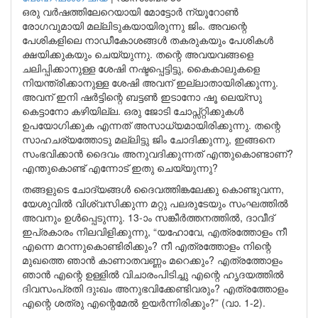
ഒരു വർഷത്തിലേറെയായി മോട്ടോർ ന്യൂറോൺ
രോഗവുമായി മല്ലിടുകയായിരുന്നു ജിം. അവന്റെ
പേശികളിലെ നാഡീകോശങ്ങൾ തകരുകയും പേശികൾ
ക്ഷയിക്കുകയും ചെയ്യുന്നു. തന്റെ അവയവങ്ങളെ
ചലിപ്പിക്കാനുള്ള ശേഷി നഷ്ടപ്പെട്ടിട്ടു, കൈകാലുകളെ
നിയന്ത്രിക്കാനുള്ള ശേഷി അവന് ഇല്ലാതായിരിക്കുന്നു.
അവന് ഇനി ഷർട്ടിന്റെ ബട്ടൺ ഇടാനോ ഷൂ ലെയ്സു
കെട്ടാനോ കഴിയില്ല. ഒരു ജോടി ചോപ്സ്റ്റിക്കുകൾ
ഉപയോഗിക്കുക എന്നത് അസാധ്യമായിരിക്കുന്നു. തന്റെ
സാഹചര്യത്തോടു മല്ലിട്ടു ജിം ചോദിക്കുന്നു, ഇങ്ങനെ
സംഭവിക്കാൻ ദൈവം അനുവദിക്കുന്നത് എന്തുകൊണ്ടാണ്?
എന്തുകൊണ്ട് എന്നോട് ഇതു ചെയ്യുന്നു?
തങ്ങളുടെ ചോദ്യങ്ങൾ ദൈവത്തിങ്കലേക്കു കൊണ്ടുവന്ന,
യേശുവിൽ വിശ്വസിക്കുന്ന മറ്റു പലരുടേയും സംഘത്തിൽ
അവനും ഉൾപ്പെടുന്നു. 13-ാം സങ്കീർത്തനത്തിൽ, ദാവീദ്
ഇപ്രകാരം നിലവിളിക്കുന്നു, “യഹോവേ, എത്രത്തോളം നീ
എന്നെ മറന്നുകൊണ്ടിരിക്കും? നീ എത്രത്തോളം നിന്റെ
മുഖത്തെ ഞാൻ കാണാതവണ്ണം മറെക്കും? എത്രത്തോളം
ഞാൻ എന്റെ ഉള്ളിൽ വിചാരംപിടിച്ചു എന്റെ ഹൃദയത്തിൽ
ദിവസംപ്രതി ദുഃഖം അനുഭവിക്കേണ്ടിവരും? എത്രത്തോളം
എന്റെ ശത്രു എന്റെമേൽ ഉയർന്നിരിക്കും?” (വാ. 1-2).