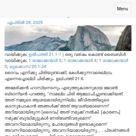
ഉറക്കെ ചിരിക്കുക
Toggle
Menu
navigatio
ഏപ്രിൽ 28, 2025
വായിക്കുക:
ഉല്‍പത്തി 21.1-7
|
ഒരു വര്ഷം കൊണ്ട് ബൈബിൾ
വായിക്കുക:
1 രാജാക്കന്മാര്‍ 3
;
1 രാജാക്കന്മാര്‍ 4
;
1 രാജാക്കന്മാര്‍
5
;
ലൂക്കൊസ് 20.1-26
ദൈവം എനിക്കു ചിരിയുണ്ടാക്കി; കേൾക്കുന്നവരെല്ലാം
എന്നെച്ചൊല്ലി ചിരിക്കും.
ഉല്പത്തി 21:6
അമേരിക്കൻ ഹാസ്യനടനും എഴുത്തുകാരനുമായ ജോൺ
ബ്രാന്യൻ പറഞ്ഞു, ”നാമല്ല ചിരി ആലോചിച്ചുണ്ടാക്കിയത്;
അത് നമ്മുടെ ആശയമായിരുന്നില്ല. ജീവിതത്തിലൂടെ
കടന്നുപോകാൻ ഞങ്ങൾക്ക് അത് ആവശ്യമാണെന്ന്
അറിയാമായിരുന്ന [ദൈവം] അത് നമുക്ക് നൽകി. [കാരണം]
നമുക്ക് ബുദ്ധിമുട്ടുകൾ നേരിടേണ്ടിവരുമെന്ന്
അവനറിയാമായിരുന്നു, പോരാട്ടങ്ങൾ ഉണ്ടാകുമെന്ന്
അവനറിയാമായിരുന്നു, അവനറിയാമായിരുന്നു. . . പ്രശ്‌നങ്ങൾ