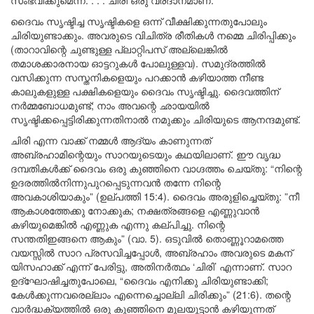
സംഭവിക്കുമെന്ന്. . . . ചിരി ഒരു വരദാനമാണ്.”
ദൈവം സൃഷ്ടിച്ച സൃഷ്ടികളെ ഒന്ന് വീക്ഷിക്കുന്നതുപോലും
ചിരിയുണ്ടാക്കും. അവരുടെ വിചിത്ര രീതികൾ നമ്മെ ചിരിപ്പിക്കും
(താറാവിന്റെ ചുണ്ടുള്ള പ്ലാറ്റിപസ് അല്ലെങ്കിൽ
തമാശക്കാരനായ ഓട്ടറുകൾ പോലുള്ളവ). സമുദ്രത്തിൽ
വസിക്കുന്ന സസ്തനികളെയും പറക്കാൻ കഴിയാത്ത നീണ്ട
കാലുകളുള്ള പക്ഷികളെയും ദൈവം സൃഷ്ടിച്ചു. ദൈവത്തിന്
നർമ്മബോധമുണ്ട്; നാം അവന്റെ ഛായയിൽ
സൃഷ്ടിക്കപ്പെട്ടിരിക്കുന്നതിനാൽ നമുക്കും ചിരിയുടെ ആനന്ദമുണ്ട്.
ചിരി എന്ന വാക്ക് നമ്മൾ ആദ്യം കാണുന്നത്
അബ്രഹാമിന്റെയും സാറയുടെയും കഥയിലാണ്. ഈ വൃദ്ധ
ദമ്പതികൾക്ക് ദൈവം ഒരു കുഞ്ഞിനെ വാഗ്ദത്തം ചെയ്തു: “നിന്റെ
ഉദരത്തിൽനിന്നുപുറപ്പെടുന്നവൻ തന്നേ നിന്റെ
അവകാശിയാകും” (ഉല്പത്തി 15:4). ദൈവം അരുളിച്ചെയ്തു: ”നീ
ആകാശത്തേക്കു നോക്കുക; നക്ഷത്രങ്ങളെ എണ്ണുവാൻ
കഴിയുമെങ്കിൽ എണ്ണുക എന്നു കല്പിച്ചു. നിന്റെ
സന്തതിഇങ്ങനെ ആകും” (വാ. 5). ഒടുവിൽ തൊണ്ണൂറാമത്തെ
വയസ്സിൽ സാറ പ്രസവിച്ചപ്പോൾ, അബ്രഹാം അവരുടെ മകന്
യിസഹാക്ക് എന്ന് പേരിട്ടു, അതിനർത്ഥം ‘ചിരി’ എന്നാണ്. സാറ
ഉദ്‌ഘോഷിച്ചതുപോലെ, “ദൈവം എനിക്കു ചിരിയുണ്ടാക്കി;
കേൾക്കുന്നവരെല്ലാം എന്നെച്ചൊല്ലി ചിരിക്കും” (21:6). തന്റെ
വാർദ്ധക്യത്തിൽ ഒരു കുഞ്ഞിനെ മുലയൂട്ടാൻ കഴിയുന്നത്