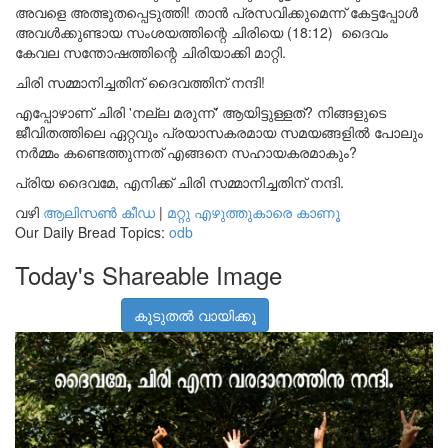
അവളെ അത്ഭുതപ്പെടുത്തി! താൻ പ്രസവിക്കുമെന്ന് കേട്ടപ്പോൾ
അവൾക്കുണ്ടായ സംശയത്തിന്റെ ചിരിയെ (18:12) ദൈവം
കേവല സന്തോഷത്തിന്റെ ചിരിയാക്കി മാറ്റി.
ചിരി സമ്മാനിച്ചതിന് ദൈവത്തിന് നന്ദി!
എപ്പോഴാണ് ചിരി 'നല്ല മരുന്ന്' ആയിട്ടുള്ളത്? നിങ്ങളുടെ
ജീവിതത്തിലെ ഏറ്റവും പ്രയാസകരമായ സമയങ്ങളിൽ പോലും
നർമ്മം കണ്ടെത്തുന്നത് എങ്ങനെ സഹായകരമാകും?
പ്രിയ ദൈവമേ, എനിക്ക് ചിരി സമ്മാനിച്ചതിന് നന്ദി.
വഴി
ആലിസണ്‍ കീഡ
|
മറ്റു എഴുത്തുകാരെ കാണൂ
Our Daily Bread Topics:
odb
Today's Shareable Image
കൂടുതൽ വായിക്കൂ