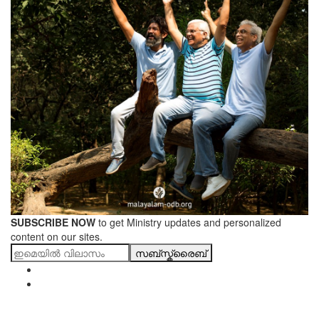
SUBSCRIBE NOW
to get Ministry updates and personalized
content on our sites.
സബ്സ്ക്രൈബ്