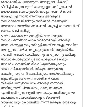
മോശമായി പെരുമാറുന്ന അവളുടെ പിതാവ്
ജീവിച്ചിരിക്കുന്ന മൂന്ന് മക്കളെ ഉപേക്ഷിച്ചുപോയി.
ഇളയവനെ ബന്ധുക്കൾക്കൊപ്പം താമസിക്കാൻ
അയച്ചു, എന്നാൽ ആനിയും അവളുടെ
സഹോദരൻ ജിമ്മിയും സർക്കാർ നടത്തുന്ന
അനാഥാലയത്തിലേക്ക് പോയി. കുറച്ച് മാസങ്ങൾക്ക്
ശേഷം ജിമ്മി മരിച്ചു.
പതിനാലാമത്തെ വയസ്സിൽ, ആനിയുടെ
സാഹചര്യങ്ങൾ പ്രകാശമാനമായി. അവളെ
അന്ധർക്കുള്ള ഒരു സ്‌കൂളിലേക്ക് അയച്ചു, അവിടെ
അവളുടെ കാഴ്ച മെച്ചപ്പെടുത്താൻ ശസ്ത്രക്രിയ
നടത്തി, അവൾ വായിക്കാനും എഴുതാനും പഠിച്ചു.
അവൾ പൊരുത്തപ്പെടാൻ പാടുപെട്ടെങ്കിലും,
അവൾ പഠനത്തിൽ മികവ് പുലർത്തുകയും
വാലെഡിക്‌റ്റോറിയൻ ബിരുദം നേടുകയും
ചെയ്തു. ഹെലൻ കെല്ലറുടെ അധ്യാപികയും
കൂട്ടാളിയുമായ ആനി സള്ളിവൻ എന്ന
നിലയിലാണ് ഇന്ന് നാം അവളെ നന്നായി
അറിയുന്നത്. പ്രയത്‌നം, ക്ഷമ, സ്‌നേഹം
എന്നിവയിലൂടെ ആനി അന്ധയും ബധിരയുമായ
ഹെലനെ സംസാരിക്കാനും ബ്രെയിൽ
വായിക്കാനും കോളേജിൽ നിന്ന് ബിരുദം നേടാനും
പഠിപ്പിച്ചു.