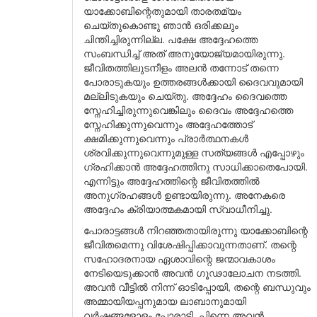
യാക്കോബിന്റെതുമായി താരതമ്യം
ചെയ്തുകൊണ്ടു ഞാൻ ഒരിക്കലും
ചിന്തിച്ചിരുന്നില്ല. പക്ഷേ അദ്ദേഹത്തെ
സംബന്ധിച്ച് അത് അനുയോജ്യമായിരുന്നു.
ജീവിതത്തിലുടനീളം അലൻ തന്നോട് തന്നെ
പോരാടുകയും ഉത്തരങ്ങൾക്കായി ദൈവവുമായി
മല്ലിടുകയും ചെയ്തു. അദ്ദേഹം ദൈവത്തെ
സ്നേഹിച്ചിരുന്നുവെങ്കിലും ദൈവം അദ്ദേഹത്തെ
സ്നേഹിക്കുന്നുവെന്നും അദ്ദേഹത്തോട്
ക്ഷമിക്കുന്നുവെന്നും പ്രാർത്ഥനകൾ
ശ്രവിക്കുന്നുവെന്നുമുള്ള സത്യങ്ങൾ എപ്പോഴും
ഗ്രഹിക്കാൻ അദ്ദേഹത്തിനു സാധിക്കാതെപോയി.
എന്നിട്ടും അദ്ദേഹത്തിന്റെ ജീവിതത്തിൽ
അനുഗ്രഹങ്ങൾ ഉണ്ടായിരുന്നു. അനേകരെ
അദ്ദേഹം ക്രിയാത്മകമായി സ്വാധീനിച്ചു.
പോരാട്ടങ്ങൾ നിറഞ്ഞതായിരുന്നു യാക്കോബിന്റെ
ജീവിതമെന്നു വിശേഷിപ്പിക്കാവുന്നതാണ്. തന്റെ
സഹോദരനായ ഏശാവിന്റെ ജന്മാവകാശം
നേടിയെടുക്കാൻ അവൻ ഗൂഢാലോചന നടത്തി.
അവൻ വീട്ടിൽ നിന്ന് ഓടിപ്പോയി, തന്റെ ബന്ധുവും
അമ്മായിയപ്പനുമായ ലാബാനുമായി
വർഷങ്ങളോളം പോരാടി. പിന്നെ അവൻ