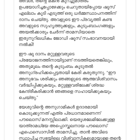
അവൾ, തന്റെ മകൻ കുറച്ചുമാത്രം
ഉപയോഗിച്ചപ്പോഴേക്കും ചെറുതായിപ്പോയ ഷൂസ്
എല്ലാം കൂടി എടുത്ത് ഒരു ധർമ്മസ്ഥാപനത്തിന്
ദാനം ചെയ്തു. അവളുടെ ഈ പ്രവൃത്തി കണ്ട
അവളുടെ സുഹൃത്തുക്കളും, കുടുംബാംഗങ്ങളും
അയൽക്കാരും ചേർന്ന് താമസിയാതെ
ഇരുനൂറിലധികം ജോഡി ഷൂസ് സംഭാവനയായി
നൽകി!
ഈ ഷൂ ദാനം മറ്റുള്ളവരുടെ
പ്രയോജനത്തിനായിട്ടാണ് നടത്തിയതെങ്കിലും,
അതുമൂലം തന്റെ കുടുംബം കൂടുതൽ
അനുഗ്രഹിക്കപ്പെട്ടതായി കേരി കരുതുന്നു. “ഈ
അനുഭവം ശരിക്കും ഞങ്ങളുടെ ആത്മവിശ്വാസം
വർദ്ധിപ്പിക്കുകയും, മറ്റുള്ളവരിലേക്ക് ശ്രദ്ധ
കേന്ദ്രീകരിക്കാൻ ഞങ്ങളെ സഹായിക്കുകയും
ചെയ്തു.”
യേശുവിന്റെ അനുഗാമികൾ ഉദാരമായി
കൊടുക്കുന്നത് എത്ര പ്രധാനമാണെന്ന്
പൗലൊസ് മനസ്സിലാക്കി. യെരൂശലേമിലേക്കുള്ള
യാത്രാമധ്യേ അപ്പൊസ്തലനായ പൗലൊസ്
എഫെസൊസിൽ താമസിച്ചു. താൻ അവിടെ
സ്ഥാപിച്ച സഭയിലെ വിശ്വാസികളുമായുള്ള തന്റെ