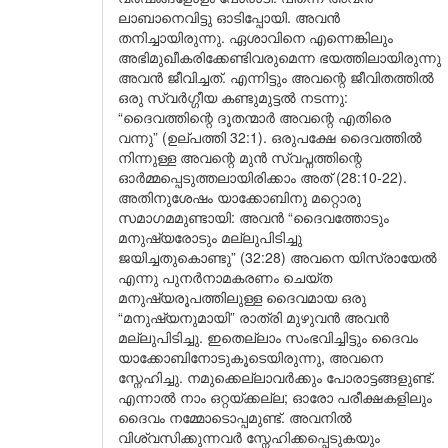
ലാബാനെവിട്ടു ഓടിപ്പോയി. അവൻ
തനിച്ചായിരുന്നു. ഏശാവിനെ എന്നെങ്കിലും
അഭിമുഖീകരിക്കേണ്ടിവരുമെന്ന ഭയത്തിലായിരുന്നു
അവൻ ജീവിച്ചത്. എന്നിട്ടും അവന്റെ ജീവിതത്തിൽ
ഒരു സ്വർഗ്ഗീയ കണ്ടുമുട്ടൽ നടന്നു:
“ദൈവത്തിന്റെ ദൂതന്മാർ അവന്റെ എതിരെ
വന്നു” (ഉല്പത്തി 32:1). ഒരുപക്ഷേ ദൈവത്തിൽ
നിന്നുള്ള അവന്റെ മുൻ സ്വപ്നത്തിന്റെ
ഓർമ്മപ്പെടുത്തലായിരിക്കാം അത് (28:10-22).
അതിനുശേഷം യാക്കോബിനു മറ്റൊരു
സമാഗമമുണ്ടായി: അവൻ “ദൈവത്തോടും
മനുഷ്യരോടും മല്ലുപിടിച്ചു
ജയിച്ചതുകൊണ്ടു” (32:28) അവനെ യിസ്രായേൽ
എന്നു പുനർനാമകരണം ചെയ്ത
മനുഷ്യരൂപത്തിലുള്ള ദൈവമായ ഒരു
“മനുഷ്യനുമായി” രാത്രി മുഴുവൻ അവൻ
മല്ലുപിടിച്ചു. ഇതെല്ലാം സംഭവിച്ചിട്ടും ദൈവം
യാക്കോബിനോടുകൂടെയിരുന്നു, അവനെ
സ്നേഹിച്ചു. നമുക്കെല്ലാവർക്കും പോരാട്ടങ്ങളുണ്ട്.
എന്നാൽ നാം ഒറ്റയ്ക്കല്ല; ഓരോ പരീക്ഷകളിലും
ദൈവം നമ്മോടൊപ്പമുണ്ട്. അവനിൽ
വിശ്വസിക്കുന്നവർ സ്നേഹിക്കപ്പെടുകയും