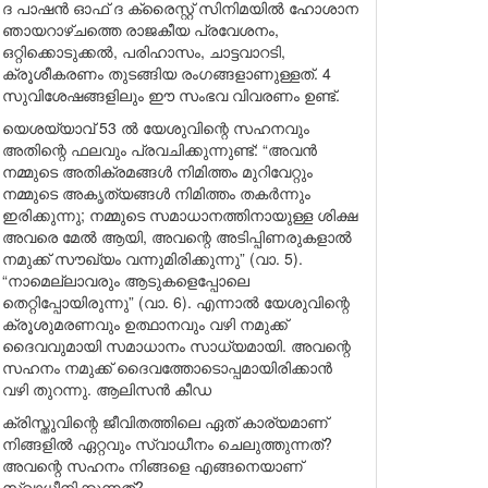
ദ പാഷൻ ഓഫ് ദ ക്രൈസ്റ്റ് സിനിമയിൽ ഹോശാന
ഞായറാഴ്ചത്തെ രാജകീയ പ്രവേശനം,
ഒറ്റിക്കൊടുക്കൽ, പരിഹാസം, ചാട്ടവാറടി,
ക്രൂശീകരണം തുടങ്ങിയ രംഗങ്ങളാണുള്ളത്. 4
സുവിശേഷങ്ങളിലും ഈ സംഭവ വിവരണം ഉണ്ട്.
യെശയ്യാവ് 53 ൽ യേശുവിന്റെ സഹനവും
അതിന്റെ ഫലവും പ്രവചിക്കുന്നുണ്ട്: “അവൻ
നമ്മുടെ അതിക്രമങ്ങൾ നിമിത്തം മുറിവേറ്റും
നമ്മുടെ അകൃത്യങ്ങൾ നിമിത്തം തകർന്നും
ഇരിക്കുന്നു; നമ്മുടെ സമാധാനത്തിനായുള്ള ശിക്ഷ
അവരെ മേൽ ആയി, അവന്റെ അടിപ്പിണരുകളാൽ
നമുക്ക് സൗഖ്യം വന്നുമിരിക്കുന്നു” (വാ. 5).
“നാമെല്ലാവരും ആടുകളെപ്പോലെ
തെറ്റിപ്പോയിരുന്നു” (വാ. 6). എന്നാൽ യേശുവിന്റെ
ക്രൂശുമരണവും ഉത്ഥാനവും വഴി നമുക്ക്
ദൈവവുമായി സമാധാനം സാധ്യമായി. അവന്റെ
സഹനം നമുക്ക് ദൈവത്തോടൊപ്പമായിരിക്കാൻ
വഴി തുറന്നു. ആലിസൻ കീഡ
ക്രിസ്തുവിന്റെ ജീവിതത്തിലെ ഏത് കാര്യമാണ്
നിങ്ങളിൽ ഏറ്റവും സ്വാധീനം ചെലുത്തുന്നത്?
അവന്റെ സഹനം നിങ്ങളെ എങ്ങനെയാണ്
സ്വാധീനിക്കുന്നത്?