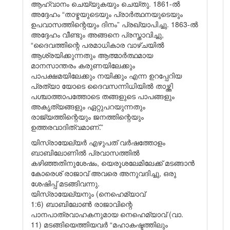
ആഹ്വാനം ചെയ്യുകയും ചെയ്തു. 1861-ൽ
അദ്ദേഹം “താഴ്മയുടെയും പ്രാർത്ഥനയുടെയും
ഉപവാസത്തിന്റെയും ദിനം” പ്രഖ്യാപിച്ചു. 1863-ൽ
അദ്ദേഹം വീണ്ടും അങ്ങനെ പ്രസ്താവിച്ചു,
“ദൈവത്തിന്റെ പരമാധികാര വാഴ്ചയിൽ
ആശ്രയിക്കുന്നതും ആത്മാർത്ഥമായ
മാനസാന്തരം കരുണയിലേക്കും
പാപക്ഷമയിലേക്കും നയിക്കും എന്ന ഉറപ്പേറിയ
പ്രത്യാ യോടെ ദൈവസന്നിധിയിൽ താഴ്ത്തി
പശ്ചാത്താപത്തോടെ തങ്ങളുടെ പാപങ്ങളും
അകൃത്യങ്ങളും ഏറ്റുപറയുന്നതും
രാജ്യത്തിന്റെയും ജനത്തിന്റെയും
ഉത്തരവാദിത്വമാണ്.”
യിസ്രായേല്യർ എഴുപത് വർഷത്തോളം
ബാബിലോണിൽ പ്രവാസത്തിൽ
കഴിഞ്ഞതിനുശേഷം, യെരൂശലേമിലേക്ക് മടങ്ങാൻ
കോരെശ് രാജാവ് അവരെ അനുവദിച്ചു, ഒരു
ശേഷിപ്പ് മടങ്ങിവന്നു.
യിസ്രായേല്യനും (നെഹെമ്യാവ്
1:6) ബാബിലോൺ രാജാവിന്റെ
പാനപാത്രവാഹകനുമായ നെഹെമ്യാവ് (വാ.
11) മടങ്ങിയെത്തിയവർ “മഹാകഷ്ടത്തിലും