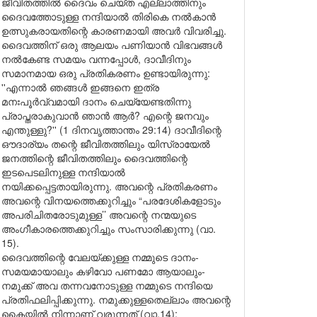
ജീവിതത്തിൽ ദൈവം ചെയ്ത എല്ലാത്തിനും
ദൈവത്തോടുള്ള നന്ദിയാൽ തിരികെ നൽകാൻ
ഉത്സുകരായതിന്റെ കാരണമായി അവർ വിവരിച്ചു.
ദൈവത്തിന് ഒരു ആലയം പണിയാൻ വിഭവങ്ങൾ
നൽകേണ്ട സമയം വന്നപ്പോൾ, ദാവീദിനും
സമാനമായ ഒരു പ്രതികരണം ഉണ്ടായിരുന്നു:
''എന്നാൽ ഞങ്ങൾ ഇങ്ങനെ ഇത്ര
മനഃപൂർവ്വമായി ദാനം ചെയ്യേണ്ടതിന്നു
പ്രാപ്തരാകുവാൻ ഞാൻ ആർ? എന്റെ ജനവും
എന്തുള്ളു?'' (1 ദിനവൃത്താന്തം 29:14) ദാവീദിന്റെ
ഔദാര്യം തന്റെ ജീവിതത്തിലും യിസ്രായേൽ
ജനത്തിന്റെ ജീവിതത്തിലും ദൈവത്തിന്റെ
ഇടപെടലിനുള്ള നന്ദിയാൽ
നയിക്കപ്പെട്ടതായിരുന്നു. അവന്റെ പ്രതികരണം
അവന്റെ വിനയത്തെക്കുറിച്ചും “പരദേശികളോടും
അപരിചിതരോടുമുള്ള’’ അവന്റെ നന്മയുടെ
അംഗീകാരത്തെക്കുറിച്ചും സംസാരിക്കുന്നു (വാ.
15).
ദൈവത്തിന്റെ വേലയ്ക്കുള്ള നമ്മുടെ ദാനം-
സമയമായാലും കഴിവോ പണമോ ആയാലും-
നമുക്ക് അവ തന്നവനോടുള്ള നമ്മുടെ നന്ദിയെ
പ്രതിഫലിപ്പിക്കുന്നു. നമുക്കുള്ളതെല്ലാം അവന്റെ
കൈയിൽ നിന്നാണ് വരുന്നത് (വാ.14);