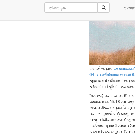
ആധികാരി
ദിവ
വായിക്കുക:
യാക്കോബ് 
64
;
സങ്കീര്‍ത്തനങ്ങള്‍ 6
എന്നാൽ നിങ്ങൾക്കു ര
പ്രാർത്ഥിപ്പിൻ.
യാക്കോ
“ഹേയ്, പോ ഫാങ്!’’ സഭ
യാക്കോബ് 5:16 പറയുന്
രഹസ്യം സൂക്ഷിക്കുന്ന
പോരാട്ടത്തിന്റെ ഒരു 
ഒരു നിമിഷത്തേക്ക് എങ
വർഷങ്ങളായി പരസ്പരം
പരസ്പരം തുറന്ന് പറഞ്