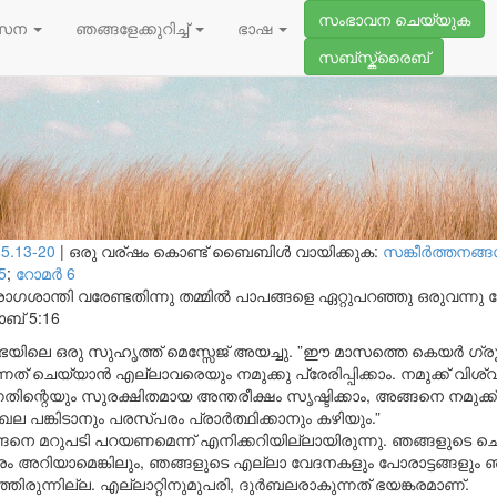
ആഗസ്റ്റ് 3, 2025
സംഭാവന ചെയ്യുക
കവും ദുർബലവും
സേന
ഞങ്ങളേക്കുറിച്ച്
ഭാഷ
സബ്സ്ക്രൈബ്
5.13-20
|
ഒരു വര്ഷം കൊണ്ട് ബൈബിൾ വായിക്കുക:
സങ്കീര്‍ത്തനങ്ങള
5
;
റോമര്‍ 6
ോഗശാന്തി വരേണ്ടതിന്നു തമ്മിൽ പാപങ്ങളെ ഏറ്റുപറഞ്ഞു ഒരുവന്നു 
ബ് 5:16
യിലെ ഒരു സുഹൃത്ത് മെസ്സേജ് അയച്ചു. ”ഈ മാസത്തെ കെയർ ഗ്രൂപ്പ്
നത് ചെയ്യാൻ എല്ലാവരെയും നമുക്കു പ്രേരിപ്പിക്കാം. നമുക്ക് വിശ്
തിന്റെയും സുരക്ഷിതമായ അന്തരീക്ഷം സൃഷ്ടിക്കാം, അങ്ങനെ നമുക്ക്
മേഖല പങ്കിടാനും പരസ്പരം പ്രാർത്ഥിക്കാനും കഴിയും.”
്ങനെ മറുപടി പറയണമെന്ന് എനിക്കറിയില്ലായിരുന്നു. ഞങ്ങളുടെ ചെറ
 അറിയാമെങ്കിലും, ഞങ്ങളുടെ എല്ലാ വേദനകളും പോരാട്ടങ്ങളും ഞ
ഞിരുന്നില്ല. എല്ലാറ്റിനുമുപരി, ദുർബലരാകുന്നത് ഭയങ്കരമാണ്.