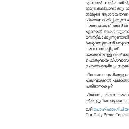
എന്നാൽ സത്യത്തിൽ, 
നമുക്കെല്ലാവർക്കും 
നമ്മുടെ ആശ്രയത്വത്
പ്രോത്സാഹിപ്പിക്കുന്
അതുകൊണ്ട് ഞാൻ മറുപ
എന്നാൽ ഒരാൾ തുറന്ന് 
മനസ്സിലാക്കുന്നുണ്ടായ
“ഒരുവനുവേണ്ടി ഒരുവ
അവസാനിപ്പിച്ചത്.
യേശുവിലുള്ള വിശ്വാസി
പൊതുവായ വിശ്വാസം 
പോരാട്ടങ്ങളിലും നമ്
വിവേചനബുദ്ധിയുള്ള
പങ്കുവയ്ക്കൽ പ്രോത്
പങ്കിടാനാകും?
പിതാവേ, എന്നെ അങ്ങ
ക്രിസ്തുവിനെപ്പോലെ ആ
വഴി
പോഹ് ഫാംഗ് ചിയ
Our Daily Bread Topics: