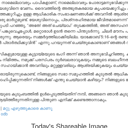
നാമെല്ലാവരും പാപികളാണ്, നാമെല്ലാവരും പോരാട്ടമനുഭവിക്കുന്ന
യേശുവിനെ വേണം. ദൈവത്തിന്റെ അത്ഭുതകരമായ കൃപയെക്കുറിച്ചും ക്
തെക്കുറിച്ചും ഉള്ള ആധികാരിക സംഭാഷണങ്ങൾക്ക് അവനിൽ ആശ്രയ
ന ഒരു മാർഗ്ഗമുണ്ട്. യേശുവിനൊപ്പം, പ്രശ്‌നരഹിതമായ ജീവിതമാണെന്ന് 
ടി പറഞ്ഞു, ”അതേ! അത് ചെയ്യാം!’ തുടക്കത്തിൽ, അത് അസഹനീ
പങ്കുവെച്ചപ്പോൾ, മറ്റൊരാൾ ഉടൻ തന്നെ പിന്തുടർന്നു. ചിലർ മൗനം പ
ിരുന്നു. ആരെയും സമ്മർദ്ദത്തിലാക്കിയില്ല. യാക്കോബ് 5:16-ന്റെ രണ്ട
ൻ പ്രാർത്ഥിക്കുവിൻ’’ എന്നു പറയുന്നത് ചെയ്തുകൊണ്ടാണ് ഞങ്ങ
കളുമായുള്ള കൂട്ടായ്മയുടെ ഭംഗി അന്ന് ഞാൻ അനുഭവിച്ചറിഞ്ഞു. ക്ര
നിമിത്തം, നമുക്ക് പരസ്പരം ദുർബലരാവുകയും നമ്മുടെ ബലഹീന
മെ സഹായിക്കാൻ അവനിലും മറ്റുള്ളവരിലും ആശ്രയിക്കുകയും ചെയ്യ
വരായിരുന്നുകൊണ്ട്, നിങ്ങളുടെ സഭാ സമൂഹത്തിൽ കൂടുതൽ ആധി
സാഹിപ്പിക്കുന്നതിന് നിങ്ങൾക്ക് എന്തു ചെയ്യാൻ കഴിയും? നിങ്ങളുട
യുടെ കുടുംബത്തിൽ ഉൾപ്പെടുത്തിയതിന് നന്ദി, അങ്ങനെ ഞാൻ ക
യിത്തീരുന്നതിനുള്ള പിന്തുണ എനിക്ക് കണ്ടെത്താനാകും.
|
മറ്റു എഴുത്തുകാരെ കാണൂ
odb
Today's Shareable Image