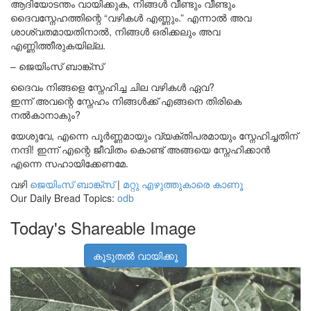
ആദിയോടന്തം വായിക്കുക, നിങ്ങൾ വീണ്ടും വീണ്ടും
ദൈവസ്നേഹത്തിന്റെ “വഴികൾ എണ്ണും.” എന്നാൽ അവ
ശാശ്വതമായതിനാൽ, നിങ്ങൾ ഒരിക്കലും അവ
എണ്ണിത്തീരുകയില്ല.
– ജെയിംസ് ബാങ്ക്സ്
ദൈവം നിങ്ങളെ സ്നേഹിച്ച ചില വഴികൾ ഏവ?
ഇന്ന് അവന്റെ സ്നേഹം നിങ്ങൾക്ക് എങ്ങനെ തിരികെ
നൽകാനാകും?
യേശുവേ, എന്നെ പൂർണ്ണമായും വ്യക്തിപരമായും സ്നേഹിച്ചതിന്
നന്ദി! ഇന്ന് എന്റെ ജീവിതം കൊണ്ട് അങ്ങയെ സ്നേഹിക്കാൻ
എന്നെ സഹായിക്കേണമേ.
വഴി
ജെയിംസ് ബാങ്ക്സ്
|
മറ്റു എഴുത്തുകാരെ കാണൂ
Our Daily Bread Topics:
odb
Today's Shareable Image
കൂടുതൽ വായിക്കൂ