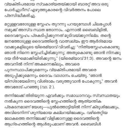
വ്യക്തിപരമായ സ്വകാര്യതയ്ക്കായി ബാരറ്റ് അവ ഒരു
പോർച്ചുഗീസ് എഴുത്തുകാരന്റെ വിവർത്തനം പോലെ
പ്രസിദ്ധീകരിച്ചു.
മറ്റുള്ളവരോടുള്ള സ്നേഹം തുറന്നു പറയുമ്പോൾ ചിലപ്പോൾ
നമുക്ക് അസ്വ സ്ഥത തോന്നാം. എന്നാൽ ബൈബിളിൽ,
ദൈവസ്നേഹം പ്രകടിപ്പിക്കുന്നത് മൂടിവയ്ക്കുന്നില്ല. തന്റെ
ജനത്തോടുള്ള ദൈവത്തിന്റെ വാത്സല്യം ഈ ആർദ്രമായ
വാക്കുകളിലൂടെ യിരെമ്യാവ് വിവരിച്ചു: “നിത്യസ്നേഹംകൊണ്ടു
ഞാൻ നിന്നെ സ്നേഹിച്ചിരിക്കുന്നു; അതുകൊണ്ടു ഞാൻ നിനക്കു
ദയ ദീർഘമാക്കിയിരിക്കുന്നു.” (യിരെമ്യാവ് 31:3). അവന്റെ ജനം
അവനിൽ നിന്ന് അകന്നെങ്കിലും, അവരെ
പുനഃസ്ഥാപിക്കുമെന്നും വ്യക്തിപരമായി അവരെ
അടുപ്പിക്കുമെന്നും ദൈവം വാഗ്ദാനം ചെയ്തു. “ഞാൻ
യിസ്രായേലിന്നു വിശ്രാമം വരുത്തുവാൻ പോകുന്നു,” അവൻ
അവരോട് പറഞ്ഞു (വാ. 2 ).
തന്നിലേക്ക് തിരിയുന്ന ഏവർക്കും സമാധാനവും സ്വസ്ഥതയും
നൽകുന്ന ദൈവത്തിന്റെ സ്നേഹത്തിന്റെ ആത്യന്തിക
പ്രകടനമാണ് യേശു—പുൽത്തൊട്ടിയിൽ നിന്ന് ക്രൂശിലേക്കും,
അവിടെനിന്ന് ശൂന്യമായ കല്ലറയിലേക്കും. വഴിതെറ്റിയ
ലോകത്തെ തന്നിലേക്ക് വിളിക്കാനുള്ള ദൈവത്തിന്റെ
ആഗ്രഹത്തിന്റെ ആൾരൂപമാണ് അവൻ. ബൈബിൾ