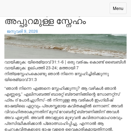
അളക്കാവുന്നതിലും
Toggle
Menu
navigatio
അപ്പുറമുള്ള സ്നേഹം
ജനുവരി 9, 2026
വായിക്കുക:
യിരെമ്യാവ് 31:1-6
|
ഒരു വര്ഷം കൊണ്ട് ബൈബിൾ
വായിക്കുക:
ഉല്പത്തി 23-24; മത്തായി 7
നിത്യസ്നേഹംകൊണ്ടു ഞാൻ നിന്നെ സ്നേഹിച്ചിരിക്കുന്നു
യിരെമ്യാവ് 31:3
“ഞാൻ നിന്നെ എങ്ങനെ സ്നേഹിക്കുന്നു? ആ വഴികൾ ഞാൻ
എണ്ണട്ടെ.” എലിസബത്ത് ബാരറ്റ് ബ്രൗണിങ്ങിന്റെ സോണറ്റ്സ്
ഫ്രം ദ് പോർച്ചുഗീസ് -ൽ നിന്നുള്ള ആ വരികൾ ഇംഗ്ലീഷ്
ഭാഷയിലെ ഏറ്റവും പ്രശസ്തമായ കവിതകളിൽ ഒന്നാണ്. അവർ
വിവാഹിതരാകുന്നതിന് മുമ്പ് റോബർട്ട് ബ്രൗണിങ്ങിന് അവൾ
അവ എഴുതി. അവൻ അവളുടെ മുഴുവൻ കവിതാസമാഹാരവും
പ്രസിദ്ധീകരിക്കാൻ പ്രോത്സാഹിപ്പിച്ചു. എന്നാൽ ആ
ചെറുകവിതകളുടെ ഭാഷ വളരെ വൈകാരികമായതിനാൽ,