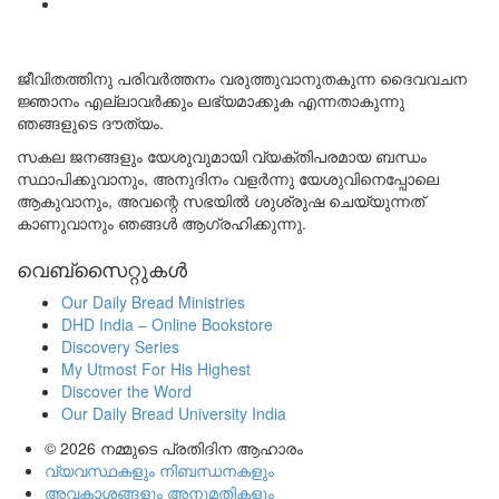
ജീവിതത്തിനു പരിവർത്തനം വരുത്തുവാനുതകുന്ന ദൈവവചന
ജ്ഞാനം എല്ലാവർക്കും ലഭ്യമാക്കുക എന്നതാകുന്നു
ഞങ്ങളുടെ ദൗത്യം.
സകല ജനങ്ങളും യേശുവുമായി വ്യക്തിപരമായ ബന്ധം
സ്ഥാപിക്കുവാനും, അനുദിനം വളർന്നു യേശുവിനെപ്പോലെ
ആകുവാനും, അവന്റെ സഭയിൽ ശുശ്രുഷ ചെയ്യുന്നത്
കാണുവാനും ഞങ്ങൾ ആഗ്രഹിക്കുന്നു.
വെബ്സൈറ്റുകൾ
Our Daily Bread Ministries
DHD India – Online Bookstore
Discovery Series
My Utmost For His Highest
Discover the Word
Our Daily Bread University India
© 2026
നമ്മുടെ പ്രതിദിന ആഹാരം
വ്യവസ്ഥകളും നിബന്ധനകളും
അവകാശങ്ങളും അനുമതികളും