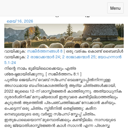
ദൈവത്തിന്റെ കൈപ്പണി
Toggle
Menu
navigatio
മെയ് 16, 2026
വായിക്കുക:
സങ്കീര്‍ത്തനങ്ങള്‍ 8
|
ഒരു വര്ഷം കൊണ്ട് ബൈബിൾ
വായിക്കുക:
2 രാജാക്കന്മാര്‍ 24
;
2 രാജാക്കന്മാര്‍ 25
;
യോഹന്നാന്‍
5.1-24
നിന്റെ നാമം ഭൂമിയിലൊക്കെയും എത്ര
ശ്രേഷ്ഠമായിരിക്കുന്നു. [ സങ്കീർത്തനം 8:1 ]
പുതിയ ജെയിംസ് വെബ് സ്പേസ് ടെലസ്കോപ്പിൽനിന്നുള്ള
അഗാധമായ ബഹിരാകാശത്തിന്റെ ആദ്യ ചിത്രങ്ങൾക്കായി,
2022 ജൂലൈ 12-ന് ശാസ്ത്രജ്ഞർ കാത്തിരുന്നു. അത്യാധുനിക
ദൂരദർശിനിക്ക് മനുഷ്യരാശി ഇതുവരെ കണ്ടിട്ടില്ലാത്തതിലും
കൂടുതൽ ആഴത്തിൽ പ്രപഞ്ചത്തിലേക്ക് നോക്കാൻ കഴിയും.
പെട്ടെന്ന് ഒരു ചിത്രം സ്ക്രീനിൽ തെളിഞ്ഞു: കരീന
നെബുലയുടെ ഒരു വർണ്ണ സ്പേസ്-സ്കേപ്പ് ചിത്രം.
ഇതുപോലെയൊന്ന് മുമ്പൊരിക്കലും കണ്ടിട്ടില്ല. നാസയുടെ
ഒരു ജ്യോതിശാസ്ത്രജ്ഞൻ കാൾ സാഗൻ എന്ന പ്രശസ്ത