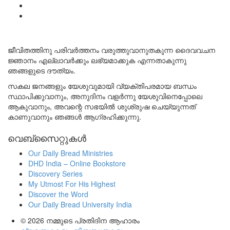
ജീവിതത്തിനു പരിവർത്തനം വരുത്തുവാനുതകുന്ന ദൈവവചന
ജ്ഞാനം എല്ലാവർക്കും ലഭ്യമാക്കുക എന്നതാകുന്നു
ഞങ്ങളുടെ ദൗത്യം.
സകല ജനങ്ങളും യേശുവുമായി വ്യക്തിപരമായ ബന്ധം
സ്ഥാപിക്കുവാനും, അനുദിനം വളർന്നു യേശുവിനെപ്പോലെ
ആകുവാനും, അവന്റെ സഭയിൽ ശുശ്രുഷ ചെയ്യുന്നത്
കാണുവാനും ഞങ്ങൾ ആഗ്രഹിക്കുന്നു.
വെബ്സൈറ്റുകൾ
Our Daily Bread Ministries
DHD India – Online Bookstore
Discovery Series
My Utmost For His Highest
Discover the Word
Our Daily Bread University India
© 2026
നമ്മുടെ പ്രതിദിന ആഹാരം