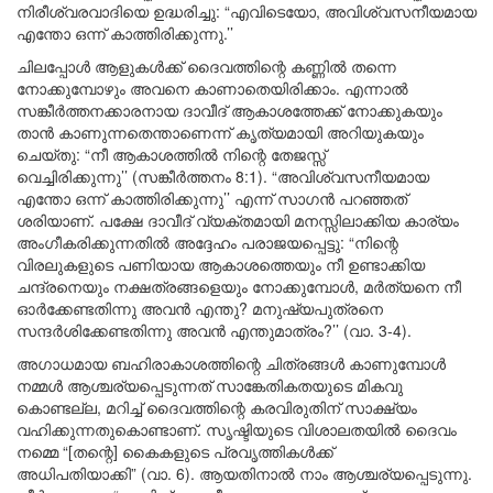
നിരീശ്വരവാദിയെ ഉദ്ധരിച്ചു: “എവിടെയോ, അവിശ്വസനീയമായ
എന്തോ ഒന്ന് കാത്തിരിക്കുന്നു.’’
ചിലപ്പോൾ ആളുകൾക്ക് ദൈവത്തിന്റെ കണ്ണിൽ തന്നെ
നോക്കുമ്പോഴും അവനെ കാണാതെയിരിക്കാം. എന്നാൽ
സങ്കീർത്തനക്കാരനായ ദാവീദ് ആകാശത്തേക്ക് നോക്കുകയും
താൻ കാണുന്നതെന്താണെന്ന് കൃത്യമായി അറിയുകയും
ചെയ്തു: “നീ ആകാശത്തിൽ നിന്റെ തേജസ്സ്
വെച്ചിരിക്കുന്നു’’ (സങ്കീർത്തനം 8:1). “അവിശ്വസനീയമായ
എന്തോ ഒന്ന് കാത്തിരിക്കുന്നു’’ എന്ന് സാഗൻ പറഞ്ഞത്
ശരിയാണ്. പക്ഷേ ദാവീദ് വ്യക്തമായി മനസ്സിലാക്കിയ കാര്യം
അംഗീകരിക്കുന്നതിൽ അദ്ദേഹം പരാജയപ്പെട്ടു: “നിന്റെ
വിരലുകളുടെ പണിയായ ആകാശത്തെയും നീ ഉണ്ടാക്കിയ
ചന്ദ്രനെയും നക്ഷത്രങ്ങളെയും നോക്കുമ്പോൾ, മർത്യനെ നീ
ഓർക്കേണ്ടതിന്നു അവൻ എന്തു? മനുഷ്യപുത്രനെ
സന്ദർശിക്കേണ്ടതിന്നു അവൻ എന്തുമാത്രം?’’ (വാ. 3-4).
അഗാധമായ ബഹിരാകാശത്തിന്റെ ചിത്രങ്ങൾ കാണുമ്പോൾ
നമ്മൾ ആശ്ചര്യപ്പെടുന്നത് സാങ്കേതികതയുടെ മികവു
കൊണ്ടല്ല, മറിച്ച് ദൈവത്തിന്റെ കരവിരുതിന് സാക്ഷ്യം
വഹിക്കുന്നതുകൊണ്ടാണ്. സൃഷ്ടിയുടെ വിശാലതയിൽ ദൈവം
നമ്മെ “[തന്റെ] കൈകളുടെ പ്രവൃത്തികൾക്ക്
അധിപതിയാക്കി” (വാ. 6). ആയതിനാൽ നാം ആശ്ചര്യപ്പെടുന്നു.