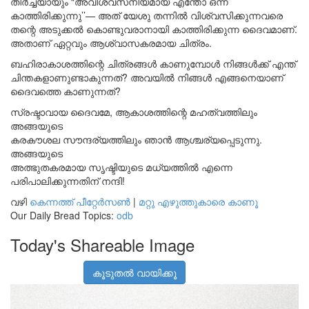
തീർച്ചയായും “അവിശ്വസനീയമായ എന്തോ ഒന്ന്
കാത്തിരിക്കുന്നു’’— അത് യേശു തന്നിൽ വിശ്വസിക്കുന്നവരെ
തന്റെ അടുക്കൽ കൊണ്ടുവരാനായി കാത്തിരിക്കുന്ന ദൈവമാണ്.
അതാണ് ഏറ്റവും ആശ്വാസകരമായ ചിത്രം.
ബഹിരാകാശത്തിന്റെ ചിത്രങ്ങൾ കാണുമ്പോൾ നിങ്ങൾക്ക് എന്ത്
ചിന്തകളാണുണ്ടാകുന്നത്? അവയിൽ നിങ്ങൾ എങ്ങനെയാണ്
ദൈവത്തെ കാണുന്നത്?
സ്രഷ്ടാവായ ദൈവമേ, ആകാശത്തിന്റെ മഹത്വത്തിലും
അങ്ങയുടെ
കരകൗശല സൗന്ദര്യത്തിലും ഞാൻ ആശ്ചര്യപ്പെടുന്നു.
അങ്ങയുടെ
അത്ഭുതകരമായ സൃഷ്ടിയുടെ മധ്യത്തിൽ എന്നെ
പരിപാലിക്കുന്നതിന് നന്ദി!
വഴി
കെന്നത്ത് പീറ്റേർസൺ
|
മറ്റു എഴുത്തുകാരെ കാണൂ
Our Daily Bread Topics:
odb
Today's Shareable Image
കൂടുതൽ വായിക്കൂ