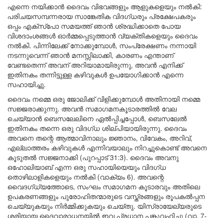
എന്നെ നയിക്കാൻ ദൈവം വിഭവങ്ങളും ആളുകളെയും നൽകി:
പരിചയസമ്പന്നരായ സാങ്കേതിക വിദഗ്ധരും പ്രക്ഷേപകരും
ഒപ്പം എക്സ്പോ സമയത്ത് ഞാൻ ശ്രദ്ധിക്കാതെ പോയ
വിശദാംശങ്ങൾ ഓർമ്മപ്പെടുത്താൻ വ്യക്തികളെയും ദൈവം
നൽകി. പിന്നിലേക്ക് നോക്കുമ്പോൾ, സംപ്രേക്ഷണം നന്നായി
നടന്നുവെന്ന് ഞാൻ മനസ്സിലാക്കി, കാരണം എന്താണ്
വേണ്ടതെന്ന് അവന് അറിയാമായിരുന്നു, അവൻ എനിക്ക്
ഇതിനകം തന്നിട്ടുള്ള കഴിവുകൾ ഉപയോഗിക്കാൻ എന്നെ
സഹായിച്ചു.
ദൈവം നമ്മെ ഒരു ജോലിക്ക് വിളിക്കുമ്പോൾ അതിനായി നമ്മെ
സജ്ജരാക്കുന്നു. അവൻ സമാഗമനകൂടാരത്തിൽ വേല
ചെയ്യാൻ ബെസലേലിനെ ഏൽപ്പിച്ചപ്പോൾ, ബെസലേൽ
ഇതിനകം തന്നെ ഒരു വിദഗ്ധ ശില്പിയായിരുന്നു. ദൈവം
അവനെ തന്റെ ആത്മാവിനാലും ജ്ഞാനം, വിവേകം, അറിവ്,
എല്ലാത്തരം കഴിവുകൾ എന്നിവയാലും നിറച്ചുകൊണ്ട് അവനെ
കൂടുതൽ സജ്ജനാക്കി (പുറപ്പാട് 31:3). ദൈവം അവനു
ഒഹോലിയാബ് എന്ന ഒരു സഹായിയെയും വിദഗ്ധ
തൊഴിലാളികളെയും നൽകി (വാക്യം 6). അവന്റെ
വൈദഗ്ധ്യത്തോടെ, സംഘം സമാഗമന കൂടാരവും അതിലെ
ഉപകരണങ്ങളും പുരോഹിതന്മാരുടെ വസ്ത്രങ്ങളും രൂപകൽപ്പന
ചെയ്യുകയും നിർമ്മിക്കുകയും ചെയ്തു. യിസ്രായേല്യരുടെ
ശരിയായ ദൈവാരാധനയിൽ ഇവ പ്രധാന പങ്കുവഹിച്ചു (വാ. 7-