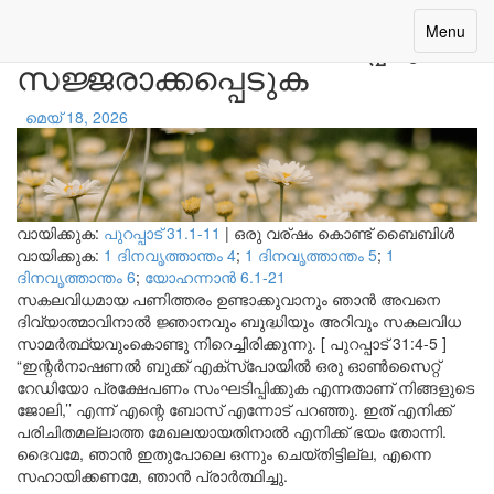
ദൈവത്താൽ വിളിക്കപ്പെട്ടു
Toggle
Menu
navigatio
സജ്ജരാക്കപ്പെടുക
മെയ് 18, 2026
വായിക്കുക:
പുറപ്പാട് 31.1-11
|
ഒരു വര്ഷം കൊണ്ട് ബൈബിൾ
വായിക്കുക:
1 ദിനവൃത്താന്തം 4
;
1 ദിനവൃത്താന്തം 5
;
1
ദിനവൃത്താന്തം 6
;
യോഹന്നാന്‍ 6.1-21
സകലവിധമായ പണിത്തരം ഉണ്ടാക്കുവാനും ഞാൻ അവനെ
ദിവ്യാത്മാവിനാൽ ജ്ഞാനവും ബുദ്ധിയും അറിവും സകലവിധ
സാമർത്ഥ്യവുംകൊണ്ടു നിറെച്ചിരിക്കുന്നു. [ പുറപ്പാട് 31:4-5 ]
“ഇന്റർനാഷണൽ ബുക്ക് എക്സ്പോയിൽ ഒരു ഓൺസൈറ്റ്
റേഡിയോ പ്രക്ഷേപണം സംഘടിപ്പിക്കുക എന്നതാണ് നിങ്ങളുടെ
ജോലി,’’ എന്ന് എന്റെ ബോസ് എന്നോട് പറഞ്ഞു. ഇത് എനിക്ക്
പരിചിതമല്ലാത്ത മേഖലയായതിനാൽ എനിക്ക് ഭയം തോന്നി.
ദൈവമേ, ഞാൻ ഇതുപോലെ ഒന്നും ചെയ്തിട്ടില്ല, എന്നെ
സഹായിക്കണമേ, ഞാൻ പ്രാർത്ഥിച്ചു.