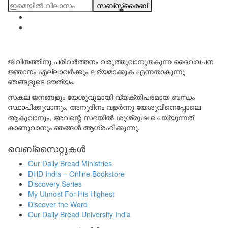
സബ്സ്ക്രൈബ്
ജീവിതത്തിനു പരിവർത്തനം വരുത്തുവാനുതകുന്ന ദൈവവചന
ജ്ഞാനം എല്ലാവർക്കും ലഭ്യമാക്കുക എന്നതാകുന്നു
ഞങ്ങളുടെ ദൗത്യം.
സകല ജനങ്ങളും യേശുവുമായി വ്യക്തിപരമായ ബന്ധം
സ്ഥാപിക്കുവാനും, അനുദിനം വളർന്നു യേശുവിനെപ്പോലെ
ആകുവാനും, അവന്റെ സഭയിൽ ശുശ്രുഷ ചെയ്യുന്നത്
കാണുവാനും ഞങ്ങൾ ആഗ്രഹിക്കുന്നു.
വെബ്സൈറ്റുകൾ
Our Daily Bread Ministries
DHD India – Online Bookstore
Discovery Series
My Utmost For His Highest
Discover the Word
Our Daily Bread University India