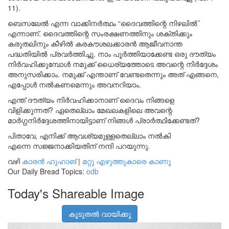
11).
ബെസലേൽ എന്ന വാക്കിനർത്ഥം “ദൈവത്തിന്റെ നിഴലിൽ’’
എന്നാണ്. ദൈവത്തിന്റെ സംരക്ഷണത്തിനും ശക്തിക്കും
കരുതലിനും കീഴിൽ കരകൗശലക്കാരൻ ആജീവനാന്ത
പദ്ധതിയിൽ പ്രവർത്തിച്ചു. നാം പൂർത്തിയാക്കേണ്ട ഒരു ദൗത്യം
നിർവഹിക്കുമ്പോൾ നമുക്ക് ധൈര്യത്തോടെ അവന്റെ നിർദ്ദേശം
അനുസരിക്കാം. നമുക്ക് എന്താണ് വേണ്ടതെന്നും അത് എങ്ങനെ,
എപ്പോൾ നൽകണമെന്നും അവനറിയാം.
എന്ത് ദൗത്യം നിർവഹിക്കാനാണ് ദൈവം നിങ്ങളെ
വിളിക്കുന്നത്? ഏതെല്ലാം മേഖലകളിലെ അവന്റെ
മാർഗ്ഗനിർദ്ദേശത്തിനായിട്ടാണ് നിങ്ങൾ പ്രാർത്ഥിക്കേണ്ടത്?
പിതാവേ, എനിക്ക് ആവശ്യമുള്ളതെല്ലാം നൽകി
എന്നെ സജ്ജനാക്കിയതിന് നന്ദി പറയുന്നു.
വഴി
കാരൻ ഹുഹാങ്
|
മറ്റു എഴുത്തുകാരെ കാണൂ
Our Daily Bread Topics:
odb
Today's Shareable Image
കൂടുതൽ വായിക്കൂ