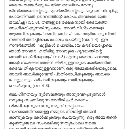
ദൈവം തങ്ങൾക്കു ചെയ്തവയെല്ലാം മറന്നു
യിസ്രായേലിന്റെയും എഫ്രയീമിന്റെയും ഹൃദയം നിഗളിച്ചു
പോയതിനാൽ ദൈവത്തിന്റെ കോപം അവരുടെ മേൽ
ജ്വലിച്ചു (വാ. 6). തങ്ങളുടെ രക്ഷകനായി ദൈവത്തെ
അംഗീകരിക്കുന്നതിനുപകരം, അവർ വിഗ്രഹങ്ങളെ
ആരാധിക്കുകയും “അധികമധികം” പാപങ്ങളിലേക്കു നീങ്ങി
നരബലി അർപ്പിക്കുക പോലും ചെയ്തു (വാ. 1-4). ഈ
സന്ദർഭത്തിൽ, “കുട്ടികൾ പൊയ്പോയ കരടിയെപ്പോലെ
ഞാൻ അവരെ എതിരിട്ടു അവരുടെ ഹൃദയത്തിന്റെ
നെയ്വല കീറിക്കളയും” (വാ.8) എന്നു ദൈവം പറഞ്ഞു.
തന്റെ സംരക്ഷണത്തിൻ കീഴിലുള്ളവരുടെ കാര്യത്തിൽ
ദൈവം തീക്ഷ്ണതയുള്ളവനാണ്. ഒരു അമ്മക്കരടിയെപ്പോലെ,
അവൻ അവർക്കുവേണ്ടി പ്രതിരോധിക്കുകയും അവരെ
പോറ്റുകയും പരിപാലിക്കുകയും നയിക്കുകയും
ചെയ്യുന്നു (വാ. 4-8).
ബലഹീനതയും ദുർബലതയും അനുഭവപ്പെടുമ്പോൾ,
നമുക്കു സംഭവിക്കുന്ന അനീതികൾ ദൈവം
ശ്രദ്ധിക്കുന്നുണ്ടെന്നു നമുക്ക് ഉറപ്പിക്കാം.
സഹായത്തിനായുള്ള നമ്മുടെ നിലവിളി അവൻ
കാണുകയും കേൾക്കുകയും ചെയ്യുന്നു. ഒരു അമ്മ തന്റെ
കുഞ്ഞുങ്ങളെ സംരക്ഷിക്കുന്നതുപോലെ നമ്മെ
സംരക്ഷിക്കാൻ അവൻ ഇടപെടുന്നു. ജീവിതത്തിന്റെ