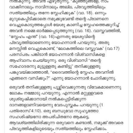
നൽകുന്നു. അവൻ എഴുതുന്നു, “കുഞ്ഞുങ്ങളേ, നാം
വാക്കിനാലും നാവിനാലും അല്ല, പ്രവൃത്തിയിലും
സത്യത്തിലും തന്നേ സ്നേഹിക്കുക” (വാ. 18). ഒന്നും
മുറുകെപ്പിടിക്കാതെ നമുക്കുവേണ്ടി തന്റെ പ്രാണനെ
വെച്ചുകൊടുത്തപ്പോൾ യേശു കാണിച്ച സ്നേഹത്തെക്കുറിച്ച്
അവൻ നമ്മെ ഓർമ്മപ്പെടുത്തുന്നു (വാ. 16). വാസ്തവത്തിൽ,
“സ്നേഹം എന്ത്” (വാ. 16)എന്നതു യേശുവിന്റെ
പ്രവൃത്തിയാണെന്നു യോഹന്നാൻ പറയുന്നു. അതു
മനസ്സിൽ വെച്ചുകൊണ്ട്, “ലോകത്തിലെ വസ്തുവക” (വാ.17)
പരസ്പരം പങ്കിടാൻ യോഹന്നാൻ വിശ്വാസികളെ
ആഹ്വാനം ചെയ്യുന്നു. ഒരു വിശ്വാസി “തന്റെ
സഹോദരന്നു മുട്ടുള്ളതു കണ്ടിട്ടു” തനിക്കുള്ളതു
പങ്കുവയ്ക്കാഞ്ഞാൽ, “ദൈവത്തിന്റെ സ്നേഹം അവനിൽ
എങ്ങനെ വസിക്കും?” എന്നു യോഹന്നാൻ ചോദിക്കുന്നു.
ഒരുവൻ തനിക്കുള്ളതു പൂഴ്ത്തിവെക്കുന്നതു വിവേകമാണെന്നു
ലോകം നമ്മോടു പറയുന്നു. എന്നാൽ മറ്റുള്ളവരെ
ശുശ്രൂഷിക്കാനായി നൽകപ്പെട്ടിരിക്കുന്ന
ദാനങ്ങളാണിവയെന്നു വേദപുസ്തകം പറയുന്നു (1
പത്രൊസ് 4:10). ഒരു ബന്ധുവോ സുഹൃത്തോ
സഹശിഷ്യനോ അപരിചിതനോ ആകട്ടെ,
ആവശ്യത്തിലിരിക്കുന്ന ഒരുവനെ കണ്ടാൽ, നമുക്ക് അവരെ
പ്രവൃത്തികളിലൂടെയും സത്യത്തിലും സ്നേഹിക്കാം.