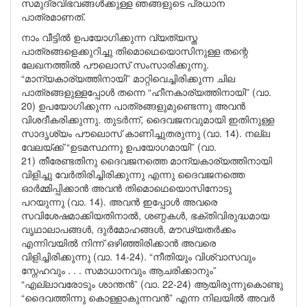
സമുദ്രവിഭവങ്ങൾക്കുള്ള ഞങ്ങളുടെ പ്രധാന
പാത്രമാണത്.
നാം വീട്ടിൽ ഉപയോഗിക്കുന്ന വ്യത്യസ്ത
പാത്രങ്ങളെക്കുറിച്ചു തിമൊഥെയൊസിനുള്ള തന്റെ
ലേഖനത്തിൽ പൗലൊസ് സംസാരിക്കുന്നു.
“മാന്യകാര്യത്തിനായി” മാറ്റിവെച്ചിരിക്കുന്ന ചില
പാത്രങ്ങളുള്ളപ്പോൾ തന്നെ “ഹീനകാര്യത്തിനായി” (വാ.
20) ഉപയോഗിക്കുന്ന പാത്രങ്ങളുമുണ്ടെന്നു അവൻ
വിശദീകരിക്കുന്നു. തുടർന്ന്, ദൈവജനവുമായി ഇതിനുള്ള
സാദൃശ്യം പൗലൊസ് കാണിച്ചുതരുന്നു (വാ. 14). നല്ല
വേലയ്ക്ക് “ഉടമസ്ഥന്നു ഉപയോഗമായി” (വാ.
21) തീരേണ്ടതിനു ദൈവജനത്തെ മാന്യകാര്യത്തിനായി
വിളിച്ചു വേർതിരിച്ചിരിക്കുന്നു എന്നു ദൈവജനത്തെ
ഓർമ്മിപ്പിക്കാൻ അവൻ തിമൊഥെയൊസിനോടു
പറയുന്നു (വാ. 14). അവൻ ഇപ്പോൾ അവരെ
സവിശേഷമാക്കിയതിനാൽ, ശണ്ഠകൾ, ഭക്തിവിരുദ്ധമായ
വൃഥാലാപങ്ങൾ, ദുർമോഹങ്ങൾ, മൗഢ്യതർക്കം
എന്നിവയിൽ നിന്ന് ഒഴിഞ്ഞിരിക്കാൻ അവരെ
വിളിച്ചിരിക്കുന്നു (വാ. 14-24). “നീതിയും വിശ്വാസവും
സ്നേഹവും . . . സമാധാനവും ആചരിക്കാനും”
“എല്ലാവരോടും ശാന്തൻ” (വാ. 22-24) ആയിരുന്നുകൊണ്ടു
“ദൈവത്തിന്നു കൊള്ളാകുന്നവൻ” എന്ന നിലയിൽ അവർ