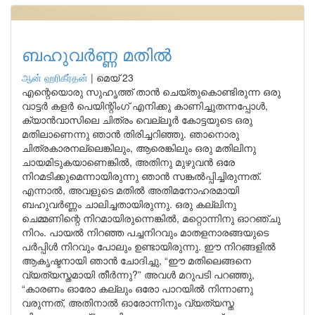
ബഹുവർണ്ണ മതിൽ
ஆன் ஹரிகீர்தன்
|
മെയ് 23
എന്റെയൊരു സുഹൃത്ത് താൻ ചെയ്തുകൊണ്ടിരുന്ന ഒരു
വാട്ടർ കളർ പെയിന്റിംഗ് എനിക്കു കാണിച്ചുതന്നപ്പോൾ,
ക്യാൻവാസിലെ ചിത്രം വെല്ലൂർ കോട്ടയുടെ ഒരു
മതിലാണെന്നു ഞാൻ തിരിച്ചറിഞ്ഞു. ഞാനൊരു
ചിത്രകാരനല്ലെങ്കിലും, ആരെങ്കിലും ഒരു മതിലിനു
ചായമിടുകയാണെങ്കിൽ, അതിനു മുഴുവൻ ഒരേ
നിറമടിക്കുമെന്നായിരുന്നു ഞാൻ സങ്കൽപ്പിച്ചിരുന്നത്.
എന്നാൽ, അവളുടെ മതിൽ അതിമനോഹരമായി
ബഹുവർണ്ണം ചാലിച്ചതായിരുന്നു. ഒരു കല്ലിനു
ചെമ്മണിന്റെ നിറമായിരുന്നെങ്കിൽ, മറ്റൊന്നിനു ഓറഞ്ചു
നിറം. പായൽ നിറഞ്ഞ പച്ചനിറവും മാതളനാരങ്ങയുടെ
പർപ്പിൾ നിറവും പോലും ഉണ്ടായിരുന്നു. ഈ നിറങ്ങളിൽ
ആകൃഷ്ടനായി ഞാൻ ചോദിച്ചു, “ഈ മതിലെങ്ങനെ
വ്യത്യസ്തമായി തീർന്നു?” അവൾ മറുപടി പറഞ്ഞു,
“കാരണം ഓരോ കല്ലും ഒരോ പാറയിൽ നിന്നാണു
വരുന്നത്, അതിനാൽ ഓരോന്നിനും വ്യത്യസ്ത