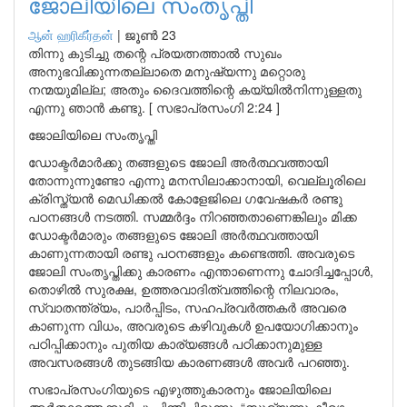
ജോലിയിലെ സംതൃപ്തി
ஆன் ஹரிகீர்தன்
|
ജൂൺ 23
തിന്നു കുടിച്ചു തന്റെ പ്രയത്നത്താൽ സുഖം
അനുഭവിക്കുന്നതല്ലാതെ മനുഷ്യന്നു മറ്റൊരു
നന്മയുമില്ല; അതും ദൈവത്തിന്റെ കയ്യിൽനിന്നുള്ളതു
എന്നു ഞാൻ കണ്ടു. [ സഭാപ്രസംഗി 2:24 ]
ജോലിയിലെ സംതൃപ്തി
ഡോക്ടർമാർക്കു തങ്ങളുടെ ജോലി അർത്ഥവത്തായി
തോന്നുന്നുണ്ടോ എന്നു മനസിലാക്കാനായി, വെല്ലൂരിലെ
ക്രിസ്ത്യൻ മെഡിക്കൽ കോളേജിലെ ഗവേഷകർ രണ്ടു
പഠനങ്ങൾ നടത്തി. സമ്മർദ്ദം നിറഞ്ഞതാണെങ്കിലും മിക്ക
ഡോക്ടർമാരും തങ്ങളുടെ ജോലി അർത്ഥവത്തായി
കാണുന്നതായി രണ്ടു പഠനങ്ങളും കണ്ടെത്തി. അവരുടെ
ജോലി സംതൃപ്തിക്കു കാരണം എന്താണെന്നു ചോദിച്ചപ്പോൾ,
തൊഴിൽ സുരക്ഷ, ഉത്തരവാദിത്വത്തിന്റെ നിലവാരം,
സ്വാതന്ത്ര്യം, പാർപ്പിടം, സഹപ്രവർത്തകർ അവരെ
കാണുന്ന വിധം, അവരുടെ കഴിവുകൾ ഉപയോഗിക്കാനും
പഠിപ്പിക്കാനും പുതിയ കാര്യങ്ങൾ പഠിക്കാനുമുള്ള
അവസരങ്ങൾ തുടങ്ങിയ കാരണങ്ങൾ അവർ പറഞ്ഞു.
സഭാപ്രസംഗിയുടെ എഴുത്തുകാരനും ജോലിയിലെ