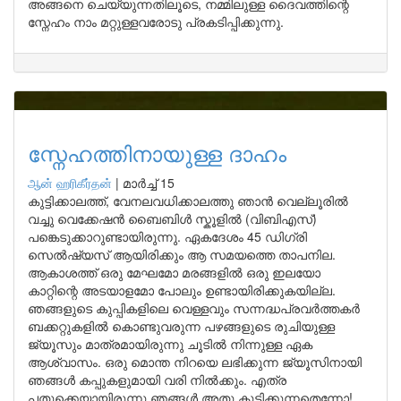
അങ്ങനെ ചെയ്യുന്നതിലൂടെ, നമ്മിലുള്ള ദൈവത്തിന്റെ
സ്നേഹം നാം മറ്റുള്ളവരോടു പ്രകടിപ്പിക്കുന്നു.
സ്നേഹത്തിനായുള്ള ദാഹം
ஆன் ஹரிகீர்தன்
|
മാർച്ച് 15
കുട്ടിക്കാലത്ത്, വേനലവധിക്കാലത്തു ഞാൻ വെല്ലൂരിൽ
വച്ചു വെക്കേഷൻ ബൈബിൾ സ്കൂളിൽ (വിബിഎസ്)
പങ്കെടുക്കാറുണ്ടായിരുന്നു. ഏകദേശം 45 ഡിഗ്രി
സെൽഷ്യസ് ആയിരിക്കും ആ സമയത്തെ താപനില.
ആകാശത്ത് ഒരു മേഘമോ മരങ്ങളിൽ ഒരു ഇലയോ
കാറ്റിന്റെ അടയാളമോ പോലും ഉണ്ടായിരിക്കുകയില്ല.
ഞങ്ങളുടെ കുപ്പികളിലെ വെള്ളവും സന്നദ്ധപ്രവർത്തകർ
ബക്കറ്റുകളിൽ കൊണ്ടുവരുന്ന പഴങ്ങളുടെ രുചിയുള്ള
ജ്യൂസും മാത്രമായിരുന്നു ചൂടിൽ നിന്നുള്ള ഏക
ആശ്വാസം. ഒരു മൊന്ത നിറയെ ലഭിക്കുന്ന ജ്യൂസിനായി
ഞങ്ങൾ കപ്പുകളുമായി വരി നിൽക്കും. എത്ര
പതുക്കെയായിരുന്നു ഞങ്ങൾ അതു കുടിക്കുന്നതെന്നോ!