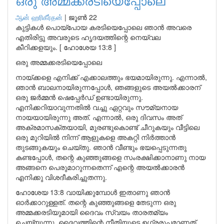
ഒരു അമ്മക്കരടിയെപ്പോലെ
ஆன் ஹரிகீர்தன்
|
ജൂൺ 22
കുട്ടികൾ പൊയ്പോയ കരടിയെപ്പോലെ ഞാൻ അവരെ
എതിരിട്ടു അവരുടെ ഹൃദയത്തിന്റെ നെയ്വല
കീറിക്കളയും. [ ഹോശേയ 13:8 ]
ഒരു അമ്മക്കരടിയെപ്പോലെ
നായ്ക്കളെ എനിക്ക് എക്കാലത്തും ഭയമായിരുന്നു. എന്നാൽ,
ഞാൻ ബാലനായിരുന്നപ്പോൾ, ഞങ്ങളുടെ അയൽക്കാരന്
ഒരു ജർമ്മൻ ഷെപ്പേർഡ് ഉണ്ടായിരുന്നു.
എനിക്കറിയാവുന്നതിൽ വച്ചു ഏറ്റവും സൗമ്യനായ
നായയായിരുന്നു അത്. എന്നാൽ, ഒരു ദിവസം അത്
അക്രമാസക്തയായി, മുരണ്ടുകൊണ്ട് ചീറുകയും വീട്ടിലെ
ഒരു മുറിയിൽ നിന്ന് ആളുകളെ അകറ്റി നിർത്താൻ
തുടങ്ങുകയും ചെയ്തു. ഞാൻ വീണ്ടും ഭയപ്പെടുന്നതു
കണ്ടപ്പോൾ, തന്റെ കുഞ്ഞുങ്ങളെ സംരക്ഷിക്കാനാണു നായ
അങ്ങനെ പെരുമാറുന്നതെന്ന് എന്റെ അയൽക്കാരൻ
എനിക്കു വിശദീകരിച്ചുതന്നു.
ഹോശേയ 13:8 വായിക്കുമ്പോൾ ഇതാണു ഞാൻ
ഓർക്കാറുള്ളത്. തന്റെ കുഞ്ഞുങ്ങളെ തേടുന്ന ഒരു
അമ്മക്കരടിയുമായി ദൈവം സ്വയം താരതമ്യം
ചെയ്യുന്നു. ദൈവത്തിന്റെ നീതിയുടെ ഉഗ്രരൂപമാണത്.