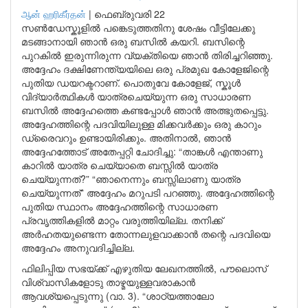
ஆன் ஹரிகீர்தன்
|
ഫെബ്രുവരി 22
സൺഡേസ്കൂളിൽ പങ്കെടുത്തതിനു ശേഷം വീട്ടിലേക്കു
മടങ്ങാനായി ഞാൻ ഒരു ബസിൽ കയറി. ബസിന്റെ
പുറകിൽ ഇരുന്നിരുന്ന വ്യക്തിയെ ഞാൻ തിരിച്ചറിഞ്ഞു.
അദ്ദേഹം ദക്ഷിണേന്ത്യയിലെ ഒരു പ്രമുഖ കോളേജിന്റെ
പുതിയ ഡയറക്ടറാണ്. പൊതുവേ കോളേജ്, സ്കൂൾ
വിദ്യാർത്ഥികൾ യാത്രചെയ്യുന്ന ഒരു സാധാരണ
ബസിൽ അദ്ദേഹത്തെ കണ്ടപ്പോൾ ഞാൻ അത്ഭുതപ്പെട്ടു.
അദ്ദേഹത്തിന്റെ പദവിയിലുള്ള മിക്കവർക്കും ഒരു കാറും
ഡ്രൈവറും ഉണ്ടായിരിക്കും. അതിനാൽ, ഞാൻ
അദ്ദേഹത്തോട് അതേപ്പറ്റി ചോദിച്ചു: “താങ്കൾ എന്താണു
കാറിൽ യാത്ര ചെയ്യാതെ ബസ്സിൽ യാത്ര
ചെയ്യുന്നത്?” “ഞാനെന്നും ബസ്സിലാണു യാത്ര
ചെയ്യുന്നത്” അദ്ദേഹം മറുപടി പറഞ്ഞു. അദ്ദേഹത്തിന്റെ
പുതിയ സ്ഥാനം അദ്ദേഹത്തിന്റെ സാധാരണ
പ്രവൃത്തികളിൽ മാറ്റം വരുത്തിയില്ല. തനിക്ക്
അർഹതയുണ്ടെന്ന തോന്നലുളവാക്കാൻ തന്റെ പദവിയെ
അദ്ദേഹം അനുവദിച്ചില്ല.
ഫിലിപ്പിയ സഭയ്ക്ക് എഴുതിയ ലേഖനത്തിൽ, പൗലൊസ്
വിശ്വാസികളോടു താഴ്മയുള്ളവരാകാൻ
ആവശ്യപ്പെടുന്നു (വാ. 3). “ശാഠ്യത്താലോ