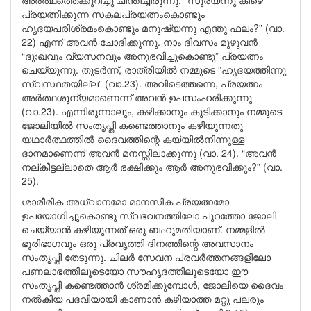
അർത്ഥത്തെക്കുറിച്ചു ചിന്തിച്ചിരുന്നു. “സൂര്യന്നു കീഴെ
പ്രയത്നിക്കുന്ന സകലപ്രയത്നംകൊണ്ടും
ഹൃദയപരിശ്രമംകൊണ്ടും മനുഷ്യന്നു എന്തു ഫലം?” (വാ.
22) എന്ന് അവൻ ചോദിക്കുന്നു. നാം ദിവസം മുഴുവൻ
“ദുഃഖവും വ്യസനവും അനുഭവിച്ചുകൊണ്ടു” പ്രയത്നം
ചെയ്യുന്നു. തുടർന്ന്, രാത്രിയിൽ നമ്മുടെ ”ഹൃദയത്തിന്നു
സ്വസ്ഥതയില്ല” (വാ.23). അവിടെത്തന്നെ, പ്രയത്നം
അർത്ഥശൂന്യമാണെന്ന് അവൻ ഉപസംഹരിക്കുന്നു
(വാ.23). എന്നിരുന്നാലും, കഴിക്കാനും കുടിക്കാനും നമ്മുടെ
ജോലിയിൽ സംതൃപ്തി കണ്ടെത്താനും കഴിയുന്നതു
യഥാർത്ഥത്തിൽ ദൈവത്തിന്റെ കയ്യിൽനിന്നുള്ള
ദാനമാണെന്ന് അവൻ മനസ്സിലാക്കുന്നു (വാ. 24). “അവൻ
നല്കീട്ടല്ലാതെ ആർ ഭക്ഷിക്കും ആർ അനുഭവിക്കും?” (വാ.
25).
ശാരീരിക അധ്വാനമോ മാനസിക പ്രയത്നമോ
ഉപയോഗിച്ചുകൊണ്ടു സ്വഭവനത്തിലോ പുറത്തോ ജോലി
ചെയ്യാൻ കഴിയുന്നത് ഒരു ബഹുമതിയാണ്. നമ്മളിൽ
ഭൂരിഭാഗവും ഒരു പ്രവൃത്തി ദിനത്തിന്റെ അവസാനം
സംതൃപ്തി തേടുന്നു. ചിലർ സേവന പ്രവർത്തനങ്ങളിലോ
പണലാഭത്തിലൂടെയോ സൗഹൃദത്തിലൂടെയോ ഈ
സംതൃപ്തി കണ്ടെത്താൻ ശ്രമിക്കുമ്പോൾ, ജോലിയെ ദൈവം
നൽകിയ പദവിയായി കാണാൻ കഴിയാത്ത മറ്റു പലരും