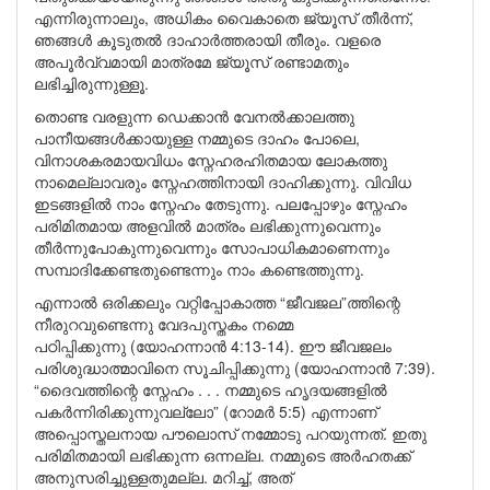
എന്നിരുന്നാലും, അധികം വൈകാതെ ജ്യൂസ് തീർന്ന്,
ഞങ്ങൾ കൂടുതൽ ദാഹാർത്തരായി തീരും. വളരെ
അപൂർവ്വമായി മാത്രമേ ജ്യൂസ് രണ്ടാമതും
ലഭിച്ചിരുന്നുള്ളൂ.
തൊണ്ട വരളുന്ന ഡെക്കാൻ വേനൽക്കാലത്തു
പാനീയങ്ങൾക്കായുള്ള നമ്മുടെ ദാഹം പോലെ,
വിനാശകരമായവിധം സ്നേഹരഹിതമായ ലോകത്തു
നാമെല്ലാവരും സ്നേഹത്തിനായി ദാഹിക്കുന്നു. വിവിധ
ഇടങ്ങളിൽ നാം സ്നേഹം തേടുന്നു. പലപ്പോഴും സ്നേഹം
പരിമിതമായ അളവിൽ മാത്രം ലഭിക്കുന്നുവെന്നും
തീർന്നുപോകുന്നുവെന്നും സോപാധികമാണെന്നും
സമ്പാദിക്കേണ്ടതുണ്ടെന്നും നാം കണ്ടെത്തുന്നു.
എന്നാൽ ഒരിക്കലും വറ്റിപ്പോകാത്ത “ജീവജല”ത്തിന്റെ
നീരുറവുണ്ടെന്നു വേദപുസ്തകം നമ്മെ
പഠിപ്പിക്കുന്നു (യോഹന്നാൻ 4:13-14). ഈ ജീവജലം
പരിശുദ്ധാത്മാവിനെ സൂചിപ്പിക്കുന്നു (യോഹന്നാൻ 7:39).
“ദൈവത്തിന്റെ സ്നേഹം . . . നമ്മുടെ ഹൃദയങ്ങളിൽ
പകർന്നിരിക്കുന്നുവല്ലോ” (റോമർ 5:5) എന്നാണ്
അപ്പൊസ്തലനായ പൗലൊസ് നമ്മോടു പറയുന്നത്. ഇതു
പരിമിതമായി ലഭിക്കുന്ന ഒന്നല്ല. നമ്മുടെ അർഹതക്ക്
അനുസരിച്ചുള്ളതുമല്ല. മറിച്ച്, അത്