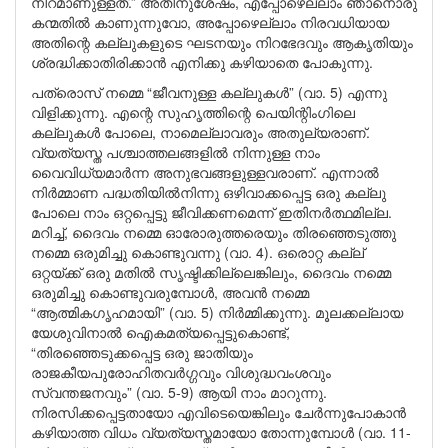
നിറമാണുള്ളത്.” അതിനുശേഷം, എപ്പോഴെല്ലാം ഞാനൊരു
കന്മതിൽ കാണുന്നുവോ, അപ്പോഴെല്ലാം നിരവധിയായ
അതിന്റെ കല്ലുകളുടെ ഘടനയും നിറഭേദവും ആകൃതിയും
ശ്രദ്ധിക്കാതിരിക്കാൻ എനിക്കു കഴിയാതെ പോകുന്നു.
പത്രൊസ് നമ്മെ “ജീവനുള്ള കല്ലുകൾ” (വാ. 5) എന്നു
വിളിക്കുന്നു. എന്റെ സുഹൃത്തിന്റെ പെയിന്റിംഗിലെ
കല്ലുകൾ പോലെ, നാമെല്ലാവരും അതുല്യരാണ്.
വ്യത്യസ്ത പശ്ചാത്തലങ്ങളിൽ നിന്നുള്ള നാം
വൈവിധ്യമാർന്ന അനുഭവങ്ങളുള്ളവരാണ്. എന്നാൽ
നിർമ്മാണ പദ്ധതിയിൽനിന്നു ഒഴിവാക്കപ്പെട്ട ഒരു കല്ലു
പോലെ നാം ഒറ്റപ്പെട്ടു ജീവിക്കണമെന്ന് ഇതിനർത്ഥമില്ല.
മറിച്ച്, ദൈവം നമ്മെ ഓരോരുത്തരെയും തിരഞ്ഞെടുത്തു
നമ്മെ ഒരുമിച്ചു കൊണ്ടുവന്നു (വാ. 4). ഒരൊറ്റ കല്ല്
ഒറ്റയ്ക്ക് ഒരു മതിൽ സൃഷ്ടിക്കില്ലെങ്കിലും, ദൈവം നമ്മെ
ഒരുമിച്ചു കൊണ്ടുവരുമ്പോൾ, അവൻ നമ്മെ
“ആത്മികഗൃഹമായി” (വാ. 5) നിർമ്മിക്കുന്നു. മൂലക്കല്ലായ
യേശുവിനാൽ ഐകമത്യപ്പെട്ടുകൊണ്ട്,
“തിരഞ്ഞെടുക്കപ്പെട്ട ഒരു ജാതിയും
രാജകീയപുരോഹിതവർഗ്ഗവും വിശുദ്ധവംശവും
സ്വന്തജനവും” (വാ. 5-9) ആയി നാം മാറുന്നു.
നിരസിക്കപ്പെട്ടതായോ എവിടെയെങ്കിലും ചേർന്നുപോകാൻ
കഴിയാത്ത വിധം വ്യത്യസ്തമായോ തോന്നുമ്പോൾ (വാ. 11-