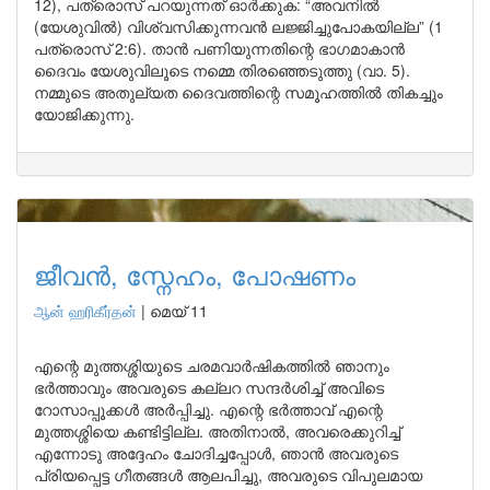
12), പത്രൊസ് പറയുന്നത് ഓർക്കുക: “അവനിൽ
(യേശുവിൽ) വിശ്വസിക്കുന്നവൻ ലജ്ജിച്ചുപോകയില്ല” (1
പത്രൊസ് 2:6). താൻ പണിയുന്നതിന്റെ ഭാഗമാകാൻ
ദൈവം യേശുവിലൂടെ നമ്മെ തിരഞ്ഞെടുത്തു (വാ. 5).
നമ്മുടെ അതുല്യത ദൈവത്തിന്റെ സമൂഹത്തിൽ തികച്ചും
യോജിക്കുന്നു.
ജീവൻ, സ്നേഹം, പോഷണം
ஆன் ஹரிகீர்தன்
|
മെയ് 11
എന്റെ മുത്തശ്ശിയുടെ ചരമവാർഷികത്തിൽ ഞാനും
ഭർത്താവും അവരുടെ കല്ലറ സന്ദർശിച്ച് അവിടെ
റോസാപ്പൂക്കൾ അർപ്പിച്ചു. എന്റെ ഭർത്താവ് എന്റെ
മുത്തശ്ശിയെ കണ്ടിട്ടില്ല. അതിനാൽ, അവരെക്കുറിച്ച്
എന്നോടു അദ്ദേഹം ചോദിച്ചപ്പോൾ, ഞാൻ അവരുടെ
പ്രിയപ്പെട്ട ഗീതങ്ങൾ ആലപിച്ചു, അവരുടെ വിപുലമായ