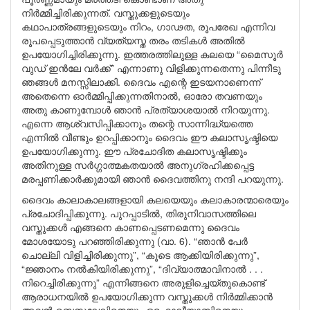
നിർമ്മിച്ചിരിക്കുന്നത്. വസ്തുക്കളുടെയും
കഥാപാത്രങ്ങളുടെയും നിറം, ഗാഢത, രൂപരേഖ എന്നിവ
രൂപപ്പെടുത്താൻ വ്യത്യസ്ത തരം തടികൾ അതിൽ
ഉപയോഗിച്ചിരിക്കുന്നു. ഇത്തരത്തിലുള്ള കലയെ “മൈസൂർ
വുഡ് ഇൻലേ വർക്ക്” എന്നാണു വിളിക്കുന്നതെന്നു പിന്നീടു
ഞങ്ങൾ മനസ്സിലാക്കി. ദൈവം എന്റെ ഇടയനാണെന്ന്
അതെന്നെ ഓർമ്മിപ്പിക്കുന്നതിനാൽ, ഓരോ തവണയും
അതു കാണുമ്പോൾ ഞാൻ പ്രത്യാശയാൽ നിറയുന്നു.
എന്നെ ആശ്വസിപ്പിക്കാനും തന്റെ സാന്നിദ്ധ്യത്തെ
എന്നിൽ വീണ്ടും ഉറപ്പിക്കാനും ദൈവം ഈ കലാസൃഷ്ടിയെ
ഉപയോഗിക്കുന്നു. ഈ പ്രചോദിത കലാസൃഷ്ടിക്കും
അതിനുള്ള സർഗ്ഗാത്മകതയാൽ അനുഗ്രഹിക്കപ്പെട്ട
മരപ്പണിക്കാർക്കുമായി ഞാൻ ദൈവത്തിനു നന്ദി പറയുന്നു.
ദൈവം കാലാകാലങ്ങളായി കലയെയും കലാകാരന്മാരെയും
പ്രചോദിപ്പിക്കുന്നു. പുറപ്പാടിൽ, തിരുനിവാസത്തിലെ
വസ്തുക്കൾ എങ്ങനെ കാണപ്പെടണമെന്നു ദൈവം
മോശയോടു പറഞ്ഞിരിക്കുന്നു (വാ. 6). “ഞാൻ പേർ
ചൊല്ലി വിളിച്ചിരിക്കുന്നു”, “കൂടെ ആക്കിയിരിക്കുന്നു”,
“ജ്ഞാനം നൽകിയിരിക്കുന്നു”, “ദിവ്യാത്മാവിനാൽ . . .
നിറെച്ചിരിക്കുന്നു” എന്നിങ്ങനെ അരുളിച്ചെയ്തുകൊണ്ട്
ആരാധനയിൽ ഉപയോഗിക്കുന്ന വസ്തുക്കൾ നിർമ്മിക്കാൻ