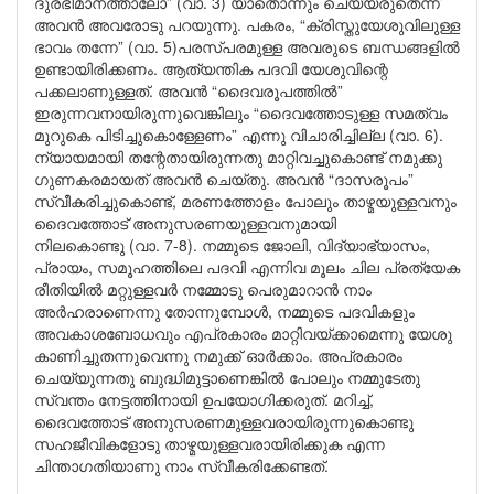
ദുരഭിമാനത്താലോ” (വാ. 3) യാതൊന്നും ചെയ്യരുതെന്ന്
അവൻ അവരോടു പറയുന്നു. പകരം, “ക്രിസ്തുയേശുവിലുള്ള
ഭാവം തന്നേ” (വാ. 5)പരസ്പരമുള്ള അവരുടെ ബന്ധങ്ങളിൽ
ഉണ്ടായിരിക്കണം. ആത്യന്തിക പദവി യേശുവിന്റെ
പക്കലാണുള്ളത്. അവൻ “ദൈവരൂപത്തിൽ”
ഇരുന്നവനായിരുന്നുവെങ്കിലും “ദൈവത്തോടുള്ള സമത്വം
മുറുകെ പിടിച്ചുകൊള്ളേണം” എന്നു വിചാരിച്ചില്ല (വാ. 6).
ന്യായമായി തന്റേതായിരുന്നതു മാറ്റിവച്ചുകൊണ്ട് നമുക്കു
ഗുണകരമായത് അവൻ ചെയ്തു. അവൻ “ദാസരൂപം”
സ്വീകരിച്ചുകൊണ്ട്, മരണത്തോളം പോലും താഴ്മയുള്ളവനും
ദൈവത്തോട് അനുസരണയുള്ളവനുമായി
നിലകൊണ്ടു (വാ. 7-8). നമ്മുടെ ജോലി, വിദ്യാഭ്യാസം,
പ്രായം, സമൂഹത്തിലെ പദവി എന്നിവ മൂലം ചില പ്രത്യേക
രീതിയിൽ മറ്റുള്ളവർ നമ്മോടു പെരുമാറാൻ നാം
അർഹരാണെന്നു തോന്നുമ്പോൾ, നമ്മുടെ പദവികളും
അവകാശബോധവും എപ്രകാരം മാറ്റിവയ്ക്കാമെന്നു യേശു
കാണിച്ചുതന്നുവെന്നു നമുക്ക് ഓർക്കാം. അപ്രകാരം
ചെയ്യുന്നതു ബുദ്ധിമുട്ടാണെങ്കിൽ പോലും നമ്മുടേതു
സ്വന്തം നേട്ടത്തിനായി ഉപയോഗിക്കരുത്. മറിച്ച്,
ദൈവത്തോട് അനുസരണമുള്ളവരായിരുന്നുകൊണ്ടു
സഹജീവികളോടു താഴ്മയുള്ളവരായിരിക്കുക എന്ന
ചിന്താഗതിയാണു നാം സ്വീകരിക്കേണ്ടത്.