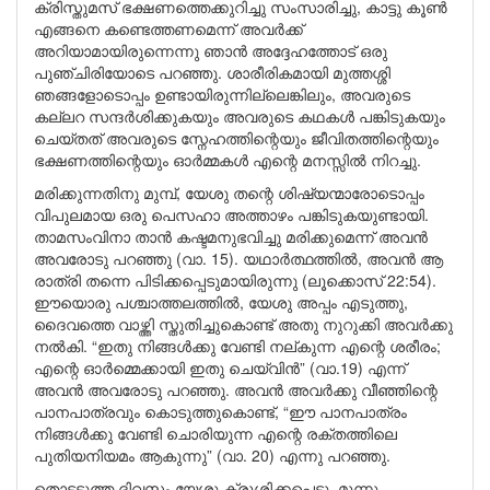
ക്രിസ്തുമസ് ഭക്ഷണത്തെക്കുറിച്ചു സംസാരിച്ചു, കാട്ടു കൂൺ
എങ്ങനെ കണ്ടെത്തണമെന്ന് അവർക്ക്
അറിയാമായിരുന്നെന്നു ഞാൻ അദ്ദേഹത്തോട് ഒരു
പുഞ്ചിരിയോടെ പറഞ്ഞു. ശാരീരികമായി മുത്തശ്ശി
ഞങ്ങളോടൊപ്പം ഉണ്ടായിരുന്നില്ലെങ്കിലും, അവരുടെ
കല്ലറ സന്ദർശിക്കുകയും അവരുടെ കഥകൾ പങ്കിടുകയും
ചെയ്തത് അവരുടെ സ്നേഹത്തിന്റെയും ജീവിതത്തിന്റെയും
ഭക്ഷണത്തിന്റെയും ഓർമ്മകൾ എന്റെ മനസ്സിൽ നിറച്ചു.
മരിക്കുന്നതിനു മുമ്പ്, യേശു തന്റെ ശിഷ്യന്മാരോടൊപ്പം
വിപുലമായ ഒരു പെസഹാ അത്താഴം പങ്കിടുകയുണ്ടായി.
താമസംവിനാ താൻ കഷ്ടമനുഭവിച്ചു മരിക്കുമെന്ന് അവൻ
അവരോടു പറഞ്ഞു (വാ. 15). യഥാർത്ഥത്തിൽ, അവൻ ആ
രാത്രി തന്നെ പിടിക്കപ്പെടുമായിരുന്നു (ലൂക്കൊസ് 22:54).
ഈയൊരു പശ്ചാത്തലത്തിൽ, യേശു അപ്പം എടുത്തു,
ദൈവത്തെ വാഴ്ത്തി സ്തുതിച്ചുകൊണ്ട് അതു നുറുക്കി അവർക്കു
നൽകി. “ഇതു നിങ്ങൾക്കു വേണ്ടി നല്കുന്ന എന്റെ ശരീരം;
എന്റെ ഓർമ്മെക്കായി ഇതു ചെയ്വിൻ” (വാ.19) എന്ന്
അവൻ അവരോടു പറഞ്ഞു. അവൻ അവർക്കു വീഞ്ഞിന്റെ
പാനപാത്രവും കൊടുത്തുകൊണ്ട്, “ഈ പാനപാത്രം
നിങ്ങൾക്കു വേണ്ടി ചൊരിയുന്ന എന്റെ രക്തത്തിലെ
പുതിയനിയമം ആകുന്നു” (വാ. 20) എന്നു പറഞ്ഞു.
തൊട്ടടുത്ത ദിവസം യേശു ക്രൂശിക്കപ്പെട്ടു. മൂന്നു