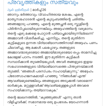
പ്രവൃത്തികളും സത്യവും
ஆன் ஹரிகீர்தன்
|
മാർച്ച് 26
ഞാനും ഭർത്താവും വിവാഹിതരായ ശേഷം, എന്റെ
മാതൃസഹോദരൻ എന്റെ കുടുംബത്തിന്റെ ചരിത്രം
ഞങ്ങളോടു പറഞ്ഞു. എന്റെ മുത്തച്ഛൻ ഒരു സ്കൂളിന്റെ
പ്രിൻസിപ്പലായിരുന്നെങ്കിലും അദ്ദേഹത്തിന്റെ വരുമാനം
തന്റെ ഏഴു മക്കളെ പോറ്റാൻ പര്യാപ്തമായിരുന്നില്ലെന്ന്
അമ്മാവൻ വിശദീകരിച്ചു. എന്നിട്ടും, തന്റെ മുതിർന്ന
കുട്ടികളുടെ ഉന്നത വിദ്യാഭ്യാസത്തിനായി അദ്ദേഹം പണം
ചിലവഴിച്ചു. ആ മക്കൾ പലപ്പോഴും തങ്ങളുടെ
അമ്മാവന്മാരുടെയോ അമ്മായിമാരുടെയോ ഒപ്പം താമസിച്ചു
കോളേജ് പഠനം നടത്തി. ഈ മുതിർന്ന കുട്ടികൾ
സമ്പാദിക്കാൻ തുടങ്ങിയപ്പോൾ, അവർ തങ്ങളുടെ ഇളയ
സഹോദരങ്ങളുടെ വിദ്യാഭ്യാസത്തെ പിന്തുണയ്ക്കാൻ
തുടങ്ങി. “ഞങ്ങൾ പരസ്പരം സഹായിക്കുന്നു,” അദ്ദേഹം
പ്രോത്സാഹജനകമായി പറഞ്ഞു. “നിങ്ങൾക്ക് എന്ത്
ആവശ്യമുണ്ടെങ്കിലും ഞങ്ങളുടെ അടുക്കൽ വരാമെന്ന്
ഓർക്കുക. മറ്റുള്ളവർക്ക് ആവശ്യമുള്ളപ്പോൾ അവരെ
സഹായിക്കാനും തയ്യാറാകുക.”
തന്റെ ലേഖനത്തിൽ, “കുഞ്ഞുങ്ങൾ” എന്നു താൻ
വിളിച്ചവർക്ക്, സമാനമായ ഒരു ഉപദേശം യോഹന്നാൻ