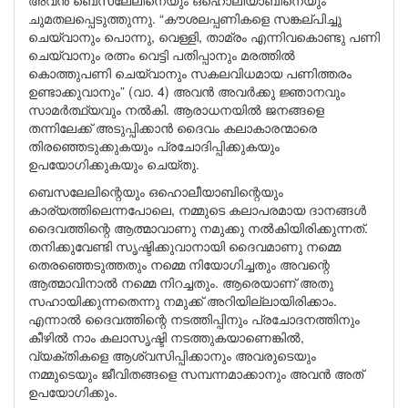
അവൻ ബെസലേലിനെയും ഒഹൊലീയാബിനെയും
ചുമതലപ്പെടുത്തുന്നു. “കൗശലപ്പണികളെ സങ്കല്പിച്ചു
ചെയ്വാനും പൊന്നു, വെള്ളി, താമ്രം എന്നിവകൊണ്ടു പണി
ചെയ്വാനും രത്നം വെട്ടി പതിപ്പാനും മരത്തിൽ
കൊത്തുപണി ചെയ്വാനും സകലവിധമായ പണിത്തരം
ഉണ്ടാക്കുവാനും” (വാ. 4) അവൻ അവർക്കു ജ്ഞാനവും
സാമർത്ഥ്യവും നൽകി. ആരാധനയിൽ ജനങ്ങളെ
തന്നിലേക്ക് അടുപ്പിക്കാൻ ദൈവം കലാകാരന്മാരെ
തിരഞ്ഞെടുക്കുകയും പ്രചോദിപ്പിക്കുകയും
ഉപയോഗിക്കുകയും ചെയ്തു.
ബെസലേലിന്റെയും ഒഹൊലീയാബിന്റെയും
കാര്യത്തിലെന്നപോലെ, നമ്മുടെ കലാപരമായ ദാനങ്ങൾ
ദൈവത്തിന്റെ ആത്മാവാണു നമുക്കു നൽകിയിരിക്കുന്നത്.
തനിക്കുവേണ്ടി സൃഷ്ടിക്കുവാനായി ദൈവമാണു നമ്മെ
തെരഞ്ഞെടുത്തതും നമ്മെ നിയോഗിച്ചതും അവന്റെ
ആത്മാവിനാൽ നമ്മെ നിറച്ചതും. ആരെയാണ് അതു
സഹായിക്കുന്നതെന്നു നമുക്ക് അറിയില്ലായിരിക്കാം.
എന്നാൽ ദൈവത്തിന്റെ നടത്തിപ്പിനും പ്രചോദനത്തിനും
കീഴിൽ നാം കലാസൃഷ്ടി നടത്തുകയാണെങ്കിൽ,
വ്യക്തികളെ ആശ്വസിപ്പിക്കാനും അവരുടെയും
നമ്മുടെയും ജീവിതങ്ങളെ സമ്പന്നമാക്കാനും അവൻ അത്
ഉപയോഗിക്കും.