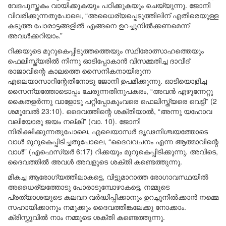
വേദപുസ്തകം വായിക്കുകയും പഠിക്കുകയും ചെയ്യുന്നു. ജോനി
വിവരിക്കുന്നതുപോലെ, “അധൈര്യപ്പെടുത്തിലിന് എതിരെയുള്ള
കടുത്ത പോരാട്ടങ്ങളിൽ എങ്ങനെ ഉറച്ചുനിൽക്കണമെന്ന്
അവൾക്കറിയാം.”
റിക്കയുടെ മുറുകെപ്പിടുത്തത്തെയും സ്ഥിരോത്സാഹത്തെയും
ഫെലിസ്ത്യരിൽ നിന്നു ഓടിപ്പോകാൻ വിസമ്മതിച്ച ദാവീദ്
രാജാവിന്റെ കാലത്തെ സൈനികനായിരുന്ന
എലെയാസാറിന്റേതിനോടു ജോനി ഉപമിക്കുന്നു. ഓടിയൊളിച്ച
സൈന്യത്തോടൊപ്പം ചേരുന്നതിനുപകരം, “അവൻ എഴുന്നേറ്റു
കൈതളർന്നു വാളോടു പറ്റിപ്പോകുംവരെ ഫെലിസ്ത്യരെ വെട്ടി” (2
ശമൂവേൽ 23:10). ദൈവത്തിന്റെ ശക്തിയാൽ, “അന്നു യഹോവ
വലിയോരു ജയം നല്കി” (വാ. 10). ജോനി
നിരീക്ഷിക്കുന്നതുപോലെ, എലെയാസർ ദൃഢനിശ്ചയത്തോടെ
വാൾ മുറുകെപ്പിടിച്ചതുപോലെ, “ദൈവവചനം എന്ന ആത്മാവിന്റെ
വാൾ” (എഫെസ്യർ 6:17) റിക്കയും മുറുകെപ്പിടിക്കുന്നു. അവിടെ,
ദൈവത്തിൽ അവൾ അവളുടെ ശക്തി കണ്ടെത്തുന്നു.
മികച്ച ആരോഗ്യത്തിലാകട്ടെ, വിട്ടുമാറാത്ത രോഗാവസ്ഥയിൽ
അധൈര്യത്തോടു പോരാടുമ്പോഴാകട്ടെ, നമ്മുടെ
പ്രത്യാശയുടെ കലവറ വർദ്ധിപ്പിക്കാനും ഉറച്ചുനിൽക്കാൻ നമ്മെ
സഹായിക്കാനും നമുക്കും ദൈവത്തിങ്കലേക്കു നോക്കാം.
ക്രിസ്തുവിൽ നാം നമ്മുടെ ശക്തി കണ്ടെത്തുന്നു.