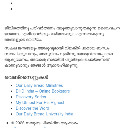
ജീവിതത്തിനു പരിവർത്തനം വരുത്തുവാനുതകുന്ന ദൈവവചന
ജ്ഞാനം എല്ലാവർക്കും ലഭ്യമാക്കുക എന്നതാകുന്നു
ഞങ്ങളുടെ ദൗത്യം.
സകല ജനങ്ങളും യേശുവുമായി വ്യക്തിപരമായ ബന്ധം
സ്ഥാപിക്കുവാനും, അനുദിനം വളർന്നു യേശുവിനെപ്പോലെ
ആകുവാനും, അവന്റെ സഭയിൽ ശുശ്രുഷ ചെയ്യുന്നത്
കാണുവാനും ഞങ്ങൾ ആഗ്രഹിക്കുന്നു.
വെബ്സൈറ്റുകൾ
Our Daily Bread Ministries
DHD India – Online Bookstore
Discovery Series
My Utmost For His Highest
Discover the Word
Our Daily Bread University India
© 2026
നമ്മുടെ പ്രതിദിന ആഹാരം