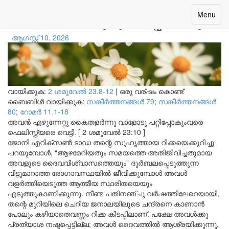
ദൈവത്തെ മുറുകെപ്പിടിക്കുക
Toggle
Menu
navigatio
ആഗസ്റ്റ് 10, 2026
വായിക്കുക:
2 ശമൂവേല്‍ 23.8-12
|
ഒരു വര്ഷം കൊണ്ട്
ബൈബിൾ വായിക്കുക:
സങ്കീര്‍ത്തനങ്ങള്‍ 79
;
സങ്കീര്‍ത്തനങ്ങള്‍
80
;
റോമര്‍ 11.1-18
അവൻ എഴുന്നേറ്റു കൈതളർന്നു വാളോടു പറ്റിപ്പോകുംവരെ
ഫെലിസ്ത്യരെ വെട്ടി. [ 2 ശമൂവേൽ 23:10 ]
ജോനി എറിക്സൺ ടാഡ തന്റെ സുഹൃത്തായ റിക്കയെക്കുറിച്ചു
പറയുമ്പോൾ, “ആഴമേറിയതും സമയത്തെ അതിജീവിച്ചതുമായ
അവളുടെ ദൈവവിശ്വാസത്തെയും” ദുർബലപ്പെടുത്തുന്ന
വിട്ടുമാറാത്ത രോഗാവസ്ഥയിൽ ജീവിക്കുമ്പോൾ അവൾ
വളർത്തിയെടുത്ത ആത്മീയ സ്ഥരിതയെയും
എടുത്തുകാണിക്കുന്നു. നീണ്ട പതിനഞ്ചു വർഷത്തിലേറെയായി,
തന്റെ മുറിയിലെ ചെറിയ ജനാലയിലൂടെ ചന്ദ്രനെ കാണാൻ
പോലും കഴിയാതെവണ്ണം റിക്ക കിടപ്പിലാണ്. പക്ഷേ അവൾക്കു
പ്രത്യാശ നഷ്ടപ്പെട്ടില്ല; അവൾ ദൈവത്തിൽ ആശ്രയിക്കുന്നു,