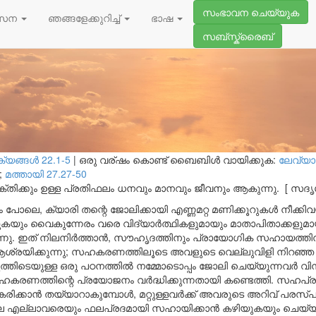
ഫെബ്രുവരി 15, 202
സംഭാവന ചെയ്യുക
നേട്ടം
സേന
ഞങ്ങളേക്കുറിച്ച്
ഭാഷ
സബ്സ്ക്രൈബ്
ങ്ങള്‍ 22.1-5
|
ഒരു വര്ഷം കൊണ്ട് ബൈബിൾ വായിക്കുക:
ലേവ്യാ
;
മത്തായി 27.27-50
ക്തിക്കും ഉള്ള പ്രതിഫലം ധനവും മാനവും ജീവനും ആകുന്നു.
[ സദൃ
ോലെ, ക്യാരി തന്റെ ജോലിക്കായി എണ്ണമറ്റ മണിക്കൂറുകൾ നീക്കിവയ്ക
്കിടുകയും വൈകുന്നേരം വരെ വിദ്യാർത്ഥികളുമായും മാതാപിതാക്കള
ന്നു. ഇത് നിലനിർത്താൻ, സൗഹൃദത്തിനും പ്രായോഗിക സഹായത്ത
രയിക്കുന്നു; സഹകരണത്തിലൂടെ അവളുടെ വെല്ലുവിളി നിറഞ്ഞ ജോ
്തിടെയുള്ള ഒരു പഠനത്തിൽ നമ്മോടൊപ്പം ജോലി ചെയ്യുന്നവർ വ
 സഹകരണത്തിന്റെ പ്രയോജനം വർദ്ധിക്കുന്നതായി കണ്ടെത്തി. സഹപ
കാൻ തയ്യാറാകുമ്പോൾ, മറ്റുള്ളവർക്ക് അവരുടെ അറിവ് പരസ്പര
ിലെ എല്ലാവരെയും ഫലപ്രദമായി സഹായിക്കാൻ കഴിയുകയും ചെയ്യു