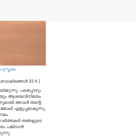
6
പുസ്തകം
ശവാക്യങ്ങൾ 22:4 ]
്കുന്നു, പലപ്പോഴും
ുമായും ആശയവിനിമയം
ിനുമായി അവൾ തന്റെ
ലി എളുപ്പമാകുന്നു.
ിനയം
്രവർത്തകർ തങ്ങളുടെ
ം പങ്കിടാൻ
ന്നു.