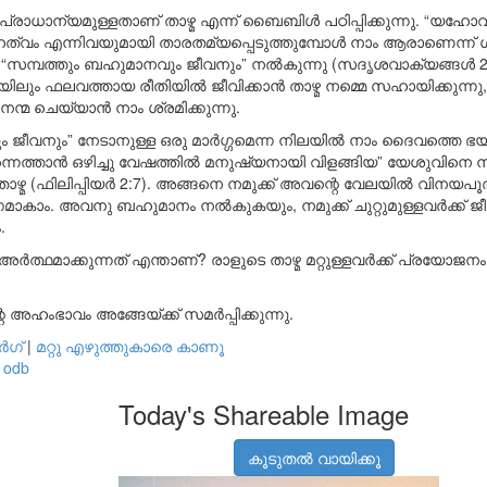
ധാന്യമുള്ളതാണ് താഴ്മ എന്ന് ബൈബിൾ പഠിപ്പിക്കുന്നു. “യഹോവ
മഹത്വം എന്നിവയുമായി താരതമ്യപ്പെടുത്തുമ്പോൾ നാം ആരാണെന്ന്
ക്ക് “സമ്പത്തും ബഹുമാനവും ജീവനും” നൽകുന്നു (സദൃശവാക്യങ്ങൾ 
ലും ഫലവത്തായ രീതിയിൽ ജീവിക്കാൻ താഴ്മ നമ്മെ സഹായിക്കുന്നു
്മ ചെയ്യാൻ നാം ശ്രമിക്കുന്നു.
ും ജീവനും” നേടാനുള്ള ഒരു മാർഗ്ഗമെന്ന നിലയിൽ നാം ദൈവത്തെ ഭയപ
ന്നെത്താൻ ഒഴിച്ചു വേഷത്തിൽ മനുഷ്യനായി വിളങ്ങിയ” യേശുവിനെ 
ാഴ്മ (ഫിലിപ്പിയർ 2:7). അങ്ങനെ നമുക്ക് അവന്റെ വേലയിൽ വിനയപൂ
ാഗമാകാം. അവനു ബഹുമാനം നൽകുകയും, നമുക്ക് ചുറ്റുമുള്ളവർക്ക് ജ
.
അർത്ഥമാക്കുന്നത് എന്താണ്? രാളുടെ താഴ്മ മറ്റുള്ളവർക്ക് പ്രയോജന
ഹംഭാവം അങ്ങേയ്ക്ക് സമർപ്പിക്കുന്നു.
ർഗ്
|
മറ്റു എഴുത്തുകാരെ കാണൂ
odb
Today's Shareable Image
കൂടുതൽ വായിക്കൂ