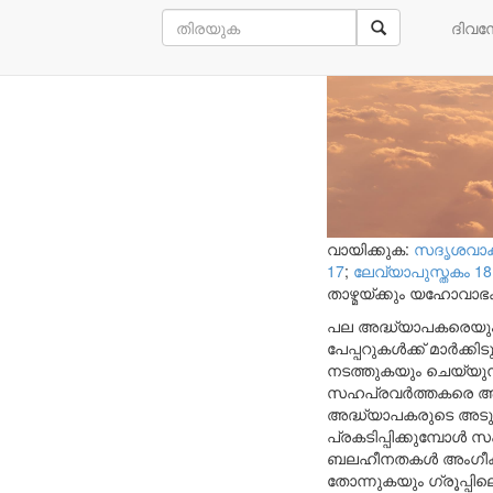
താഴ്മയുടെ 
ദിവ
വായിക്കുക:
സദൃശവാക്യ
17
;
ലേവ്യാപുസ്തകം 18
താഴ്മയ്ക്കും യഹോവാഭ
പല അദ്ധ്യാപകരെയും പ
പേപ്പറുകൾക്ക് മാർക
നടത്തുകയും ചെയ്യു
സഹപ്രവർത്തകരെ ആശ്
അദ്ധ്യാപകരുടെ അടുത
പ്രകടിപ്പിക്കുമ്പോൾ
ബലഹീനതകൾ അംഗീകരിക്
തോന്നുകയും ഗ്രൂപ്പ