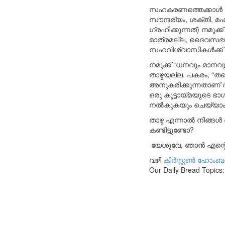
സഹകരണത്തെക്കാൾ പ്രാ
സൗന്ദര്യം, ശക്തി, 
ഗ്രഹിക്കുന്നത്) നമു
മാത്രമല്ല, ദൈവസഭയി
സഹവിശ്വാസികൾക്ക് നന
നമുക്ക് “ധനവും മാനവ
താഴ്മയല്ല. പകരം, “ത
അനുകരിക്കുന്നതാണ് ത
ഒരു കൂട്ടായ്മയുടെ ഭ
നൽകുകയും ചെയ്യാം
താഴ്മ എന്നാൽ നിങ്ങൾ 
കണ്ടിട്ടുണ്ടോ?
യേശുവേ, ഞാൻ എന്റെ അ
വഴി
കിർസ്റ്റൺ ഹോംബ
Our Daily Bread Topics: