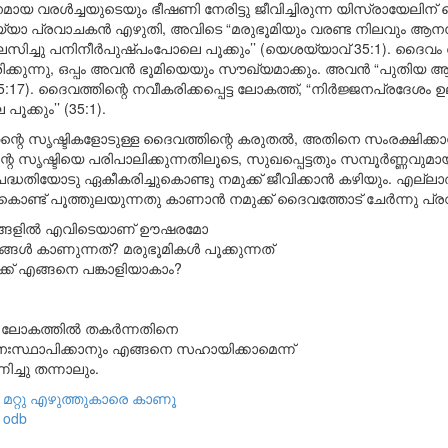
ായ വരൾച്ചയുടെയും ഭീഷണി നേരിട്ടു ജീവിച്ചിരുന്ന യിസ്രായേലിന് 
ശയ്യാ പ്രവാചകൻ എഴുതി, അവിടെ “മരുഭൂമിയും വരണ്ട നിലവും ആനന്ദി
സിച്ചു പനിനീർപുഷ്പംപോലെ പൂക്കും’’ (യെശയ്യാവ് 35:1). ദൈവം
ശിക്കുന്നു, ഒപ്പം അവൻ ഭൂമിയെയും സൗഖ്യമാക്കും. അവൻ “പുതിയ
 (65:17). ദൈവത്തിന്റെ നവീകരിക്കപ്പെട്ട ലോകത്ത്, “നിർജ്ജനപ്രദേശം ഉ
ക്കും’’ (35:1).
ന്റെ സൃഷ്ടികളോടുള്ള ദൈവത്തിന്റെ കരുതൽ, അതിനെ സംരക്ഷിക്കാ
അവന്റെ സൃഷ്ടിയെ പരിപാലിക്കുന്നതിലൂടെ, സുഖപ്പെട്ടതും സമ്പൂർണ്ണവ
്ധതിയോടു ഏകീകരിച്ചുകൊണ്ടു നമുക്ക് ജീവിക്കാൻ കഴിയും. എല്ലാത
കൊണ്ട് പൂത്തുലയുന്നതു കാണാൻ നമുക്ക് ദൈവത്തോട് ചേർന്നു പ്രവ
ാഗങ്ങളിൽ എവിടെയാണ് ഊഷരമോ
ങ്ങൾ കാണുന്നത്? മരുഭൂമികൾ പൂക്കുന്നത്
ക് എങ്ങനെ പങ്കാളിയാകാം?
, ലോകത്തിൽ തകർന്നതിനെ
നഃസ്ഥാപിക്കാനും എങ്ങനെ സഹായിക്കാമെന്ന്
ച്ചു തന്നാലും.
|
മറ്റു എഴുത്തുകാരെ കാണൂ
odb