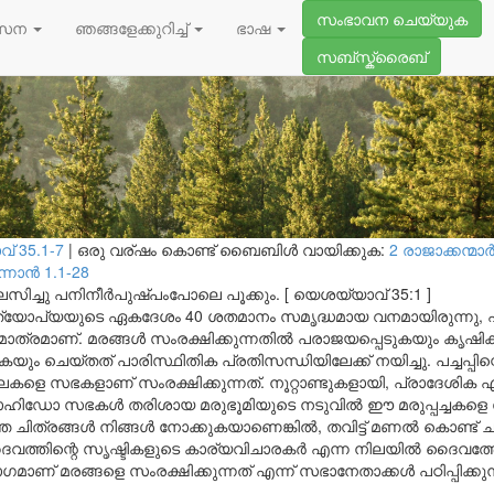
മെയ് 9, 2026
സംഭാവന ചെയ്യുക
ുന്ന മരുഭൂമികൾ
സേന
ഞങ്ങളേക്കുറിച്ച്
ഭാഷ
സബ്സ്ക്രൈബ്
് 35.1-7
|
ഒരു വര്ഷം കൊണ്ട് ബൈബിൾ വായിക്കുക:
2 രാജാക്കന്മാര്
ാന്‍ 1.1-28
സിച്ചു പനിനീർപുഷ്പംപോലെ പൂക്കും. [ യെശയ്യാവ് 35:1 ]
പ്, എത്യോപ്യയുടെ ഏകദേശം 40 ശതമാനം സമൃദ്ധമായ വനമായിരുന്നു,
ത്രമാണ്. മരങ്ങൾ സംരക്ഷിക്കുന്നതിൽ പരാജയപ്പെടുകയും കൃഷിക്
ുകയും ചെയ്തത് പാരിസ്ഥിതിക പ്രതിസന്ധിയിലേക്ക് നയിച്ചു. പച്ചപ്പിന്
ലകളെ സഭകളാണ് സംരക്ഷിക്കുന്നത്. നൂറ്റാണ്ടുകളായി, പ്രാദേശിക
ഹിഡോ സഭകൾ തരിശായ മരുഭൂമിയുടെ നടുവിൽ ഈ മരുപ്പച്ചകളെ സംര
ിത്രങ്ങൾ നിങ്ങൾ നോക്കുകയാണെങ്കിൽ, തവിട്ട് മണൽ കൊണ്ട് ചുറ്റപ്പെ
ൈവത്തിന്റെ സൃഷ്ടികളുടെ കാര്യവിചാരകർ എന്ന നിലയിൽ ദൈവത്ത
ണ് മരങ്ങളെ സംരക്ഷിക്കുന്നത് എന്ന് സഭാനേതാക്കൾ പഠിപ്പിക്കുന്