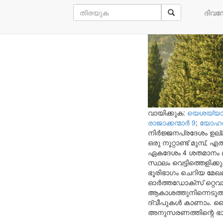
പൂത്തുലയ
ദിവ
വായിക്കുക:
യെശയ്യാവ
രാജാക്കന്മാര്‍ 9
;
യോഹന്ന
നിർജ്ജനപ്രദേശം ഉല്ല
ഒരു നൂറ്റാണ്ട് മുമ്
ഏകദേശം 4 ശതമാനം മാ
സ്ഥലം വെട്ടിത്തെളിക്ക
ഭൂരിഭാഗം ചെറിയ മേഖ
ഓർത്തഡോക്സ് റ്റെവാ
ആകാശത്തുനിന്നെടുത്ത ച
ദ്വീപുകൾ കാണാം. ദ
അനുസരണത്തിന്റെ ഭാഗമാ