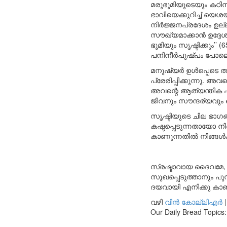
മരുഭൂമിയുടെയും കഠിനമ
ഭാവിയെക്കുറിച്ച് യെ
നിർജ്ജനപ്രദേശം ഉല്ല
സൗഖ്യമാക്കാൻ ഉദ്ദേ
ഭൂമിയും സൃഷ്ടിക്കും’’
പനിനീർപുഷ്പം പോലെ പൂ
മനുഷ്യർ ഉൾപ്പെടെ ത
പ്രേരിപ്പിക്കുന്നു. 
അവന്റെ ആത്യന്തിക പദ
ജീവനും സൗന്ദര്യവും 
സൃഷ്ടിയുടെ ചില ഭ
കഷ്ടപ്പെടുന്നതായോ നി
കാണുന്നതിൽ നിങ്ങൾക്
സ്രഷ്ടാവായ ദൈവമേ
സുഖപ്പെടുത്താനും പു
ദയവായി എനിക്കു കാണി
വഴി
വിൻ കോല്ലിഎർ
Our Daily Bread Topics: