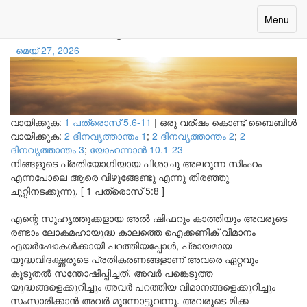
സമയമാകുമ്പോൾ
Toggle
Menu
navigatio
മെയ് 27, 2026
വായിക്കുക:
1 പത്രൊസ് 5.6-11
|
ഒരു വര്ഷം കൊണ്ട് ബൈബിൾ
വായിക്കുക:
2 ദിനവൃത്താന്തം 1
;
2 ദിനവൃത്താന്തം 2
;
2
ദിനവൃത്താന്തം 3
;
യോഹന്നാന്‍ 10.1-23
നിങ്ങളുടെ പ്രതിയോഗിയായ പിശാചു അലറുന്ന സിംഹം
എന്നപോലെ ആരെ വിഴുങ്ങേണ്ടു എന്നു തിരഞ്ഞു
ചുറ്റിനടക്കുന്നു. [ 1 പത്രൊസ് 5:8 ]
എന്റെ സുഹൃത്തുക്കളായ അൽ ഷിഫറും കാത്തിയും അവരുടെ
രണ്ടാം ലോകമഹായുദ്ധ കാലത്തെ ഐക്കണിക് വിമാനം
എയർഷോകൾക്കായി പറത്തിയപ്പോൾ, പ്രായമായ
യുദ്ധവിദഗ്ദ്ധരുടെ പ്രതികരണങ്ങളാണ് അവരെ ഏറ്റവും
കൂടുതൽ സന്തോഷിപ്പിച്ചത്. അവർ പങ്കെടുത്ത
യുദ്ധങ്ങളെക്കുറിച്ചും അവർ പറത്തിയ വിമാനങ്ങളെക്കുറിച്ചും
സംസാരിക്കാൻ അവർ മുന്നോട്ടുവന്നു. അവരുടെ മിക്ക