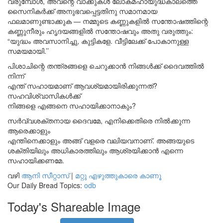
വരുമ്പോൾ, അവന്റെ വാക്കുകൾ ലോകമഹായുദ്ധകാലത്തെ
സൈനികർക്ക് അനുഭവപ്പെട്ടതിനു സമാനമായ
ഫലമാണുണ്ടാക്കുക — നമ്മുടെ കണ്ണുകളിൽ സന്തോഷത്തിന്റെ
കണ്ണുനീരും ഹൃദയങ്ങളിൽ സന്തോഷവും അതു വരുത്തും:
“യുദ്ധം അവസാനിച്ചു, കുട്ടികളേ. വീട്ടിലേക്ക് പോകാനുള്ള
സമയമായി.’’
പിശാചിന്റെ തന്ത്രങ്ങളെ ചെറുക്കാൻ നിങ്ങൾക്ക് ദൈവത്തിൽ
നിന്ന്
എന്ത് സഹായമാണ് ആവശ്യമായിരിക്കുന്നത്?
സഹവിശ്വാസികൾക്ക്
നിങ്ങളെ എങ്ങനെ സഹായിക്കാനാകും?
സർവ്വശക്തനായ ദൈവമേ, എനിക്കെതിരെ നിൽക്കുന്ന
ആരെക്കാളും
എന്തിനെക്കാളും അങ്ങ് വളരെ വലിയവനാണ്. അങ്ങയുടെ
ശക്തിയിലും അധികാരത്തിലും ആശ്രയിക്കാൻ എന്നെ
സഹായിക്കണമേ.
വഴി
ആനി സീറ്റാസ്
|
മറ്റു എഴുത്തുകാരെ കാണൂ
Our Daily Bread Topics:
odb
Today's Shareable Image