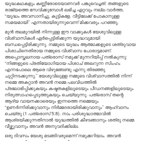
യുദ്ധകഥകളും കണ്ണീരോടെയാണവർ പങ്കുവെച്ചത്. തങ്ങളുടെ
രാജ്യത്തെ സേവിക്കുമ്പോൾ ലഭിച്ച ഏറ്റവും നല്ല വാർത്ത,
“യുദ്ധം അവസാനിച്ചു, കുട്ടികളേ. വീട്ടിലേക്ക് പോകാനുള്ള
സമയമായി’’ എന്നതായിരുന്നുവെന്ന് മിക്കവരും പറഞ്ഞു.
മുൻ തലമുറയിൽ നിന്നുള്ള ഈ വാക്കുകൾ യേശുവിലുള്ള
വിശ്വാസികൾ ഏർപ്പെട്ടിരിക്കുന്ന യുദ്ധവുമായി
ബന്ധപ്പെട്ടിരിക്കുന്നു. നമ്മുടെ യുദ്ധം ആത്മാക്കളുടെ ശത്രുവായ
പിശാചിനെതിരായ നമ്മുടെ വിശ്വാസ പോരാട്ടമാണ്.
അപ്പൊസ്തലനായ പത്രൊസ് നമുക്ക് മുന്നറിയിപ്പ് നൽകുന്നു:
“നിങ്ങളുടെ പ്രതിയോഗിയായ പിശാച് അലറുന്ന സിംഹം
എന്നപോലെ ആരെ വിഴുങ്ങേണ്ടു എന്നു തിരഞ്ഞു
ചുറ്റിനടക്കുന്നു.’’ യേശുവിലുള്ള നമ്മുടെ വിശ്വാസത്തിൽ നിന്ന്
നമ്മെ അകറ്റാൻ അവൻ നമ്മെ പലവിധത്തിൽ
പ്രലോഭിപ്പിക്കുകയും കഷ്ടതകളിലൂടെയും പീഡനങ്ങളിലൂടെയും
നിരുത്സാഹപ്പെടുത്തുകയും ചെയ്യുന്നു. പത്രൊസ് തന്റെ
ആദ്യ വായനക്കാരെയും ഇന്നത്തെ നമ്മെയും
“ഉണർന്നിരിക്കുവാനും നിർമ്മദരായിരിക്കുവാനും’’ ആഹ്വാനം
ചെയ്തു (1 പത്രൊസ് 5:8). നാം പരിശുദ്ധാത്മാവിൽ
ആശ്രയിക്കുന്നതിനാൽ യുദ്ധത്തിൽ കീഴടങ്ങാനും ശത്രു നമ്മെ
വീഴ്ത്തുവാനും അവൻ അനുവദിക്കില്ല.
ഒരു ദിവസം യേശു മടങ്ങിവരുമെന്ന് നമുക്കറിയാം. അവൻ