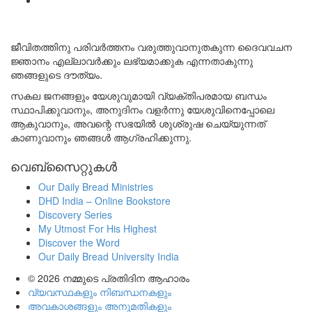
ജീവിതത്തിനു പരിവർത്തനം വരുത്തുവാനുതകുന്ന ദൈവവചന
ജ്ഞാനം എല്ലാവർക്കും ലഭ്യമാക്കുക എന്നതാകുന്നു
ഞങ്ങളുടെ ദൗത്യം.
സകല ജനങ്ങളും യേശുവുമായി വ്യക്തിപരമായ ബന്ധം
സ്ഥാപിക്കുവാനും, അനുദിനം വളർന്നു യേശുവിനെപ്പോലെ
ആകുവാനും, അവന്റെ സഭയിൽ ശുശ്രുഷ ചെയ്യുന്നത്
കാണുവാനും ഞങ്ങൾ ആഗ്രഹിക്കുന്നു.
വെബ്സൈറ്റുകൾ
Our Daily Bread Ministries
DHD India – Online Bookstore
Discovery Series
My Utmost For His Highest
Discover the Word
Our Daily Bread University India
© 2026
നമ്മുടെ പ്രതിദിന ആഹാരം
വ്യവസ്ഥകളും നിബന്ധനകളും
അവകാശങ്ങളും അനുമതികളും