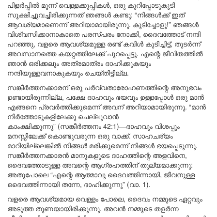
പിളർപ്പിൽ മൂന്ന് വെള്ളക്കുപ്പികൾ, ഒരു കുറിപ്പോടുകൂടി
സൂക്ഷിച്ചുവച്ചിരിക്കുന്നത് ഞങ്ങൾ കണ്ടു: “നിങ്ങൾക്ക് ഇത്
ആവശ്യമാണെന്ന് അറിയാമായിരുന്നു. കുടിച്ചോളൂ!” ഞങ്ങൾ
വിശ്വസിക്കാനാകാതെ പരസ്പരം നോക്കി, ദൈവത്തോട് നന്ദി
പറഞ്ഞു, വളരെ ആവശ്യമുള്ള രണ്ട് കവിൾ കുടിച്ചിട്ട്, തുടർന്ന്
അവസാനത്തെ കയറ്റത്തിലേക്ക് പുറപ്പെട്ടു. എന്റെ ജീവിതത്തിൽ
ഞാൻ ഒരിക്കലും അത്രമാത്രം ദാഹിക്കുകയും
നന്ദിയുള്ളവനാകുകയും ചെയ്തിട്ടില്ല.
സങ്കീർത്തനക്കാരന് ഒരു പർവ്വതാരോഹണത്തിന്റെ അനുഭവം
ഉണ്ടായിരുന്നില്ല, പക്ഷേ ദാഹവും ഭയവും ഉള്ളപ്പോൾ ഒരു മാൻ
എങ്ങനെ പ്രവർത്തിക്കുമെന്ന് അവന് അറിയാമായിരുന്നു. “മാൻ
നീർത്തോടുകളിലേക്കു ചെല്ലുവാൻ
കാംക്ഷിക്കുന്നു” (സങ്കീർത്തനം 42:1)—ദാഹവും വിശപ്പും
മനസ്സിലേക്ക് കൊണ്ടുവരുന്ന ഒരു വാക്ക്. സാഹചര്യം
മാറിയില്ലെങ്കിൽ നിങ്ങൾ മരിക്കുമെന്ന് നിങ്ങൾ ഭയപ്പെടുന്നു.
സങ്കീർത്തനക്കാരൻ മാനുകളുടെ ദാഹത്തിന്റെ അളവിനെ,
ദൈവത്തോടുള്ള അവന്റെ ആഗ്രഹത്തിന് തുല്യമാക്കുന്നു:
അതുപോലെ “എന്റെ ആത്മാവു ദൈവത്തിന്നായി, ജീവനുള്ള
ദൈവത്തിന്നായി തന്നേ, ദാഹിക്കുന്നു” (വാ. 1).
വളരെ ആവശ്യമായ വെള്ളം പോലെ, ദൈവം നമ്മുടെ ഏറ്റവും
അടുത്ത തുണയായിരിക്കുന്നു. അവൻ നമ്മുടെ തളർന്ന