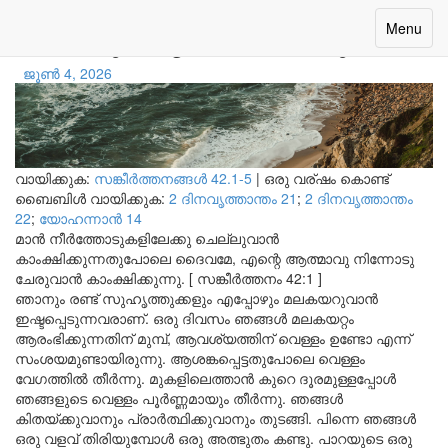
ദാഹവും കൃതജ്ഞതയും
Toggle
Menu
navigatio
ജൂൺ 4, 2026
വായിക്കുക:
സങ്കീര്‍ത്തനങ്ങള്‍ 42.1-5
|
ഒരു വര്ഷം കൊണ്ട്
ബൈബിൾ വായിക്കുക:
2 ദിനവൃത്താന്തം 21
;
2 ദിനവൃത്താന്തം
22
;
യോഹന്നാന്‍ 14
മാൻ നീർത്തോടുകളിലേക്കു ചെല്ലുവാൻ
കാംക്ഷിക്കുന്നതുപോലെ ദൈവമേ, എന്റെ ആത്മാവു നിന്നോടു
ചേരുവാൻ കാംക്ഷിക്കുന്നു. [ സങ്കീർത്തനം 42:1 ]
ഞാനും രണ്ട് സുഹൃത്തുക്കളും എപ്പോഴും മലകയറുവാൻ
ഇഷ്ടപ്പെടുന്നവരാണ്. ഒരു ദിവസം ഞങ്ങൾ മലകയറ്റം
ആരംഭിക്കുന്നതിന് മുമ്പ്, ആവശ്യത്തിന് വെള്ളം ഉണ്ടോ എന്ന്
സംശയമുണ്ടായിരുന്നു. ആശങ്കപ്പെട്ടതുപോലെ വെള്ളം
വേഗത്തിൽ തീർന്നു. മുകളിലെത്താൻ കുറെ ദൂരമുള്ളപ്പോൾ
ഞങ്ങളുടെ വെള്ളം പൂർണ്ണമായും തീർന്നു. ഞങ്ങൾ
കിതയ്ക്കുവാനും പ്രാർത്ഥിക്കുവാനും തുടങ്ങി. പിന്നെ ഞങ്ങൾ
ഒരു വളവ് തിരിയുമ്പോൾ ഒരു അത്ഭുതം കണ്ടു. പാറയുടെ ഒരു