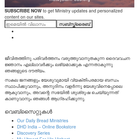
SUBSCRIBE NOW
to get Ministry updates and personalized
content on our sites.
സബ്സ്ക്രൈബ്
ജീവിതത്തിനു പരിവർത്തനം വരുത്തുവാനുതകുന്ന ദൈവവചന
ജ്ഞാനം എല്ലാവർക്കും ലഭ്യമാക്കുക എന്നതാകുന്നു
ഞങ്ങളുടെ ദൗത്യം.
സകല ജനങ്ങളും യേശുവുമായി വ്യക്തിപരമായ ബന്ധം
സ്ഥാപിക്കുവാനും, അനുദിനം വളർന്നു യേശുവിനെപ്പോലെ
ആകുവാനും, അവന്റെ സഭയിൽ ശുശ്രുഷ ചെയ്യുന്നത്
കാണുവാനും ഞങ്ങൾ ആഗ്രഹിക്കുന്നു.
വെബ്സൈറ്റുകൾ
Our Daily Bread Ministries
DHD India – Online Bookstore
Discovery Series