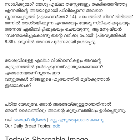
സാധിക്കുമോ? യേശു എല്ലാ തടസ്സങ്ങളും തകർത്തെറിഞ്ഞു
എന്നതിന്റെ അടയാളമായി ഫിലിപ്പൊസ് അവനെ
സ്നാനപ്പെടുത്തി (എഫെസ്യർ 2:14). പാപത്തിൽ നിന്ന് തിരിഞ്ഞ്
തന്നിൽ ആശ്രയിക്കുന്ന ഏവരെയും യേശു സ്വീകരിക്കുകയും
തന്നോട് ഏകീഭവിപ്പിക്കുകയും ചെയ്യുന്നു. ആ മനുഷ്യൻ
“സന്തോഷിച്ചുകൊണ്ടു തന്റെ വഴിക്കു പോയി” (പ്രവൃത്തികൾ
8:39). ഒടുവിൽ അവൻ പൂർണമായി ഉൾപ്പെട്ടു.
യേശുവിലുള്ള എല്ലാ വിശ്വാസികളും അവന്റെ
കുടുംബത്തിൽ ഉൾപ്പെടുന്നത് എന്തുകൊണ്ടാണ്?
ഏങ്ങനെയാണ് സ്നാനം ഈ
വസ്തുതകൾ നിങ്ങളുടെ ഹൃദയത്തിൽ മുദ്രകുത്താൻ
ഇടയാക്കുക?
പ്രിയ യേശുവേ, ഞാൻ അങ്ങേയ്ക്കുള്ളതായതിനാൽ
ഞാൻ ദൈവത്തിലും അവന്റെ കുടുംബത്തിലും ഉൾപ്പെടുന്നു.
വഴി
മൈക്ക് വിറ്റ്മെർ
|
മറ്റു എഴുത്തുകാരെ കാണൂ
Our Daily Bread Topics:
odb
Today's Shareable Image