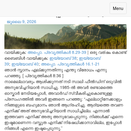
ഞാൻ ഉൾപ്പെട്ടിരിക്കുന്നുവോ?
Toggle
Menu
navigatio
ജൂലൈ 9, 2026
വായിക്കുക:
അപ്പൊ. പ്രവൃത്തികള്‍ 8.29-39
|
ഒരു വര്ഷം കൊണ്ട്
ബൈബിൾ വായിക്കുക:
ഇയ്യോബ് 38
;
ഇയ്യോബ്
39
;
ഇയ്യോബ് 40
;
അപ്പൊ. പ്രവൃത്തികള്‍ 16.1-21
ഞാൻ സ്നാനം ഏല്ക്കുന്നതിന്നു എന്തു വിരോധം എന്നു
പറഞ്ഞു. [ പ്രവൃത്തികൾ 8:36 ]
നാമെല്ലാവരും ആശിക്കുന്നത് നടി സാലി ഫീൽഡിന് ഒടുവിൽ
അനുഭവിച്ചറിയാൻ സാധിച്ചു. 1985-ൽ അവർ രണ്ടാമത്തെ
ഓസ്കാർ നേടിയപ്പോൾ, അവാർഡ് സ്വീകരിച്ചുകൊണ്ടുള്ള
പ്രസംഗത്തിൽ അവർ ഇങ്ങനെ പറഞ്ഞു: “എല്ലാറ്റിനേക്കാളും
നിങ്ങളുടെ ബഹുമാനം ഞാൻ ആഗ്രഹിച്ചു. ആദ്യത്തെ തവണ
എനിക്ക് അത് അനുഭവിച്ചറിയാൻ സാധിച്ചില്ല. എന്നാൽ
ഇത്തവണ എനിക്ക് അതു അനുഭവപ്പെടുന്നു. നിങ്ങൾക്ക് എന്നെ
ഇഷ്ടമാണെന്ന വസ്തുത എനിക്ക് നിഷേധിക്കാനാവില്ല, ഇപ്പോൾ
നിങ്ങൾ എന്നെ ഇഷ്ടപ്പെടുന്നു.’’