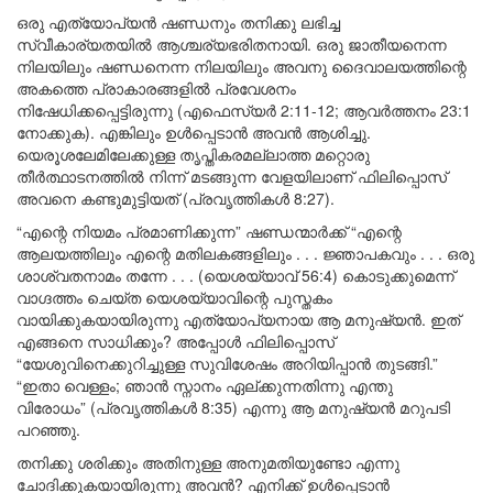
ഒരു എത്യോപ്യൻ ഷണ്ഡനും തനിക്കു ലഭിച്ച
സ്വീകാര്യതയിൽ ആശ്ചര്യഭരിതനായി. ഒരു ജാതീയനെന്ന
നിലയിലും ഷണ്ഡനെന്ന നിലയിലും അവനു ദൈവാലയത്തിന്റെ
അകത്തെ പ്രാകാരങ്ങളിൽ പ്രവേശനം
നിഷേധിക്കപ്പെട്ടിരുന്നു (എഫെസ്യർ 2:11-12; ആവർത്തനം 23:1
നോക്കുക). എങ്കിലും ഉൾപ്പെടാൻ അവൻ ആശിച്ചു.
യെരൂശലേമിലേക്കുള്ള തൃപ്തികരമല്ലാത്ത മറ്റൊരു
തീർത്ഥാടനത്തിൽ നിന്ന് മടങ്ങുന്ന വേളയിലാണ് ഫിലിപ്പൊസ്
അവനെ കണ്ടുമുട്ടിയത് (പ്രവൃത്തികൾ 8:27).
“എന്റെ നിയമം പ്രമാണിക്കുന്ന” ഷണ്ഡന്മാർക്ക് “എന്റെ
ആലയത്തിലും എന്റെ മതിലകങ്ങളിലും . . . ജ്ഞാപകവും . . . ഒരു
ശാശ്വതനാമം തന്നേ . . . (യെശയ്യാവ് 56:4) കൊടുക്കുമെന്ന്
വാഗ്ദത്തം ചെയ്ത യെശയ്യാവിന്റെ പുസ്തകം
വായിക്കുകയായിരുന്നു എത്യോപ്യനായ ആ മനുഷ്യൻ. ഇത്
എങ്ങനെ സാധിക്കും? അപ്പോൾ ഫിലിപ്പൊസ്
“യേശുവിനെക്കുറിച്ചുള്ള സുവിശേഷം അറിയിപ്പാൻ തുടങ്ങി.”
“ഇതാ വെള്ളം; ഞാൻ സ്നാനം ഏല്ക്കുന്നതിന്നു എന്തു
വിരോധം” (പ്രവൃത്തികൾ 8:35) എന്നു ആ മനുഷ്യൻ മറുപടി
പറഞ്ഞു.
തനിക്കു ശരിക്കും അതിനുള്ള അനുമതിയുണ്ടോ എന്നു
ചോദിക്കുകയായിരുന്നു അവൻ? എനിക്ക് ഉൾപ്പെടാൻ