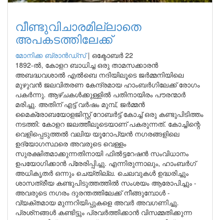
വീണ്ടുവിചാരമില്ലാതെ
അപകടത്തിലേക്ക്
മോനിക്ക ബ്രാന്‍ഡ്‌സ്
|
ഒക്ടോബർ 22
1892-ൽ, കോളറ ബാധിച്ച ഒരു താമസക്കാരൻ
അബദ്ധവശാൽ എൽബെ നദിയിലൂടെ ജർമ്മനിയിലെ
മുഴുവൻ ജലവിതരണ കേന്ദ്രമായ ഹാംബർഗിലേക്ക് രോഗം
പകർന്നു. ആഴ്ചകൾക്കുള്ളിൽ പതിനായിരം പൗരന്മാർ
മരിച്ചു. അതിന് എട്ട് വർഷം മുമ്പ്, ജർമ്മൻ
മൈക്രോബയോളജിസ്റ്റ് റോബർട്ട് കോച്ച് ഒരു കണ്ടുപിടിത്തം
നടത്തി: കോളറ ജലത്തീലൂടെയാണ് പകരുന്നത്. കോച്ചിന്റെ
വെളിപ്പെടുത്തൽ വലിയ യൂറോപ്യൻ നഗരങ്ങളിലെ
ഉദ്യോഗസ്ഥരെ അവരുടെ വെള്ളം
സുരക്ഷിതമാക്കുന്നതിനായി ഫിൽട്ടറേഷൻ സംവിധാനം
ഉപയോഗിക്കാൻ പ്രേരിപ്പിച്ചു. എന്നിരുന്നാലും, ഹാംബർഗ്
അധികൃതർ ഒന്നും ചെയ്തില്ല. ചെലവുകൾ ഉദ്ധരിച്ചും
ശാസത്രീയ കണ്ടുപിടുത്തത്തിൽ സംശയം ആരോപിച്ചും -
അവരുടെ നഗരം ദുരന്തത്തിലേക്ക് നീങ്ങുമ്പോൾ -
വ്യക്തമായ മുന്നറിയിപ്പുകളെ അവർ അവഗണിച്ചു.
പ്രശ്‌നങ്ങൾ കണ്ടിട്ടും പ്രവർത്തിക്കാൻ വിസമ്മതിക്കുന്ന