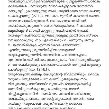
നമ്മെക്കുറിച്ച് സദൃശവാക്യങ്ങളുടെ പുസ്തകത്തിന് ധാരാളം
കാര്യങ്ങൾ പറയാനുണ്ട്. “വിവേകമുള്ളവൻ അനർത്ഥം
കണ്ടു ഒളിച്ചുകൊള്ളുന്നു; അല്പബുദ്ധികളോ നേരെ ചെന്നു
ചേതപ്പെടുന്നു” (27:12). അപകടം മുന്നിൽ കാണാൻ ദൈവം
നമ്മെ സഹായിക്കുമ്പോൾ, അപകടത്തെ നേരിടാൻ
നടപടിയെടുക്കുന്നത് സാമാന്യബുദ്ധിയാണ്. ഞങ്ങൾ
ബുദ്ധിപൂർവ്വം ഗതി മാറ്റുന്നു. അല്ലെങ്കിൽ അവൻ
നൽകുന്ന ഉചിതമായ മുൻകരുതലുകളുമായി നാം സ്വയം
തയ്യാറാകുന്നു. നാം എന്തെങ്കിലും ചെയ്യുന്നു. ഒന്നും
ചെയ്യാതിരിക്കുക എന്നത് കേവല ഭ്രാന്താണ്.
എന്നിരുന്നാലും, മുന്നറിയിപ്പ് അടയാളങ്ങൾ
നഷ്ടപ്പെടുത്തുന്നതിൽ നാമെല്ലാം പരാജയപ്പെടാം,
ദുരന്തത്തിലേക്ക് സ്വയം നടന്നടുക്കാം. “അല്പബുദ്ധികളോ
നേരെ ചെല്ലുകയും അനന്തരഫലങ്ങൾ അനുഭവിക്കുകയും
ചെയ്യുന്നു” (വാ. 12 NLT).
തിരുവെഴുത്തുകളിലും യേശുവിന്റെ ജീവിതത്തിലും, ദൈവം
നമുക്ക് പിന്തുടരേണ്ട പാത കാണിച്ചുതരുകയും നാം
തീർച്ചയായും നേരിടേണ്ടിവരുന്ന പ്രശ്‌നങ്ങളെക്കുറിച്ച്
മുന്നറിയിപ്പ് നൽകുകയും ചെയ്യുന്നു. നമ്മൾ
വിഡ്ഢികളാണെങ്കിൽ, നമ്മൾ അപകടത്തിലേക്ക് തെന്നു
തലവയ്ക്കും. പകരം, അവന്റെ കൃപയാൽ അവൻ നമ്മെ
നയിക്കുന്നതുപോലെ, നമുക്ക് അവന്റെ ജ്ഞാനം
ശ്രദ്ധിക്കുകയും ഗതി മാറ്റുകയും ചെയ്യാം.