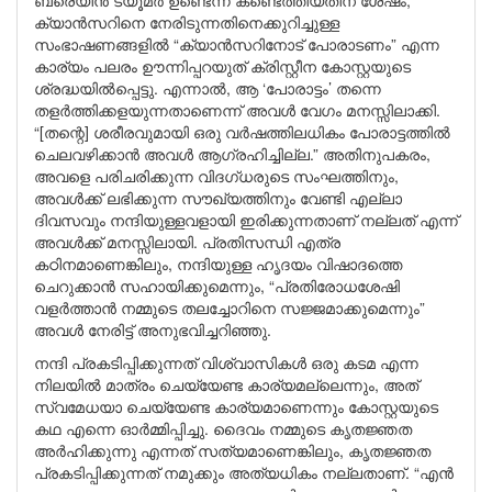
ബ്രെയിൻ ട്യൂമർ ഉണ്ടെന്ന് കണ്ടെത്തിയതിന് ശേഷം,
ക്യാൻസറിനെ നേരിടുന്നതിനെക്കുറിച്ചുള്ള
സംഭാഷണങ്ങളിൽ “ക്യാൻസറിനോട് പോരാടണം” എന്ന
കാര്യം പലരം ഊന്നിപ്പറയുത് ക്രിസ്റ്റീന കോസ്റ്റയുടെ
ശ്രദ്ധയിൽപ്പെട്ടു. എന്നാൽ, ആ ‘പോരാട്ടം’ തന്നെ
തളർത്തിക്കളയുന്നതാണെന്ന് അവൾ വേഗം മനസ്സിലാക്കി.
“[തന്റെ] ശരീരവുമായി ഒരു വർഷത്തിലധികം പോരാട്ടത്തിൽ
ചെലവഴിക്കാൻ അവൾ ആഗ്രഹിച്ചില്ല.” അതിനുപകരം,
അവളെ പരിചരിക്കുന്ന വിദഗ്ധരുടെ സംഘത്തിനും,
അവൾക്ക് ലഭിക്കുന്ന സൗഖ്യത്തിനും വേണ്ടി എല്ലാ
ദിവസവും നന്ദിയുള്ളവളായി ഇരിക്കുന്നതാണ് നല്ലത് എന്ന്
അവൾക്ക് മനസ്സിലായി. പ്രതിസന്ധി എത്ര
കഠിനമാണെങ്കിലും, നന്ദിയുള്ള ഹൃദയം വിഷാദത്തെ
ചെറുക്കാൻ സഹായിക്കുമെന്നും, “പ്രതിരോധശേഷി
വളർത്താൻ നമ്മുടെ തലച്ചോറിനെ സജ്ജമാക്കുമെന്നും”
അവൾ നേരിട്ട് അനുഭവിച്ചറിഞ്ഞു.
നന്ദി പ്രകടിപ്പിക്കുന്നത് വിശ്വാസികൾ ഒരു കടമ എന്ന
നിലയിൽ മാത്രം ചെയ്യേണ്ട കാര്യമല്ലെന്നും, അത്
സ്വമേധയാ ചെയ്യേണ്ട കാര്യമാണെന്നും കോസ്റ്റയുടെ
കഥ എന്നെ ഓർമ്മിപ്പിച്ചു. ദൈവം നമ്മുടെ കൃതജ്ഞത
അർഹിക്കുന്നു എന്നത് സത്യമാണെങ്കിലും, കൃതജ്ഞത
പ്രകടിപ്പിക്കുന്നത് നമുക്കും അത്യധികം നല്ലതാണ്. “എൻ