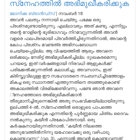
സ്‌നേഹത്തിൽ അഭിമുഖീകരിക്കുക
മോനിക്ക ബ്രാന്‍ഡ്‌സ്
|
നവംബർ 18
അവൻ പലതും നന്നായി ചെയ്തു, പക്ഷേ ഒരു
പ്രശ്‌നമുണ്ടായിരുന്നു. എല്ലാവരും അത് കണ്ടു. എന്നിട്ടും
തന്റെ റോളിന്റെ ഭൂരിഭാഗവും നിറവേറ്റുന്നതിൽ അവൻ
വളരെ ഫലപ്രദമായി പ്രവർത്തിച്ചിരുന്നതിനാൽ, അവന്റെ
കോപ പ്രശ്‌നം വേണ്ടത്ര അഭിസംബോധന
ചെയ്യപ്പെട്ടില്ല. ആ വിഷയത്തിൽ ആരും അവനെ
ഒരിക്കലും നേരിട്ട് അഭിമുഖീകരിച്ചില്ല. ദുഃഖകരമെന്നു
പറയട്ടെ, ഇത് വർഷങ്ങളായി നിരവധി ആളുകൾക്ക്
പരിക്കേൽക്കുന്നതിൽ കലാശിച്ചു. അവസാനം, ഇത്
ക്രിസ്തുവിലുള്ള ഈ സഹോദരനെ സംബന്ധിച്ചിടത്തോളം
മികച്ച ഒരു സ്ഥാനത്ത് എത്തുന്നതിനെ തടഞ്ഞുകൊണ്ട്
അകാലത്തിൽ വിരമിക്കേണ്ടിവന്നു. പണ്ടേ ഞാൻ അവനെ
്‌നേഹത്തോടെ അഭിമുഖീകരിക്കാൻ
തീരുമാനിച്ചിരുന്നെങ്കിൽ അതു സംഭവിക്കയില്ലായിരുന്നു.
ഉല്പത്തി 4-ൽ, സ്‌നേഹത്തിൽ ഒരാളുടെ പാപത്തെ
അഭിമുഖീകരിക്കുക എന്നതിന്റെ പൂർണ്ണമായ ചിത്രം ദൈവം
നൽകുന്നു. കയീൻ പ്രകോപിതനായി. ഒരു
കർഷകനായിരുന്നതിനാൽ, “കയീൻ നിലത്തെ
അനുഭവത്തിൽനിന്നു യഹോവെക്കു ഒരു വഴിപാടു
കൊണ്ടുവന്നു'' (വാ. 3). എന്നാൽ അവൻ കൊണ്ടുവന്നത്