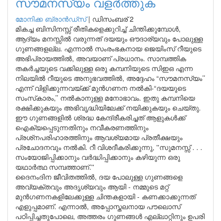
സൗമനസ്യം വളർത്തുക
മോനിക്ക ബ്രാന്‍ഡ്‌സ്
|
ഡിസംബര് 2
മികച്ച ബിസിനസ്സ് രീതികളെക്കുറിച്ച് ചിന്തിക്കുമ്പോൾ,
ആദ്യം മനസ്സിൽ വരുന്നത് ദയയും ഔദാര്യവും പോലുള്ള
ഗുണങ്ങളല്ല. എന്നാൽ സംരംഭകനായ ജെയിംസ് റീയുടെ
അഭിപ്രായത്തിൽ, അവയാണ് പ്രധാനം. സാമ്പത്തിക
തകർച്ചയുടെ വക്കിലുള്ള ഒരു കമ്പനിയുടെ സിഇഒ എന്ന
നിലയിൽ റീയുടെ അനുഭവത്തിൽ, അദ്ദേഹം “സൗമനസ്യം’’
എന്ന് വിളിക്കുന്നവയ്ക്ക് മുൻഗണന നൽകി-“ദയയുടെ
സംസ്‌കാരം,’’ നൽകാനുള്ള മനോഭാവം. ഇതു കമ്പനിയെ
രക്ഷിക്കുകയും അഭിവൃദ്ധിയിലേക്ക് നയിക്കുകയും ചെയ്തു.
ഈ ഗുണങ്ങളിൽ ശ്രദ്ധ കേന്ദ്രീകരിച്ചത് ആളുകൾക്ക്
ഐക്യപ്പെടുന്നതിനും നവീകരണത്തിനും
പ്രശ്‌നപരിഹാരത്തിനും ആവശ്യമായ പ്രതീക്ഷയും
പ്രചോദനവും നൽകി. റീ വിശദീകരിക്കുന്നു, ''സുമനസ്സ് . . .
സംയോജിപ്പിക്കാനും വർദ്ധിപ്പിക്കാനും കഴിയുന്ന ഒരു
യഥാർത്ഥ സമ്പത്താണ്.''
ദൈനംദിന ജീവിതത്തിൽ, ദയ പോലുള്ള ഗുണങ്ങളെ
അവ്യക്തവും അദൃശ്യവും ആയി - നമ്മുടെ മറ്റ്
മുൻഗണനകളിലേക്കുള്ള ചിന്തകളായി - കണക്കാക്കുന്നത്
എളുപ്പമാണ്. എന്നാൽ, അപ്പോസ്തലനായ പൗലൊസ്
പഠിപ്പിച്ചതുപോലെ, അത്തരം ഗുണങ്ങൾ എല്ലാറ്റിനും ഉപരി