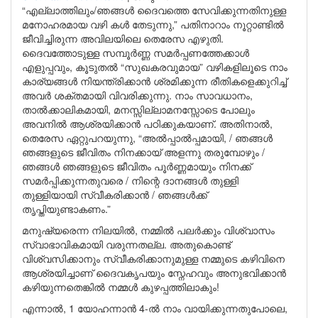
“എല്ലാത്തിലും/ഞങ്ങൾ ദൈവത്തെ സേവിക്കുന്നതിനുള്ള
മനോഹരമായ വഴി കൾ തേടുന്നു,” പതിനാറാം നൂറ്റാണ്ടിൽ
ജീവിച്ചിരുന്ന അവിലയിലെ തെരേസ എഴുതി.
ദൈവത്തോടുള്ള സമ്പൂർണ്ണ സമർപ്പണത്തേക്കാൾ
എളുപ്പവും, കൂടുതൽ “സുഖകരവുമായ” വഴികളിലൂടെ നാം
കാര്യങ്ങൾ നിയന്ത്രിക്കാൻ ശ്രമിക്കുന്ന രീതികളെക്കുറിച്ച്
അവർ ശക്തമായി വിവരിക്കുന്നു. നാം സാവധാനം,
താൽക്കാലികമായി, മനസ്സില്ലാമനസ്സോടെ പോലും
അവനിൽ ആശ്രയിക്കാൻ പഠിക്കുകയാണ്. അതിനാൽ,
തെരേസ ഏറ്റുപറയുന്നു, “അൽപ്പാൽപ്പമായി, / ഞങ്ങൾ
ഞങ്ങളുടെ ജീവിതം നിനക്കായ് അളന്നു തരുമ്പോഴും /
ഞങ്ങൾ ഞങ്ങളുടെ ജീവിതം പൂർണ്ണമായും നിനക്ക്
സമർപ്പിക്കുന്നതുവരെ / നിന്റെ ദാനങ്ങൾ തുള്ളി
തുള്ളിയായി സ്വീകരിക്കാൻ / ഞങ്ങൾക്ക്
തൃപ്തിയുണ്ടാകണം.”
മനുഷ്യരെന്ന നിലയിൽ, നമ്മിൽ പലർക്കും വിശ്വാസം
സ്വാഭാവികമായി വരുന്നതല്ല. അതുകൊണ്ട്
വിശ്വസിക്കാനും സ്വീകരിക്കാനുമുള്ള നമ്മുടെ കഴിവിനെ
ആശ്രയിച്ചാണ് ദൈവകൃപയും സ്നേഹവും അനുഭവിക്കാൻ
കഴിയുന്നതെങ്കിൽ നമ്മൾ കുഴപ്പത്തിലാകും!
എന്നാൽ, 1 യോഹന്നാൻ 4-ൽ നാം വായിക്കുന്നതുപോലെ,