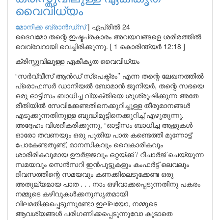
വൈവിധ്യം
മോനിക്ക ബ്രാന്‍ഡ്‌സ്
|
ഏപ്രിൽ 24
ദൈവമോ തന്റെ ഇഷ്ടപ്രകാരം അവയവങ്ങളെ ശരീരത്തിൽ
വെവ്വേറായി വെച്ചിരിക്കുന്നു. [ 1 കൊരിന്ത്യർ 12:18 ]
ക്രിസ്തുവിലുള്ള ഏകീകൃത വൈവിധ്യം
“സർവ്വീസ് ആൻഡ് സ്പെക്ട്രം’’ എന്ന തന്റെ ലേഖനത്തിൽ
പ്രൊഫസർ ഡാനിയൽ ബോമാൻ ജൂനിയർ, തന്റെ സഭയെ
ഒരു ഓട്ടിസം ബാധിച്ച വ്യക്തിയെ ശുശ്രൂഷിക്കുന്ന അതേ
രീതിയിൽ സേവിക്കേണ്ടതിനെക്കുറിച്ചുള്ള തീരുമാനങ്ങൾ
എടുക്കുന്നതിനുള്ള ബുദ്ധിമുട്ടിനെക്കുറിച്ച് എഴുതുന്നു.
അദ്ദേഹം വിശദീകരിക്കുന്നു, “ഓട്ടിസം ബാധിച്ച ആളുകൾ
ഓരോ തവണയും ഒരു പുതിയ പാത കണ്ടെത്തി മുന്നോട്ട്
പോകേണ്ടതുണ്ട്, മാനസികവും വൈകാരികവും
ശാരീരികവുമായ ഊർജ്ജവും ഒറ്റയ്ക്ക് / റീചാർജ് ചെയ്യുന്ന
സമയവും സെൻസറി ഇൻപുട്ടുകളും കംഫർട്ട് ലെവലും
ദിവസത്തിന്റെ സമയവും കണക്കിലെടുക്കേണ്ട ഒരു
അതുല്യമായ പാത . . . നാം ഒഴിവാക്കപ്പെടുന്നതിനു പകരം
നമ്മുടെ കഴിവുകൾക്കനുസൃതമായി
വിലമതിക്കപ്പെടുന്നുണ്ടോ ഇല്ലയോ, നമ്മുടെ
ആവശ്യങ്ങൾ പരിഗണിക്കപ്പെടുന്നുവോ കൂടാതെ