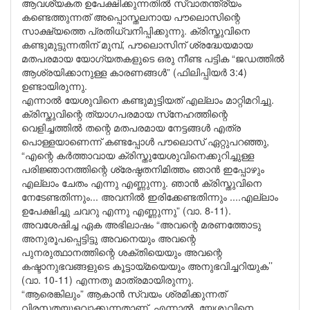
ആവശ്യകത ഉപേക്ഷിക്കുന്നതിൽ സ്വാതന്ത്ര്യം
കണ്ടെത്തുന്നത് അപ്പൊസ്തലനായ പൗലൊസിന്റെ
സാക്ഷ്യത്തെ പ്രതിധ്വനിപ്പിക്കുന്നു. ക്രിസ്തുവിനെ
കണ്ടുമുട്ടുന്നതിന് മുമ്പ്, പൗലൊസിന് ശ്രദ്ധേയമായ
മതപരമായ യോഗ്യതകളുടെ ഒരു നീണ്ട പട്ടിക “ജഡത്തിൽ
ആശ്രയിക്കാനുള്ള കാരണങ്ങൾ” (ഫിലിപ്പിയർ 3:4)
ഉണ്ടായിരുന്നു.
എന്നാൽ യേശുവിനെ കണ്ടുമുട്ടിയത് എല്ലാം മാറ്റിമറിച്ചു.
ക്രിസ്തുവിന്റെ ത്യാഗപരമായ സ്‌നേഹത്തിന്റെ
വെളിച്ചത്തിൽ തന്റെ മതപരമായ നേട്ടങ്ങൾ എത്ര
പൊള്ളയാണെന്ന് കണ്ടപ്പോൾ പൗലൊസ് ഏറ്റുപറഞ്ഞു,
“എന്റെ കർത്താവായ ക്രിസ്തുയേശുവിനെക്കുറിച്ചുള്ള
പരിജ്ഞാനത്തിന്റെ ശ്രേഷ്ഠതനിമിത്തം ഞാൻ ഇപ്പോഴും
എല്ലാം ചേതം എന്നു എണ്ണുന്നു. ഞാൻ ക്രിസ്തുവിനെ
നേടേണ്ടതിന്നും... അവനിൽ ഇരിക്കേണ്ടതിന്നും ....എല്ലാം
ഉപേക്ഷിച്ചു ചവറു എന്നു എണ്ണുന്നു” (വാ. 8-11).
അവശേഷിച്ച ഏക അഭിലാഷം “അവന്റെ മരണത്തോടു
അനുരൂപപ്പെട്ടിട്ടു അവനെയും അവന്റെ
പുനരുത്ഥാനത്തിന്റെ ശക്തിയെയും അവന്റെ
കഷ്ടാനുഭവങ്ങളുടെ കൂട്ടായ്മയെയും അനുഭവിച്ചറിയുക’’
(വാ. 10-11) എന്നതു മാത്രമായിരുന്നു.
“ആരെങ്കിലും” ആകാൻ സ്വയം ശ്രമിക്കുന്നത്
വിരസതയുളവാക്കുന്നതാണ്. എന്നാൽ, യേശുവിനെ