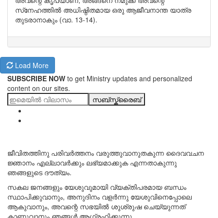
അവന്റെ കൃപയാണ്, അങ്ങനെ നമുക്ക് അവന്റെ
സ്‌നേഹത്തിൽ അധിഷ്ഠിതമായ ഒരു ആജീവനാന്ത യാത്ര
തുടരാനാകും (വാ. 13-14).
Load More
SUBSCRIBE NOW
to get Ministry updates and personalized
content on our sites.
സബ്സ്ക്രൈബ്
ജീവിതത്തിനു പരിവർത്തനം വരുത്തുവാനുതകുന്ന ദൈവവചന
ജ്ഞാനം എല്ലാവർക്കും ലഭ്യമാക്കുക എന്നതാകുന്നു
ഞങ്ങളുടെ ദൗത്യം.
സകല ജനങ്ങളും യേശുവുമായി വ്യക്തിപരമായ ബന്ധം
സ്ഥാപിക്കുവാനും, അനുദിനം വളർന്നു യേശുവിനെപ്പോലെ
ആകുവാനും, അവന്റെ സഭയിൽ ശുശ്രുഷ ചെയ്യുന്നത്
കാണുവാനും ഞങ്ങൾ ആഗ്രഹിക്കുന്നു.