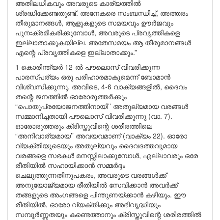
അതിലധികവും അവരുടെ കാര്യത്തിൽ
ശ്രദ്ധിക്കേണ്ടതുണ്ട്. അനേകരെ സംബന്ധിച്ച്, അത്തരം
തീരുമാനങ്ങൾ, ആളുകളുടെ സമയവും ഊർജവും
പുനഃക്രമീകരിക്കുമ്പോൾ, അവരുടെ പ്രവൃത്തികളെ
ഇല്ലാതാക്കുകയില്ല. അതേസമയം ആ തീരുമാനങ്ങൾ
എന്റെ പ്രവൃത്തികളെ ഇല്ലാതാക്കും.”
1 കൊരിന്ത്യർ 12-ൽ പൗലൊസ് വിവരിക്കുന്ന
പാരസ്പര്യം ഒരു പരിഹാരമാകുമെന്ന് ബോമാൻ
വിശ്വസിക്കുന്നു. അവിടെ, 4-6 വാക്യങ്ങളിൽ, ദൈവം
തന്റെ ജനത്തിൽ ഓരോരുത്തർക്കും
“പൊതുപ്രയോജനത്തിനായി’’ അതുല്യമായ വരങ്ങൾ
സമ്മാനിച്ചതായി പൗലൊസ് വിവരിക്കുന്നു (വാ. 7).
ഓരോരുത്തരും ക്രിസ്തുവിന്റെ ശരീരത്തിലെ
“അനിവാര്യമായ’’ അവയവമാണ് (വാക്യം 22). ഓരോ
വ്യക്തിയുടെയും അതുല്യവും ദൈവദത്തവുമായ
വരങ്ങളെ സഭകൾ മനസ്സിലാക്കുമ്പോൾ, എല്ലാവരും ഒരേ
രീതിയിൽ സഹായിക്കാൻ സമ്മർദ്ദം
ചെലുത്തുന്നതിനുപകരം, അവരുടെ വരങ്ങൾക്ക്
അനുയോജ്യമായ രീതിയിൽ സേവിക്കാൻ അവർക്ക്
തങ്ങളുടെ അംഗങ്ങളെ പിന്തുണയ്ക്കാൻ കഴിയും. ഈ
രീതിയിൽ, ഓരോ വ്യക്തിക്കും അഭിവൃദ്ധിയും
സമ്പൂർണ്ണതയും കണ്ടെത്താനും ക്രിസ്തുവിന്റെ ശരീരത്തിൽ