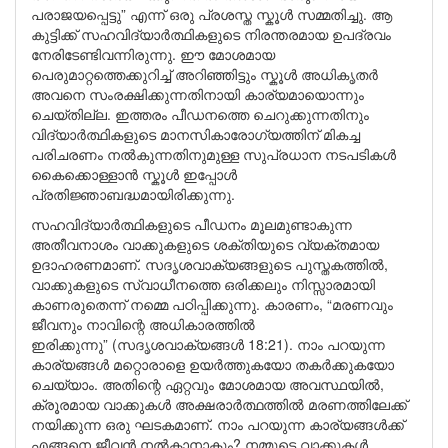
പരാജയപ്പെട്ടു” എന്ന് ഒരു പ്രശസ്ത സ്കൂൾ സമ്മതിച്ചു. ആ
കുട്ടിക്ക് സഹവിദ്യാർത്ഥികളുടെ നിരന്തരമായ ഉപദ്രവം
നേരിടേണ്ടിവന്നിരുന്നു. ഈ മോശമായ
പെരുമാറ്റത്തെക്കുറിച്ച് അറിഞ്ഞിട്ടും സ്കൂൾ അധികൃതർ
അവനെ സംരക്ഷിക്കുന്നതിനായി കാര്യമായൊന്നും
ചെയ്തില്ല. ഇത്തരം പീഡനത്തെ ചെറുക്കുന്നതിനും
വിദ്യാർത്ഥികളുടെ മാനസികാരോഗ്യത്തിന് മികച്ച
പരിചരണം നൽകുന്നതിനുമുള്ള സുപ്രധാന നടപടികൾ
കൈക്കൊള്ളാൻ സ്കൂൾ ഇപ്പോൾ
പ്രതിജ്ഞാബദ്ധമായിരിക്കുന്നു.
സഹവിദ്യാർത്ഥികളുടെ പീഡനം മൂലമുണ്ടാകുന്ന
അതീവനാശം വാക്കുകളുടെ ശക്തിയുടെ വ്യക്തമായ
ഉദാഹരണമാണ്. സദൃശവാക്യങ്ങളുടെ പുസ്തകത്തിൽ,
വാക്കുകളുടെ സ്വാധീനത്തെ ഒരിക്കലും നിസ്സാരമായി
കാണരുതെന്ന് നമ്മെ പഠിപ്പിക്കുന്നു. കാരണം, “മരണവും
ജീവനും നാവിന്റെ അധികാരത്തിൽ
ഇരിക്കുന്നു” (സദൃശവാക്യങ്ങൾ 18:21). നാം പറയുന്ന
കാര്യങ്ങൾ മറ്റൊരാളെ ഉയർത്തുകയോ തകർക്കുകയോ
ചെയ്യാം. അതിന്റെ ഏറ്റവും മോശമായ അവസ്ഥയിൽ,
ക്രൂരമായ വാക്കുകൾ അക്ഷരാർത്ഥത്തിൽ മരണത്തിലേക്ക്
നയിക്കുന്ന ഒരു ഘടകമാണ്. നാം പറയുന്ന കാര്യങ്ങൾക്ക്
എങ്ങനെ ജീവൻ നൽകാനാകും? നമ്മുടെ വാക്കുകൾ