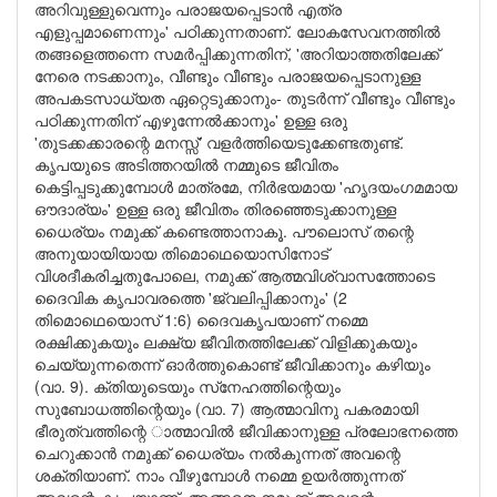
അറിവുള്ളുവെന്നും പരാജയപ്പെടാൻ എത്ര
എളുപ്പമാണെന്നും' പഠിക്കുന്നതാണ്. ലോകസേവനത്തിൽ
തങ്ങളെത്തന്നെ സമർപ്പിക്കുന്നതിന്, 'അറിയാത്തതിലേക്ക്
നേരെ നടക്കാനും, വീണ്ടും വീണ്ടും പരാജയപ്പെടാനുള്ള
അപകടസാധ്യത ഏറ്റെടുക്കാനും- തുടർന്ന് വീണ്ടും വീണ്ടും
പഠിക്കുന്നതിന് എഴുന്നേൽക്കാനും' ഉള്ള ഒരു
'തുടക്കക്കാരന്റെ മനസ്സ്' വളർത്തിയെടുക്കേണ്ടതുണ്ട്.
കൃപയുടെ അടിത്തറയിൽ നമ്മുടെ ജീവിതം
കെട്ടിപ്പടുക്കുമ്പോൾ മാത്രമേ, നിർഭയമായ 'ഹൃദയംഗമമായ
ഔദാര്യം' ഉള്ള ഒരു ജീവിതം തിരഞ്ഞെടുക്കാനുള്ള
ധൈര്യം നമുക്ക് കണ്ടെത്താനാകൂ. പൗലൊസ് തന്റെ
അനുയായിയായ തിമൊഥെയൊസിനോട്
വിശദീകരിച്ചതുപോലെ, നമുക്ക് ആത്മവിശ്വാസത്തോടെ
ദൈവിക കൃപാവരത്തെ 'ജ്വലിപ്പിക്കാനും' (2
തിമൊഥെയൊസ് 1:6) ദൈവകൃപയാണ് നമ്മെ
രക്ഷിക്കുകയും ലക്ഷ്യ ജീവിതത്തിലേക്ക് വിളിക്കുകയും
ചെയ്യുന്നതെന്ന് ഓർത്തുകൊണ്ട് ജീവിക്കാനും കഴിയും
(വാ. 9). ക്തിയുടെയും സ്‌നേഹത്തിന്റെയും
സുബോധത്തിന്റെയും (വാ. 7) ആത്മാവിനു പകരമായി
ഭീരുത്വത്തിന്റെ ാത്മാവിൽ ജീവിക്കാനുള്ള പ്രലോഭനത്തെ
ചെറുക്കാൻ നമുക്ക് ധൈര്യം നൽകുന്നത് അവന്റെ
ശക്തിയാണ്. നാം വീഴുമ്പോൾ നമ്മെ ഉയർത്തുന്നത്