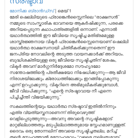
സ്രഷ്ടാവ്
മോനിക്ക ബ്രാന്‍ഡ്‌സ്
|
മെയ് 1
മേരി ഷെല്ലിയുടെ ഫ്രാങ്കെൻസ്റ്റൈനിലെ “രാക്ഷസൻ’’
നമ്മുടെ സാംസ്കാരിക ഭാവനയെ ആകർഷിക്കുന്ന, പരക്കെ
അറിയപ്പെടുന്ന കഥാപാത്രങ്ങളിൽ ഒന്നാണ്. എന്നാൽ
യഥാർത്ഥത്തിൽ ഈ ജീവിയെ സൃഷ്ടിച്ച മതിഭ്രമമുള്ള
ശാസ്ത്രജ്ഞനായ വിക്ടർ ഫ്രാങ്കെൻസ്റ്റൈനെയാണ് ഷെല്ലി
യഥാർത്ഥ രാക്ഷസനായി ചിത്രീകരിക്കുന്നതെന്ന് ഈ
ജനപ്രിയ നോവലിന്റെ അടുത്ത വായനക്കാർക്ക് അറിയാം.
ബുദ്ധിശക്തിയുള്ള ഒരു ജീവിയെ സൃഷ്ടിച്ചതിന് ശേഷം,
വിക്ടർ അവന് മാർഗ്ഗനിർദ്ദേശമോ സൗഹൃദമോ
സന്തോഷത്തിന്റെ പ്രതീക്ഷയോ നിഷേധിക്കുന്നു—ആ ജീവി
നിരാശയിലേക്കും ക്രോധത്തിലേക്കും ഇറങ്ങിപ്പോകുന്നു
എന്ന് ഉറപ്പാക്കുന്നു. വിക്ടറിനെ അഭിമുഖീകരിക്കുമ്പോൾ,
ജീവി വിലപിക്കുന്നു, “എന്റെ സ്രഷ്ടാവായ നീ എന്നെ
പിച്ചിച്ചീന്തി വിജയിക്കുന്നു.’’
സകലത്തിന്റെയും യഥാർത്ഥ സ്രഷ്ടാവ് ഇതിൽനിന്നും
എത്ര വ്യത്യസ്തനാണെന്ന് തിരുവെഴുത്ത്
വെളിപ്പെടുത്തുന്നു—അവനു അവന്റെ സൃഷ്ടികളോട്
മാറ്റമില്ലാത്തതും മടുപ്പില്ലാത്തതുമായ സ്നേഹമാണുള്ളത്.
ദൈവം ഒരു തോന്നലിന് അവയെ സൃഷ്ടിച്ചതല്ല, മറിച്ച്
തന്റെ സ്നേഹത്താൽ മനോഹരവും “വളരെ നല്ലതുമായ’’