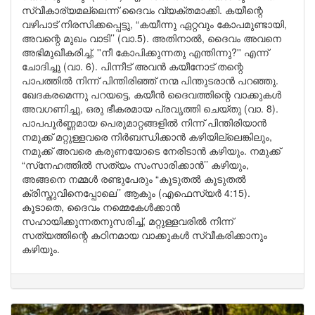
സ്വീകാര്യമല്ലെന്ന് ദൈവം വ്യക്തമാക്കി. കയീന്റെ
വഴിപാട് നിരസിക്കപ്പെട്ടു, “കയീന്നു ഏറ്റവും കോപമുണ്ടായി,
അവന്റെ മുഖം വാടി’’ (വാ.5). അതിനാൽ, ദൈവം അവനെ
അഭിമുഖീകരിച്ച്, ''നീ കോപിക്കുന്നതു എന്തിന്നു?'' എന്ന്
ചോദിച്ചു (വാ. 6). പിന്നീട് അവൻ കയീനോട് തന്റെ
പാപത്തിൽ നിന്ന് പിന്തിരിഞ്ഞ് നന്മ പിന്തുടരാൻ പറഞ്ഞു.
ഖേദകരമെന്നു പറയട്ടെ, കയീൻ ദൈവത്തിന്റെ വാക്കുകൾ
അവഗണിച്ചു, ഒരു ഭീകരമായ പ്രവൃത്തി ചെയ്തു (വാ. 8).
പാപപൂർണ്ണമായ പെരുമാറ്റങ്ങളിൽ നിന്ന് പിന്തിരിയാൻ
നമുക്ക് മറ്റുള്ളവരെ നിർബന്ധിക്കാൻ കഴിയില്ലെങ്കിലും,
നമുക്ക് അവരെ കരുണയോടെ നേരിടാൻ കഴിയും. നമുക്ക്
“സ്‌നേഹത്തിൽ സത്യം സംസാരിക്കാൻ’’ കഴിയും,
അങ്ങനെ നമ്മൾ രണ്ടുപേരും “കൂടുതൽ കൂടുതൽ
ക്രിസ്തുവിനെപ്പോലെ’’ ആകും (എഫെസ്യർ 4:15).
കൂടാതെ, ദൈവം നമ്മെകേൾക്കാൻ
സഹായിക്കുന്നതനുസരിച്ച്, മറ്റുള്ളവരിൽ നിന്ന്
സത്യത്തിന്റെ കഠിനമായ വാക്കുകൾ സ്വീകരിക്കാനും
കഴിയും.