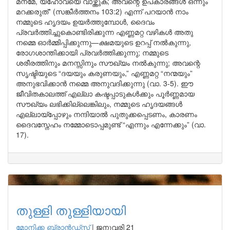
മനമേ, യഹോവയെ വാഴ്ത്തുക; അവന്റെ ഉപകാരങ്ങൾ ഒന്നും
മറക്കരുത്” (സങ്കീർത്തനം 103:2) എന്ന് പറയാൻ നാം
നമ്മുടെ ഹൃദയം ഉയർത്തുമ്പോൾ, ദൈവം
പ്രവർത്തിച്ചുകൊണ്ടിരിക്കുന്ന എണ്ണമറ്റ വഴികൾ അതു
നമ്മെ ഓർമ്മിപ്പിക്കുന്നു—ക്ഷമയുടെ ഉറപ്പ് നൽകുന്നു,
രോഗശാന്തിക്കായി പ്രവർത്തിക്കുന്നു; നമ്മുടെ
ശരീരത്തിനും മനസ്സിനും സൗഖ്യം നൽകുന്നു; അവന്റെ
സൃഷ്ടിയുടെ “ദയയും കരുണയും,” എണ്ണമറ്റ “നന്മയും”
അനുഭവിക്കാൻ നമ്മെ അനുവദിക്കുന്നു (വാ. 3-5). ഈ
ജീവിതകാലത്ത് എല്ലാ കഷ്ടപ്പാടുകൾക്കും പൂർണ്ണമായ
സൗഖ്യം ലഭിക്കില്ലെങ്കിലും, നമ്മുടെ ഹൃദയങ്ങൾ
എല്ലായ്പ്പോഴും നന്ദിയാൽ പുതുക്കപ്പെടണം, കാരണം
ദൈവസ്നേഹം നമ്മോടൊപ്പമുണ്ട് “എന്നും എന്നേക്കും” (വാ.
17).
തുള്ളി തുള്ളിയായി
മോനിക്ക ബ്രാന്‍ഡ്‌സ്
|
ജനുവരി 21