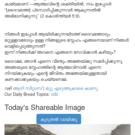
കാമ്യമാണ് —ആത്മാവിന്റെ ശക്തിയിൽ, നാം ഇപ്പോൾ
“[ദൈവത്തെ] പ്രസാദിപ്പിക്കുന്നവർ ആകുന്നതിൽ
അഭിമാനിക്കുന്നു’’ (2 കൊരിന്ത്യർ 5:9).
നിങ്ങൾ ഇപ്പോൾ ആയിരിക്കുന്നയിടത്ത് ദൈവത്തോടും
മറ്റുള്ളവരോടും ഉള്ള നിങ്ങളുടെ സ്നേഹം എങ്ങനെയാണ് നിങ്ങൾ
വെളിപ്പെടുത്തുന്നത്?
ഇന്ന് നിങ്ങൾക്ക് അവനെ എങ്ങനെ സേവിക്കാൻ കഴിയും?
ദൈവമേ, ഞാൻ എന്നെ വീണ്ടും അങ്ങേയ്ക്കു സമർപ്പിക്കുന്നു.
അങ്ങയുടെ സ്നേഹത്തിന്റെ ആത്മാവിനാൽ എന്നെ
നിറയ്ക്കുകയും എന്റെ ജീവിതം അങ്ങേയ്ക്കുള്ളതായി
കണക്കാക്കുകയും ചെയ്യണമേ.
വഴി
ആനി സീറ്റാസ്
|
മറ്റു എഴുത്തുകാരെ കാണൂ
Our Daily Bread Topics:
odb
Today's Shareable Image
കൂടുതൽ വായിക്കൂ