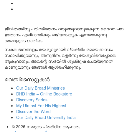
ജീവിതത്തിനു പരിവർത്തനം വരുത്തുവാനുതകുന്ന ദൈവവചന
ജ്ഞാനം എല്ലാവർക്കും ലഭ്യമാക്കുക എന്നതാകുന്നു
ഞങ്ങളുടെ ദൗത്യം.
സകല ജനങ്ങളും യേശുവുമായി വ്യക്തിപരമായ ബന്ധം
സ്ഥാപിക്കുവാനും, അനുദിനം വളർന്നു യേശുവിനെപ്പോലെ
ആകുവാനും, അവന്റെ സഭയിൽ ശുശ്രുഷ ചെയ്യുന്നത്
കാണുവാനും ഞങ്ങൾ ആഗ്രഹിക്കുന്നു.
വെബ്സൈറ്റുകൾ
Our Daily Bread Ministries
DHD India – Online Bookstore
Discovery Series
My Utmost For His Highest
Discover the Word
Our Daily Bread University India
© 2026
നമ്മുടെ പ്രതിദിന ആഹാരം