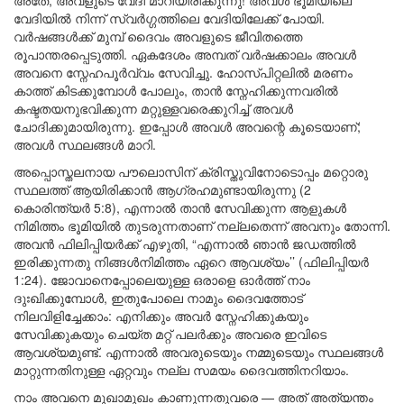
അതേ, അവളുടെ വേദി മാറിയിരിക്കുന്നു! അവൾ ഭൂമിയിലെ
വേദിയിൽ നിന്ന് സ്വർഗ്ഗത്തിലെ വേദിയിലേക്ക് പോയി.
വർഷങ്ങൾക്ക് മുമ്പ് ദൈവം അവളുടെ ജീവിതത്തെ
രൂപാന്തരപ്പെടുത്തി. ഏകദേശം അമ്പത് വർഷക്കാലം അവൾ
അവനെ സ്നേഹപൂർവ്വം സേവിച്ചു. ഹോസ്പിറ്റലിൽ മരണം
കാത്ത് കിടക്കുമ്പോൾ പോലും, താൻ സ്നേഹിക്കുന്നവരിൽ
കഷ്ടതയനുഭവിക്കുന്ന മറ്റുള്ളവരെക്കുറിച്ച് അവൾ
ചോദിക്കുമായിരുന്നു. ഇപ്പോൾ അവൾ അവന്റെ കൂടെയാണ്;
അവൾ സ്ഥലങ്ങൾ മാറി.
അപ്പൊസ്തലനായ പൗലൊസിന് ക്രിസ്തുവിനോടൊപ്പം മറ്റൊരു
സ്ഥലത്ത് ആയിരിക്കാൻ ആഗ്രഹമുണ്ടായിരുന്നു (2
കൊരിന്ത്യർ 5:8), എന്നാൽ താൻ സേവിക്കുന്ന ആളുകൾ
നിമിത്തം ഭൂമിയിൽ തുടരുന്നതാണ് നല്ലതെന്ന് അവനും തോന്നി.
അവൻ ഫിലിപ്പിയർക്ക് എഴുതി, “എന്നാൽ ഞാൻ ജഡത്തിൽ
ഇരിക്കുന്നതു നിങ്ങൾനിമിത്തം ഏറെ ആവശ്യം’’ (ഫിലിപ്പിയർ
1:24). ജോവാനെപ്പോലെയുള്ള ഒരാളെ ഓർത്ത് നാം
ദുഃഖിക്കുമ്പോൾ, ഇതുപോലെ നാമും ദൈവത്തോട്
നിലവിളിച്ചേക്കാം: എനിക്കും അവർ സ്നേഹിക്കുകയും
സേവിക്കുകയും ചെയ്ത മറ്റ് പലർക്കും അവരെ ഇവിടെ
ആവശ്യമുണ്ട്. എന്നാൽ അവരുടെയും നമ്മുടെയും സ്ഥലങ്ങൾ
മാറ്റുന്നതിനുള്ള ഏറ്റവും നല്ല സമയം ദൈവത്തിനറിയാം.
നാം അവനെ മുഖാമുഖം കാണുന്നതുവരെ — അത് അത്യന്തം