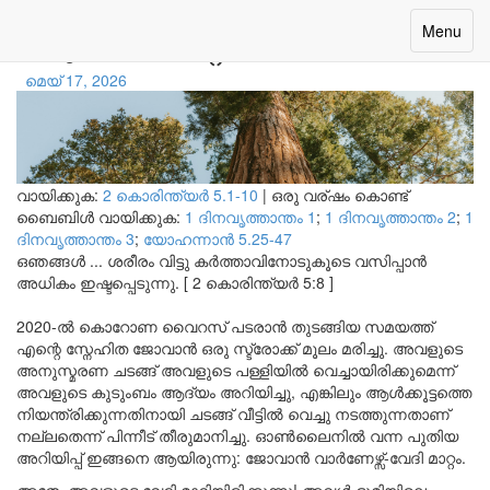
ഒരു വേദി മാറ്റം
Toggle
Menu
navigatio
മെയ് 17, 2026
വായിക്കുക:
2 കൊരിന്ത്യര്‍ 5.1-10
|
ഒരു വര്ഷം കൊണ്ട്
ബൈബിൾ വായിക്കുക:
1 ദിനവൃത്താന്തം 1
;
1 ദിനവൃത്താന്തം 2
;
1
ദിനവൃത്താന്തം 3
;
യോഹന്നാന്‍ 5.25-47
ഒഞങ്ങൾ ... ശരീരം വിട്ടു കർത്താവിനോടുകൂടെ വസിപ്പാൻ
അധികം ഇഷ്ടപ്പെടുന്നു. [ 2 കൊരിന്ത്യർ 5:8 ]
2020-ൽ കൊറോണ വൈറസ് പടരാൻ തുടങ്ങിയ സമയത്ത്
എന്റെ സ്നേഹിത ജോവാൻ ഒരു സ്ട്രോക്ക് മൂലം മരിച്ചു. അവളുടെ
അനുസ്മരണ ചടങ്ങ് അവളുടെ പള്ളിയിൽ വെച്ചായിരിക്കുമെന്ന്
അവളുടെ കുടുംബം ആദ്യം അറിയിച്ചു, എങ്കിലും ആൾക്കൂട്ടത്തെ
നിയന്ത്രിക്കുന്നതിനായി ചടങ്ങ് വീട്ടിൽ വെച്ചു നടത്തുന്നതാണ്
നല്ലതെന്ന് പിന്നീട് തീരുമാനിച്ചു. ഓൺലൈനിൽ വന്ന പുതിയ
അറിയിപ്പ് ഇങ്ങനെ ആയിരുന്നു: ജോവാൻ വാർണേഴ്സ്-വേദി മാറ്റം.