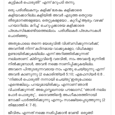
കുട്ടികൾ പൊരുതി!” എന്ന് മറുപടി തന്നു.
ഒരു പരിശീലകനും കളിക്ക് ശേഷം കളിക്കാരെ
കളിയാക്കാറില്ല.കളിയിൽ അവർ എടുത്ത തെറ്റായ
തീരുമാനങ്ങളേയോ, തെറ്റുകളേയോ , കുറിച്ച് ആരും വഴക്ക്
പറയാറില്ല. മറിച്ച് ചെറുപ്പക്കാരയ കളിക്കാരെ
പ്രശംസിക്കേണ്ടിടത്തെല്ലാം പരിശീലകർ പ്രശംസകൾ
ചൊരിഞ്ഞു.
അതുപോലെ തന്നെ യേശുവിൽ വിശ്വസിക്കുന്നവർക്ക്,
അവനിൽ നിന്ന് കഠിനമായ വാക്കുകളോ, വിധികളോ
ഉണ്ടായിരിക്കുകയില്ല എന്ന് അറിഞ്ഞിരിക്കുന്നത്
നല്ലതാണ്. ക്രിസ്തുവിന്റെ വരവിൽ, നാം അവന്റെ മുന്നിൽ
നിൽക്കുമ്പോൾ, അവൻ നമ്മെ നാണിപ്പിക്കുകയില്ല.
അവനെ പിന്തുടരുന്നവരായ നാം എന്തു ചെയ്യുന്നു എന്ന്
അവൻ കാണുന്നു (2 കൊരിന്ത്യർ 5:10; എഫേസ്യർ 6:8 .
“നിങ്ങൾ പൊരുതി! നന്നായി ചെയ്തു”ഇതുപോലെ
എന്തെങ്കിലും പറയുമായിരിക്കും എന്നാണ് ഞാൻ
വിചാരിക്കുന്നത്. അപ്പോസ്തലനായ പൗലോസ്, “ഞാൻ നല്ല
പോർ പൊരുതു”, ദൈവത്തിന്റെ അംഗീകാരത്തിനായി
നോക്കി പാർത്തിരിക്കുന്നു എന്നും സാക്ഷ്യപ്പെടുത്തുന്നു (2
തിമോത്തി 4: 7-8).
ജീവിതം എന്നത് നമ്മെ നശിപ്പിക്കാൻ വേണ്ടി ഒരുങ്ങി