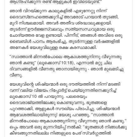
ആഗ്രഹിക്കുന്ന രണ്ട് ആളുകള്‍ ഇവിടെയുണ്ട്.''
ഞാന്‍ വിറയ്ക്കുന്ന കാലുകളില്‍ എഴുന്നേറ്റു നിന്ന്
ദൈവസ്‌നേഹത്തെക്കുറിച്ച് അവരോട് പറയാന്‍ തുടങ്ങി,
മുറി നിശ്ചലമായി. അവര്‍ അതീവ ശ്രദ്ധാലുക്കളായി.
തുടര്‍ന്ന് ഊര്‍ജ്ജസ്വലവും സത്യസന്ധവുമായ ഒരു
ചോദ്യത്തര വേള ഉണ്ടായി. പിന്നീട്, ഞങ്ങള്‍ അവിടെ ഒരു
ബൈബിള്‍ പഠനം ആരംഭിച്ചു, തുടര്‍ന്നുള്ള വര്‍ഷങ്ങളില്‍
അനേകര്‍ യേശുവിലുള്ള രക്ഷ കരസ്ഥമാക്കി.
''സാത്താന്‍ മിന്നല്‍പോലെ ആകാശത്തുനിന്നു വീഴുന്നതു
ഞാന്‍ കണ്ടു'' (ലൂക്കൊസ് 10:18), എന്നാല്‍ മറ്റു ചില
ദിവസങ്ങളില്‍ വീണതു ഞാനായിരുന്നു - ഞാന്‍ മുഖമടിച്ചു
വീണു.
യേശുവിന്റെ ശിഷ്യന്മാര്‍ ഒരു ദൗത്യത്തില്‍ നിന്ന് മടങ്ങി
വന്ന് വലിയ വിജയം റിപ്പോര്‍ട്ട് ചെയ്യുന്നതിനെക്കുറിച്ച്
ലൂക്കൊസ് 10 ല്‍ പറയുന്നു. പലരെയും
ദൈവരാജ്യത്തിലേക്കു കൊണ്ടുവന്നു, ഭൂതങ്ങളെ
പുറത്താക്കി, ആളുകള്‍ സൗഖ്യം പ്രാപിച്ചു. ശിഷ്യന്മാര്‍
ആവേശത്തിലായിരുന്നു! യേശു പറഞ്ഞു, ''സാത്താന്‍
മിന്നല്‍പോലെ ആകാശത്തുനിന്നു വീഴുന്നതു ഞാന്‍ കണ്ടു.''
ഒപ്പം അവന്‍ ഒരു മുന്നറിയിപ്പ് നല്‍കി: ''ഭൂതങ്ങള്‍ നിങ്ങള്‍ക്കു
കീഴടങ്ങുന്നതിലല്ല നിങ്ങളുടെ പേര് സ്വര്‍ഗ്ഗത്തില്‍