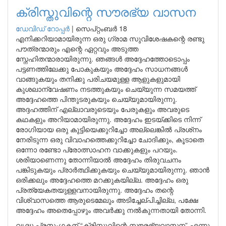
ക്രിസ്തുവിന്റെ സൗരഭ്യ വാസന
ഡേവിഡ് റോപ്പര്‍
|
സെപ്റ്റംബർ 18
എനിക്കറിയാമായിരുന്ന ഒരു ഗ്രാമ സുവിശേഷകന്റെ രണ്ടു
പൗത്രന്മാരും എന്റെ ഏറ്റവും അടുത്ത
സ്നേഹിതന്മാരായിരുന്നു. ഞങ്ങൾ അദ്ദേഹത്തോടൊപ്പം
പട്ടണത്തിലേക്കു പോകുകയും അദ്ദേഹം സാധനങ്ങൾ
വാങ്ങുകയും തനിക്കു പരിചയമുള്ള ആളുകളുമായി
കുശലാന്വേഷണം നടത്തുകയും ചെയ്യുന്ന സമയത്ത്
അദ്ദേഹത്തെ പിന്തുടരുകയും ചെയ്യുമായിരുന്നു.
അദ്ദഹത്തിന് എല്ലാവരുടെയും പേരുകളും അവരുടെ
കഥകളും അറിയാമായിരുന്നു. അദ്ദേഹം ഇടയ്ക്കിടെ നിന്ന്
രോഗിയായ ഒരു കുട്ടിയെക്കുറിച്ചോ അല്ലെങ്കിൽ പ്രശ്‌നം
നേരിടുന്ന ഒരു വിവാഹത്തെക്കുറിച്ചോ ചോദിക്കും, കൂടാതെ
ഒന്നോ രണ്ടോ പ്രോത്സാഹന വാക്കുകളും പറയും.
ശരിയാണെന്നു തോന്നിയാൽ അദ്ദേഹം തിരുവചനം
പങ്കിടുകയും പ്രാർത്ഥിക്കുകയും ചെയ്യുമായിരുന്നു. ഞാൻ
ഒരിക്കലും അദ്ദേഹത്തെ മറക്കുകയില്ല. അദ്ദേഹം ഒരു
പ്രത്യേകതയുള്ളവനായിരുന്നു. അദ്ദേഹം തന്റെ
വിശ്വാസത്തെ ആരുടെമേലും അടിച്ചേല്പിച്ചില്ല, പക്ഷേ
അദ്ദേഹം അതെപ്പോഴും അവർക്കു നൽകുന്നതായി തോന്നി.
വൃദ്ധ പ്രസംഗകന് “ക്രിസ്തുവിന്റെ സൗരഭ്യവാസന” എന്നു