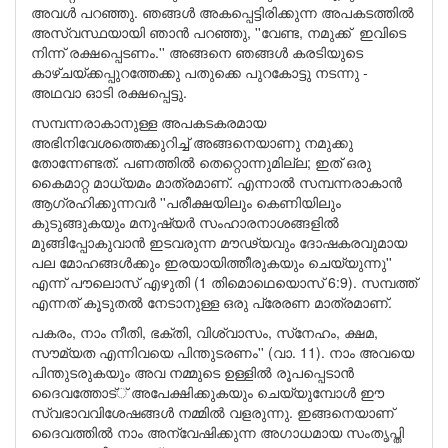
അവള്‍ പറഞ്ഞു. ഞങ്ങള്‍ അകപ്പെട്ടിരിക്കുന്ന അപകടത്തില്‍
അസ്വസ്ഥയായി ഞാന്‍ പറഞ്ഞു, ''വേണ്ട, നമുക്ക് ഇവിടെ
നിന്ന് രക്ഷപ്പെടണം.'' അങ്ങനെ ഞങ്ങള്‍ കരടിയുടെ
കാഴ്ചയ്ക്കപ്പുറത്തേക്കു പതുക്കെ പുറകോട്ടു നടന്നു -
അഥവാ ഓടി രക്ഷപ്പെട്ടു.
സമ്പന്നരാകാനുള്ള അപകടകരമായ
അഭിനിവേശത്തെക്കുറിച്ച് അങ്ങനെയാണു നമുക്കു
തോന്നേണ്ടത്. പണത്തില്‍ തെറ്റൊന്നുമില്ല; ഇത് ഒരു
കൈമാറ്റ മാധ്യമം മാത്രമാണ്. എന്നാല്‍ സമ്പന്നരാകാന്‍
ആഗ്രഹിക്കുന്നവര്‍ ''പരീക്ഷയിലും കെണിയിലും
കുടുങ്ങുകയും മനുഷ്യര്‍ സംഹാരനാശങ്ങളില്‍
മുങ്ങിപ്പോകുവാന്‍ ഇടവരുന്ന മൗഢ്യവും ദോഷകരവുമായ
പല മോഹങ്ങള്‍ക്കും ഇരയായിത്തീരുകയും ചെയ്യുന്നു''
എന്ന് പൗലൊസ് എഴുതി (1 തിമൊഥെയൊസ് 6:9). സമ്പത്ത്
എന്നത് കൂടുതല്‍ നേടാനുള്ള ഒരു പ്രേരണ മാത്രമാണ്.
പകരം, നാം നീതി, ഭക്തി, വിശ്വാസം, സ്‌നേഹം, ക്ഷമ,
സൗമ്യത എന്നിവയെ പിന്തുടരണം'' (വാ. 11). നാം അവയെ
പിന്തുടരുകയും അവ നമ്മുടെ ഉള്ളില്‍ രൂപപ്പെടാന്‍
ദൈവത്തോട്് അപേക്ഷിക്കുകയും ചെയ്യുമ്പോള്‍ ഈ
സ്വഭാവവിശേഷങ്ങള്‍ നമ്മില്‍ വളരുന്നു. ഇങ്ങനെയാണ്
ദൈവത്തില്‍ നാം അന്വേഷിക്കുന്ന അഗാധമായ സംതൃപ്തി