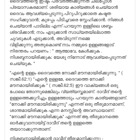
ദൈവത്തിന്റെ ഇഷ്ടം പ്രവർത്തിക്കുന്നത് ചിലപ്പോൾ
പ്രയാസകരമാണ്. ശരിയായ കാര്യങ്ങൾ ചെയ്യാൻ
ദൈവം ആവശ്യപ്പെടുന്നു.പിറുപിറുക്കാതെ കഷ്ടത
സഹിക്കുവാൻ; കുഴപ്പം പിടിച്ചവരെ സ്നേഹിക്കാൻ. നിങ്ങൾ
ചെയ്യാൻ പാടില്ല എന്ന് പറയുന്ന ഉള്ളിലെ ശബ്ദം
ശ്രവിക്കാൻ; നാം എടുക്കാൻ സാധ്യതയില്ലാത്ത
ചുവടുകൾ എടുക്കാൻ, അവിടുന്ന് നമ്മെ
വിളിക്കുന്നു.അതുകൊണ്ട് നാം നമ്മുടെ ഉള്ളങ്ങളോട്
നിരന്തരം പറയണം : " ആത്മാവേ, കേൾക്കുക .
നിശബ്ദനായിരിക്കുക: യേശു നിന്നോട് ആവശ്യപ്പെടുന്നത്
ചെയ്യുക. "
"എന്റെ ഉള്ളം ദൈവത്തെ നോക്കി മൗനമായിരിക്കുന്നു. " (
സങ്കീ.62:1) "എന്റെ ഉള്ളമേ, ദൈവത്തെ നോക്കി
മൗനമായിരിക്കുക " ( സങ്കീ.62:5) ഈ വാക്യങ്ങൾ ഒരു
പോലെ തോന്നുമെങ്കിലും വ്യത്യസ്തമാണ്. ദാവീദ് തന്റെ
ഉള്ളത്തെക്കുറിച്ചും ഉള്ളത്തോടും പറയുന്ന കാര്യങ്ങളാണ്.
"നോക്കി മൗനമായിരിക്കുന്നു" എന്നത് ഒരു തീരുമാനമാണ്,
ശാന്തമായിരിക്കുക എന്ന മനസ്സിന്റെ അവസ്ഥയാണ്.
"നോക്കി മൗനമായിരിക്കുക" എന്നത് ആ തീരുമാനത്തെ
ഓർക്കുവാനായിട്ട് ദാവീദ് തന്റെ ഉള്ളത്തെ
തയാറാക്കുന്നതാണ്.
നിശബ്ദനായിരിക്കാൻ ദാവീദ് തീരുമാനിക്കുന്നു -