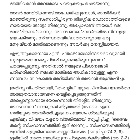
മടങ്ങിവരാന്‍ അവരോടു പറയുകയും ചെയ്യുന്നു.
അവര്‍ മാന്ത്രികനോട് അപേക്ഷിക്കുമ്പോള്‍, മാന്ത്രികന്‍
മറഞ്ഞിരുന്നു സംസാരിച്ചിരുന്ന തിരശ്ശീല ഡൊറോത്തിയുടെ
നായയായ ടോട്ടോ നീക്കുന്നു. അപ്പോഴാണ് അയാള്‍ ഒരു
മാന്ത്രികനല്ലെന്നും അവന്‍ നെബ്രാസ്‌കയില്‍ നിന്നുള്ള
ഭയചകിതനും സ്വസ്ഥതയില്ലാത്തവനുമായ ഒരു
മനുഷ്യന്‍ മാത്രമാണെന്നും അവര്‍ക്കു മനസ്സിലായത്.
എഴുത്തുകാരനായ എല്‍. ഫ്രാങ്ക് ബോമിന് ദൈവവുമായി
ഗുരുതരമായ ഒരു പ്രശ്‌നമുണ്ടായിരുന്നുവെന്ന്
പറയപ്പെടുന്നു, അതിനാല്‍ നമ്മുടെ പ്രശ്‌നങ്ങള്‍
പരിഹരിക്കാന്‍ നമുക്ക് മാത്രമേ അധികാരമുള്ളൂ എന്ന
സന്ദേശം ലോകത്തെ അറിയിക്കാന്‍ അയാള്‍ ആഗ്രഹിച്ചു.
ഇതിനു വിപരീതമായി, ''തിരശ്ശീല'' യുടെ പിന്നിലെ യഥാര്‍ത്ഥ
അത്ഭുതവാനായവനെ വെളിപ്പെടുത്തുന്നതിന്
അപ്പൊസ്തലനായ യോഹന്നാന്‍ തിരശ്ശീല നീക്കുന്നു.
യോഹന്നാന് വാക്കുകള്‍ കിട്ടാതായി (പോലെ എന്ന
ഗതിയുടെ ആവര്‍ത്തിച്ചുള്ള ഉപയോഗം ശ്രദ്ധിക്കുക)
എങ്കിലും വിഷയം വളരെ വ്യക്തമായി സൂച്ചിപ്പിച്ചു: 'ദൈവം
തന്റെ സിംഹാസനത്തില്‍ ഇരിക്കുന്നു... സിംഹാസനത്തിന്റെ
മുമ്പില്‍ പളുങ്കിനൊത്ത കണ്ണാടിക്കടല്‍' (വെളിപ്പാട് 4:2, 6).
ഭൂമിയില്‍ നമ്മെ ബാധിക്കുന്ന പ്രശ്നങ്ങള്‍ക്കിടയില്‍ (അ. 2-3),