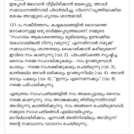
ഇപ്പോൾ ജോവാൻ വീട്ടിലിരിക്കാൻ ഭയപ്പെട്ടു. അവൾ
സമാധാനത്തിനായി പ്രാർത്ഥിച്ചു, ഗ്ലാസ് വൃത്തിയാക്കിയ
ശേഷം അവളുടെ ഹൃദയം ശാന്തമായി.
121-ാം സങ്കീർത്തനം, കഷ്ടകാലങ്ങളിൽ ദൈവത്തെ
നോക്കാനുള്ള ഒരു ഓർമ്മപ്പെടുത്തലാണ്. നമ്മുടെ
''സഹായം ആകാശത്തെയും ഭൂമിയെയും ഉണ്ടാക്കിയ
യഹോവയിങ്കൽ നിന്നു വരുന്നു'' എന്നതിനാൽ നമുക്ക്
സമാധാനവും ശാന്തതയും കൈവരിക്കാൻ കഴിയുമെന്ന്
ഇവിടെ നാം കാണുന്നു (വാ. 2). പ്രപഞ്ചത്തെ സൃഷ്ടിച്ച
ദൈവം നമ്മെ സഹായിക്കുകയും - നാം ഉറങ്ങുമ്പോൾ
പോലും - നമ്മെ സംരക്ഷിക്കുകയും ചെയ്യുന്നു (വാ. 3),
മാത്രമല്ല അവൻ ഒരിക്കലും ഉറങ്ങുന്നില്ല (വാ. 4). അവൻ
രാവും പകലും (വാ. 6), ''ഇന്നും എന്നെന്നേക്കും'' (വാ. 8)
നമ്മെ പരിപാലിക്കുന്നു.
ഏതുതരം സാഹചര്യങ്ങളിൽ നാം അകപ്പെട്ടാലും ദൈവം
നമ്മെ കാണുന്നു. നാം അവങ്കലേക്കു തിരിയുന്നതിനായി
അവിടുന്നു കാത്തിരിക്കുന്നു. നാം അങ്ങനെ ചെയ്യുമ്പോൾ,
നമ്മുടെ സാഹചര്യങ്ങൾ എല്ലായ്‌പ്പോഴും
മാറില്ലായിരിക്കാം, എന്നാൽ അതിനിടയിലും അവിടുന്ന്
തന്റെ സമാധാനം വാഗ്ദാനം ചെയ്യുന്നു.