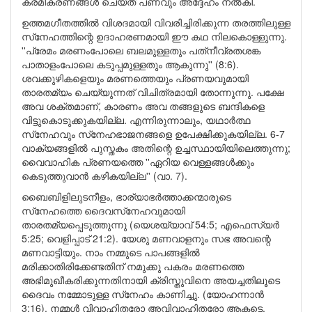
ക്രമീകരണങ്ങള്‍ ചെയ്ത് പണവും അദ്ദേഹം നല്‍കി.
ഉത്തമഗീതത്തില്‍ വിശദമായി വിവരിച്ചിരിക്കുന്ന തരത്തിലുള്ള
സ്‌നേഹത്തിന്റെ ഉദാഹരണമായി ഈ കഥ നിലകൊള്ളുന്നു.
''പ്രേമം മരണംപോലെ ബലമുള്ളതും പത്‌നീവ്രതശങ്ക
പാതാളംപോലെ കടുപ്പമുള്ളതും ആകുന്നു'' (8:6).
ശവക്കുഴികളെയും മരണത്തെയും പ്രണയവുമായി
താരതമ്യം ചെയ്യുന്നത് വിചിത്രമായി തോന്നുന്നു. പക്ഷേ
അവ ശക്തമാണ്, കാരണം അവ തങ്ങളുടെ ബന്ദികളെ
വിട്ടുകൊടുക്കുകയില്ല. എന്നിരുന്നാലും, യഥാര്‍ത്ഥ
സ്‌നേഹവും സ്‌നേഹഭാജനങ്ങളെ ഉപേക്ഷിക്കുകയില്ല. 6-7
വാക്യങ്ങളില്‍ പുസ്തകം അതിന്റെ ഉച്ചസ്ഥായിയിലെത്തുന്നു;
വൈവാഹിക പ്രണയത്തെ ''ഏറിയ വെള്ളങ്ങള്‍ക്കും
കെടുത്തുവാന്‍ കഴികയില്ല'' (വാ. 7).
ബൈബിളിലുടനീളം, ഭാര്യാഭര്‍ത്താക്കന്മാരുടെ
സ്‌നേഹത്തെ ദൈവസ്‌നേഹവുമായി
താരതമ്യപ്പെടുത്തുന്നു (യെശയ്യാവ് 54:5; എഫെസ്യര്‍
5:25; വെളിപ്പാട് 21:2). യേശു മണവാളനും സഭ അവന്റെ
മണവാട്ടിയും. നാം നമ്മുടെ പാപങ്ങളില്‍
മരിക്കാതിരിക്കേണ്ടതിന് നമുക്കു പകരം മരണത്തെ
അഭിമുഖീകരിക്കുന്നതിനായി ക്രിസ്തുവിനെ അയച്ചതിലൂടെ
ദൈവം നമ്മോടുള്ള സ്‌നേഹം കാണിച്ചു. (യോഹന്നാന്‍
3:16). നമ്മള്‍ വിവാഹിതരോ അവിവാഹിതരോ ആകട്ടെ,