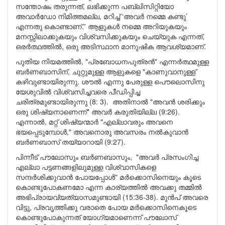
സന്തോഷം തരുന്നത്, ലഭിക്കുന്ന പബ്ലിസിറ്റിയോ
അവാർഡോ നിമിത്തമല്ല, മറിച്ച് ‘അവർ നമ്മെ കണ്ടു’
എന്നതു കൊണ്ടാണ്.” ആളുകൾ നമ്മെ അറിയുകയും
മനസ്സിലാക്കുകയും വിശ്വസിക്കുകയും ചെയ്യുക എന്നത്,
ഒരർത്ഥത്തിൽ, ഒരു അടിസ്ഥാന മാനുഷിക ആവശ്യമാണ്.
പുതിയ നിയമത്തിൽ, "പ്രബോധനപുത്രൻ" എന്നർത്ഥമുള്ള
ബർണബാസിന്, ചുറ്റുമുള്ള ആളുകളെ "കാണുവാനുള്ള”
കഴിവുണ്ടായിരുന്നു. ശൗൽ എന്നു പേരുള്ള പൌലൊസിനു
യേശുവിൽ വിശ്വസിച്ചവരെ പീഡിപ്പിച്ച
ചരിത്രമുണ്ടായിരുന്നു (8: 3). അതിനാൽ "അവൻ ശരിക്കും
ഒരു ശിഷ്യനാണെന്ന്" അവർ കരുതിയില്ല (9:26).
എന്നാൽ, മറ്റ് ശിഷ്യന്മാർ "എല്ലാവരും അവനെ
ഭയപ്പെടുമ്പോൾ," അവനൊരു അവസരം നൽകുവാൻ
ബർണബാസ് തയ്യാറായി (9:27).
പിന്നീട് പൗലോസും ബർണബാസും, "അവർ പ്രസംഗിച്ച
എല്ലാ പട്ടണങ്ങളിലുമുള്ള വിശ്വാസികളെ
സന്ദർശിക്കുവാൻ പോയപ്പോൾ" മർക്കൊസിനെയും കൂടെ
കൊണ്ടുപോകണമോ എന്ന കാര്യത്തിൽ അവക്കു തമ്മിൽ
അഭിപ്രായവ്യത്യാസമുണ്ടായി (15:36-38). മുൻപ് അവരെ
വിട്ടു, പ്രവൃത്തിക്കു വരാതെ പോയ മർക്കൊസിനെകൂടെ
കൊണ്ടുപോകുന്നത് യോഗ്യമാണെന്ന് പൗലോസ്