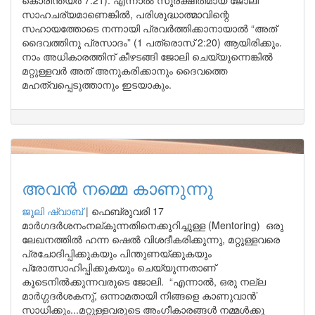
കൊരിന്ത്യർ 7:21). എന്നാൽ സുരക്ഷിതമായ ജോലി
സാഹചര്യമാണെങ്കിൽ, പരിശുദ്ധാത്മാവിന്റെ
സഹായത്തോടെ നന്നായി പ്രവർത്തിക്കാനായാൽ “അത്
ദൈവത്തിനു പ്രസാദം” (1 പത്രൊസ് 2:20) ആയിരിക്കും.
നാം അധികാരത്തിന് കീഴടങ്ങി ജോലി ചെയ്യുന്നെങ്കിൽ
മറ്റുള്ളവർ അത് അനുകരിക്കാനും ദൈവത്തെ
മഹത്വപ്പെടുത്താനും ഇടയാകും.
അവൻ നമ്മെ കാണുന്നു
ജൂലി ഷ്വാബ്
|
ഫെബ്രുവരി 17
മാർഗദർശനംനല്കുന്നതിനെക്കുറിച്ചുള്ള (Mentoring) ഒരു
ലേഖനത്തിൽ ഹന്ന ഷെൽ വിശദീകരിക്കുന്നു, മറ്റുള്ളവരെ
പ്രചോദിപ്പിക്കുകയും പിന്തുണയ്ക്കുകയും
പ്രോത്സാഹിപ്പിക്കുകയും ചെയ്യുന്നതാണ്
കൂടെനിൽക്കുന്നവരുടെ ജോലി. “എന്നാൽ, ഒരു നല്ല
മാർഗ്ഗദർശകനു്, ഒന്നാമതായി നിങ്ങളെ കാണുവാൻ’
സാധിക്കും...മറ്റുള്ളവരുടെ അംഗീകാരങ്ങൾ നമ്മൾക്കു