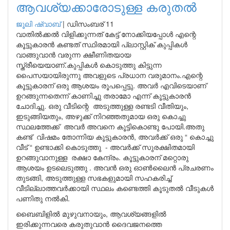
ആവശ്യക്കാരോടുള്ള കരുതൽ
ജൂലി ഷ്വാബ്
|
ഡിസംബര് 11
വാതിൽക്കൽ വിളിക്കുന്നത് കേട്ട് നോക്കിയപ്പോൾ എന്റെ
കൂട്ടുകാരൻ കണ്ടത് സ്ഥിരമായി പ്ലാസ്റ്റിക് കുപ്പികൾ
വാങ്ങുവാൻ വരുന്ന ക്ഷീണിതയായ
സ്ത്രീയെയാണ്.കുപ്പികൾ കൊടുത്തു കിട്ടുന്ന
പൈസയായിരുന്നു അവളുടെ പ്രധാന വരുമാനം.എന്റെ
കൂട്ടുകാരന് ഒരു ആശയം രൂപപ്പെട്ടു. അവർ എവിടെയാണ്
ഉറങ്ങുന്നതെന്ന് കാണിച്ചു തരാമോ എന്ന് കൂട്ടുകാരൻ
ചോദിച്ചു. ഒരു വീടിന്റെ അടുത്തുള്ള രണ്ടടി വീതിയും,
ഇടുങ്ങിയതും, അഴുക്ക് നിറഞ്ഞതുമായ ഒരു കൊച്ചു
സ്ഥലത്തേക്ക് അവർ അവനെ കൂട്ടികൊണ്ടു പോയി.അതു
കണ്ട് വിഷമം തോന്നിയ കൂട്ടുകാരൻ, അവർക്ക് ഒരു “ കൊച്ചു
വീട് “ ഉണ്ടാക്കി കൊടുത്തു - അവർക്ക് സുരക്ഷിതമായി
ഉറങ്ങുവാനുള്ള രക്ഷാ കേന്ദ്രം. കൂട്ടുകാരന് മറ്റൊരു
ആശയം ഉടലെടുത്തു . അവൻ ഒരു ഓൺലൈൻ പ്രചരണം
തുടങ്ങി, അടുത്തുള്ള സഭകളുമായി സഹകരിച്ച്
വീടില്ലാത്തവർക്കായി സ്ഥലം കണ്ടെത്തി കൂടുതൽ വീടുകൾ
പണിതു നൽകി.
ബൈബിളിൽ മുഴുവനായും, ആവശ്യങ്ങളിൽ
ഇരിക്കുന്നവരെ കരുതുവാൻ ദൈവജനത്തെ