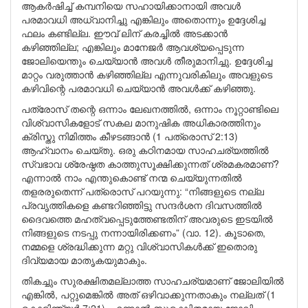
ആകർഷിച്ച് കമ്പനിയെ സഹായിക്കാനായി അവൾ
പരമാവധി അധ്വാനിച്ചു എങ്കിലും അതൊന്നും ഉദ്ദേശിച്ച
ഫലം കണ്ടില്ല. ഈവ് ലിന് കരച്ചിൽ അടക്കാൻ
കഴിഞ്ഞില്ല; എങ്കിലും മാനേജർ ആവശ്യപ്പെടുന്ന
ജോലിയെന്തും ചെയ്യാൻ അവൾ തീരുമാനിച്ചു. ഉദ്ദേശിച്ച
മാറ്റം വരുത്താൻ കഴിഞ്ഞില്ല എന്നുവരികിലും അവളുടെ
കഴിവിന്റെ പരമാവധി ചെയ്യാൻ അവൾക്ക് കഴിഞ്ഞു.
പത്രോസ് തന്റെ ഒന്നാം ലേഖനത്തിൽ, ഒന്നാം നൂറ്റാണ്ടിലെ
വിശ്വാസികളോട് സകല മാനുഷിക അധികാരത്തിനും
ക്രിസ്തു നിമിത്തം കീഴടങ്ങാൻ (1 പത്രൊസ് 2:13)
ആഹ്വാനം ചെയ്തു. ഒരു കഠിനമായ സാഹചര്യത്തിൽ
സ്വഭാവ ശ്രേഷ്ഠത കാത്തുസൂക്ഷിക്കുന്നത് ശ്രമകരമാണ്?
എന്നാൽ നാം എന്തുകൊണ്ട് നന്മ ചെയ്യുന്നതിൽ
തളരരുതെന്ന് പത്രൊസ് പറയുന്നു: “നിങ്ങളുടെ നല്ല
പ്രവൃത്തികളെ കണ്ടറിഞ്ഞിട്ടു സന്ദർശന ദിവസത്തിൽ
ദൈവത്തെ മഹത്വപ്പെടുത്തേണ്ടതിന് അവരുടെ ഇടയിൽ
നിങ്ങളുടെ നടപ്പു നന്നായിരിക്കണം” (വാ. 12). കൂടാതെ,
നമ്മളെ ശ്രദ്ധിക്കുന്ന മറ്റു വിശ്വാസികൾക്ക് ഇതൊരു
ദിവ്യമായ മാതൃകയുമാകും.
തികച്ചും സുരക്ഷിതമല്ലാത്ത സാഹചര്യമാണ് ജോലിയിൽ
എങ്കിൽ, പറ്റുമെങ്കിൽ അത് ഒഴിവാക്കുന്നതാകും നല്ലത് (1