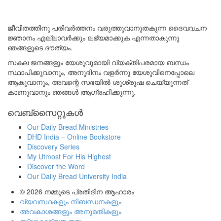
ജീവിതത്തിനു പരിവർത്തനം വരുത്തുവാനുതകുന്ന ദൈവവചന
ജ്ഞാനം എല്ലാവർക്കും ലഭ്യമാക്കുക എന്നതാകുന്നു
ഞങ്ങളുടെ ദൗത്യം.
സകല ജനങ്ങളും യേശുവുമായി വ്യക്തിപരമായ ബന്ധം
സ്ഥാപിക്കുവാനും, അനുദിനം വളർന്നു യേശുവിനെപ്പോലെ
ആകുവാനും, അവന്റെ സഭയിൽ ശുശ്രുഷ ചെയ്യുന്നത്
കാണുവാനും ഞങ്ങൾ ആഗ്രഹിക്കുന്നു.
വെബ്സൈറ്റുകൾ
Our Daily Bread Ministries
DHD India – Online Bookstore
Discovery Series
My Utmost For His Highest
Discover the Word
Our Daily Bread University India
© 2026
നമ്മുടെ പ്രതിദിന ആഹാരം
വ്യവസ്ഥകളും നിബന്ധനകളും
അവകാശങ്ങളും അനുമതികളും