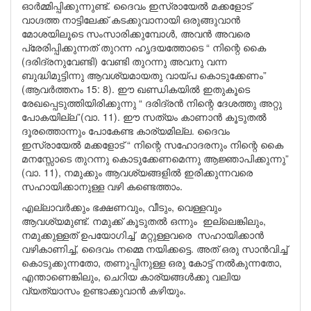
ഓർമ്മിപ്പിക്കുന്നുണ്ട്. ദൈവം ഇസ്രായേൽ മക്കളോട്
വാഗ്ദത്ത നാട്ടിലേക്ക് കടക്കുവാനായി ഒരുങ്ങുവാൻ
മോശയിലൂടെ സംസാരിക്കുമ്പോൾ, അവൻ അവരെ
പ്രേരിപ്പിക്കുന്നത് തുറന്ന ഹൃദയത്തോടെ “ നിന്റെ കൈ
(ദരിദ്രനുവേണ്ടി) വേണ്ടി തുറന്നു അവനു വന്ന
ബുദ്ധിമുട്ടിന്നു ആവശ്യമായതു വായ്പ കൊടുക്കേണം”
(ആവർത്തനം 15: 8). ഈ ഖണ്ഡികയിൽ ഇതുകൂടെ
രേഖപ്പെടുത്തിയിരിക്കുന്നു “ ദരിദ്രൻ നിന്റെ ദേശത്തു അറ്റു
പോകയില്ല”(വാ. 11). ഈ സത്യം കാണാൻ കൂടുതൽ
ദൂരത്തൊന്നും പോകേണ്ട കാര്യമില്ല. ദൈവം
ഇസ്രായേൽ മക്കളോട് “ നിന്റെ സഹോദരനും നിന്റെ കൈ
മനസ്സോടെ തുറന്നു കൊടുക്കേണമെന്നു ആജ്ഞാപിക്കുന്നു”
(വാ. 11), നമുക്കും ആവശ്യങ്ങളിൽ ഇരിക്കുന്നവരെ
സഹായിക്കാനുള്ള വഴി കണ്ടെത്താം.
എല്ലാവർക്കും ഭക്ഷണവും, വീടും, വെള്ളവും
ആവശ്യമുണ്ട്. നമുക്ക് കൂടുതൽ ഒന്നും ഇല്ലെങ്കിലും,
നമുക്കുള്ളത് ഉപയോഗിച്ച് മറ്റുള്ളവരെ സഹായിക്കാൻ
വഴികാണിച്ച്, ദൈവം നമ്മെ നയിക്കട്ടെ. അത് ഒരു സാൻവിച്ച്
കൊടുക്കുന്നതോ, തണുപ്പിനുള്ള ഒരു കോട്ട് നൽകുന്നതോ,
എന്താണെങ്കിലും, ചെറിയ കാര്യങ്ങൾക്കു വലിയ
വ്യത്യാസം ഉണ്ടാക്കുവാൻ കഴിയും.