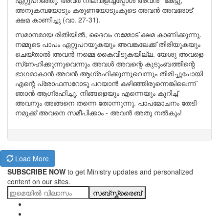
ഏറ്റുപറഞ്ഞു. അവര്‍ നിലവിളിച്ചപ്പോള്‍ അവന്‍ ''കേട്ടു,''
അനുകമ്പയോടും കരുണയോടുംകൂടെ അവന്‍ അവരോട്
ക്ഷമ കാണിച്ചു (വാ. 27-31).
സമാനമായ രീതിയില്‍, ദൈവം നമ്മോട് ക്ഷമ കാണിക്കുന്നു.
നമ്മുടെ പാപം ഏറ്റുപറയുകയും അവങ്കലേക്ക് തിരിയുകയും
ചെയ്താല്‍ അവന്‍ നമ്മെ കൈവിടുകയില്ല. യേശു അവളെ
സ്‌നേഹിക്കുന്നുവെന്നും അവള്‍ അവന്റെ കുടുംബത്തിന്റെ
ഭാഗമാകാന്‍ അവന്‍ ആഗ്രഹിക്കുന്നുവെന്നും തിരിച്ചുപോയി
എന്റെ പ്രോഫസറോടു പറയാന്‍ കഴിഞ്ഞിരുന്നെങ്കിലെന്ന്
ഞാന്‍ ആഗ്രഹിച്ചു. നിങ്ങളെയും എന്നെയും കുറിച്ച്
അവനും അങ്ങനെ തന്നെ തോന്നുന്നു. പാപമോചനം തേടി
നമുക്ക് അവനെ സമീപിക്കാം - അവന്‍ അതു നല്‍കും!
Load More
SUBSCRIBE NOW
to get Ministry updates and personalized
content on our sites.
സബ്സ്ക്രൈബ്