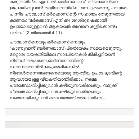
കരുതിയില്ല. എന്നാൽ ബർണബാസ് മർക്കൊസിനെ
ഉപേക്ഷിക്കുവാൻ തയ്യാറായില്ല. രസകരമെന്നു പറയട്ടെ,
പിന്നീട് പൗലോസ് മർക്കൊസിന്റെ സഹായം തേടുന്നതായി
കാണാം: "മർക്കൊസ് എനിക്കു ശുശ്രൂഷെക്കായി
ഉപയോഗമുള്ളവൻ ആകയാൽ അവനെ കൂട്ടിക്കൊണ്ടു
വരിക " (2 തിമോത്തി 4:11).
പൗലോസിനെയും മർക്കൊസിനെയും
“കാണുവാൻ”ബർണബാസ് പ്രത്യേകം സമയമെടുത്തു.
മറ്റൊരു വ്യക്തിയിലെ സാദ്ധ്യതകൾ തിരിച്ചറിയാൻ
നിങ്ങൾ ഒരുപക്ഷേ,ബർണബാസിന്റെ
സ്ഥാനത്തായിരിക്കാം;അല്ലെങ്കിൽ
നിങ്ങൾതന്നെഅങ്ങനെയൊരു ആത്മീയ ഉപദേഷ്ടാവിന്റെ
ആവശ്യമുള്ള വ്യക്തിയായിരിക്കാം. നമ്മെ
പ്രോത്സാഹിപ്പിക്കുവാൻ കഴിയുന്നവരിലേക്കും, നമുക്ക്
പ്രോത്സാഹിപ്പിക്കുവാൻ കഴിയുന്നവരിലേക്കും
നമ്മെനയിക്കുവാൻ ദൈവത്തോട് അപേക്ഷിക്കാം.